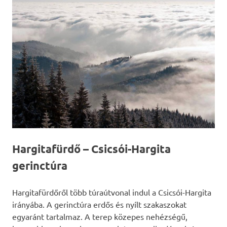
Hargitafürdő – Csicsói-Hargita
gerinctúra
Hargitafürdőről több túraútvonal indul a Csicsói-Hargita
irányába. A gerinctúra erdős és nyílt szakaszokat
egyaránt tartalmaz. A terep közepes nehézségű,