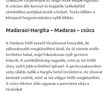
A csúcson álló kereszt és kopjafák Székelyföld
szimbolikus pontjává teszik a helyet. Tiszta időben a
környező hegyvonulatokra nyílik kilátás.
Madarasi-Hargita – Madaras – csúcs
A Madaras felől vezető túraútvonal hosszabb, de
változatosabb megközelítést kínál. Az út eleinte erdős
területen halad, majd fokozatosan nyílt gerincre
érkezik. A szintkülönbség nagyobb, mint az Ivó felőli
úton, ezért jobb erőnlétet igényel. A gerincszakaszokon
szép rálátás nyílik a Hargita belső területeire. Az útvonal
kevésbé zsúfolt, mint az Ivó völgye felőli megközelítés.
A csúcs elérése után ugyanaz a panoráma várja a
túrázókat.