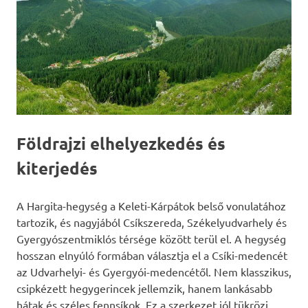
Földrajzi elhelyezkedés és
kiterjedés
A Hargita-hegység a Keleti-Kárpátok belső vonulatához
tartozik, és nagyjából Csíkszereda, Székelyudvarhely és
Gyergyószentmiklós térsége között terül el. A hegység
hosszan elnyúló formában választja el a Csíki-medencét
az Udvarhelyi- és Gyergyói-medencétől. Nem klasszikus,
csipkézett hegygerincek jellemzik, hanem lankásabb
hátak és széles fennsíkok. Ez a szerkezet jól tükrözi