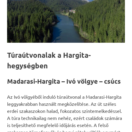
Túraútvonalak a Hargita-
hegységben
Madarasi-Hargita – Ivó völgye – csúcs
Az Ivó völgyéből induló túraútvonal a Madarasi-Hargita
leggyakrabban használt megközelítése. Az út széles
erdei szakaszokon halad, fokozatos szintemelkedéssel.
A túra technikailag nem nehéz, ezért családok számára
is teljesíthető megfelelő időjárás esetén. A felső
szakaszon törpefenyők és hegyi rétek váltják egymást.