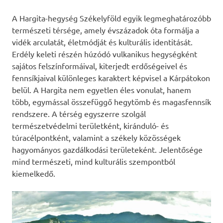
A Hargita-hegység Székelyföld egyik legmeghatározóbb
természeti térsége, amely évszázadok óta formálja a
vidék arculatát, életmódját és kulturális identitását.
Erdély keleti részén húzódó vulkanikus hegységként
sajátos felszínformáival, kiterjedt erdőségeivel és
fennsíkjaival különleges karaktert képvisel a Kárpátokon
belül. A Hargita nem egyetlen éles vonulat, hanem
több, egymással összefüggő hegytömb és magasfennsík
rendszere. A térség egyszerre szolgál
természetvédelmi területként, kiránduló- és
túracélpontként, valamint a székely közösségek
hagyományos gazdálkodási területeként. Jelentősége
mind természeti, mind kulturális szempontból
kiemelkedő.