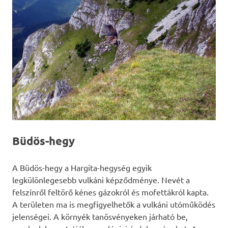
Büdös-hegy
A Büdös-hegy a Hargita-hegység egyik
legkülönlegesebb vulkáni képződménye. Nevét a
felszínről feltörő kénes gázokról és mofettákról kapta.
A területen ma is megfigyelhetők a vulkáni utóműködés
jelenségei. A környék tanösvényeken járható be,