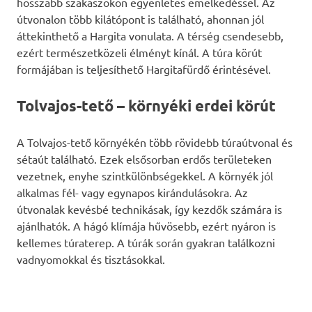
hosszabb szakaszokon egyenletes emelkedéssel. Az
útvonalon több kilátópont is található, ahonnan jól
áttekinthető a Hargita vonulata. A térség csendesebb,
ezért természetközeli élményt kínál. A túra körút
formájában is teljesíthető Hargitafürdő érintésével.
Tolvajos-tető – környéki erdei körút
A Tolvajos-tető környékén több rövidebb túraútvonal és
sétaút található. Ezek elsősorban erdős területeken
vezetnek, enyhe szintkülönbségekkel. A környék jól
alkalmas fél- vagy egynapos kirándulásokra. Az
útvonalak kevésbé technikásak, így kezdők számára is
ajánlhatók. A hágó klímája hűvösebb, ezért nyáron is
kellemes túraterep. A túrák során gyakran találkozni
vadnyomokkal és tisztásokkal.