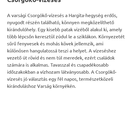
A varsági Csorgókő-vízesés a Hargita-hegység erdős,
nyugodt részén található, könnyen megközelíthető
kirándulóhely. Egy kisebb patak vizéből alakul ki, amely
több lépcsőn keresztül zúdul le a sziklákon. Környezetét
sűrű fenyvesek és mohás kövek jellemzik, ami
különösen hangulatossá teszi a helyet. A vízeséshez
vezető út rövid és nem túl meredek, ezért családok
számára is alkalmas. Tavasszal és csapadékosabb
időszakokban a vízhozam látványosabb. A Csorgókő-
vízesés jó választás egy fél napos, természetközeli
kiránduláshoz Varság környékén.