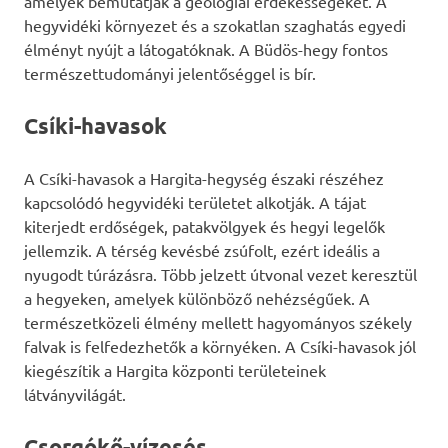
amelyek bemutatják a geológiai érdekességeket. A
hegyvidéki környezet és a szokatlan szaghatás egyedi
élményt nyújt a látogatóknak. A Büdös-hegy fontos
természettudományi jelentőséggel is bír.
Csíki-havasok
A Csíki-havasok a Hargita-hegység északi részéhez
kapcsolódó hegyvidéki területet alkotják. A tájat
kiterjedt erdőségek, patakvölgyek és hegyi legelők
jellemzik. A térség kevésbé zsúfolt, ezért ideális a
nyugodt túrázásra. Több jelzett útvonal vezet keresztül
a hegyeken, amelyek különböző nehézségűek. A
természetközeli élmény mellett hagyományos székely
falvak is felfedezhetők a környéken. A Csíki-havasok jól
kiegészítik a Hargita központi területeinek
látványvilágát.
Csorgókő-vízesés