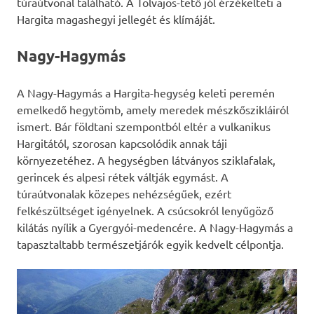
túraútvonal található. A Tolvajos-tető jól érzékelteti a
Hargita magashegyi jellegét és klímáját.
Nagy-Hagymás
A Nagy-Hagymás a Hargita-hegység keleti peremén
emelkedő hegytömb, amely meredek mészkőszikláiról
ismert. Bár földtani szempontból eltér a vulkanikus
Hargitától, szorosan kapcsolódik annak táji
környezetéhez. A hegységben látványos sziklafalak,
gerincek és alpesi rétek váltják egymást. A
túraútvonalak közepes nehézségűek, ezért
felkészültséget igényelnek. A csúcsokról lenyűgöző
kilátás nyílik a Gyergyói-medencére. A Nagy-Hagymás a
tapasztaltabb természetjárók egyik kedvelt célpontja.