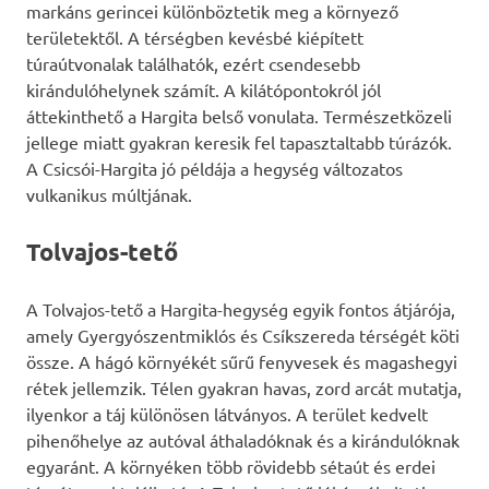
markáns gerincei különböztetik meg a környező
területektől. A térségben kevésbé kiépített
túraútvonalak találhatók, ezért csendesebb
kirándulóhelynek számít. A kilátópontokról jól
áttekinthető a Hargita belső vonulata. Természetközeli
jellege miatt gyakran keresik fel tapasztaltabb túrázók.
A Csicsói-Hargita jó példája a hegység változatos
vulkanikus múltjának.
Tolvajos-tető
A Tolvajos-tető a Hargita-hegység egyik fontos átjárója,
amely Gyergyószentmiklós és Csíkszereda térségét köti
össze. A hágó környékét sűrű fenyvesek és magashegyi
rétek jellemzik. Télen gyakran havas, zord arcát mutatja,
ilyenkor a táj különösen látványos. A terület kedvelt
pihenőhelye az autóval áthaladóknak és a kirándulóknak
egyaránt. A környéken több rövidebb sétaút és erdei