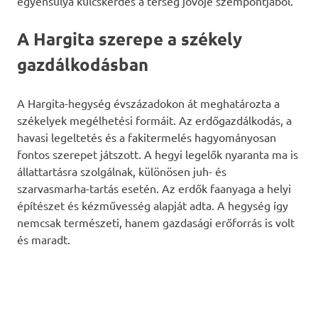
egyensúlya kulcskérdés a térség jövője szempontjából.
A Hargita szerepe a székely
gazdálkodásban
A Hargita-hegység évszázadokon át meghatározta a
székelyek megélhetési formáit. Az erdőgazdálkodás, a
havasi legeltetés és a fakitermelés hagyományosan
fontos szerepet játszott. A hegyi legelők nyaranta ma is
állattartásra szolgálnak, különösen juh- és
szarvasmarha-tartás esetén. Az erdők faanyaga a helyi
építészet és kézművesség alapját adta. A hegység így
nemcsak természeti, hanem gazdasági erőforrás is volt
és maradt.