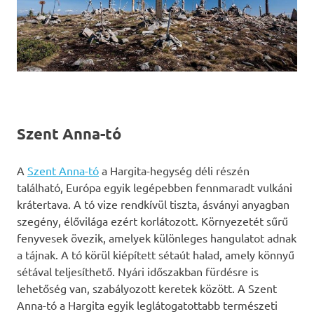
Szent Anna-tó
A
Szent Anna-tó
a Hargita-hegység déli részén
található, Európa egyik legépebben fennmaradt vulkáni
krátertava. A tó vize rendkívül tiszta, ásványi anyagban
szegény, élővilága ezért korlátozott. Környezetét sűrű
fenyvesek övezik, amelyek különleges hangulatot adnak
a tájnak. A tó körül kiépített sétaút halad, amely könnyű
sétával teljesíthető. Nyári időszakban fürdésre is
lehetőség van, szabályozott keretek között. A Szent
Anna-tó a Hargita egyik leglátogatottabb természeti