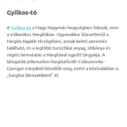
Gyilkos-tó
A
Gyilkos-tó
a Nagy-Hagymás-hegységben fekszik, nem
a vulkanikus Hargitában. Ugyanakkor közvetlenül a
Hargita tágabb térségében, annak keleti peremén
található, és a legtöbb turisztikai anyag, útikönyv és
régiós bemutatás a Hargitával együtt tárgyalja. A
látogatók jellemzően Hargitafürdő–Csíkszereda–
Gyergyó irányából közelítik meg, ezért a köztudatban is
„hargitai látnivalóként” él.