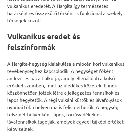
vulkanikus eredetét. A Hargita így természetes
határként és összekötő térként is funkcionál a székely
térségek között.
Vulkanikus eredet és
felszínformák
A Hargita-hegység kialakulása a miocén kori vulkanikus
tevékenységhez kapcsolódik. A hegységet főként
andezit és bazalt alkotja, amely ellenállóbb a külső
erőkkel szemben, mint az üledékes kőzetek. Ennek
köszönhetően jöttek létre a jellegzetes fennsíkok és
lapos hegytetők. A régi vulkáni kürtők és lávafolyások
nyomai több helyen ma is felismerhetők. A hegység
felszínét helyenként lápok, forrásvidékek és
lávafennsíkok tagolják, amelyek egyedi tájképi értéket
képviselnek.