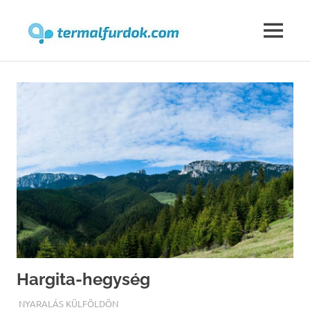
Termalfur
MENU
Skip
to
content
Hargita-hegység
TERMALFURDOK.COM
NYARALÁS KÜLFÖLDÖN