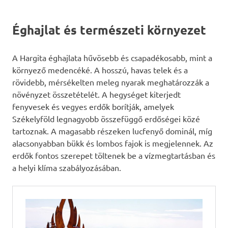
Éghajlat és természeti környezet
A Hargita éghajlata hűvösebb és csapadékosabb, mint a
környező medencéké. A hosszú, havas telek és a
rövidebb, mérsékelten meleg nyarak meghatározzák a
növényzet összetételét. A hegységet kiterjedt
fenyvesek és vegyes erdők borítják, amelyek
Székelyföld legnagyobb összefüggő erdőségei közé
tartoznak. A magasabb részeken lucfenyő dominál, míg
alacsonyabban bükk és lombos fajok is megjelennek. Az
erdők fontos szerepet töltenek be a vízmegtartásban és
a helyi klíma szabályozásában.