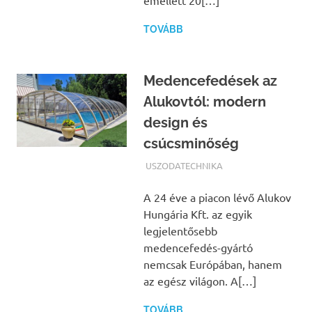
emellett 20[…]
TOVÁBB
Medencefedések az
Alukovtól: modern
design és
csúcsminőség
TERMALFURDOK.COM
USZODATECHNIKA
A 24 éve a piacon lévő Alukov
Hungária Kft. az egyik
legjelentősebb
medencefedés-gyártó
nemcsak Európában, hanem
az egész világon. A[…]
TOVÁBB