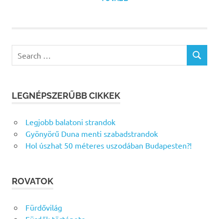
Search
SEARCH
for:
LEGNÉPSZERŰBB CIKKEK
Legjobb balatoni strandok
Gyönyörű Duna menti szabadstrandok
Hol úszhat 50 méteres uszodában Budapesten?!
ROVATOK
Fürdővilág