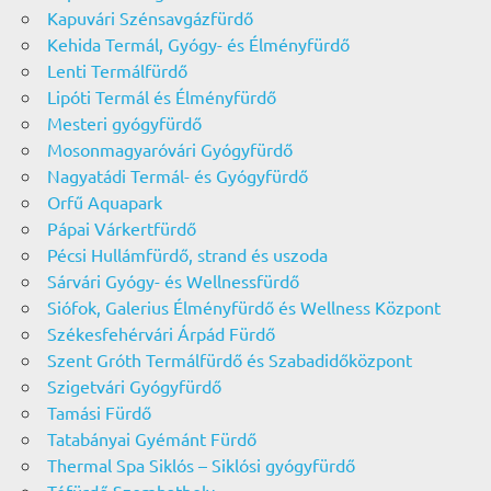
Kapuvári Szénsavgázfürdő
Kehida Termál, Gyógy- és Élményfürdő
Lenti Termálfürdő
Lipóti Termál és Élményfürdő
Mesteri gyógyfürdő
Mosonmagyaróvári Gyógyfürdő
Nagyatádi Termál- és Gyógyfürdő
Orfű Aquapark
Pápai Várkertfürdő
Pécsi Hullámfürdő, strand és uszoda
Sárvári Gyógy- és Wellnessfürdő
Siófok, Galerius Élményfürdő és Wellness Központ
Székesfehérvári Árpád Fürdő
Szent Gróth Termálfürdő és Szabadidőközpont
Szigetvári Gyógyfürdő
Tamási Fürdő
Tatabányai Gyémánt Fürdő
Thermal Spa Siklós – Siklósi gyógyfürdő