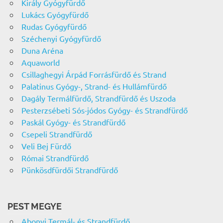
Király Gyógyfürdő
Lukács Gyógyfürdő
Rudas Gyógyfürdő
Széchenyi Gyógyfürdő
Duna Aréna
Aquaworld
Csillaghegyi Árpád Forrásfürdő és Strand
Palatinus Gyógy-, Strand- és Hullámfürdő
Dagály Termálfürdő, Strandfürdő és Uszoda
Pesterzsébeti Sós-jódos Gyógy- és Strandfürdő
Paskál Gyógy- és Strandfürdő
Csepeli Strandfürdő
Veli Bej Fürdő
Római Strandfürdő
Pünkösdfürdői Strandfürdő
PEST MEGYE
Abonyi Termál- és Strandfürdő