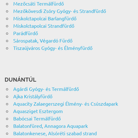
Mezőcsáti Termálfürdő
Mezőkövesdi Zsóry Gyógy- és Strandfürdő
Miskolctapolcai Barlangfürdő
Miskolctapolcai Strandfürdő
Parádfürdő
Sárospatak, Végardó Fürdő
Tiszaújváros Gyógy- és Élményfürdő
DUNÁNTÚL
Agárdi Gyógy- és Termálfürdő
Ajka Kristályfürdő
Aquacity Zalaegerszegi Élmény- és Csúszdapark
Aquasziget Esztergom
Babócsai Termálfürdő
Balatonfüred, Annagora Aquapark
Balatonkenese, Alsóréti szabad strand