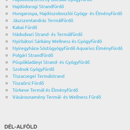
Hajdúdorogi Strandfürdő
Hungarospa, Hajdúszoboszlói Gyógy- és Élményfürdő
Jászszentandrás Termálfürdő
Kabai Fürdő
Nádudvari Strand- és Termálfürdő
Nyírbátori Sárkány Wellness és Gyógyfürdő
Nyíregyháza-Sóstógyógyfürdő Aquarius Élményfürdő
Polgári Strandfürdő
Püspökladányi Strand- és Gyógyfürdő
Szolnok Gyógyfürdő
Tiszacsegei Termálstrand
Tiszaörsi Fürdő
Túrkeve Termál és Élményfürdő
Vásárosnamény Termál- és Wellness Fürdő
DÉL-ALFÖLD