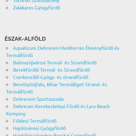
Tófürdő Szombathely
Zalakaros Gyógyfürdő
ÉSZAK-ALFÖLD
Aquaticum Debrecen Mediterrán Élményfürdő és
Termálfürdő
Balmazújvárosi Termál- és Strandfürdő
Berekfürdői Termál- és Strandfürdő
Cserkeszőlő Gyógy- és strandfürdő
Berettyóújfalu, Bihar Termálliget Strand- és
Termálfürdő
Debreceni Sportuszoda
Debrecen Kerekestelepi Fürdő és Lyra Beach
Kemping
Földesi Termálfürdő
Hajdúnánási Gyógyfürdő
Hajdúböszörmény Bocskai Gyógyfürdő