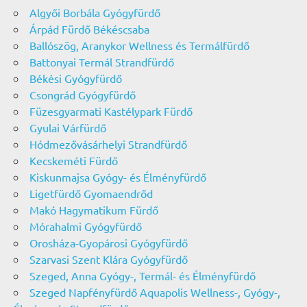
Algyői Borbála Gyógyfürdő
Árpád Fürdő Békéscsaba
Ballószög, Aranykor Wellness és Termálfürdő
Battonyai Termál Strandfürdő
Békési Gyógyfürdő
Csongrád Gyógyfürdő
Füzesgyarmati Kastélypark Fürdő
Gyulai Várfürdő
Hódmezővásárhelyi Strandfürdő
Kecskeméti Fürdő
Kiskunmajsa Gyógy- és Élményfürdő
Ligetfürdő Gyomaendrőd
Makó Hagymatikum Fürdő
Mórahalmi Gyógyfürdő
Orosháza-Gyopárosi Gyógyfürdő
Szarvasi Szent Klára Gyógyfürdő
Szeged, Anna Gyógy-, Termál- és Élményfürdő
Szeged Napfényfürdő Aquapolis Wellness-, Gyógy-,