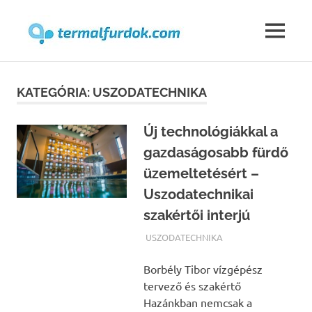
Termalfur
MENU
Skip
to
KATEGÓRIA:
USZODATECHNIKA
content
Új technológiákkal a
gazdaságosabb fürdő
üzemeltetésért –
Uszodatechnikai
szakértői interjú
TERMALFURDOK.COM
USZODATECHNIKA
Borbély Tibor vízgépész
tervező és szakértő
Hazánkban nemcsak a