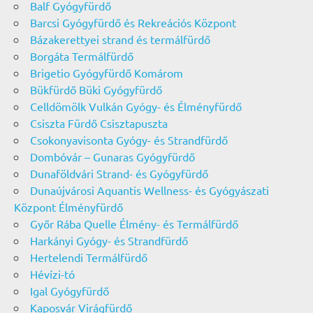
Balf Gyógyfürdő
Barcsi Gyógyfürdő és Rekreációs Központ
Bázakerettyei strand és termálfürdő
Borgáta Termálfürdő
Brigetio Gyógyfürdő Komárom
Bükfürdő Büki Gyógyfürdő
Celldömölk Vulkán Gyógy- és Élményfürdő
Csiszta Fürdő Csisztapuszta
Csokonyavisonta Gyógy- és Strandfürdő
Dombóvár – Gunaras Gyógyfürdő
Dunaföldvári Strand- és Gyógyfürdő
Dunaújvárosi Aquantis Wellness- és Gyógyászati
Központ Élményfürdő
Győr Rába Quelle Élmény- és Termálfürdő
Harkányi Gyógy- és Strandfürdő
Hertelendi Termálfürdő
Hévízi-tó
Igal Gyógyfürdő
Kaposvár Virágfürdő