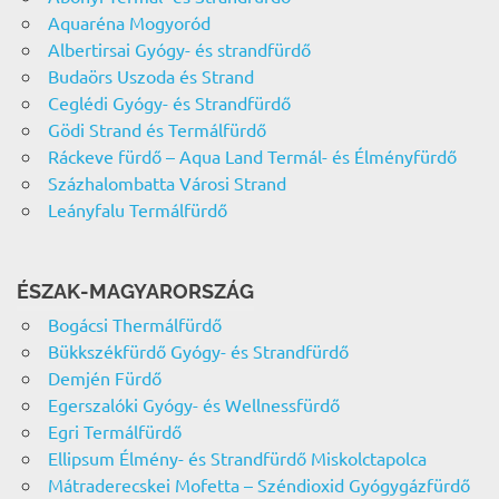
Aquaréna Mogyoród
Albertirsai Gyógy- és strandfürdő
Budaörs Uszoda és Strand
Ceglédi Gyógy- és Strandfürdő
Gödi Strand és Termálfürdő
Ráckeve fürdő – Aqua Land Termál- és Élményfürdő
Százhalombatta Városi Strand
Leányfalu Termálfürdő
ÉSZAK-MAGYARORSZÁG
Bogácsi Thermálfürdő
Bükkszékfürdő Gyógy- és Strandfürdő
Demjén Fürdő
Egerszalóki Gyógy- és Wellnessfürdő
Egri Termálfürdő
Ellipsum Élmény- és Strandfürdő Miskolctapolca
Mátraderecskei Mofetta – Széndioxid Gyógygázfürdő