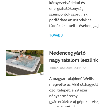
környezetvédelmi és
energiahatékonysági
szempontok szorulnak
perifériára az uszodák és
fürdők üzemeltetésében,[…]
TOVÁBB
Medencegyártó
nagyhatalom leszünk
TERMALFURDOK.COM
HÍREK
,
USZODATECHNIKA
A magyar tulajdonú Wellis
megvette az ABB otthagyott
ózdi telepét, a 29 ezer
négyzetméternyi
gyárterületre új gépeket visz,