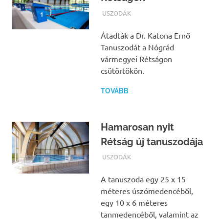
TERMALFURDOK.COM
USZODÁK
Átadták a Dr. Katona Ernő
Tanuszodát a Nógrád
vármegyei Rétságon
csütörtökön.
TOVÁBB
Hamarosan nyit
Rétság új tanuszodája
TERMALFURDOK.COM
USZODÁK
A tanuszoda egy 25 x 15
méteres úszómedencéből,
egy 10 x 6 méteres
tanmedencéből, valamint az