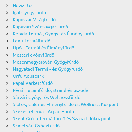
Hévízi-tó
Igal Gyógyfürdő
Kaposvár Virágfürdő
Kapuvári Szénsavgázfürdő
Kehida Termál, Gyógy- és Élményfürdő
Lenti Termálfürdő
Lipóti Termál és Élményfürdő
Mesteri gyógyfürdő
Mosonmagyaróvári Gyógyfürdő
Nagyatádi Termál- és Gyógyfürdő
Orfű Aquapark
Pápai Várkertfürdő
Pécsi Hullámfürdő, strand és uszoda
Sárvári Gyógy- és Wellnessfürdő
Siófok, Galerius Élményfürdő és Wellness Központ
Székesfehérvári Árpád Fürdő
Szent Gróth Termálfürdő és Szabadidőközpont
Szigetvári Gyógyfürdő