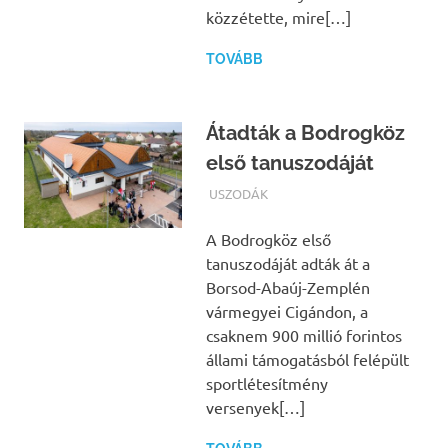
közzétette, mire[…]
TOVÁBB
Átadták a Bodrogköz
első tanuszodáját
TERMALFURDOK.COM
USZODÁK
A Bodrogköz első
tanuszodáját adták át a
Borsod-Abaúj-Zemplén
vármegyei Cigándon, a
csaknem 900 millió forintos
állami támogatásból felépült
sportlétesítmény
versenyek[…]