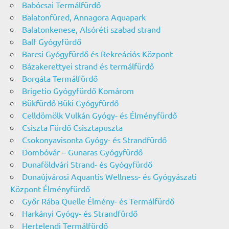
Babócsai Termálfürdő
Balatonfüred, Annagora Aquapark
Balatonkenese, Alsóréti szabad strand
Balf Gyógyfürdő
Barcsi Gyógyfürdő és Rekreációs Központ
Bázakerettyei strand és termálfürdő
Borgáta Termálfürdő
Brigetio Gyógyfürdő Komárom
Bükfürdő Büki Gyógyfürdő
Celldömölk Vulkán Gyógy- és Élményfürdő
Csiszta Fürdő Csisztapuszta
Csokonyavisonta Gyógy- és Strandfürdő
Dombóvár – Gunaras Gyógyfürdő
Dunaföldvári Strand- és Gyógyfürdő
Dunaújvárosi Aquantis Wellness- és Gyógyászati
Központ Élményfürdő
Győr Rába Quelle Élmény- és Termálfürdő
Harkányi Gyógy- és Strandfürdő
Hertelendi Termálfürdő