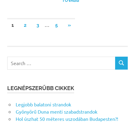
TOVÁBB
Bejegyzések
…
NEXT
1
2
3
5
»
POSTS
lapozása
Search
SEARCH
for:
LEGNÉPSZERŰBB CIKKEK
Legjobb balatoni strandok
Gyönyörű Duna menti szabadstrandok
Hol úszhat 50 méteres uszodában Budapesten?!