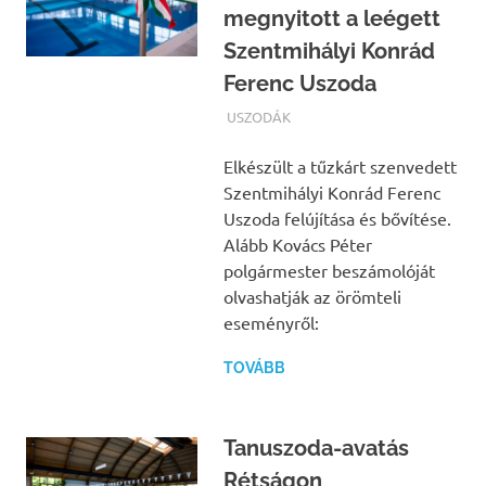
megnyitott a leégett
Szentmihályi Konrád
Ferenc Uszoda
TERMALFURDOK.COM
USZODÁK
Elkészült a tűzkárt szenvedett
Szentmihályi Konrád Ferenc
Uszoda felújítása és bővítése.
Alább Kovács Péter
polgármester beszámolóját
olvashatják az örömteli
eseményről:
TOVÁBB
Tanuszoda-avatás
Rétságon