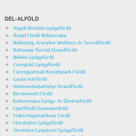
DÉL-ALFÖLD
Algyői Borbála Gyógyfürdő
Árpád Fürdő Békéscsaba
Ballószög, Aranykor Wellness és Termálfürdő
Battonyai Termál Strandfürdő
Békési Gyógyfürdő
Csongrád Gyógyfürdő
Füzesgyarmati Kastélypark Fürdő
Gyulai Várfürdő
Hódmezővásárhelyi Strandfürdő
Kecskeméti Fürdő
Kiskunmajsa Gyógy- és Élményfürdő
Ligetfürdő Gyomaendrőd
Makó Hagymatikum Fürdő
Mórahalmi Gyógyfürdő
Orosháza-Gyopárosi Gyógyfürdő