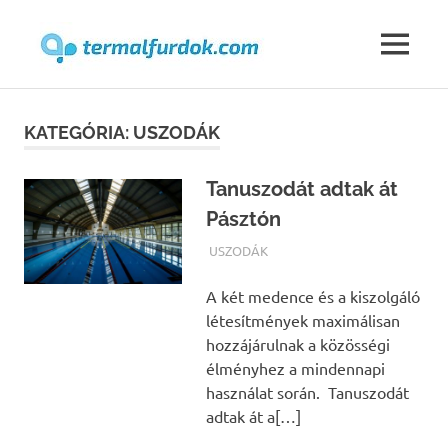
Termalfur
MENU
Skip
to
KATEGÓRIA:
USZODÁK
content
Tanuszodát adtak át
Pásztón
TERMALFURDOK.COM
USZODÁK
A két medence és a kiszolgáló
létesítmények maximálisan
hozzájárulnak a közösségi
élményhez a mindennapi
használat során. Tanuszodát
adtak át a[…]