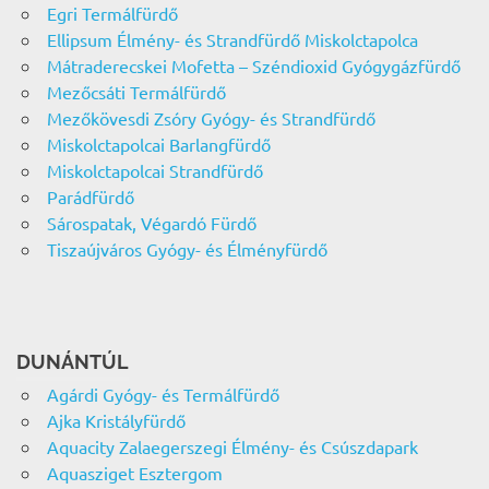
Egri Termálfürdő
Ellipsum Élmény- és Strandfürdő Miskolctapolca
Mátraderecskei Mofetta – Széndioxid Gyógygázfürdő
Mezőcsáti Termálfürdő
Mezőkövesdi Zsóry Gyógy- és Strandfürdő
Miskolctapolcai Barlangfürdő
Miskolctapolcai Strandfürdő
Parádfürdő
Sárospatak, Végardó Fürdő
Tiszaújváros Gyógy- és Élményfürdő
DUNÁNTÚL
Agárdi Gyógy- és Termálfürdő
Ajka Kristályfürdő
Aquacity Zalaegerszegi Élmény- és Csúszdapark
Aquasziget Esztergom