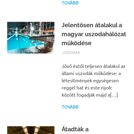
TOVÁBB
Jelentősen átalakul a
magyar uszodahálózat
működése
TERMALFURDOK.COM
USZODÁK
Jövő évtől teljesen átalakul az
állami uszodák működése: a
létesítmények egységesen
reggel hat és este nyolc
között fogadják majd a[…]
TOVÁBB
Átadták a