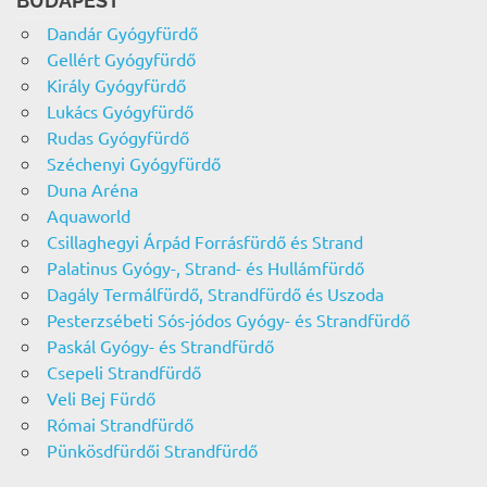
BUDAPEST
Dandár Gyógyfürdő
Gellért Gyógyfürdő
Király Gyógyfürdő
Lukács Gyógyfürdő
Rudas Gyógyfürdő
Széchenyi Gyógyfürdő
Duna Aréna
Aquaworld
Csillaghegyi Árpád Forrásfürdő és Strand
Palatinus Gyógy-, Strand- és Hullámfürdő
Dagály Termálfürdő, Strandfürdő és Uszoda
Pesterzsébeti Sós-jódos Gyógy- és Strandfürdő
Paskál Gyógy- és Strandfürdő
Csepeli Strandfürdő
Veli Bej Fürdő
Római Strandfürdő
Pünkösdfürdői Strandfürdő