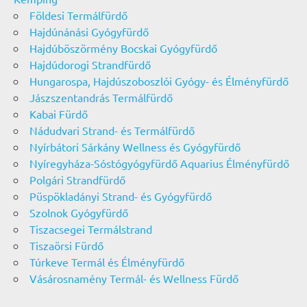
Földesi Termálfürdő
Hajdúnánási Gyógyfürdő
Hajdúböszörmény Bocskai Gyógyfürdő
Hajdúdorogi Strandfürdő
Hungarospa, Hajdúszoboszlói Gyógy- és Élményfürdő
Jászszentandrás Termálfürdő
Kabai Fürdő
Nádudvari Strand- és Termálfürdő
Nyírbátori Sárkány Wellness és Gyógyfürdő
Nyíregyháza-Sóstógyógyfürdő Aquarius Élményfürdő
Polgári Strandfürdő
Püspökladányi Strand- és Gyógyfürdő
Szolnok Gyógyfürdő
Tiszacsegei Termálstrand
Tiszaörsi Fürdő
Túrkeve Termál és Élményfürdő
Vásárosnamény Termál- és Wellness Fürdő