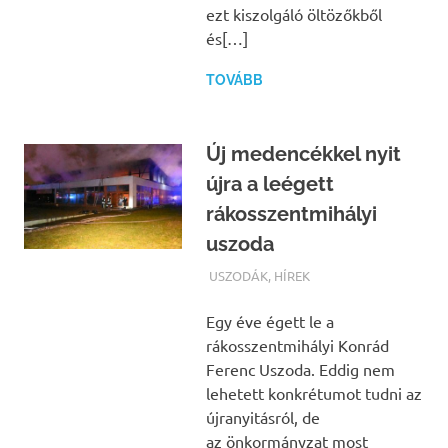
ezt kiszolgáló öltözőkből
és[…]
TOVÁBB
Új medencékkel nyit
újra a leégett
rákosszentmihályi
uszoda
TERMALFURDOK.COM
USZODÁK
,
HÍREK
Egy éve égett le a
rákosszentmihályi Konrád
Ferenc Uszoda. Eddig nem
lehetett konkrétumot tudni az
újranyitásról, de
az önkormányzat most