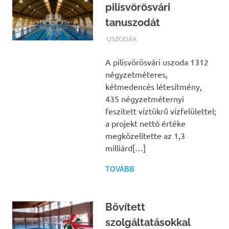
pilisvörösvári
tanuszodát
TERMALFURDOK.COM
USZODÁK
A pilisvörösvári uszoda 1312
négyzetméteres,
kétmedencés létesítmény,
435 négyzetméternyi
feszített víztükrű vízfelülettel;
a projekt nettó értéke
megközelítette az 1,3
milliárd[…]
TOVÁBB
Bővített
szolgáltatásokkal