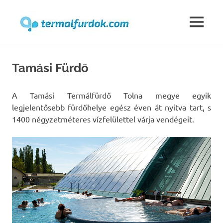
Termalfur
MENU
Skip
to
Tamási Fürdő
content
A Tamási Termálfürdő Tolna megye egyik
legjelentősebb fürdőhelye egész éven át nyitva tart, s
1400 négyzetméteres vízfelülettel várja vendégeit.