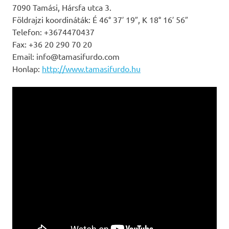
7090 Tamási, Hársfa utca 3.
Földrajzi koordináták: É 46° 37′ 19″, K 18° 16′ 56″
Telefon: +3674470437
Fax: +36 20 290 70 20
Email: info@tamasifurdo.com
Honlap:
http://www.tamasifurdo.hu