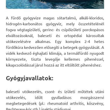
A fürdő gyógyvize magas sótartalmú, alkáli-kloridos,
hidrogén-karbonátos gyógyvíz, mely összetételénél
fogva végtagízületi, gerinc- és csípőízületi porckopásos
elváltozásoknál, baleseti és ortopédiai károsultak
utókezelésére alkalmas. Egy komplex 2-4 hetes
fürdőkúra kedvezően elősegíti a betegek gyógyulását. A
vidék kedvező éghajlati klímája, a termálfürdő nyugodt
környezete, tiszta levegője kellemes pihenéssel,
kikapcsolódással járul hozzá az itt eltöltött pihenéshez.
Gyógyjavallatok:
baleseti utókezelés, csont- és ízületi műtétek utáni
utókezelés, idült gyulladásos mozgásszervi
megbetegedések (pl.: rheumatoid arthritis, köszvény,
Bechterew-kór stb.) inaktív stádiumai