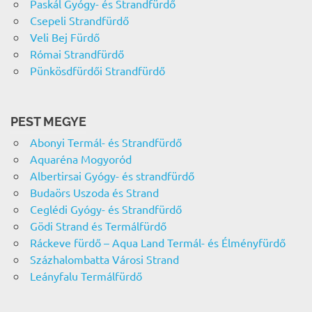
Paskál Gyógy- és Strandfürdő
Csepeli Strandfürdő
Veli Bej Fürdő
Római Strandfürdő
Pünkösdfürdői Strandfürdő
PEST MEGYE
Abonyi Termál- és Strandfürdő
Aquaréna Mogyoród
Albertirsai Gyógy- és strandfürdő
Budaörs Uszoda és Strand
Ceglédi Gyógy- és Strandfürdő
Gödi Strand és Termálfürdő
Ráckeve fürdő – Aqua Land Termál- és Élményfürdő
Százhalombatta Városi Strand
Leányfalu Termálfürdő