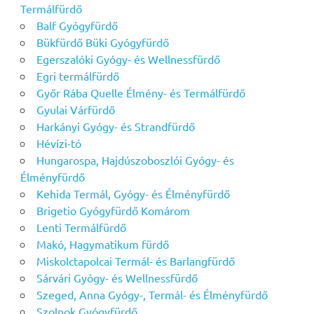
Termálfürdő
Balf Gyógyfürdő
Bükfürdő Büki Gyógyfürdő
Egerszalóki Gyógy- és Wellnessfürdő
Egri termálfürdő
Győr Rába Quelle Élmény- és Termálfürdő
Gyulai Várfürdő
Harkányi Gyógy- és Strandfürdő
Hévízi-tó
Hungarospa, Hajdúszoboszlói Gyógy- és
Élményfürdő
Kehida Termál, Gyógy- és Élményfürdő
Brigetio Gyógyfürdő Komárom
Lenti Termálfürdő
Makó, Hagymatikum fürdő
Miskolctapolcai Termál- és Barlangfürdő
Sárvári Gyógy- és Wellnessfürdő
Szeged, Anna Gyógy-, Termál- és Élményfürdő
Szolnok Gyógyfürdő