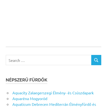
Search
SEARCH
for:
NÉPSZERŰ FÜRDŐK
Aquacity Zalaegerszegi Élmény- és Csúszdapark
Aquaréna Mogyoród
Aquaticum Debrecen Mediterrán Élményfürdő és