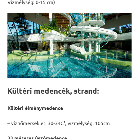
Vízmélység: 0-15 cm)
Kültéri medencék, strand:
Kültéri élménymedence
– vízhőmérséklet: 30-34C°, vízmélység: 105cm
33 méteres úszómedence