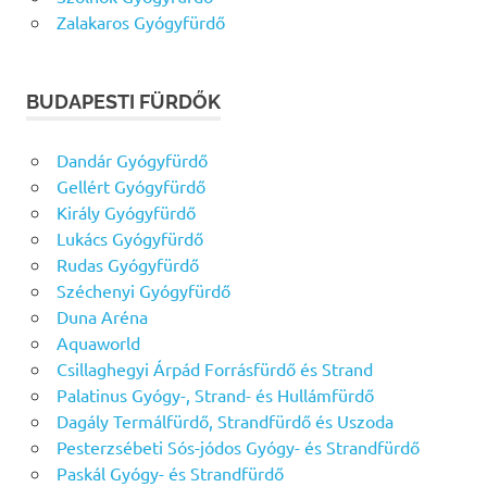
Zalakaros Gyógyfürdő
BUDAPESTI FÜRDŐK
Dandár Gyógyfürdő
Gellért Gyógyfürdő
Király Gyógyfürdő
Lukács Gyógyfürdő
Rudas Gyógyfürdő
Széchenyi Gyógyfürdő
Duna Aréna
Aquaworld
Csillaghegyi Árpád Forrásfürdő és Strand
Palatinus Gyógy-, Strand- és Hullámfürdő
Dagály Termálfürdő, Strandfürdő és Uszoda
Pesterzsébeti Sós-jódos Gyógy- és Strandfürdő
Paskál Gyógy- és Strandfürdő