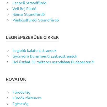
Csepeli Strandfürdő
Veli Bej Fürdő
Római Strandfürdő
Pünkösdfürdői Strandfürdő
LEGNÉPSZERŰBB CIKKEK
Legjobb balatoni strandok
Gyönyörű Duna menti szabadstrandok
Hol úszhat 50 méteres uszodában Budapesten?!
ROVATOK
Fürdővilág
Fürdők története
Egészség