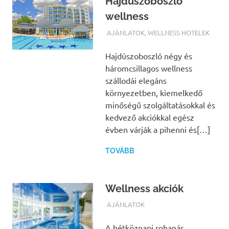
Hajdúszoboszló
wellness
TERMALFURDOK.COM
AJÁNLATOK
,
WELLNESS HOTELEK
Hajdúszoboszló négy és
háromcsillagos wellness
szállodái elegáns
környezetben, kiemelkedő
minőségű szolgáltatásokkal és
kedvező akciókkal egész
évben várják a pihenni és[…]
TOVÁBB
Wellness akciók
TERMALFURDOK.COM
AJÁNLATOK
A hétköznapi rohanás