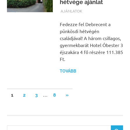
hétvége ajánlat
TERMALFURDOK.COM
AJÁNLATOK
Fedezze fel Debrecent a
pünkösdi hétvégén
családjával! A három csillagos,
gyermekbarát Hotel Óbester 3
éjszakára 4 fő részére 111.385
Ft.
TOVÁBB
Bejegyzések
…
NEXT
1
2
3
8
»
POSTS
lapozása
Search