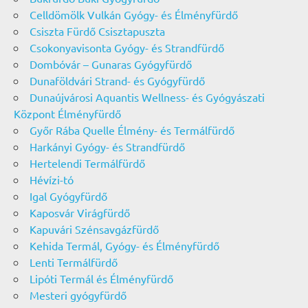
Celldömölk Vulkán Gyógy- és Élményfürdő
Csiszta Fürdő Csisztapuszta
Csokonyavisonta Gyógy- és Strandfürdő
Dombóvár – Gunaras Gyógyfürdő
Dunaföldvári Strand- és Gyógyfürdő
Dunaújvárosi Aquantis Wellness- és Gyógyászati
Központ Élményfürdő
Győr Rába Quelle Élmény- és Termálfürdő
Harkányi Gyógy- és Strandfürdő
Hertelendi Termálfürdő
Hévízi-tó
Igal Gyógyfürdő
Kaposvár Virágfürdő
Kapuvári Szénsavgázfürdő
Kehida Termál, Gyógy- és Élményfürdő
Lenti Termálfürdő
Lipóti Termál és Élményfürdő
Mesteri gyógyfürdő