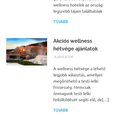
wellness hotelek az ország
legszebb tájain találhatóak
TOVÁBB
Akciós wellness
hétvége ajánlatok
TERMALFURDOK.COM
AJÁNLATOK
A wellness hétvége a lehető
legjobb választás, amellyel
megőrizhető a testi-lelki
frissesség. Nemcsak
önmagunk testi lelki
feltöltődését segíti elő, de[…]
TOVÁBB