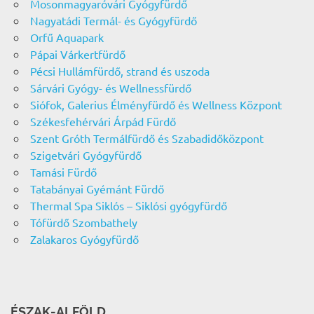
Mosonmagyaróvári Gyógyfürdő
Nagyatádi Termál- és Gyógyfürdő
Orfű Aquapark
Pápai Várkertfürdő
Pécsi Hullámfürdő, strand és uszoda
Sárvári Gyógy- és Wellnessfürdő
Siófok, Galerius Élményfürdő és Wellness Központ
Székesfehérvári Árpád Fürdő
Szent Gróth Termálfürdő és Szabadidőközpont
Szigetvári Gyógyfürdő
Tamási Fürdő
Tatabányai Gyémánt Fürdő
Thermal Spa Siklós – Siklósi gyógyfürdő
Tófürdő Szombathely
Zalakaros Gyógyfürdő
ÉSZAK-ALFÖLD