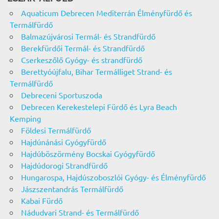
Aquaticum Debrecen Mediterrán Élményfürdő és
Termálfürdő
Balmazújvárosi Termál- és Strandfürdő
Berekfürdői Termál- és Strandfürdő
Cserkeszőlő Gyógy- és strandfürdő
Berettyóújfalu, Bihar Termálliget Strand- és
Termálfürdő
Debreceni Sportuszoda
Debrecen Kerekestelepi Fürdő és Lyra Beach
Kemping
Földesi Termálfürdő
Hajdúnánási Gyógyfürdő
Hajdúböszörmény Bocskai Gyógyfürdő
Hajdúdorogi Strandfürdő
Hungarospa, Hajdúszoboszlói Gyógy- és Élményfürdő
Jászszentandrás Termálfürdő
Kabai Fürdő
Nádudvari Strand- és Termálfürdő