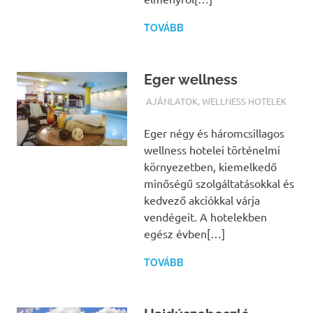
TOVÁBB
Eger wellness
TERMALFURDOK.COM
AJÁNLATOK
,
WELLNESS HOTELEK
Eger négy és háromcsillagos
wellness hotelei történelmi
környezetben, kiemelkedő
minőségű szolgáltatásokkal és
kedvező akciókkal várja
vendégeit. A hotelekben
egész évben[…]
TOVÁBB