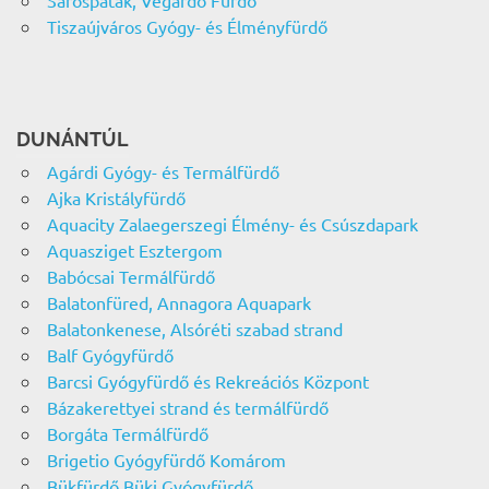
Tiszaújváros Gyógy- és Élményfürdő
DUNÁNTÚL
Agárdi Gyógy- és Termálfürdő
Ajka Kristályfürdő
Aquacity Zalaegerszegi Élmény- és Csúszdapark
Aquasziget Esztergom
Babócsai Termálfürdő
Balatonfüred, Annagora Aquapark
Balatonkenese, Alsóréti szabad strand
Balf Gyógyfürdő
Barcsi Gyógyfürdő és Rekreációs Központ
Bázakerettyei strand és termálfürdő
Borgáta Termálfürdő
Brigetio Gyógyfürdő Komárom
Bükfürdő Büki Gyógyfürdő