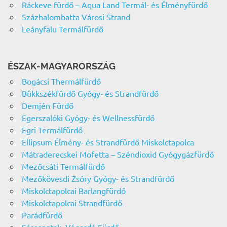
Ráckeve fürdő – Aqua Land Termál- és Élményfürdő
Százhalombatta Városi Strand
Leányfalu Termálfürdő
ÉSZAK-MAGYARORSZÁG
Bogácsi Thermálfürdő
Bükkszékfürdő Gyógy- és Strandfürdő
Demjén Fürdő
Egerszalóki Gyógy- és Wellnessfürdő
Egri Termálfürdő
Ellipsum Élmény- és Strandfürdő Miskolctapolca
Mátraderecskei Mofetta – Széndioxid Gyógygázfürdő
Mezőcsáti Termálfürdő
Mezőkövesdi Zsóry Gyógy- és Strandfürdő
Miskolctapolcai Barlangfürdő
Miskolctapolcai Strandfürdő
Parádfürdő
Sárospatak, Végardó Fürdő