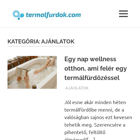
Termalfur
MENU
Skip
to
KATEGÓRIA:
AJÁNLATOK
content
Egy nap wellness
otthon, ami felér egy
termálfürdőzéssel
TERMALFURDOK.COM
AJÁNLATOK
Jól esne akár minden héten
termálfürdőbe menni, de a
valóságban sajnos ezt kevesen
tehetik meg. Szerencsére a
pihentető, feltöltő
élményről[…]