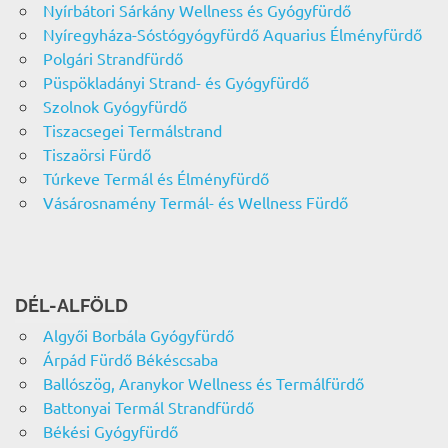
Nyírbátori Sárkány Wellness és Gyógyfürdő
Nyíregyháza-Sóstógyógyfürdő Aquarius Élményfürdő
Polgári Strandfürdő
Püspökladányi Strand- és Gyógyfürdő
Szolnok Gyógyfürdő
Tiszacsegei Termálstrand
Tiszaörsi Fürdő
Túrkeve Termál és Élményfürdő
Vásárosnamény Termál- és Wellness Fürdő
DÉL-ALFÖLD
Algyői Borbála Gyógyfürdő
Árpád Fürdő Békéscsaba
Ballószög, Aranykor Wellness és Termálfürdő
Battonyai Termál Strandfürdő
Békési Gyógyfürdő