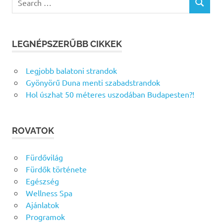
SEARCH
for:
LEGNÉPSZERŰBB CIKKEK
Legjobb balatoni strandok
Gyönyörű Duna menti szabadstrandok
Hol úszhat 50 méteres uszodában Budapesten?!
ROVATOK
Fürdővilág
Fürdők története
Egészség
Wellness Spa
Ajánlatok
Programok