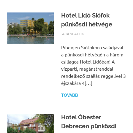
Hotel Lidó Siófok
pünkösdi hétvége
TERMALFURDOK.COM
AJÁNLATOK
Pihenjen Siófokon családjával
a pünkösdi hétvégén a három
csillagos Hotel Lidóban! A
vízparti, magánstranddal
rendelkező szállás reggelivel 3
éjszakára 4[…]
TOVÁBB
Hotel Óbester
Debrecen pünkösdi