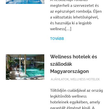
megterheli a szervezetet és
az egészséget rombolja. Éljen
a változtatás lehetőségével,
és használja ki a legjobb
wellness[…]
TOVÁBB
Wellness hotelek és
szállodák
Magyarországon
TERMALFURDOK.COM
AJÁNLATOK
,
WELLNESS HOTELEK
Töltődjön családjával az ország
legkitűnőbb wellness
hoteleinek egyikében, amely
garantált élményt kínál. A