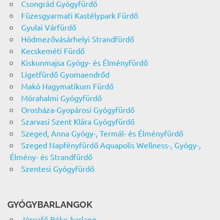
Csongrád Gyógyfürdő
Füzesgyarmati Kastélypark Fürdő
Gyulai Várfürdő
Hódmezővásárhelyi Strandfürdő
Kecskeméti Fürdő
Kiskunmajsa Gyógy- és Élményfürdő
Ligetfürdő Gyomaendrőd
Makó Hagymatikum Fürdő
Mórahalmi Gyógyfürdő
Orosháza-Gyopárosi Gyógyfürdő
Szarvasi Szent Klára Gyógyfürdő
Szeged, Anna Gyógy-, Termál- és Élményfürdő
Szeged Napfényfürdő Aquapolis Wellness-, Gyógy-,
Élmény- és Strandfürdő
Szentesi Gyógyfürdő
GYÓGYBARLANGOK
Jósvafő Béke-barlang