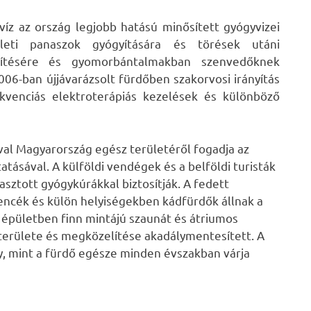
víz az ország legjobb hatású minősített gyógyvizei
ületi panaszok gyógyítására és törések utáni
nyhítésére és gyomorbántalmakban szenvedőknek
2006-ban újjávarázsolt fürdőben szakorvosi irányítás
ekvenciás elektroterápiás kezelések és különböző
val Magyarország egész területéről fogadja az
tásával. A külföldi vendégek és a belföldi turisták
asztott gyógykúrákkal biztosítják. A fedett
ncék és külön helyiségekben kádfürdők állnak a
 épületben finn mintájú szaunát és átriumos
területe és megközelítése akadálymentesített. A
, mint a fürdő egésze minden évszakban várja