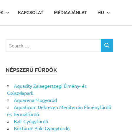
OK
KAPCSOLAT
MÉDIAAJÁNLAT
HU
Search
SEARCH
for:
NÉPSZERŰ FÜRDŐK
Aquacity Zalaegerszegi Élmény- és
Csúszdapark
Aquaréna Mogyoród
Aquaticum Debrecen Mediterrán Élményfürdő
és Termálfürdő
Balf Gyógyfürdő
Bükfürdő Büki Gyógyfürdő