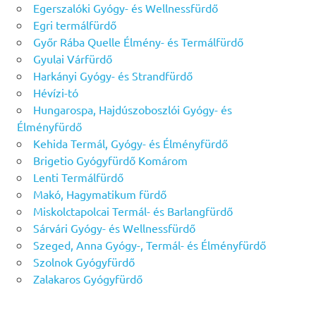
Egerszalóki Gyógy- és Wellnessfürdő
Egri termálfürdő
Győr Rába Quelle Élmény- és Termálfürdő
Gyulai Várfürdő
Harkányi Gyógy- és Strandfürdő
Hévízi-tó
Hungarospa, Hajdúszoboszlói Gyógy- és
Élményfürdő
Kehida Termál, Gyógy- és Élményfürdő
Brigetio Gyógyfürdő Komárom
Lenti Termálfürdő
Makó, Hagymatikum fürdő
Miskolctapolcai Termál- és Barlangfürdő
Sárvári Gyógy- és Wellnessfürdő
Szeged, Anna Gyógy-, Termál- és Élményfürdő
Szolnok Gyógyfürdő
Zalakaros Gyógyfürdő