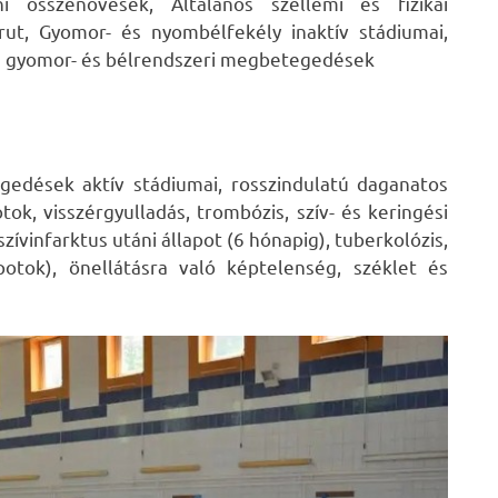
i összenövések, Általános szellemi és fizikai
rut, Gyomor- és nyombélfekély inaktív stádiumai,
an gyomor- és bélrendszeri megbetegedések
edések aktív stádiumai, rosszindulatú daganatos
ok, visszérgyulladás, trombózis, szív- és keringési
zívinfarktus utáni állapot (6 hónapig), tuberkolózis,
potok), önellátásra való képtelenség, széklet és