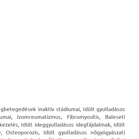
egbetegedések inaktív stádiumai, Idült gyulladásos
mai, Izomreumatizmus, Fibromyositis, Baleseti
kezelés, Idült ideggyulladásos idegfájdalmak, Idült
, Osteoporozis, Idült gyulladásos nőgyógyászati