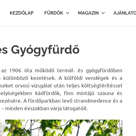
lfurdok.com
KEZDŐLAP
FÜRDŐK
MAGAZIN
AJÁNLAT
és Gyógyfürdő
n az 1906 óta működő termál- és gyógyfürdőben
 a különböző kezelések. A külföldi vendégek és a
eket orvosi vizsgálat után teljes költségtérítéssel
helyiségekben kádfürdők, finn mintájú szauna és
lkezésére. A fürdőparkban levő strandmedence és a
– minden évszakban várja látogatóit.