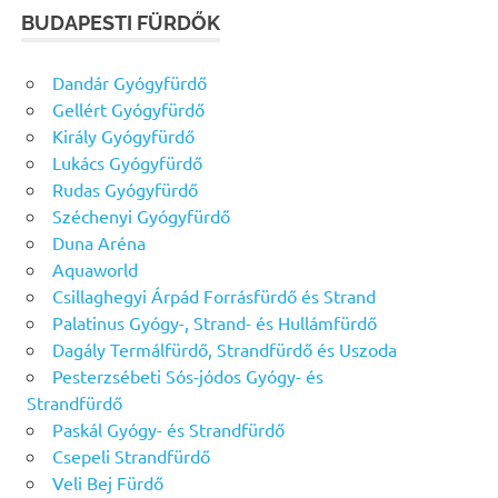
BUDAPESTI FÜRDŐK
Dandár Gyógyfürdő
Gellért Gyógyfürdő
Király Gyógyfürdő
Lukács Gyógyfürdő
Rudas Gyógyfürdő
Széchenyi Gyógyfürdő
Duna Aréna
Aquaworld
Csillaghegyi Árpád Forrásfürdő és Strand
Palatinus Gyógy-, Strand- és Hullámfürdő
Dagály Termálfürdő, Strandfürdő és Uszoda
Pesterzsébeti Sós-jódos Gyógy- és
Strandfürdő
Paskál Gyógy- és Strandfürdő
Csepeli Strandfürdő
Veli Bej Fürdő