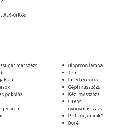
32 °C
 töltő-ürítős
 vízsugár-masszázs
Bioptron lámpa
r)
Tens
galván
Interferencia
lások
Gépi masszázs
es pakolás
Kézi masszázs
Orvosi
ingeráram
gyógymasszázs
am
Pedikűr, manikűr
Büfé