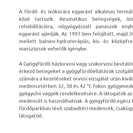
A fürdő- és ivókúrára egyaránt alkalmas termál
közé tartozik. Reumatikus betegségek, íz
rehabilitációra, nőgyógyászati panaszok e
egyaránt ajánlják. Az 1997-ben felújított, majd 
mellett balneo-hydroterápiás, kis- és középfr
masszázsok vehetők igénybe.
A Gyógyfürdő háziorvosi vagy szakorvosi beutaló
érkező betegeket a gyógyfürdőellátások szolgálta
számára a kezeléseket orvosi vizsgálat után kivál
medencetérben 32, 38 és 42 °C fokos gyógymede
gyógyulni vágyók rendelkezésére. A látogatók az
medencét is használhatnak. A gyógyfürdő egész 
fürdőparkban lévő szabadtéri medencék, csakúgy
látogatóit.