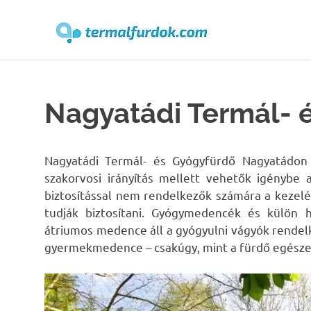
Terma
Skip
to
content
Nagyatádi Termál- 
Nagyatádi Termál- és Gyógyfürdő Nagyatádo
szakorvosi irányítás mellett vehetők igénybe
biztosítással nem rendelkezők számára a kezelés
tudják biztosítani. Gyógymedencék és külön 
átriumos medence áll a gyógyulni vágyók rende
gyermekmedence – csakúgy, mint a fürdő egésze 