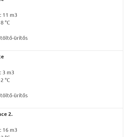
t: 11 m3
38 °C
 töltő-ürítős
ce
: 3 m3
42 °C
 töltő-ürítős
ce 2.
t: 16 m3