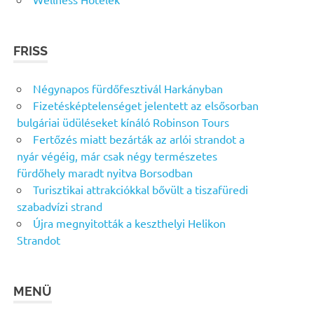
FRISS
Négynapos fürdőfesztivál Harkányban
Fizetésképtelenséget jelentett az elsősorban
bulgáriai üdüléseket kínáló Robinson Tours
Fertőzés miatt bezárták az arlói strandot a
nyár végéig, már csak négy természetes
fürdőhely maradt nyitva Borsodban
Turisztikai attrakciókkal bővült a tiszafüredi
szabadvízi strand
Újra megnyitották a keszthelyi Helikon
Strandot
MENÜ