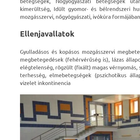
betegségek, Nőgyógyászati betegségek után
kimerültség, Idült gyomor- és bélrendszeri hu
mozgásszervi, nőgyógyászati, ivókúra formájáb
Ellenjavallatok
Gyulladásos és kopásos mozgásszervi megbeteg
megbetegedések (fehérvérűség is), lázas állapot
elégtelenség, rögzült (fixált) magas vérnyomás, s
terhesség, elmebetegségek (pszichotikus álla
vizelet inkontinencia