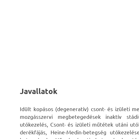
Javallatok
Idült kopásos (degeneratív) csont- és izületi m
mozgásszervi megbetegedések inaktív stádiu
utókezelés, Csont- és izületi műtétek utáni utó
derékfájás, Heine-Medin-betegség utókezelése