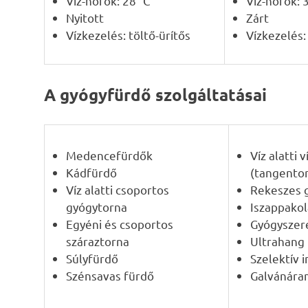
Víz-hőfok: 28 °C
Víz-hőfok: 
Nyitott
Zárt
Vízkezelés: töltő-ürítős
Vízkezelés:
A gyógyfürdő szolgáltatásai
Medencefürdők
Víz alatti
Kádfürdő
(tangento
Víz alatti csoportos
Rekeszes 
gyógytorna
Iszappako
Egyéni és csoportos
Gyógyszer
száraztorna
Ultrahang
Súlyfürdő
Szelektív 
Szénsavas fürdő
Galvánár