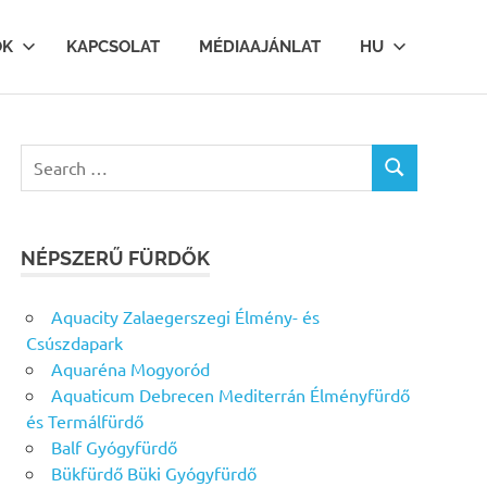
OK
KAPCSOLAT
MÉDIAAJÁNLAT
HU
Search
SEARCH
for:
NÉPSZERŰ FÜRDŐK
Aquacity Zalaegerszegi Élmény- és
Csúszdapark
Aquaréna Mogyoród
Aquaticum Debrecen Mediterrán Élményfürdő
és Termálfürdő
Balf Gyógyfürdő
Bükfürdő Büki Gyógyfürdő