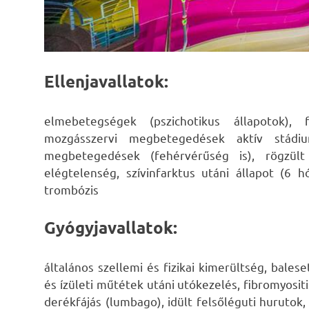
Ellenjavallatok:
elmebetegségek (pszichotikus állapotok),
mozgásszervi megbetegedések aktív stádium
megbetegedések (fehérvérűség is), rögzült
elégtelenség, szívinfarktus utáni állapot (6 hó
trombózis
Gyógyjavallatok:
általános szellemi és fizikai kimerültség, bales
és ízületi műtétek utáni utókezelés, fibromyosit
derékfájás (lumbago), idült felsőléguti hurutok,