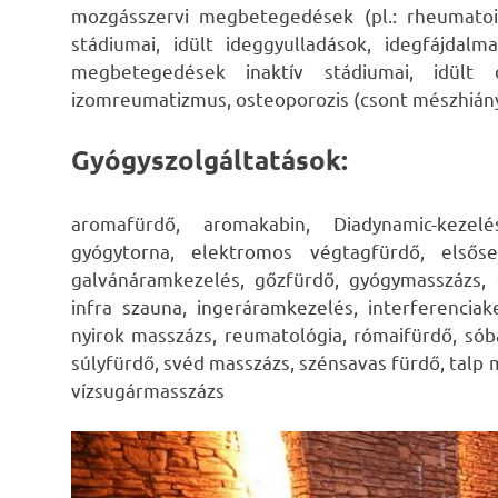
mozgásszervi megbetegedések (pl.: rheumatoid 
stádiumai, idült ideggyulladások, idegfájdalm
megbetegedések inaktív stádiumai, idült o
izomreumatizmus, osteoporozis (csont mészhiány
Gyógyszolgáltatások:
aromafürdő, aromakabin, Diadynamic-kezel
gyógytorna, elektromos végtagfürdő, elsőseg
galvánáramkezelés, gőzfürdő, gyógymasszázs,
infra szauna, ingeráramkezelés, interferenciak
nyirok masszázs, reumatológia, rómaifürdő, sób
súlyfürdő, svéd masszázs, szénsavas fürdő, talp m
vízsugármasszázs