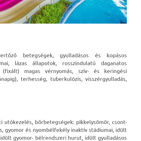
 fertőző betegségek, gyulladásos és kopásos
ai, lázas állapotok, rosszindulatú daganatos
 (fixált) magas vérnyomás, szív- és keringési
napig), terhesség, tuberkulózis, visszérgyulladás,
eti utókezelés, bőrbetegségek: pikkelysömör, csont-
is, gyomor és nyombélfekély inaktív stádiumai, idült
 idült gyomor- bélrendszeri hurut, idült gyulladásos