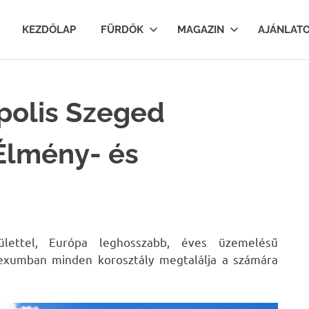
lfurdok.com
KEZDŐLAP
FÜRDŐK
MAGAZIN
AJÁNLAT
polis Szeged
Élmény- és
lettel, Európa leghosszabb, éves üzemelésű
plexumban minden korosztály megtalálja a számára