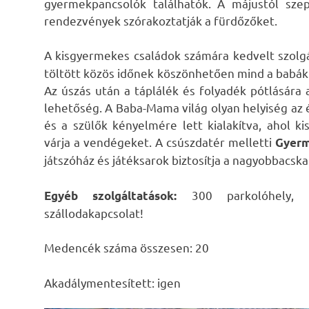
gyermekpancsolók találhatók. A májustól sze
rendezvények szórakoztatják a fürdőzőket.
A kisgyermekes családok számára kedvelt szolg
töltött közös időnek köszönhetően mind a babákn
Az úszás után a táplálék és folyadék pótlására
lehetőség. A Baba-Mama világ olyan helyiség az 
és a szülők kényelmére lett kialakítva, ahol k
várja a vendégeket. A csúszdatér melletti
Gyerm
játszóház és játéksarok biztosítja a nagyobbacsk
300 parkolóhely, bü
Egyéb szolgáltatások:
szállodakapcsolat!
Medencék száma összesen: 20
Akadálymentesített: igen