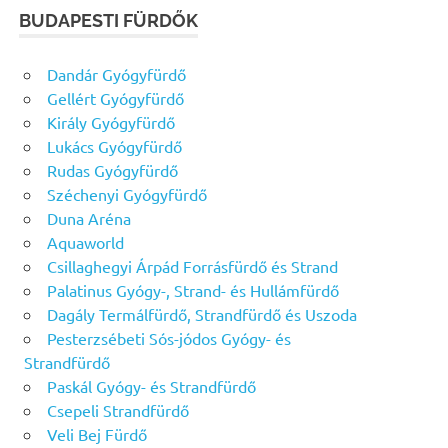
BUDAPESTI FÜRDŐK
Dandár Gyógyfürdő
Gellért Gyógyfürdő
Király Gyógyfürdő
Lukács Gyógyfürdő
Rudas Gyógyfürdő
Széchenyi Gyógyfürdő
Duna Aréna
Aquaworld
Csillaghegyi Árpád Forrásfürdő és Strand
Palatinus Gyógy-, Strand- és Hullámfürdő
Dagály Termálfürdő, Strandfürdő és Uszoda
Pesterzsébeti Sós-jódos Gyógy- és
Strandfürdő
Paskál Gyógy- és Strandfürdő
Csepeli Strandfürdő
Veli Bej Fürdő