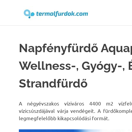
Terma
Skip
to
content
Napfényfürdő Aqua
Wellness-, Gyógy-, 
Strandfürdő
A négyévszakos víziváros 4400 m2 vízfelü
vízicsúszdájával várja vendégeit. A fürdőkom
legmegfelelőbb kikapcsolódási formát.