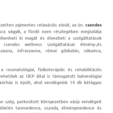
jezetten zajmentes relaxációs zónát, az ún.
csendes
sra vágyik, a fürdő ezen részlegében megtalálja
henheti ki magát és élvezheti a szolgáltatások
 csendes wellness szolgáltatásai: élmény-,és
zauna, infraszauna, római gőzkabin, sókamra,
 reumatológiai, fizikoterápiás és rehabilitációs
ehetőek az OEP által is támogatott balneológiai
 kórház is épült, ahol vendégeink 14 db kétágyas
n szép, parkosított környezetben várja vendégeit
rületén tanmedence, uszoda, élménymedence és