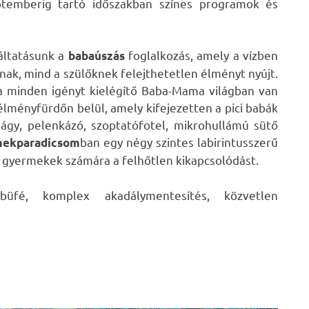
ptemberig tartó időszakban színes programok és
áltatásunk a
foglalkozás, amely a vízben
babaúszás
ak, mind a szülőknek felejthetetlen élményt nyújt.
 a minden igényt kielégítő Baba-Mama világban van
élményfürdőn belül, amely kifejezetten a pici babák
iságy, pelenkázó, szoptatófotel, mikrohullámú sütő
ban egy négy szintes labirintusszerű
ekparadicsom
a gyermekek számára a felhőtlen kikapcsolódást.
fé, komplex akadálymentesítés, közvetlen