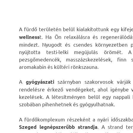
A fürdő területén belül kialakítottunk egy kife
t. Ha Ön relaxálásra és regenerálódá
wellness
mindezt. Nyugodt és csendes környezetben pi
nyújtotta testi-lelki megújulás örömét. A
pezsgőmedencék, masszázskezelések, finn s
aromakabin és kültéri rönkszauna.
A
szárnyban szakorvosok várják a
gyógyászati
rendelésre érkező vendégeket, ahol igénybe v
kezelések. A létesítményen belül egy nappali
szobában pihenhetnek és gyógyulhatnak.
A fürdőkomplexum részeként a nyári időszakba
. A strand te
Szeged legnépszerűbb strandja