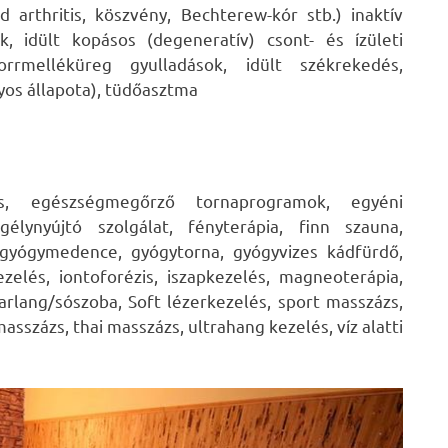
arthritis, köszvény, Bechterew-kór stb.) inaktív
ak, idült kopásos (degeneratív) csont- és ízületi
rrmelléküreg gyulladások, idült székrekedés,
os állapota), tüdőasztma
és, egészségmegőrző tornaprogramok, egyéni
élynyújtó szolgálat, fényterápia, finn szauna,
 gyógymedence, gyógytorna, gyógyvizes kádfürdő,
ezelés, iontoforézis, iszapkezelés, magneoterápia,
arlang/sószoba, Soft lézerkezelés, sport masszázs,
asszázs, thai masszázs, ultrahang kezelés, víz alatti