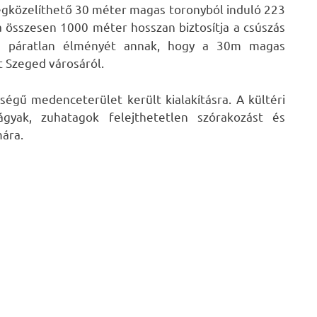
megközelíthető 30 méter magas toronyból induló 223
a összesen 1000 méter hosszan biztosítja a csúszás
 a páratlan élményét annak, hogy a 30m magas
 Szeged városáról.
ségű medenceterület került kialakításra. A kültéri
gyak, zuhatagok felejthetetlen szórakozást és
mára.