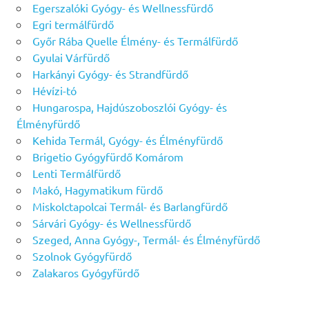
Egerszalóki Gyógy- és Wellnessfürdő
Egri termálfürdő
Győr Rába Quelle Élmény- és Termálfürdő
Gyulai Várfürdő
Harkányi Gyógy- és Strandfürdő
Hévízi-tó
Hungarospa, Hajdúszoboszlói Gyógy- és
Élményfürdő
Kehida Termál, Gyógy- és Élményfürdő
Brigetio Gyógyfürdő Komárom
Lenti Termálfürdő
Makó, Hagymatikum fürdő
Miskolctapolcai Termál- és Barlangfürdő
Sárvári Gyógy- és Wellnessfürdő
Szeged, Anna Gyógy-, Termál- és Élményfürdő
Szolnok Gyógyfürdő
Zalakaros Gyógyfürdő