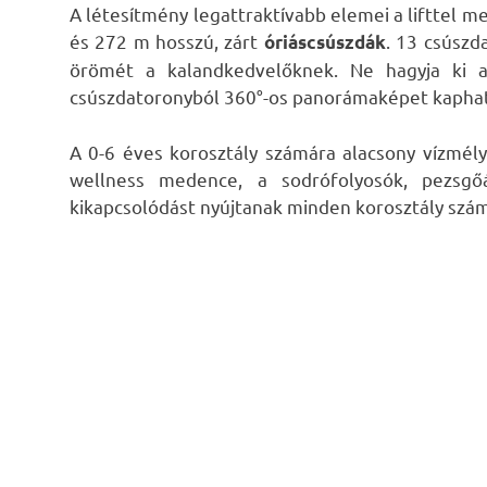
A létesítmény legattraktívabb elemei a lifttel 
és 272 m hosszú, zárt
. 13 csúszd
óriáscsúszdák
örömét a kalandkedvelőknek. Ne hagyja ki
csúszdatoronyból 360°-os panorámaképet kaphat
A 0-6 éves korosztály számára alacsony vízmély
wellness medence, a sodrófolyosók, pezsgőá
kikapcsolódást nyújtanak minden korosztály szá