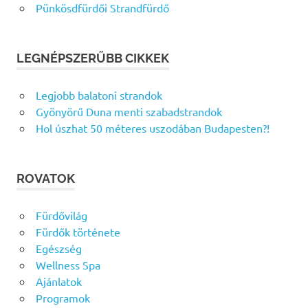
Pünkösdfürdői Strandfürdő
LEGNÉPSZERŰBB CIKKEK
Legjobb balatoni strandok
Gyönyörű Duna menti szabadstrandok
Hol úszhat 50 méteres uszodában Budapesten?!
ROVATOK
Fürdővilág
Fürdők története
Egészség
Wellness Spa
Ajánlatok
Programok