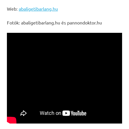
Web:
abaligetibarlang.hu
Fotók: abaligetibarlang.hu és pannondoktor.hu