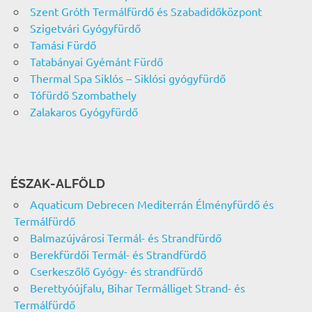
Szent Gróth Termálfürdő és Szabadidőközpont
Szigetvári Gyógyfürdő
Tamási Fürdő
Tatabányai Gyémánt Fürdő
Thermal Spa Siklós – Siklósi gyógyfürdő
Tófürdő Szombathely
Zalakaros Gyógyfürdő
ÉSZAK-ALFÖLD
Aquaticum Debrecen Mediterrán Élményfürdő és
Termálfürdő
Balmazújvárosi Termál- és Strandfürdő
Berekfürdői Termál- és Strandfürdő
Cserkeszőlő Gyógy- és strandfürdő
Berettyóújfalu, Bihar Termálliget Strand- és
Termálfürdő