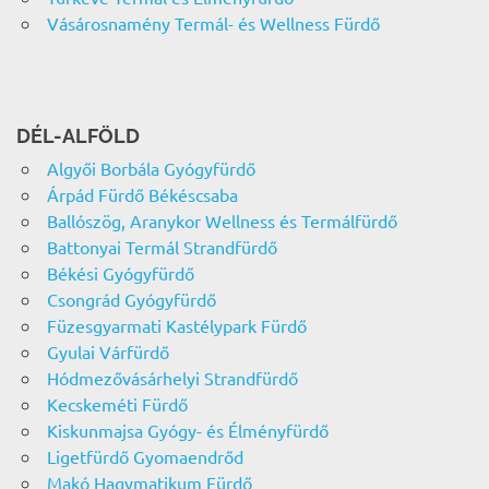
Vásárosnamény Termál- és Wellness Fürdő
DÉL-ALFÖLD
Algyői Borbála Gyógyfürdő
Árpád Fürdő Békéscsaba
Ballószög, Aranykor Wellness és Termálfürdő
Battonyai Termál Strandfürdő
Békési Gyógyfürdő
Csongrád Gyógyfürdő
Füzesgyarmati Kastélypark Fürdő
Gyulai Várfürdő
Hódmezővásárhelyi Strandfürdő
Kecskeméti Fürdő
Kiskunmajsa Gyógy- és Élményfürdő
Ligetfürdő Gyomaendrőd
Makó Hagymatikum Fürdő