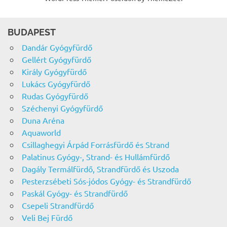
BUDAPEST
Dandár Gyógyfürdő
Gellért Gyógyfürdő
Király Gyógyfürdő
Lukács Gyógyfürdő
Rudas Gyógyfürdő
Széchenyi Gyógyfürdő
Duna Aréna
Aquaworld
Csillaghegyi Árpád Forrásfürdő és Strand
Palatinus Gyógy-, Strand- és Hullámfürdő
Dagály Termálfürdő, Strandfürdő és Uszoda
Pesterzsébeti Sós-jódos Gyógy- és Strandfürdő
Paskál Gyógy- és Strandfürdő
Csepeli Strandfürdő
Veli Bej Fürdő