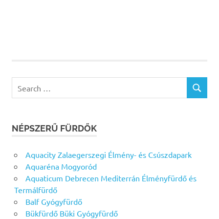
Search
SEARCH
for:
NÉPSZERŰ FÜRDŐK
Aquacity Zalaegerszegi Élmény- és Csúszdapark
Aquaréna Mogyoród
Aquaticum Debrecen Mediterrán Élményfürdő és
Termálfürdő
Balf Gyógyfürdő
Bükfürdő Büki Gyógyfürdő