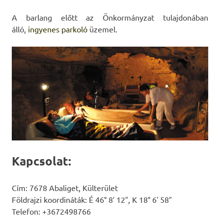
A barlang előtt az Önkormányzat tulajdonában
álló,
ingyenes parkoló
üzemel.
Kapcsolat:
Cím: 7678 Abaliget, Külterület
Földrajzi koordináták: É 46° 8′ 12″, K 18° 6′ 58″
Telefon: +3672498766