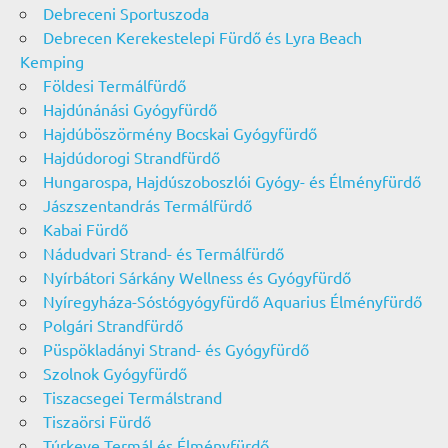
Debreceni Sportuszoda
Debrecen Kerekestelepi Fürdő és Lyra Beach
Kemping
Földesi Termálfürdő
Hajdúnánási Gyógyfürdő
Hajdúböszörmény Bocskai Gyógyfürdő
Hajdúdorogi Strandfürdő
Hungarospa, Hajdúszoboszlói Gyógy- és Élményfürdő
Jászszentandrás Termálfürdő
Kabai Fürdő
Nádudvari Strand- és Termálfürdő
Nyírbátori Sárkány Wellness és Gyógyfürdő
Nyíregyháza-Sóstógyógyfürdő Aquarius Élményfürdő
Polgári Strandfürdő
Püspökladányi Strand- és Gyógyfürdő
Szolnok Gyógyfürdő
Tiszacsegei Termálstrand
Tiszaörsi Fürdő
Túrkeve Termál és Élményfürdő