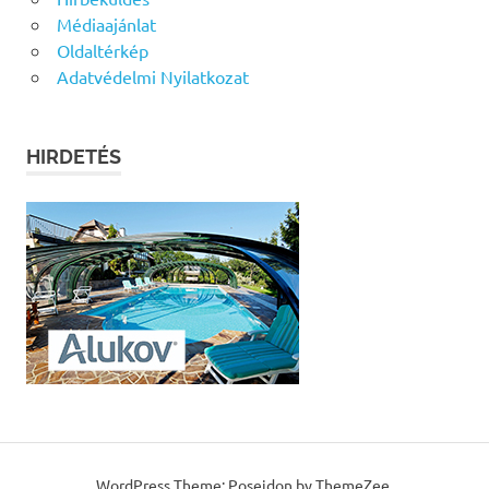
Médiaajánlat
Oldaltérkép
Adatvédelmi Nyilatkozat
HIRDETÉS
WordPress Theme: Poseidon by ThemeZee.