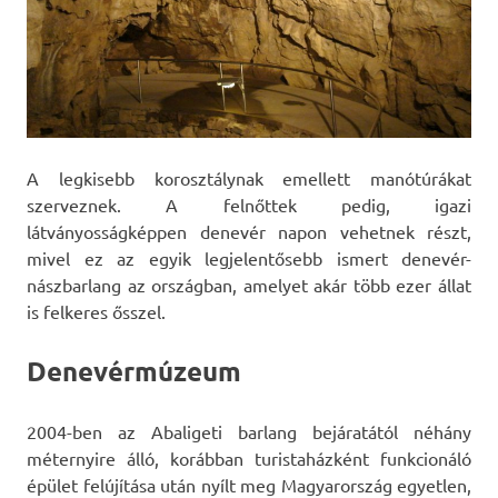
A legkisebb korosztálynak emellett manótúrákat
szerveznek. A felnőttek pedig, igazi
látványosságképpen denevér napon vehetnek részt,
mivel ez az egyik legjelentősebb ismert denevér-
nászbarlang az országban, amelyet akár több ezer állat
is felkeres ősszel.
Denevérmúzeum
2004-ben az Abaligeti barlang bejáratától néhány
méternyire álló, korábban turistaházként funkcionáló
épület felújítása után nyílt meg Magyarország egyetlen,