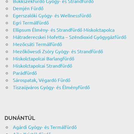
Bükkszékfürdő Gyógy- és Strandfürdő
Demjén Fürdő
Egerszalóki Gyógy- és Wellnessfürdő
Egri Termálfürdő
Ellipsum Élmény- és Strandfürdő Miskolctapolca
Mátraderecskei Mofetta – Széndioxid Gyógygázfürdő
Mezőcsáti Termálfürdő
Mezőkövesdi Zsóry Gyógy- és Strandfürdő
Miskolctapolcai Barlangfürdő
Miskolctapolcai Strandfürdő
Parádfürdő
Sárospatak, Végardó Fürdő
Tiszaújváros Gyógy- és Élményfürdő
DUNÁNTÚL
Agárdi Gyógy- és Termálfürdő