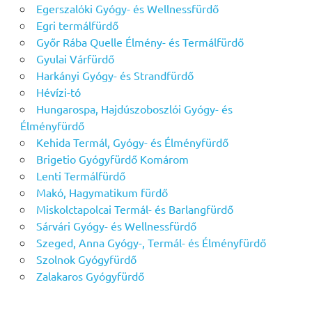
Egerszalóki Gyógy- és Wellnessfürdő
Egri termálfürdő
Győr Rába Quelle Élmény- és Termálfürdő
Gyulai Várfürdő
Harkányi Gyógy- és Strandfürdő
Hévízi-tó
Hungarospa, Hajdúszoboszlói Gyógy- és
Élményfürdő
Kehida Termál, Gyógy- és Élményfürdő
Brigetio Gyógyfürdő Komárom
Lenti Termálfürdő
Makó, Hagymatikum fürdő
Miskolctapolcai Termál- és Barlangfürdő
Sárvári Gyógy- és Wellnessfürdő
Szeged, Anna Gyógy-, Termál- és Élményfürdő
Szolnok Gyógyfürdő
Zalakaros Gyógyfürdő