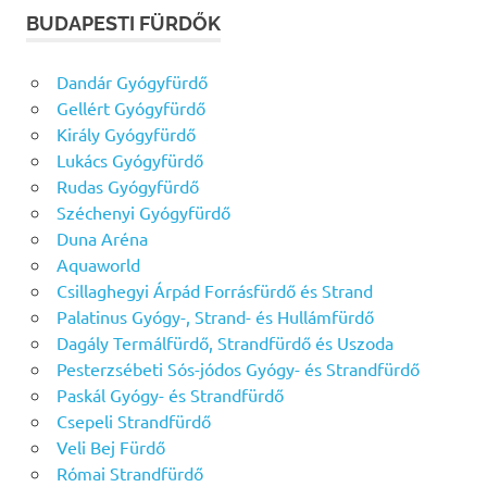
BUDAPESTI FÜRDŐK
Dandár Gyógyfürdő
Gellért Gyógyfürdő
Király Gyógyfürdő
Lukács Gyógyfürdő
Rudas Gyógyfürdő
Széchenyi Gyógyfürdő
Duna Aréna
Aquaworld
Csillaghegyi Árpád Forrásfürdő és Strand
Palatinus Gyógy-, Strand- és Hullámfürdő
Dagály Termálfürdő, Strandfürdő és Uszoda
Pesterzsébeti Sós-jódos Gyógy- és Strandfürdő
Paskál Gyógy- és Strandfürdő
Csepeli Strandfürdő
Veli Bej Fürdő
Római Strandfürdő