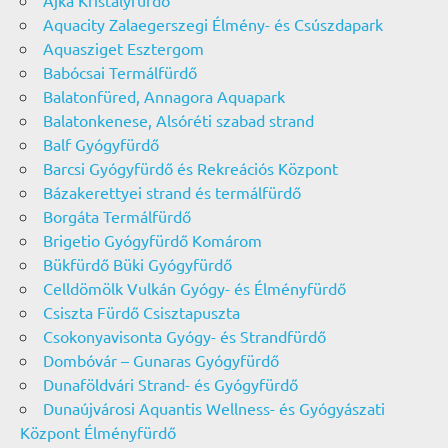
Ajka Kristályfürdő
Aquacity Zalaegerszegi Élmény- és Csúszdapark
Aquasziget Esztergom
Babócsai Termálfürdő
Balatonfüred, Annagora Aquapark
Balatonkenese, Alsóréti szabad strand
Balf Gyógyfürdő
Barcsi Gyógyfürdő és Rekreációs Központ
Bázakerettyei strand és termálfürdő
Borgáta Termálfürdő
Brigetio Gyógyfürdő Komárom
Bükfürdő Büki Gyógyfürdő
Celldömölk Vulkán Gyógy- és Élményfürdő
Csiszta Fürdő Csisztapuszta
Csokonyavisonta Gyógy- és Strandfürdő
Dombóvár – Gunaras Gyógyfürdő
Dunaföldvári Strand- és Gyógyfürdő
Dunaújvárosi Aquantis Wellness- és Gyógyászati
Központ Élményfürdő