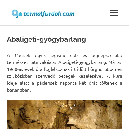
Termalfur
MENU
Skip
to
Abaligeti-gyógybarlang
content
A Mecsek egyik legismertebb és legnépszerűbb
természeti látnivalója az Abaligeti-gyógybarlang. Már az
1960-as évek óta foglalkoznak itt idült hörghurutban és
szilikózisban szenvedő betegek kezelésével. A kúra
ideje alatt a páciensek naponta két órát töltenek a
barlangban.