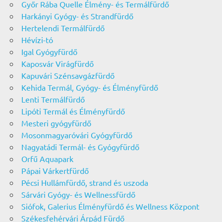
Győr Rába Quelle Élmény- és Termálfürdő
Harkányi Gyógy- és Strandfürdő
Hertelendi Termálfürdő
Hévízi-tó
Igal Gyógyfürdő
Kaposvár Virágfürdő
Kapuvári Szénsavgázfürdő
Kehida Termál, Gyógy- és Élményfürdő
Lenti Termálfürdő
Lipóti Termál és Élményfürdő
Mesteri gyógyfürdő
Mosonmagyaróvári Gyógyfürdő
Nagyatádi Termál- és Gyógyfürdő
Orfű Aquapark
Pápai Várkertfürdő
Pécsi Hullámfürdő, strand és uszoda
Sárvári Gyógy- és Wellnessfürdő
Siófok, Galerius Élményfürdő és Wellness Központ
Székesfehérvári Árpád Fürdő