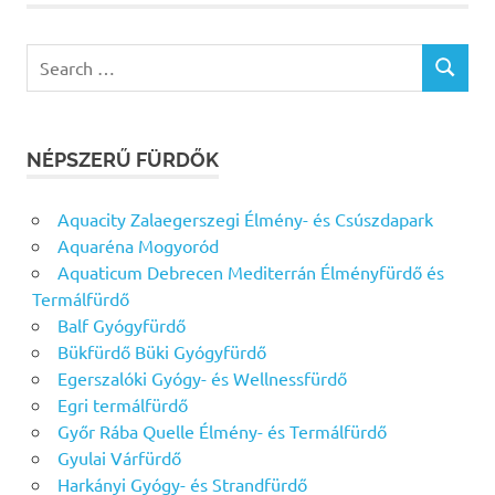
Search
SEARCH
for:
NÉPSZERŰ FÜRDŐK
Aquacity Zalaegerszegi Élmény- és Csúszdapark
Aquaréna Mogyoród
Aquaticum Debrecen Mediterrán Élményfürdő és
Termálfürdő
Balf Gyógyfürdő
Bükfürdő Büki Gyógyfürdő
Egerszalóki Gyógy- és Wellnessfürdő
Egri termálfürdő
Győr Rába Quelle Élmény- és Termálfürdő
Gyulai Várfürdő
Harkányi Gyógy- és Strandfürdő