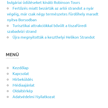
bulgáriai üdüléseket kínáló Robinson Tours
Fertőzés miatt bezárták az arlói strandot a nyár
végéig, már csak négy természetes fürdőhely maradt
nyitva Borsodban
Turisztikai attrakciókkal bővült a tiszafüredi
szabadvízi strand
Újra megnyitották a keszthelyi Helikon Strandot
MENÜ
Kezdőlap
Kapcsolat
Hírbeküldés
Médiaajánlat
Oldaltérkép
Adatvédelmi Nyilatkozat