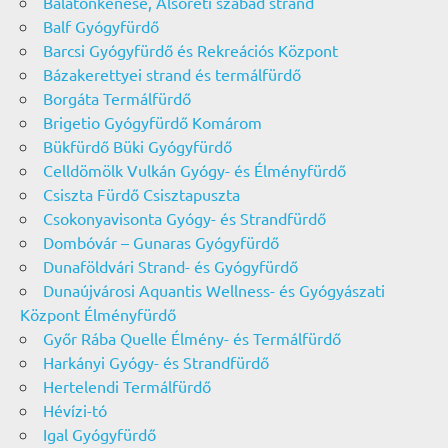
Balatonkenese, Alsóréti szabad strand
Balf Gyógyfürdő
Barcsi Gyógyfürdő és Rekreációs Központ
Bázakerettyei strand és termálfürdő
Borgáta Termálfürdő
Brigetio Gyógyfürdő Komárom
Bükfürdő Büki Gyógyfürdő
Celldömölk Vulkán Gyógy- és Élményfürdő
Csiszta Fürdő Csisztapuszta
Csokonyavisonta Gyógy- és Strandfürdő
Dombóvár – Gunaras Gyógyfürdő
Dunaföldvári Strand- és Gyógyfürdő
Dunaújvárosi Aquantis Wellness- és Gyógyászati
Központ Élményfürdő
Győr Rába Quelle Élmény- és Termálfürdő
Harkányi Gyógy- és Strandfürdő
Hertelendi Termálfürdő
Hévízi-tó
Igal Gyógyfürdő