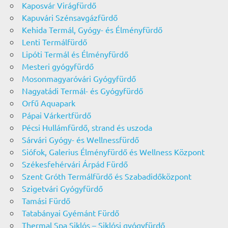
Kaposvár Virágfürdő
Kapuvári Szénsavgázfürdő
Kehida Termál, Gyógy- és Élményfürdő
Lenti Termálfürdő
Lipóti Termál és Élményfürdő
Mesteri gyógyfürdő
Mosonmagyaróvári Gyógyfürdő
Nagyatádi Termál- és Gyógyfürdő
Orfű Aquapark
Pápai Várkertfürdő
Pécsi Hullámfürdő, strand és uszoda
Sárvári Gyógy- és Wellnessfürdő
Siófok, Galerius Élményfürdő és Wellness Központ
Székesfehérvári Árpád Fürdő
Szent Gróth Termálfürdő és Szabadidőközpont
Szigetvári Gyógyfürdő
Tamási Fürdő
Tatabányai Gyémánt Fürdő
Thermal Spa Siklós – Siklósi gyógyfürdő