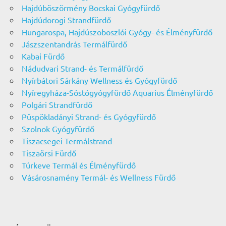
Hajdúböszörmény Bocskai Gyógyfürdő
Hajdúdorogi Strandfürdő
Hungarospa, Hajdúszoboszlói Gyógy- és Élményfürdő
Jászszentandrás Termálfürdő
Kabai Fürdő
Nádudvari Strand- és Termálfürdő
Nyírbátori Sárkány Wellness és Gyógyfürdő
Nyíregyháza-Sóstógyógyfürdő Aquarius Élményfürdő
Polgári Strandfürdő
Püspökladányi Strand- és Gyógyfürdő
Szolnok Gyógyfürdő
Tiszacsegei Termálstrand
Tiszaörsi Fürdő
Túrkeve Termál és Élményfürdő
Vásárosnamény Termál- és Wellness Fürdő