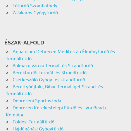
Tófürdő Szombathely
Zalakaros Gyógyfürdő
ÉSZAK-ALFÖLD
Aquaticum Debrecen Mediterrán Élményfürdő és
Termálfürdő
Balmazújvárosi Termál- és Strandfürdő
Berekfürdői Termál- és Strandfürdő
Cserkeszőlő Gyógy- és strandfürdő
Berettyóújfalu, Bihar Termálliget Strand- és
Termálfürdő
Debreceni Sportuszoda
Debrecen Kerekestelepi Fürdő és Lyra Beach
Kemping
Földesi Termálfürdő
Hajdúnánási Gyógyfürdő