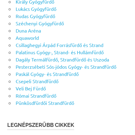
Király Gyógyfürdő
Lukács Gyógyfürdő
Rudas Gyógyfürdő
Széchenyi Gyógyfürdő
Duna Aréna
Aquaworld
Csillaghegyi Árpád Forrásfürdő és Strand
Palatinus Gyógy-, Strand- és Hullámfürdő
Dagály Termálfürdő, Strandfürdő és Uszoda
Pesterzsébeti Sós-jódos Gyógy- és Strandfürdő
Paskál Gyógy- és Strandfürdő
Csepeli Strandfürdő
Veli Bej Fürdő
Római Strandfürdő
Pünkösdfürdői Strandfürdő
LEGNÉPSZERŰBB CIKKEK