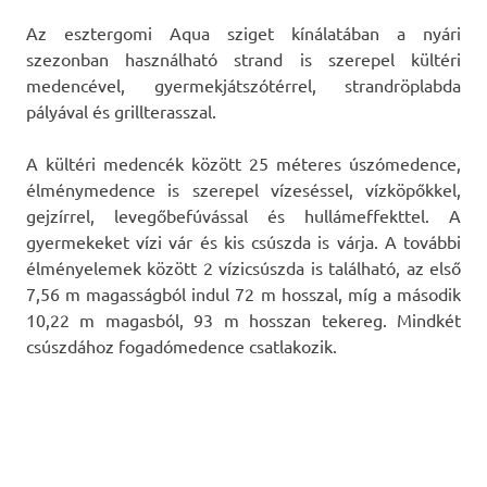
Az esztergomi Aqua sziget kínálatában a nyári
szezonban használható strand is szerepel kültéri
medencével, gyermekjátszótérrel, strandröplabda
pályával és grillterasszal.
A kültéri medencék között 25 méteres úszómedence,
élménymedence is szerepel vízeséssel, vízköpőkkel,
gejzírrel, levegőbefúvással és hullámeffekttel. A
gyermekeket vízi vár és kis csúszda is várja. A további
élményelemek között 2 vízicsúszda is található, az első
7,56 m magasságból indul 72 m hosszal, míg a második
10,22 m magasból, 93 m hosszan tekereg. Mindkét
csúszdához fogadómedence csatlakozik.