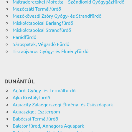
Mátraderecskei Mofetta – Széndioxid Gyógygázfürdő
Mezőcsáti Termálfürdő
Mezőkövesdi Zsóry Gyógy- és Strandfürdő
Miskolctapolcai Barlangfürdő
Miskolctapolcai Strandfürdő
Parádfürdő
Sárospatak, Végardó Fürdő
Tiszaújváros Gyógy- és Élményfürdő
DUNÁNTÚL
Agárdi Gyógy- és Termálfürdő
Ajka Kristályfürdő
Aquacity Zalaegerszegi Élmény- és Csúszdapark
Aquasziget Esztergom
Babócsai Termálfürdő
Balatonfüred, Annagora Aquapark