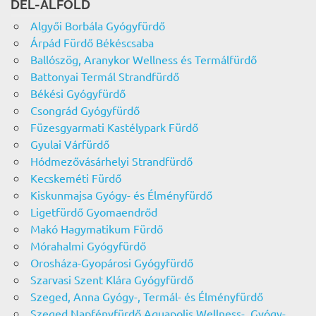
DÉL-ALFÖLD
Algyői Borbála Gyógyfürdő
Árpád Fürdő Békéscsaba
Ballószög, Aranykor Wellness és Termálfürdő
Battonyai Termál Strandfürdő
Békési Gyógyfürdő
Csongrád Gyógyfürdő
Füzesgyarmati Kastélypark Fürdő
Gyulai Várfürdő
Hódmezővásárhelyi Strandfürdő
Kecskeméti Fürdő
Kiskunmajsa Gyógy- és Élményfürdő
Ligetfürdő Gyomaendrőd
Makó Hagymatikum Fürdő
Mórahalmi Gyógyfürdő
Orosháza-Gyopárosi Gyógyfürdő
Szarvasi Szent Klára Gyógyfürdő
Szeged, Anna Gyógy-, Termál- és Élményfürdő
Szeged Napfényfürdő Aquapolis Wellness-, Gyógy-,