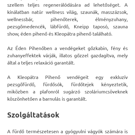
szellem teljes regenerálódására ad lehetőséget. A
kínálatban natúr wellness világ, szaunák, masszázsok,
wellnessbár, pihenőterek, élményzuhany,
pezsgőmedencék, lábfürdő, Kneipp taposó, szauna
show, éden pihenő és Kleopátra pihenő található.
Az Éden Pihenőben a vendégeket gőzkabin, fény és
zuhanyeffektek várják, illatos gőzzel gazdagítva, mely
által a teljes relaxáció garantált.
A Kleopátra Pihenő vendégeit egy exkluzív
pezsgőfürdő, fürdősók, fürdőtejek kényeztetik,
miközben a plafonról sugárzó szoláriumcsöveknek
köszönhetően a barnulás is garantált.
Szolgáltatások
A fürdő természetesen a gyógyulni vágyók számára is