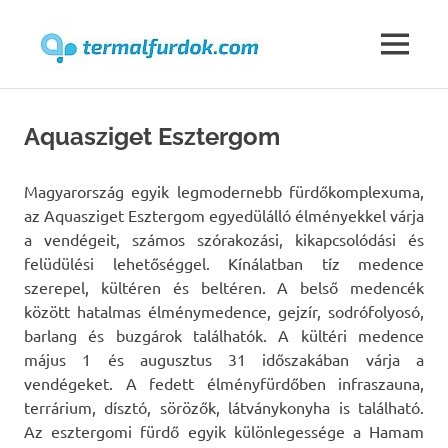
Termalfur
MENU
Skip
to
Aquasziget Esztergom
content
Magyarország egyik legmodernebb fürdőkomplexuma,
az Aquasziget Esztergom egyedülálló élményekkel várja
a vendégeit, számos szórakozási, kikapcsolódási és
felüdülési lehetőséggel. Kínálatban tíz medence
szerepel, kültéren és beltéren. A belső medencék
között hatalmas élménymedence, gejzír, sodrófolyosó,
barlang és buzgárok találhatók. A kültéri medence
május 1 és augusztus 31 időszakában várja a
vendégeket. A fedett élményfürdőben infraszauna,
terrárium, dísztó, sörözők, látványkonyha is található.
Az esztergomi fürdő egyik különlegessége a Hamam