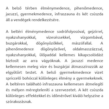
A belső térben élménymedence, pihenőmedence,
jacuzzi, gyermekmedence, infraszauna és két csúszda
áll a vendégek rendelkezésére.
A beltéri élménymedence sodrófolyosóval, gejzírrel,
nyakzuhanyokkal, vízeséssekkel, vízgombával,
buzgárokkal, dögönyözőkkel, mászófallal. A
pihenőmedence dögönyözővel, oldalmasszázzsal,
nyakzuhanyokkal, ülőpaddal kellemes kikapcsolódást
biztosít az arra vágyóknak. A jacuzzi medence
kellemesen meleg vize és buzgárjai átmasszírozzák az
elgyötört testet. A belső gyermekmedence vizet
spriccelő bohóccal különleges élmény a gyermekeknek.
A beltéren található infraszauna kellemesen átmelegíti
és mélyen méregteleníti a szervezetet. A két csúszda
különleges effektekkel és időmérővel kiváló helyszíne a
szórakozásnak.