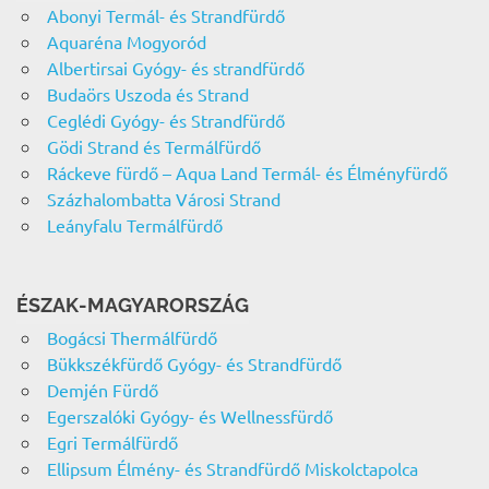
Abonyi Termál- és Strandfürdő
Aquaréna Mogyoród
Albertirsai Gyógy- és strandfürdő
Budaörs Uszoda és Strand
Ceglédi Gyógy- és Strandfürdő
Gödi Strand és Termálfürdő
Ráckeve fürdő – Aqua Land Termál- és Élményfürdő
Százhalombatta Városi Strand
Leányfalu Termálfürdő
ÉSZAK-MAGYARORSZÁG
Bogácsi Thermálfürdő
Bükkszékfürdő Gyógy- és Strandfürdő
Demjén Fürdő
Egerszalóki Gyógy- és Wellnessfürdő
Egri Termálfürdő
Ellipsum Élmény- és Strandfürdő Miskolctapolca