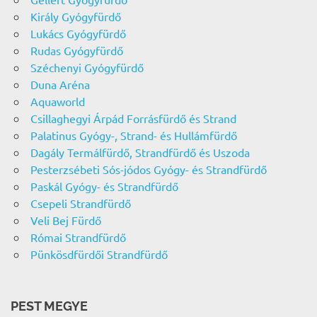
Király Gyógyfürdő
Lukács Gyógyfürdő
Rudas Gyógyfürdő
Széchenyi Gyógyfürdő
Duna Aréna
Aquaworld
Csillaghegyi Árpád Forrásfürdő és Strand
Palatinus Gyógy-, Strand- és Hullámfürdő
Dagály Termálfürdő, Strandfürdő és Uszoda
Pesterzsébeti Sós-jódos Gyógy- és Strandfürdő
Paskál Gyógy- és Strandfürdő
Csepeli Strandfürdő
Veli Bej Fürdő
Római Strandfürdő
Pünkösdfürdői Strandfürdő
PEST MEGYE