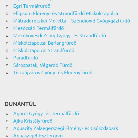
Egri Termálfürdő
Ellipsum Élmény- és Strandfürdő Miskolctapolca
Mátraderecskei Mofetta – Széndioxid Gyógygázfürdő
Mezőcsáti Termálfürdő
Mezőkövesdi Zsóry Gyógy- és Strandfürdő
Miskolctapolcai Barlangfürdő
Miskolctapolcai Strandfürdő
Parádfürdő
Sárospatak, Végardó Fürdő
Tiszaújváros Gyógy- és Élményfürdő
DUNÁNTÚL
Agárdi Gyógy- és Termálfürdő
Ajka Kristályfürdő
Aquacity Zalaegerszegi Élmény- és Csúszdapark
Aquasziget Esztergom