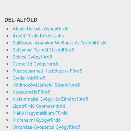
DÉL-ALFÖLD
Algyői Borbála Gyógyfürdő
Árpád Fürdő Békéscsaba
Ballószög, Aranykor Wellness és Termálfürdő
Battonyai Termál Strandfürdő
Békési Gyógyfürdő
Csongrád Gyógyfürdő
Füzesgyarmati Kastélypark Fürdő
Gyulai Várfürdő
Hódmezővásárhelyi Strandfürdő
Kecskeméti Fürdő
Kiskunmajsa Gyógy- és Élményfürdő
Ligetfürdő Gyomaendrőd
Makó Hagymatikum Fürdő
Mórahalmi Gyógyfürdő
Orosháza-Gyopárosi Gyógyfürdő