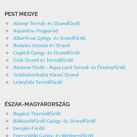
PEST MEGYE
Abonyi Termál- és Strandfürdő
Aquaréna Mogyoród
Albertirsai Gyógy- és strandfürdő
Budaörs Uszoda és Strand
Ceglédi Gyógy- és Strandfürdő
Gödi Strand és Termálfürdő
Ráckeve fürdő – Aqua Land Termál- és Élményfürdő
Százhalombatta Városi Strand
Leányfalu Termálfürdő
ÉSZAK-MAGYARORSZÁG
Bogácsi Thermálfürdő
Bükkszékfürdő Gyógy- és Strandfürdő
Demjén Fürdő
Egerszalóki Gyógy- és Wellnessfürdő