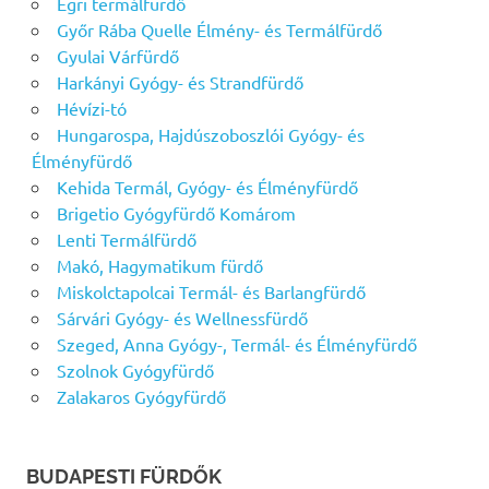
Egri termálfürdő
Győr Rába Quelle Élmény- és Termálfürdő
Gyulai Várfürdő
Harkányi Gyógy- és Strandfürdő
Hévízi-tó
Hungarospa, Hajdúszoboszlói Gyógy- és
Élményfürdő
Kehida Termál, Gyógy- és Élményfürdő
Brigetio Gyógyfürdő Komárom
Lenti Termálfürdő
Makó, Hagymatikum fürdő
Miskolctapolcai Termál- és Barlangfürdő
Sárvári Gyógy- és Wellnessfürdő
Szeged, Anna Gyógy-, Termál- és Élményfürdő
Szolnok Gyógyfürdő
Zalakaros Gyógyfürdő
BUDAPESTI FÜRDŐK