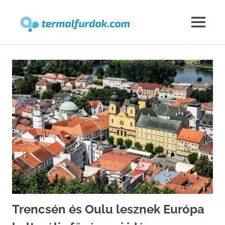
Termalfur
MENU
Skip
to
content
Trencsén és Oulu lesznek Európa