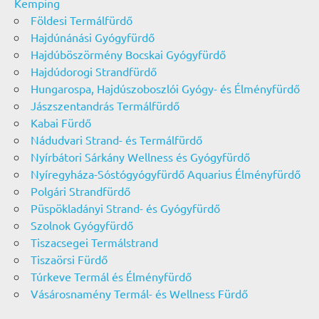
Kemping
Földesi Termálfürdő
Hajdúnánási Gyógyfürdő
Hajdúböszörmény Bocskai Gyógyfürdő
Hajdúdorogi Strandfürdő
Hungarospa, Hajdúszoboszlói Gyógy- és Élményfürdő
Jászszentandrás Termálfürdő
Kabai Fürdő
Nádudvari Strand- és Termálfürdő
Nyírbátori Sárkány Wellness és Gyógyfürdő
Nyíregyháza-Sóstógyógyfürdő Aquarius Élményfürdő
Polgári Strandfürdő
Püspökladányi Strand- és Gyógyfürdő
Szolnok Gyógyfürdő
Tiszacsegei Termálstrand
Tiszaörsi Fürdő
Túrkeve Termál és Élményfürdő
Vásárosnamény Termál- és Wellness Fürdő