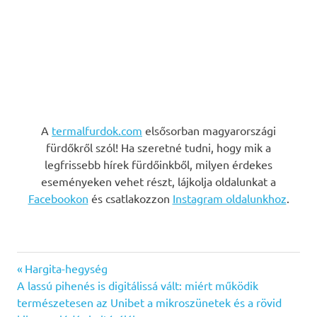
A
termalfurdok.com
elsősorban magyarországi
fürdőkről szól! Ha szeretné tudni, hogy mik a
legfrissebb hírek fürdőinkből, milyen érdekes
eseményeken vehet részt, lájkolja oldalunkat a
Facebookon
és csatlakozzon
Instagram oldalunkhoz
.
Previous
Bejegyzés
Hargita-hegység
Next
Post:
A lassú pihenés is digitálissá vált: miért működik
navigáció
Post:
természetesen az Unibet a mikroszünetek és a rövid