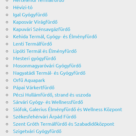
Hévízi-tó
Igal Gyógyfürdő
Kaposvár Virágfürdő
Kapuvári Szénsavgázfürdő
Kehida Termál, Gyógy- és Élményfürdő
Lenti Termálfürdő
Lipóti Termál és Élményfürdő
Mesteri gyógyfürdő
Mosonmagyaróvári Gyógyfürdő
Nagyatádi Termál- és Gyógyfürdő
Orfű Aquapark
Pápai Várkertfürdő
Pécsi Hullámfürdő, strand és uszoda
Sárvári Gyógy- és Wellnessfürdő
Siófok, Galerius Élményfürdő és Wellness Központ
Székesfehérvári Árpád Fürdő
Szent Gróth Termálfürdő és Szabadidőközpont
Szigetvári Gyógyfürdő