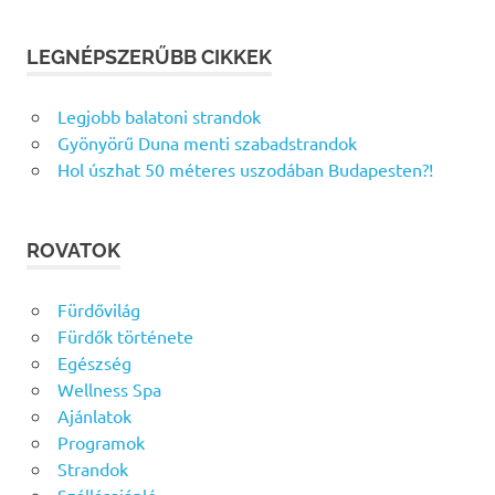
LEGNÉPSZERŰBB CIKKEK
Legjobb balatoni strandok
Gyönyörű Duna menti szabadstrandok
Hol úszhat 50 méteres uszodában Budapesten?!
ROVATOK
Fürdővilág
Fürdők története
Egészség
Wellness Spa
Ajánlatok
Programok
Strandok