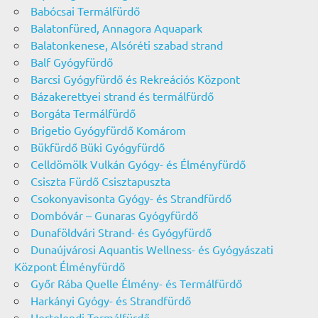
Babócsai Termálfürdő
Balatonfüred, Annagora Aquapark
Balatonkenese, Alsóréti szabad strand
Balf Gyógyfürdő
Barcsi Gyógyfürdő és Rekreációs Központ
Bázakerettyei strand és termálfürdő
Borgáta Termálfürdő
Brigetio Gyógyfürdő Komárom
Bükfürdő Büki Gyógyfürdő
Celldömölk Vulkán Gyógy- és Élményfürdő
Csiszta Fürdő Csisztapuszta
Csokonyavisonta Gyógy- és Strandfürdő
Dombóvár – Gunaras Gyógyfürdő
Dunaföldvári Strand- és Gyógyfürdő
Dunaújvárosi Aquantis Wellness- és Gyógyászati
Központ Élményfürdő
Győr Rába Quelle Élmény- és Termálfürdő
Harkányi Gyógy- és Strandfürdő
Hertelendi Termálfürdő