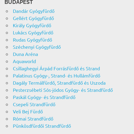
BUDAPEST
Dandár Gyógyfürdő
Gellért Gyógyfürdő
Király Gyógyfürdő
Lukács Gyógyfürdő
Rudas Gyógyfürdő
Széchenyi Gyógyfürdő
Duna Aréna
Aquaworld
Csillaghegyi Árpád Forrásfürdő és Strand
Palatinus Gyógy-, Strand- és Hullámfürdő
Dagály Termálfürdő, Strandfürdő és Uszoda
Pesterzsébeti Sós-jódos Gyógy- és Strandfürdő
Paskál Gyógy- és Strandfürdő
Csepeli Strandfürdő
Veli Bej Fürdő
Római Strandfürdő
Pünkösdfürdői Strandfürdő