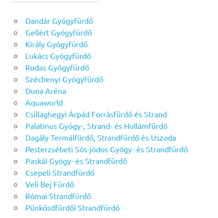
Dandár Gyógyfürdő
Gellért Gyógyfürdő
Király Gyógyfürdő
Lukács Gyógyfürdő
Rudas Gyógyfürdő
Széchenyi Gyógyfürdő
Duna Aréna
Aquaworld
Csillaghegyi Árpád Forrásfürdő és Strand
Palatinus Gyógy-, Strand- és Hullámfürdő
Dagály Termálfürdő, Strandfürdő és Uszoda
Pesterzsébeti Sós-jódos Gyógy- és Strandfürdő
Paskál Gyógy- és Strandfürdő
Csepeli Strandfürdő
Veli Bej Fürdő
Római Strandfürdő
Pünkösdfürdői Strandfürdő