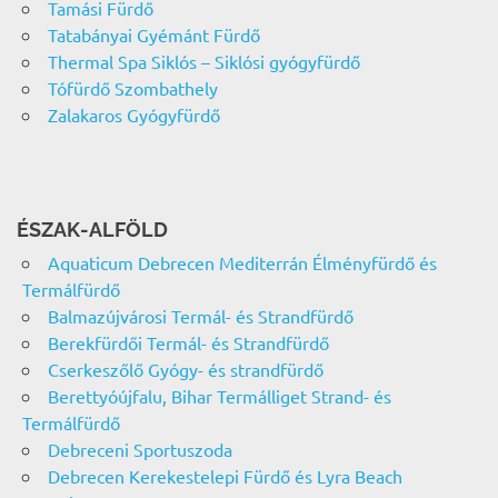
Tamási Fürdő
Tatabányai Gyémánt Fürdő
Thermal Spa Siklós – Siklósi gyógyfürdő
Tófürdő Szombathely
Zalakaros Gyógyfürdő
ÉSZAK-ALFÖLD
Aquaticum Debrecen Mediterrán Élményfürdő és
Termálfürdő
Balmazújvárosi Termál- és Strandfürdő
Berekfürdői Termál- és Strandfürdő
Cserkeszőlő Gyógy- és strandfürdő
Berettyóújfalu, Bihar Termálliget Strand- és
Termálfürdő
Debreceni Sportuszoda
Debrecen Kerekestelepi Fürdő és Lyra Beach