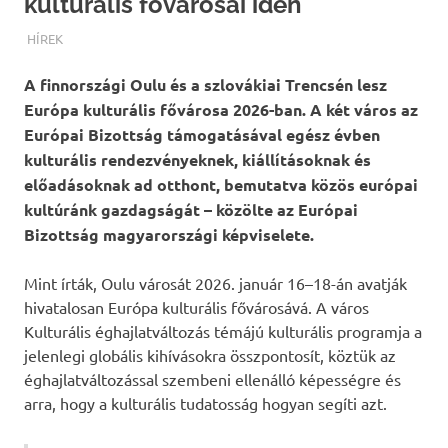
kulturális fővárosai idén
TERMALFURDOK.COM
HÍREK
A finnországi Oulu és a szlovákiai Trencsén lesz
Európa kulturális fővárosa 2026-ban. A két város az
Európai Bizottság támogatásával egész évben
kulturális rendezvényeknek, kiállításoknak és
előadásoknak ad otthont, bemutatva közös európai
kultúránk gazdagságát – közölte az Európai
Bizottság magyarországi képviselete.
Mint írták, Oulu városát 2026. január 16–18-án avatják
hivatalosan Európa kulturális fővárosává. A város
Kulturális éghajlatváltozás témájú kulturális programja a
jelenlegi globális kihívásokra összpontosít, köztük az
éghajlatváltozással szembeni ellenálló képességre és
arra, hogy a kulturális tudatosság hogyan segíti azt.