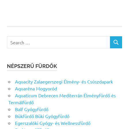
Search
SEARCH
for:
NÉPSZERŰ FÜRDŐK
Aquacity Zalaegerszegi Élmény- és Csúszdapark
Aquaréna Mogyoród
Aquaticum Debrecen Mediterrán Élményfürdő és
Termálfürdő
Balf Gyógyfürdő
Bükfürdő Büki Gyógyfürdő
Egerszalóki Gyógy- és Wellnessfürdő