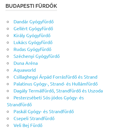
BUDAPESTI FÜRDŐK
Dandár Gyógyfürdő
Gellért Gyógyfürdő
Király Gyógyfürdő
Lukács Gyógyfürdő
Rudas Gyógyfürdő
Széchenyi Gyógyfürdő
Duna Aréna
Aquaworld
Csillaghegyi Árpád Forrásfürdő és Strand
Palatinus Gyógy-, Strand- és Hullámfürdő
Dagály Termálfürdő, Strandfürdő és Uszoda
Pesterzsébeti Sós-jódos Gyógy- és
Strandfürdő
Paskál Gyógy- és Strandfürdő
Csepeli Strandfürdő
Veli Bej Fürdő