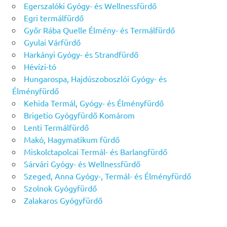
Egerszalóki Gyógy- és Wellnessfürdő
Egri termálfürdő
Győr Rába Quelle Élmény- és Termálfürdő
Gyulai Várfürdő
Harkányi Gyógy- és Strandfürdő
Hévízi-tó
Hungarospa, Hajdúszoboszlói Gyógy- és
Élményfürdő
Kehida Termál, Gyógy- és Élményfürdő
Brigetio Gyógyfürdő Komárom
Lenti Termálfürdő
Makó, Hagymatikum fürdő
Miskolctapolcai Termál- és Barlangfürdő
Sárvári Gyógy- és Wellnessfürdő
Szeged, Anna Gyógy-, Termál- és Élményfürdő
Szolnok Gyógyfürdő
Zalakaros Gyógyfürdő