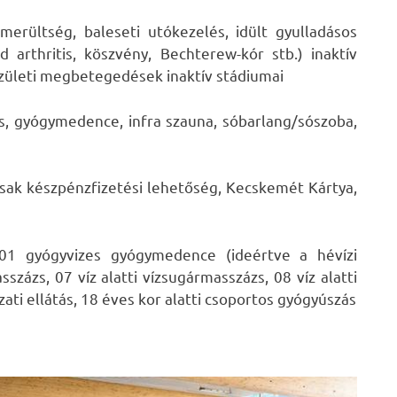
kimerültség, baleseti utókezelés, idült gyulladásos
arthritis, köszvény, Bechterew-kór stb.) inaktív
 ízületi megbetegedések inaktív stádiumai
s, gyógymedence, infra szauna, sóbarlang/sószoba,
 Csak készpénzfizetési lehetőség, Kecskemét Kártya,
01 gyógyvizes gyógymedence (ideértve a hévízi
százs, 07 víz alatti vízsugármasszázs, 08 víz alatti
ti ellátás, 18 éves kor alatti csoportos gyógyúszás