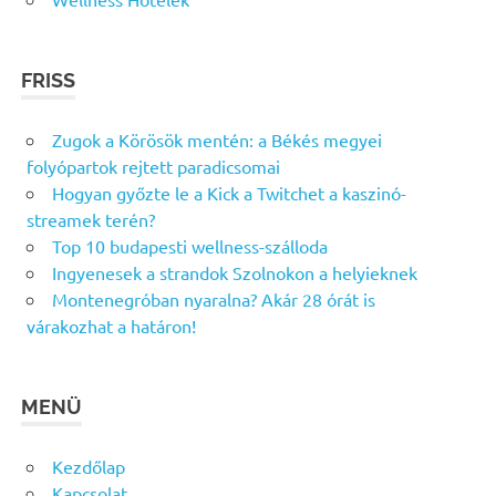
FRISS
Zugok a Körösök mentén: a Békés megyei
folyópartok rejtett paradicsomai
Hogyan győzte le a Kick a Twitchet a kaszinó-
streamek terén?
Top 10 budapesti wellness-szálloda
Ingyenesek a strandok Szolnokon a helyieknek
Montenegróban nyaralna? Akár 28 órát is
várakozhat a határon!
MENÜ
Kezdőlap
Kapcsolat