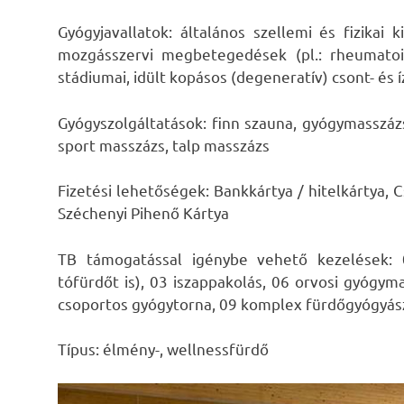
Gyógyjavallatok: általános szellemi és fizikai 
mozgásszervi megbetegedések (pl.: rheumatoid 
stádiumai, idült kopásos (degeneratív) csont- és
Gyógyszolgáltatások: finn szauna, gyógymasszáz
sport masszázs, talp masszázs
Fizetési lehetőségek: Bankkártya / hitelkártya,
Széchenyi Pihenő Kártya
TB támogatással igénybe vehető kezelések: 
tófürdőt is), 03 iszappakolás, 06 orvosi gyógymas
csoportos gyógytorna, 09 komplex fürdőgyógyásza
Típus: élmény-, wellnessfürdő