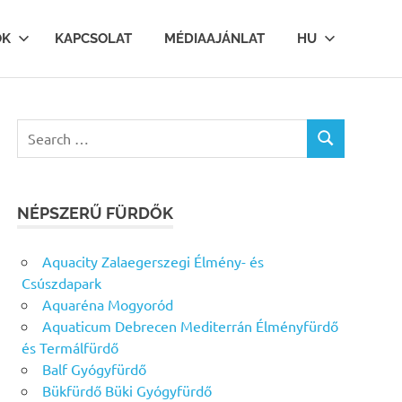
OK
KAPCSOLAT
MÉDIAAJÁNLAT
HU
Search
SEARCH
for:
NÉPSZERŰ FÜRDŐK
Aquacity Zalaegerszegi Élmény- és
Csúszdapark
Aquaréna Mogyoród
Aquaticum Debrecen Mediterrán Élményfürdő
és Termálfürdő
Balf Gyógyfürdő
Bükfürdő Büki Gyógyfürdő