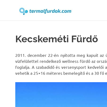
Terma
Skip
to
content
Kecskeméti Fürdő
2011. december 22-én nyitotta meg kapuit az 
vízfelülettel rendelkező wellness fürdő az ors
foglalja. A szabadidő és versenysport kedvelői
vehetik a 25×16 méteres bemelegítő és a 30 fő 