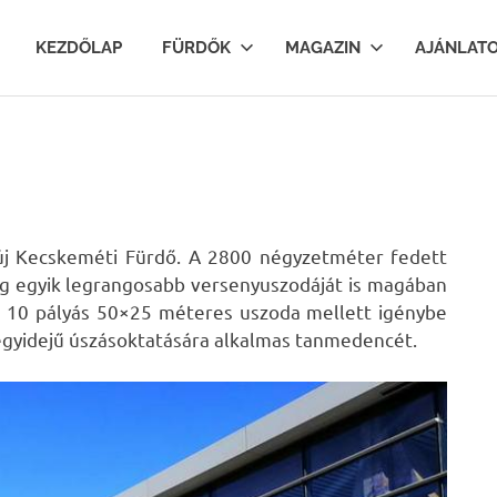
lfurdok.com
KEZDŐLAP
FÜRDŐK
MAGAZIN
AJÁNLAT
új Kecskeméti Fürdő. A 2800 négyzetméter fedett
zág egyik legrangosabb versenyuszodáját is magában
 a 10 pályás 50×25 méteres uszoda mellett igénybe
egyidejű úszásoktatására alkalmas tanmedencét.