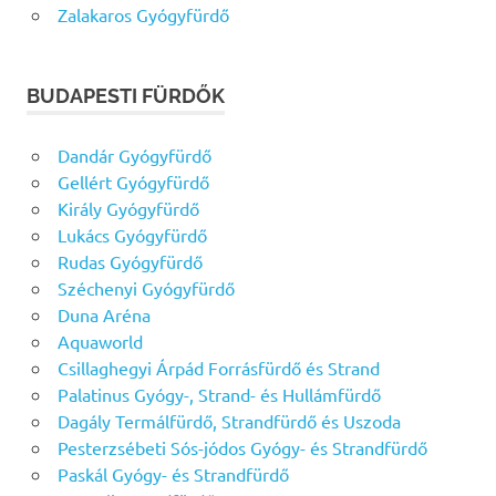
Zalakaros Gyógyfürdő
BUDAPESTI FÜRDŐK
Dandár Gyógyfürdő
Gellért Gyógyfürdő
Király Gyógyfürdő
Lukács Gyógyfürdő
Rudas Gyógyfürdő
Széchenyi Gyógyfürdő
Duna Aréna
Aquaworld
Csillaghegyi Árpád Forrásfürdő és Strand
Palatinus Gyógy-, Strand- és Hullámfürdő
Dagály Termálfürdő, Strandfürdő és Uszoda
Pesterzsébeti Sós-jódos Gyógy- és Strandfürdő
Paskál Gyógy- és Strandfürdő