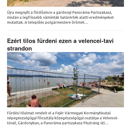
Újra megnyílt a fürdőzésre a gárdonyi Panoráma Partszakasz,
miután a legfrissebb vízminták határérték alatti eredményeket
mutattak. A település polgármestere örömét…
Ezért tilos fürdeni ezen a velencei-tavi
strandon
Fürdési tilalmat rendelt el a Fejér Vármegyei Kormányhivatal
népegészségügyi főosztály közegészségügyi osztálya a Velencei-
tónál, Gárdonyban, a Panoráma partszakasz Pisztráng úti…