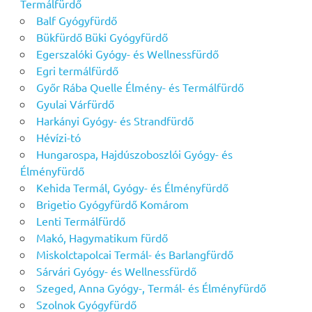
Termálfürdő
Balf Gyógyfürdő
Bükfürdő Büki Gyógyfürdő
Egerszalóki Gyógy- és Wellnessfürdő
Egri termálfürdő
Győr Rába Quelle Élmény- és Termálfürdő
Gyulai Várfürdő
Harkányi Gyógy- és Strandfürdő
Hévízi-tó
Hungarospa, Hajdúszoboszlói Gyógy- és
Élményfürdő
Kehida Termál, Gyógy- és Élményfürdő
Brigetio Gyógyfürdő Komárom
Lenti Termálfürdő
Makó, Hagymatikum fürdő
Miskolctapolcai Termál- és Barlangfürdő
Sárvári Gyógy- és Wellnessfürdő
Szeged, Anna Gyógy-, Termál- és Élményfürdő
Szolnok Gyógyfürdő