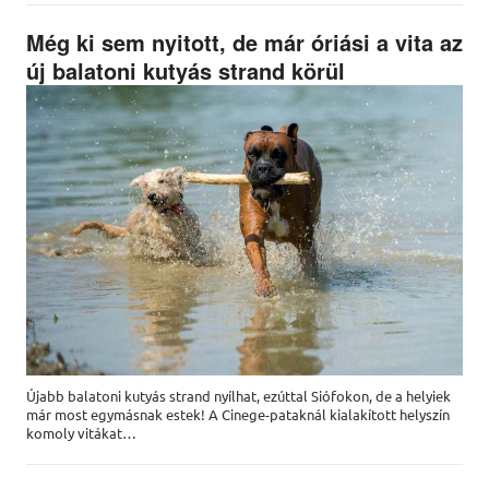
Még ki sem nyitott, de már óriási a vita az
új balatoni kutyás strand körül
Újabb balatoni kutyás strand nyílhat, ezúttal Siófokon, de a helyiek
már most egymásnak estek! A Cinege-pataknál kialakított helyszín
komoly vitákat…