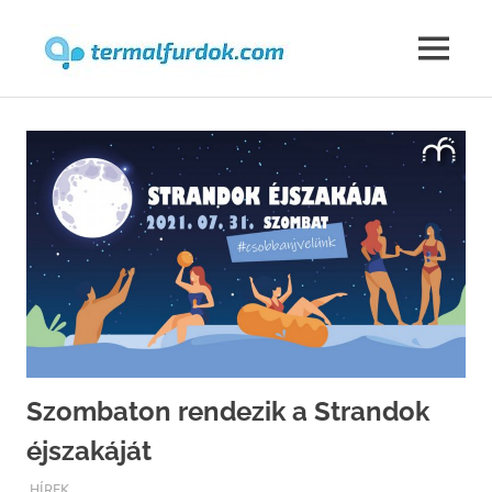
Termalfur
MENU
Skip
to
content
Szombaton rendezik a Strandok
éjszakáját
TERMALFURDOK.COM
HÍREK