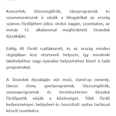
Koncertek, tűzzsonglőrök, táncprogramok és
szaunaszeánszok is várják a látogatókat az ország
számos fürdőjében július utolsó napján, szombaton, az
immár 12. alkalommal meghirdetett Strandok
éjszakáján.
Eddig 40 fürdő csatlakozott, és az ország minden
régiójában lesz résztvevő helyszín, így mindenki
lakóhelyéhez vagy nyaralási helyszínéhez közel is talál
programokat.
A Strandok éjszakáján vízi mozi, stand-up comedy,
táncos show, sportprogramok, tűzzsonglőrök,
szaunaprogramok és természetesen éjszakai
fürdőpartik várják a közönséget. Több fürdő
kedvezményes belépővel és hosszított nyitva tartással
készül szombatra.