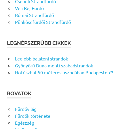
Csepeli Strandfürdő
Veli Bej Fürdő
Római Strandfürdő
Pünkösdfürdői Strandfürdő
LEGNÉPSZERŰBB CIKKEK
Legjobb balatoni strandok
Gyönyörű Duna menti szabadstrandok
Hol úszhat 50 méteres uszodában Budapesten?!
ROVATOK
Fürdővilág
Fürdők története
Egészség