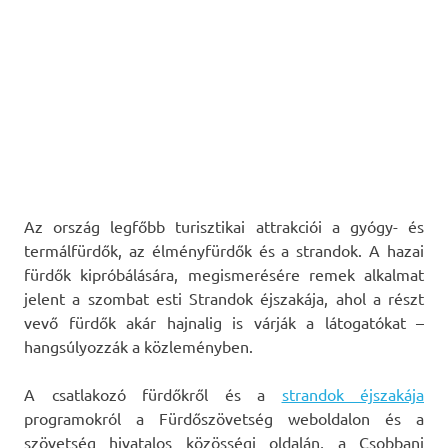
Az ország legfőbb turisztikai attrakciói a gyógy- és
termálfürdők, az élményfürdők és a strandok. A hazai
fürdők kipróbálására, megismerésére remek alkalmat
jelent a szombat esti Strandok éjszakája, ahol a részt
vevő fürdők akár hajnalig is várják a látogatókat –
hangsúlyozzák a közleményben.
A csatlakozó fürdőkről és a
strandok éjszakája
programokról a Fürdőszövetség weboldalon és a
szövetség hivatalos közösségi oldalán, a Csobbanj