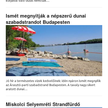
kutyával való úszás nemcsak…
Ismét megnyitják a népszerű dunai
szabadstrandot Budapesten
Jó hír a természetes vizek kedvelőinek: idén nyáron ismét megnyílik
az Árasztó-parti szabadstrand Budapesten. A tavaly nagy sikert
aratott dunai…
Miskolci Selyemréti Strandfürdő