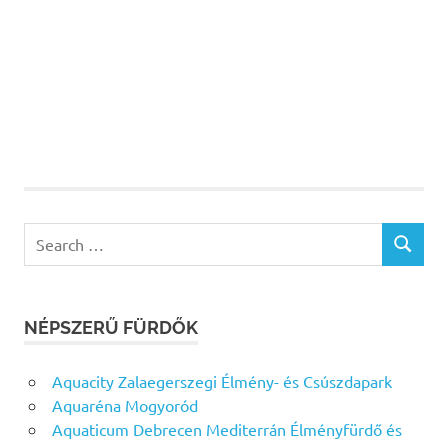
Search
SEARCH
for:
NÉPSZERŰ FÜRDŐK
Aquacity Zalaegerszegi Élmény- és Csúszdapark
Aquaréna Mogyoród
Aquaticum Debrecen Mediterrán Élményfürdő és