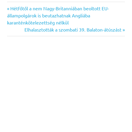
Previous
Bejegyzés
Hétfőtől a nem Nagy-Britanniában beoltott EU-
Post:
állampolgárok is beutazhatnak Angliába
navigáció
karanténkötelezettség nélkül
Next
Elhalasztották a szombati 39. Balaton-átúszást
Post: