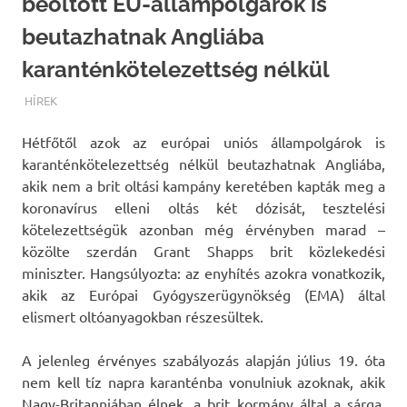
beoltott EU-állampolgárok is
beutazhatnak Angliába
karanténkötelezettség nélkül
TERMALFURDOK.COM
HÍREK
Hétfőtől azok az európai uniós állampolgárok is
karanténkötelezettség nélkül beutazhatnak Angliába,
akik nem a brit oltási kampány keretében kapták meg a
koronavírus elleni oltás két dózisát
, tesztelési
kötelezettségük azonban még érvényben marad –
közölte szerdán Grant Shapps brit közlekedési
miniszter. Hangsúlyozta: az enyhítés azokra vonatkozik,
akik az Európai Gyógyszerügynökség (EMA) által
elismert oltóanyagokban részesültek.
A jelenleg érvényes szabályozás alapján július 19. óta
nem kell tíz napra karanténba vonulniuk azoknak, akik
Nagy-Britanniában élnek, a brit kormány által a sárga,