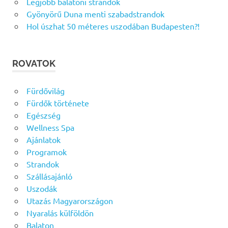
Legjobb balatoni strandok
Gyönyörű Duna menti szabadstrandok
Hol úszhat 50 méteres uszodában Budapesten?!
ROVATOK
Fürdővilág
Fürdők története
Egészség
Wellness Spa
Ajánlatok
Programok
Strandok
Szállásajánló
Uszodák
Utazás Magyarországon
Nyaralás külföldön
Balaton