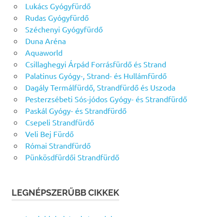
Lukács Gyógyfürdő
Rudas Gyógyfürdő
Széchenyi Gyógyfürdő
Duna Aréna
Aquaworld
Csillaghegyi Árpád Forrásfürdő és Strand
Palatinus Gyógy-, Strand- és Hullámfürdő
Dagály Termálfürdő, Strandfürdő és Uszoda
Pesterzsébeti Sós-jódos Gyógy- és Strandfürdő
Paskál Gyógy- és Strandfürdő
Csepeli Strandfürdő
Veli Bej Fürdő
Római Strandfürdő
Pünkösdfürdői Strandfürdő
LEGNÉPSZERŰBB CIKKEK