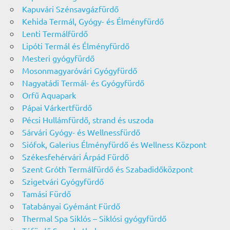
Kapuvári Szénsavgázfürdő
Kehida Termál, Gyógy- és Élményfürdő
Lenti Termálfürdő
Lipóti Termál és Élményfürdő
Mesteri gyógyfürdő
Mosonmagyaróvári Gyógyfürdő
Nagyatádi Termál- és Gyógyfürdő
Orfű Aquapark
Pápai Várkertfürdő
Pécsi Hullámfürdő, strand és uszoda
Sárvári Gyógy- és Wellnessfürdő
Siófok, Galerius Élményfürdő és Wellness Központ
Székesfehérvári Árpád Fürdő
Szent Gróth Termálfürdő és Szabadidőközpont
Szigetvári Gyógyfürdő
Tamási Fürdő
Tatabányai Gyémánt Fürdő
Thermal Spa Siklós – Siklósi gyógyfürdő