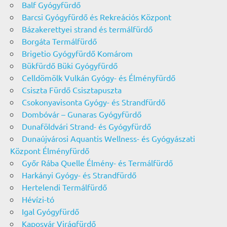
Balf Gyógyfürdő
Barcsi Gyógyfürdő és Rekreációs Központ
Bázakerettyei strand és termálfürdő
Borgáta Termálfürdő
Brigetio Gyógyfürdő Komárom
Bükfürdő Büki Gyógyfürdő
Celldömölk Vulkán Gyógy- és Élményfürdő
Csiszta Fürdő Csisztapuszta
Csokonyavisonta Gyógy- és Strandfürdő
Dombóvár – Gunaras Gyógyfürdő
Dunaföldvári Strand- és Gyógyfürdő
Dunaújvárosi Aquantis Wellness- és Gyógyászati
Központ Élményfürdő
Győr Rába Quelle Élmény- és Termálfürdő
Harkányi Gyógy- és Strandfürdő
Hertelendi Termálfürdő
Hévízi-tó
Igal Gyógyfürdő
Kaposvár Virágfürdő