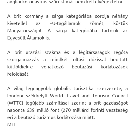
angliai koronavírus-szűrést már nem kell elvégeztetni.
A brit kormány a sárga kategóriába sorolja néhány
kivétellel az EU-tagállamok zömét, köztük
Magyarországot. A sárga kategóriába tartozik az
Egyesült Államok is.
A brit utazási szakma és a légitársaságok régóta
szorgalmazzák a mindkét oltási dózissal beoltott
külföldiekre vonatkozó beutazási korlátozások
feloldását.
A világ legnagyobb globális turisztikai szervezete, a
londoni székhelyű World Travel and Tourism Council
(WTTC) legújabb számításai szerint a brit gazdaságot
naponta 639 millió font (270 milliárd forint) veszteség
éri a beutazó turizmus korlátozása miatt.
MTI