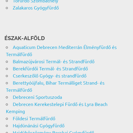
Tófürdő Szombathely
Zalakaros Gyógyfürdő
ÉSZAK-ALFÖLD
Aquaticum Debrecen Mediterrán Élményfürdő és
Termálfürdő
Balmazújvárosi Termál- és Strandfürdő
Berekfürdői Termál- és Strandfürdő
Cserkeszőlő Gyógy- és strandfürdő
Berettyóújfalu, Bihar Termálliget Strand- és
Termálfürdő
Debreceni Sportuszoda
Debrecen Kerekestelepi Fürdő és Lyra Beach
Kemping
Földesi Termálfürdő
Hajdúnánási Gyógyfürdő
Hajdúböszörmény Bocskai Gyógyfürdő