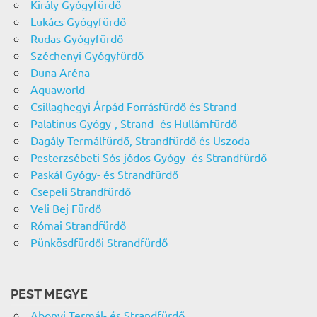
Király Gyógyfürdő
Lukács Gyógyfürdő
Rudas Gyógyfürdő
Széchenyi Gyógyfürdő
Duna Aréna
Aquaworld
Csillaghegyi Árpád Forrásfürdő és Strand
Palatinus Gyógy-, Strand- és Hullámfürdő
Dagály Termálfürdő, Strandfürdő és Uszoda
Pesterzsébeti Sós-jódos Gyógy- és Strandfürdő
Paskál Gyógy- és Strandfürdő
Csepeli Strandfürdő
Veli Bej Fürdő
Római Strandfürdő
Pünkösdfürdői Strandfürdő
PEST MEGYE
Abonyi Termál- és Strandfürdő