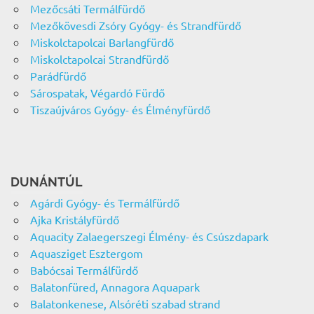
Mezőcsáti Termálfürdő
Mezőkövesdi Zsóry Gyógy- és Strandfürdő
Miskolctapolcai Barlangfürdő
Miskolctapolcai Strandfürdő
Parádfürdő
Sárospatak, Végardó Fürdő
Tiszaújváros Gyógy- és Élményfürdő
DUNÁNTÚL
Agárdi Gyógy- és Termálfürdő
Ajka Kristályfürdő
Aquacity Zalaegerszegi Élmény- és Csúszdapark
Aquasziget Esztergom
Babócsai Termálfürdő
Balatonfüred, Annagora Aquapark
Balatonkenese, Alsóréti szabad strand