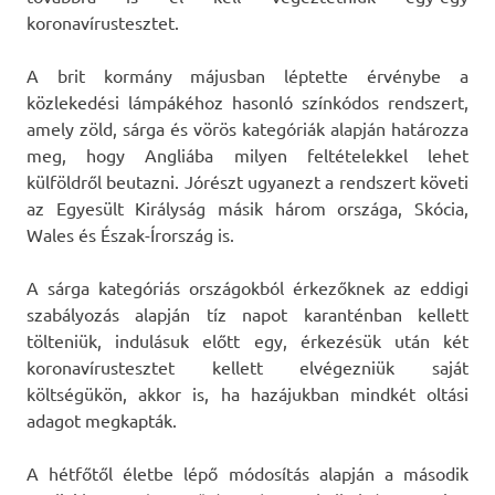
koronavírustesztet.
A brit kormány májusban léptette érvénybe a
közlekedési lámpákéhoz hasonló színkódos rendszert,
amely zöld, sárga és vörös kategóriák alapján határozza
meg, hogy Angliába milyen feltételekkel lehet
külföldről beutazni. Jórészt ugyanezt a rendszert követi
az Egyesült Királyság másik három országa, Skócia,
Wales és Észak-Írország is.
A sárga kategóriás országokból érkezőknek az eddigi
szabályozás alapján tíz napot karanténban kellett
tölteniük, indulásuk előtt egy, érkezésük után két
koronavírustesztet kellett elvégezniük saját
költségükön, akkor is, ha hazájukban mindkét oltási
adagot megkapták.
A hétfőtől életbe lépő módosítás alapján a második