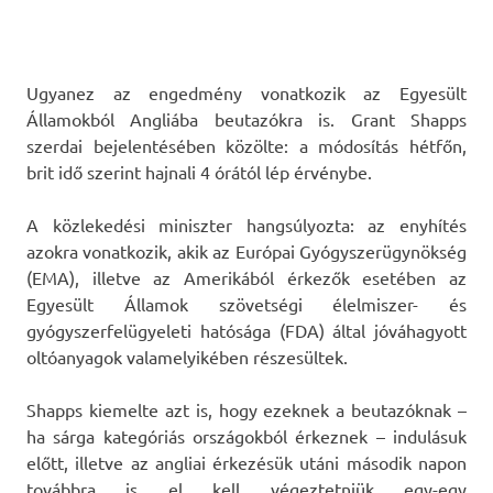
Ugyanez az engedmény vonatkozik az Egyesült
Államokból Angliába beutazókra is. Grant Shapps
szerdai bejelentésében közölte: a módosítás hétfőn,
brit idő szerint hajnali 4 órától lép érvénybe.
A közlekedési miniszter hangsúlyozta: az enyhítés
azokra vonatkozik, akik az Európai Gyógyszerügynökség
(EMA), illetve az Amerikából érkezők esetében az
Egyesült Államok szövetségi élelmiszer- és
gyógyszerfelügyeleti hatósága (FDA) által jóváhagyott
oltóanyagok valamelyikében részesültek.
Shapps kiemelte azt is, hogy ezeknek a beutazóknak –
ha sárga kategóriás országokból érkeznek – indulásuk
előtt, illetve az angliai érkezésük utáni második napon
továbbra is el kell végeztetniük egy-egy