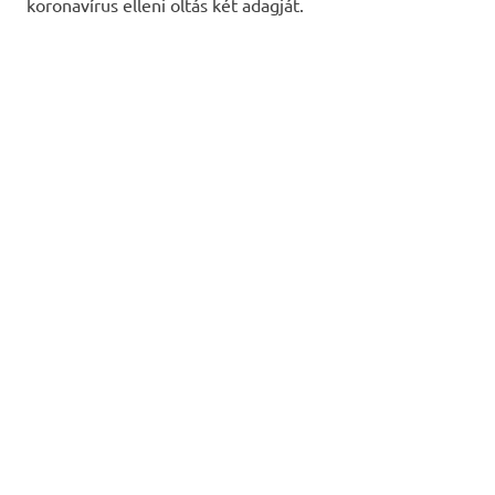
koronavírus elleni oltás két adagját.