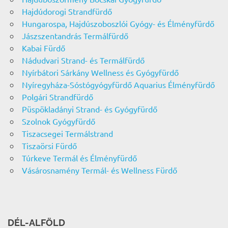
Hajdúdorogi Strandfürdő
Hungarospa, Hajdúszoboszlói Gyógy- és Élményfürdő
Jászszentandrás Termálfürdő
Kabai Fürdő
Nádudvari Strand- és Termálfürdő
Nyírbátori Sárkány Wellness és Gyógyfürdő
Nyíregyháza-Sóstógyógyfürdő Aquarius Élményfürdő
Polgári Strandfürdő
Püspökladányi Strand- és Gyógyfürdő
Szolnok Gyógyfürdő
Tiszacsegei Termálstrand
Tiszaörsi Fürdő
Túrkeve Termál és Élményfürdő
Vásárosnamény Termál- és Wellness Fürdő
DÉL-ALFÖLD