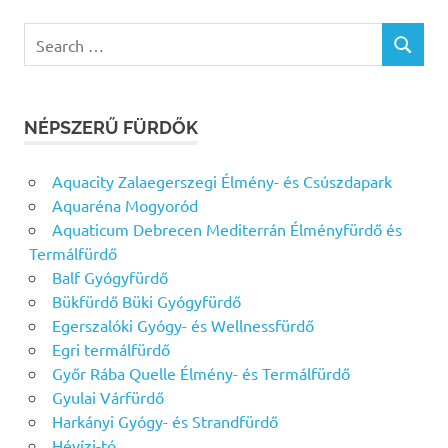
Search
SEARCH
for:
NÉPSZERŰ FÜRDŐK
Aquacity Zalaegerszegi Élmény- és Csúszdapark
Aquaréna Mogyoród
Aquaticum Debrecen Mediterrán Élményfürdő és
Termálfürdő
Balf Gyógyfürdő
Bükfürdő Büki Gyógyfürdő
Egerszalóki Gyógy- és Wellnessfürdő
Egri termálfürdő
Győr Rába Quelle Élmény- és Termálfürdő
Gyulai Várfürdő
Harkányi Gyógy- és Strandfürdő
Hévízi-tó