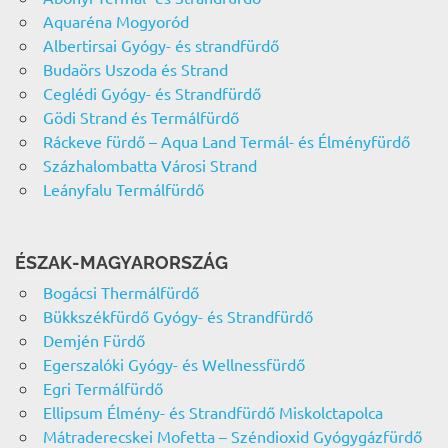
Aquaréna Mogyoród
Albertirsai Gyógy- és strandfürdő
Budaörs Uszoda és Strand
Ceglédi Gyógy- és Strandfürdő
Gödi Strand és Termálfürdő
Ráckeve fürdő – Aqua Land Termál- és Élményfürdő
Százhalombatta Városi Strand
Leányfalu Termálfürdő
ÉSZAK-MAGYARORSZÁG
Bogácsi Thermálfürdő
Bükkszékfürdő Gyógy- és Strandfürdő
Demjén Fürdő
Egerszalóki Gyógy- és Wellnessfürdő
Egri Termálfürdő
Ellipsum Élmény- és Strandfürdő Miskolctapolca
Mátraderecskei Mofetta – Széndioxid Gyógygázfürdő