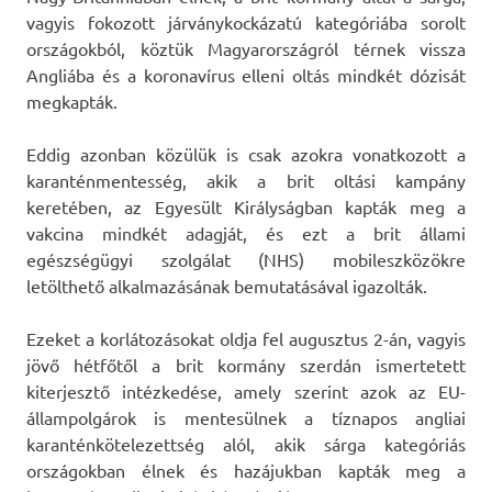
vagyis fokozott járványkockázatú kategóriába sorolt
országokból, köztük Magyarországról térnek vissza
Angliába és a koronavírus elleni oltás mindkét dózisát
megkapták.
Eddig azonban közülük is csak azokra vonatkozott a
karanténmentesség, akik a brit oltási kampány
keretében, az Egyesült Királyságban kapták meg a
vakcina mindkét adagját, és ezt a brit állami
egészségügyi szolgálat (NHS) mobileszközökre
letölthető alkalmazásának bemutatásával igazolták.
Ezeket a korlátozásokat oldja fel augusztus 2-án, vagyis
jövő hétfőtől a brit kormány szerdán ismertetett
kiterjesztő intézkedése, amely szerint azok az EU-
állampolgárok is mentesülnek a tíznapos angliai
karanténkötelezettség alól, akik sárga kategóriás
országokban élnek és hazájukban kapták meg a