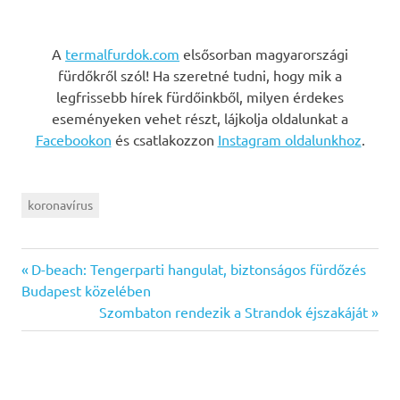
A
termalfurdok.com
elsősorban magyarországi
fürdőkről szól! Ha szeretné tudni, hogy mik a
legfrissebb hírek fürdőinkből, milyen érdekes
eseményeken vehet részt, lájkolja oldalunkat a
Facebookon
és csatlakozzon
Instagram oldalunkhoz
.
koronavírus
Previous
Bejegyzés
D-beach: Tengerparti hangulat, biztonságos fürdőzés
Post:
Budapest közelében
navigáció
Next
Szombaton rendezik a Strandok éjszakáját
Post: