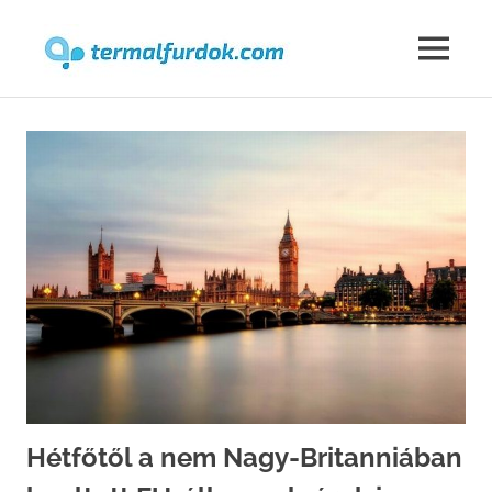
Termalfur
MENU
Skip
to
content
Hétfőtől a nem Nagy-Britanniában