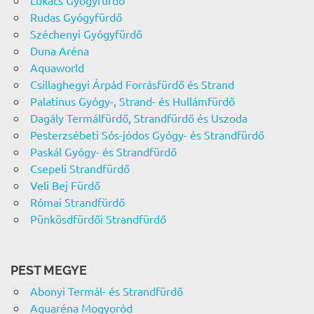
Lukács Gyógyfürdő
Rudas Gyógyfürdő
Széchenyi Gyógyfürdő
Duna Aréna
Aquaworld
Csillaghegyi Árpád Forrásfürdő és Strand
Palatinus Gyógy-, Strand- és Hullámfürdő
Dagály Termálfürdő, Strandfürdő és Uszoda
Pesterzsébeti Sós-jódos Gyógy- és Strandfürdő
Paskál Gyógy- és Strandfürdő
Csepeli Strandfürdő
Veli Bej Fürdő
Római Strandfürdő
Pünkösdfürdői Strandfürdő
PEST MEGYE
Abonyi Termál- és Strandfürdő
Aquaréna Mogyoród