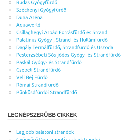
Rudas Gyógyfürdő
Széchenyi Gyógyfürdő
Duna Aréna
Aquaworld
Csillaghegyi Árpád Forrásfürdő és Strand
Palatinus Gyógy-, Strand- és Hullámfürdő
Dagály Termálfürdő, Strandfürdő és Uszoda
Pesterzsébeti Sós-jódos Gyógy- és Strandfürdő
Paskál Gyógy- és Strandfürdő
Csepeli Strandfürdő
Veli Bej Fürdő
Római Strandfürdő
Pünkösdfürdői Strandfürdő
LEGNÉPSZERŰBB CIKKEK
Legjobb balatoni strandok
Gyönyörű Duna menti szabadstrandok