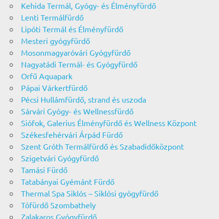
Kehida Termál, Gyógy- és Élményfürdő
Lenti Termálfürdő
Lipóti Termál és Élményfürdő
Mesteri gyógyfürdő
Mosonmagyaróvári Gyógyfürdő
Nagyatádi Termál- és Gyógyfürdő
Orfű Aquapark
Pápai Várkertfürdő
Pécsi Hullámfürdő, strand és uszoda
Sárvári Gyógy- és Wellnessfürdő
Siófok, Galerius Élményfürdő és Wellness Központ
Székesfehérvári Árpád Fürdő
Szent Gróth Termálfürdő és Szabadidőközpont
Szigetvári Gyógyfürdő
Tamási Fürdő
Tatabányai Gyémánt Fürdő
Thermal Spa Siklós – Siklósi gyógyfürdő
Tófürdő Szombathely
Zalakaros Gyógyfürdő