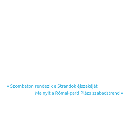
Previous
Bejegyzés
Szombaton rendezik a Strandok éjszakáját
Post:
Next
Ma nyit a Római-parti Plázs szabadstrand
navigáció
Post: