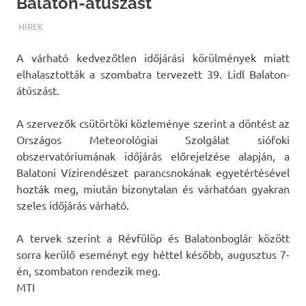
Balaton-átúszást
TERMALFURDOK.COM
HÍREK
A várható kedvezőtlen időjárási körülmények miatt
elhalasztották a szombatra tervezett 39. Lidl Balaton-
átúszást.
A szervezők csütörtöki közleménye szerint a döntést az
Országos Meteorológiai Szolgálat siófoki
obszervatóriumának időjárás előrejelzése alapján, a
Balatoni Vízirendészet parancsnokának egyetértésével
hozták meg, miután bizonytalan és várhatóan gyakran
szeles időjárás várható.
A tervek szerint a Révfülöp és Balatonboglár között
sorra kerülő eseményt egy héttel később, augusztus 7-
én, szombaton rendezik meg.
MTI