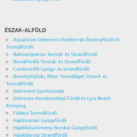
ÉSZAK-ALFÖLD
Aquaticum Debrecen Mediterrán Élményfürdő és
Termálfürdő
Balmazújvárosi Termál- és Strandfürdő
Berekfürdői Termál- és Strandfürdő
Cserkeszőlő Gyógy- és strandfürdő
Berettyóújfalu, Bihar Termálliget Strand- és
Termálfürdő
Debreceni Sportuszoda
Debrecen Kerekestelepi Fürdő és Lyra Beach
Kemping
Földesi Termálfürdő
Hajdúnánási Gyógyfürdő
Hajdúböszörmény Bocskai Gyógyfürdő
Hajdúdorogi Strandfürdő