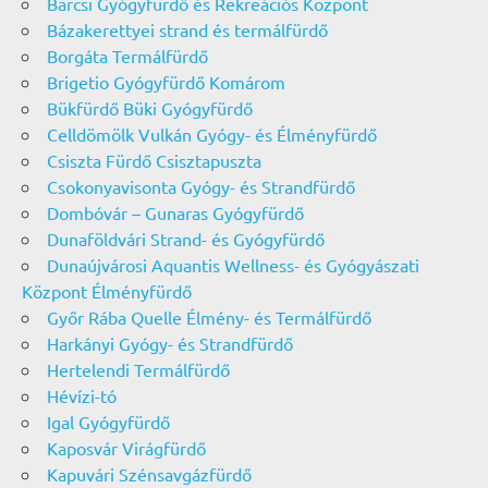
Barcsi Gyógyfürdő és Rekreációs Központ
Bázakerettyei strand és termálfürdő
Borgáta Termálfürdő
Brigetio Gyógyfürdő Komárom
Bükfürdő Büki Gyógyfürdő
Celldömölk Vulkán Gyógy- és Élményfürdő
Csiszta Fürdő Csisztapuszta
Csokonyavisonta Gyógy- és Strandfürdő
Dombóvár – Gunaras Gyógyfürdő
Dunaföldvári Strand- és Gyógyfürdő
Dunaújvárosi Aquantis Wellness- és Gyógyászati
Központ Élményfürdő
Győr Rába Quelle Élmény- és Termálfürdő
Harkányi Gyógy- és Strandfürdő
Hertelendi Termálfürdő
Hévízi-tó
Igal Gyógyfürdő
Kaposvár Virágfürdő
Kapuvári Szénsavgázfürdő