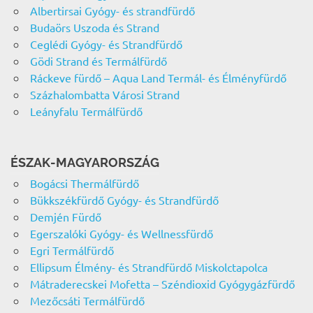
Albertirsai Gyógy- és strandfürdő
Budaörs Uszoda és Strand
Ceglédi Gyógy- és Strandfürdő
Gödi Strand és Termálfürdő
Ráckeve fürdő – Aqua Land Termál- és Élményfürdő
Százhalombatta Városi Strand
Leányfalu Termálfürdő
ÉSZAK-MAGYARORSZÁG
Bogácsi Thermálfürdő
Bükkszékfürdő Gyógy- és Strandfürdő
Demjén Fürdő
Egerszalóki Gyógy- és Wellnessfürdő
Egri Termálfürdő
Ellipsum Élmény- és Strandfürdő Miskolctapolca
Mátraderecskei Mofetta – Széndioxid Gyógygázfürdő
Mezőcsáti Termálfürdő