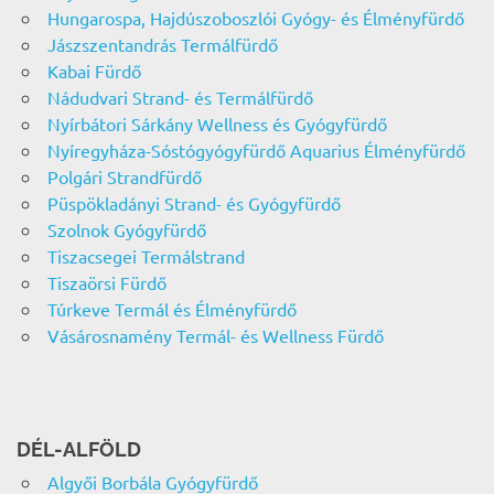
Hungarospa, Hajdúszoboszlói Gyógy- és Élményfürdő
Jászszentandrás Termálfürdő
Kabai Fürdő
Nádudvari Strand- és Termálfürdő
Nyírbátori Sárkány Wellness és Gyógyfürdő
Nyíregyháza-Sóstógyógyfürdő Aquarius Élményfürdő
Polgári Strandfürdő
Püspökladányi Strand- és Gyógyfürdő
Szolnok Gyógyfürdő
Tiszacsegei Termálstrand
Tiszaörsi Fürdő
Túrkeve Termál és Élményfürdő
Vásárosnamény Termál- és Wellness Fürdő
DÉL-ALFÖLD
Algyői Borbála Gyógyfürdő