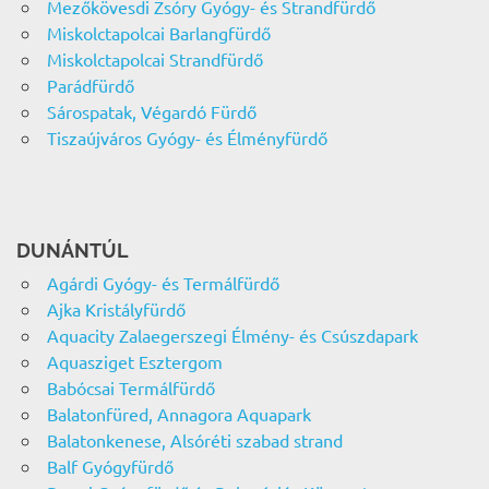
Mezőkövesdi Zsóry Gyógy- és Strandfürdő
Miskolctapolcai Barlangfürdő
Miskolctapolcai Strandfürdő
Parádfürdő
Sárospatak, Végardó Fürdő
Tiszaújváros Gyógy- és Élményfürdő
DUNÁNTÚL
Agárdi Gyógy- és Termálfürdő
Ajka Kristályfürdő
Aquacity Zalaegerszegi Élmény- és Csúszdapark
Aquasziget Esztergom
Babócsai Termálfürdő
Balatonfüred, Annagora Aquapark
Balatonkenese, Alsóréti szabad strand
Balf Gyógyfürdő