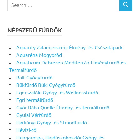
Search
SEARCH
for:
NÉPSZERŰ FÜRDŐK
Aquacity Zalaegerszegi Élmény- és Csúszdapark
Aquaréna Mogyoród
Aquaticum Debrecen Mediterrán Élményfürdő és
Termálfürdő
Balf Gyógyfürdő
Bükfürdő Büki Gyógyfürdő
Egerszalóki Gyógy- és Wellnessfürdő
Egri termálfürdő
Győr Rába Quelle Élmény- és Termálfürdő
Gyulai Várfürdő
Harkányi Gyógy- és Strandfürdő
Hévízi-tó
Hungarospa, Hajdúszoboszlói Gyógy- és