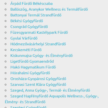
Árpád Fürdő Békéscsaba
Ballószög, Aranykor Wellness és Termálfürdő
Battonyai Termál Strandfürdő
Békési Gyógyfürdő
Csongrád Gyógyfürdő
Füzesgyarmati Kastélypark Fürdő
Gyulai Várfürdő
Hódmezővásárhelyi Strandfürdő
Kecskeméti Fürdő
Kiskunmajsa Gyógy- és Élményfürdő
Ligetfürdő Gyomaendrőd
Makó Hagymatikum Fürdő
Mórahalmi Gyógyfürdő
Orosháza-Gyopárosi Gyógyfürdő
Szarvasi Szent Klára Gyógyfürdő
Szeged, Anna Gyógy-, Termál- és Élményfürdő
Szeged Napfényfürdő Aquapolis Wellness-, Gyógy-,
Élmény- és Strandfürdő
Szentesi Gyógyfürdő