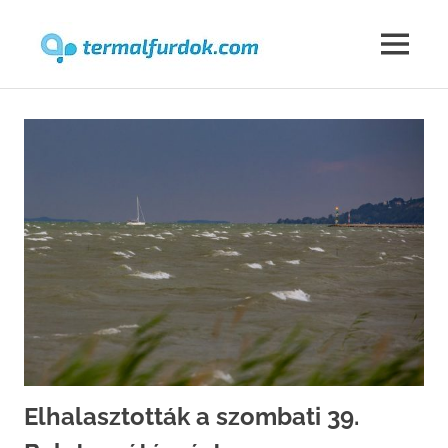
Termalfur
MENU
Skip
to
content
Elhalasztották a szombati 39.