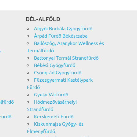
DÉL-ALFÖLD
Algyői Borbála Gyógyfürdő
Árpád Fürdő Békéscsaba
Ballószög, Aranykor Wellness és
s
Termálfürdő
Battonyai Termál Strandfürdő
Békési Gyógyfürdő
Csongrád Gyógyfürdő
Füzesgyarmati Kastélypark
Fürdő
Gyulai Várfürdő
álfürdő
Hódmezővásárhelyi
Strandfürdő
Fürdő
Kecskeméti Fürdő
Kiskunmajsa Gyógy- és
Élményfürdő