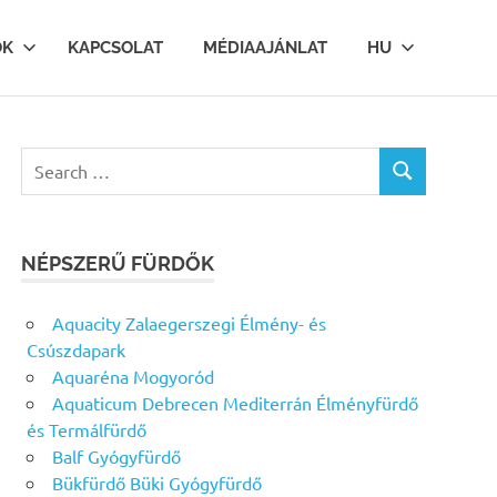
OK
KAPCSOLAT
MÉDIAAJÁNLAT
HU
Search
SEARCH
for:
NÉPSZERŰ FÜRDŐK
Aquacity Zalaegerszegi Élmény- és
Csúszdapark
Aquaréna Mogyoród
Aquaticum Debrecen Mediterrán Élményfürdő
és Termálfürdő
Balf Gyógyfürdő
Bükfürdő Büki Gyógyfürdő