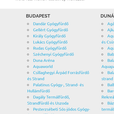
BUDAPEST
DUNÁ
Dandár Gyógyfürdő
Agá
Gellért Gyógyfürdő
Ajk
Király Gyógyfürdő
Aqu
Lukács Gyógyfürdő
és Csú
Rudas Gyógyfürdő
Aqu
Széchenyi Gyógyfürdő
Bab
Duna Aréna
Bal
Aquaworld
Aquap
Csillaghegyi Árpád Forrásfürdő
Bal
és Strand
strand
Palatinus Gyógy-, Strand- és
Bal
Hullámfürdő
Bar
Dagály Termálfürdő,
Rekreá
Strandfürdő és Uszoda
Báz
Pesterzsébeti Sós-jódos Gyógy-
termál