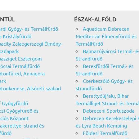
NTÚL
ÉSZAK-ALFÖLD
rdi Gyógy- és Termálfürdő
Aquaticum Debrecen
a Kristályfürdő
Mediterrán Élményfürdő és
acity Zalaegerszegi Élmény-
Termálfürdő
szdapark
Balmazújvárosi Termál- é
asziget Esztergom
Strandfürdő
ócsai Termálfürdő
Berekfürdői Termál- és
atonfüred, Annagora
Strandfürdő
ark
Cserkeszőlő Gyógy- és
atonkenese, Alsóréti szabad
strandfürdő
Berettyóújfalu, Bihar
f Gyógyfürdő
Termálliget Strand- és Term
csi Gyógyfürdő és
Debreceni Sportuszoda
ciós Központ
Debrecen Kerekestelepi 
akerettyei strand és
és Lyra Beach Kemping
fürdő
Földesi Termálfürdő