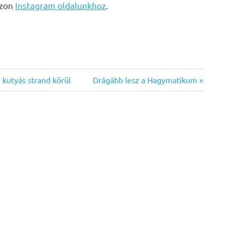
zzon
Instagram oldalunkhoz
.
Next
i kutyás strand körül
Drágább lesz a Hagymatikum
Post: