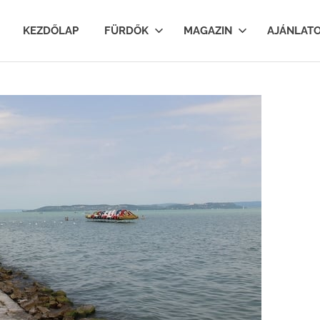
lfurdok.com
KEZDŐLAP
FÜRDŐK
MAGAZIN
AJÁNLAT