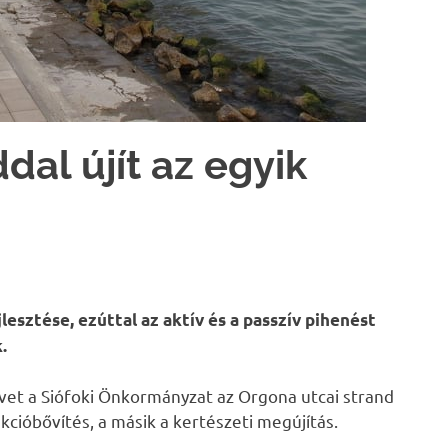
al újít az egyik
lesztése, ezúttal az aktív és a passzív pihenést
.
övet a Siófoki Önkormányzat az Orgona utcai strand
cióbővítés, a másik a kertészeti megújítás.