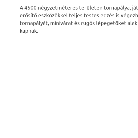
A 4500 négyzetméteres területen tornapálya, játs
erősítő eszközökkel teljes testes edzés is vég
tornapályát, minivárat és rugós lépegetőket alakí
kapnak.