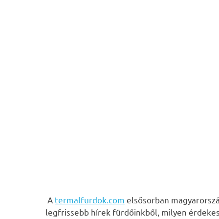
A
termalfurdok.com
elsősorban magyarország
legfrissebb hírek fürdőinkből, milyen érdeke