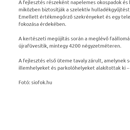
A fejlesztés részeként napelemes okospadok és 
miközben biztosítják a szelektív hulladékgyűjtés
Emellett értékmegőrző szekrényeket és egy tele
fokozása érdekében.
A kertészeti megújítás során a meglévő faállomá
újrafüvesítik, mintegy 4200 négyzetméteren.
A fejlesztés első üteme tavaly zárult, amelynek s
illemhelyeket és parkolóhelyeket alakítottak ki 
Fotó: siofok.hu