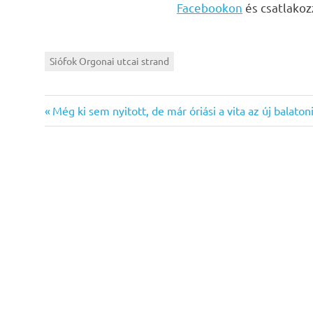
Facebookon
és csatlako
Siófok Orgonai utcai strand
Previous
Bejegyzés
Még ki sem nyitott, de már óriási a vita az új balaton
Post:
navigáció