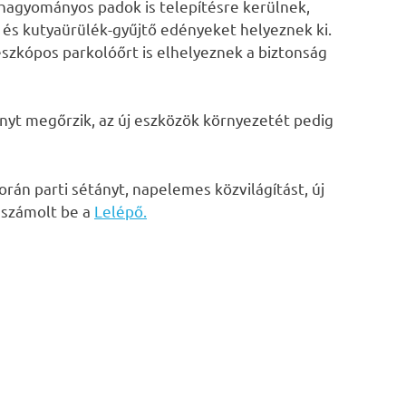
hagyományos padok is telepítésre kerülnek,
t és kutyaürülék-gyűjtő edényeket helyeznek ki.
szkópos parkolóőrt is elhelyeznek a biztonság
nyt megőrzik, az új eszközök környezetét pedig
orán parti sétányt, napelemes közvilágítást, új
– számolt be a
Lelépő.