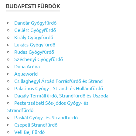
BUDAPESTI FÜRDŐK
Dandár Gyógyfürdő
Gellért Gyógyfürdő
Király Gyógyfürdő
Lukács Gyógyfürdő
Rudas Gyógyfürdő
Széchenyi Gyógyfürdő
Duna Aréna
Aquaworld
Csillaghegyi Árpád Forrásfürdő és Strand
Palatinus Gyógy-, Strand- és Hullámfürdő
Dagály Termálfürdő, Strandfürdő és Uszoda
Pesterzsébeti Sós-jódos Gyógy- és
Strandfürdő
Paskál Gyógy- és Strandfürdő
Csepeli Strandfürdő
Veli Bej Fürdő