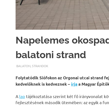
Napelemes okospadd
balatoni strand
TERMALFURDOK.COM
BALATON
,
STRANDOK
Folytatódik Siófokon az Orgonai utcai strand fej
kedvelőknek is kedveznek –
írja
a Magyar Építők
A
lap
tájékoztatása szerint két fő irányvonalat k
fejlesztésének második ütemében: az egyik a funk