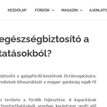
lfurdok.com
KEZDŐLAP
FÜRDŐK
MAGAZIN
AJÁNLAT
 egészségbiztosító a
tatásokból?
iztosító a gyógyfürdő-kezelések tb-támogatására.
rmálvizek kihasználását a magyar gazdaság egyik fő
si területe a fürdők fejlesztése. A kapacitások
ők fenntarthatóságát azonban korántsem segíti elő