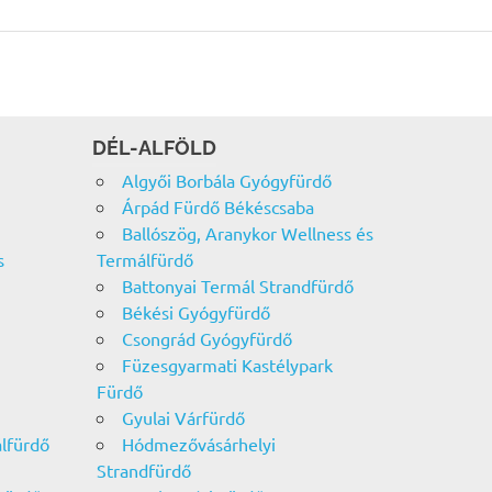
DÉL-ALFÖLD
Algyői Borbála Gyógyfürdő
Árpád Fürdő Békéscsaba
Ballószög, Aranykor Wellness és
s
Termálfürdő
Battonyai Termál Strandfürdő
Békési Gyógyfürdő
Csongrád Gyógyfürdő
Füzesgyarmati Kastélypark
Fürdő
Gyulai Várfürdő
álfürdő
Hódmezővásárhelyi
Strandfürdő