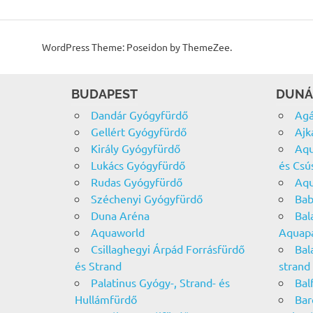
WordPress Theme: Poseidon by ThemeZee.
BUDAPEST
DUNÁ
Dandár Gyógyfürdő
Agá
Gellért Gyógyfürdő
Ajk
Király Gyógyfürdő
Aqu
Lukács Gyógyfürdő
és Csú
Rudas Gyógyfürdő
Aqu
Széchenyi Gyógyfürdő
Bab
Duna Aréna
Bal
Aquaworld
Aquap
Csillaghegyi Árpád Forrásfürdő
Bal
és Strand
strand
Palatinus Gyógy-, Strand- és
Bal
Hullámfürdő
Bar