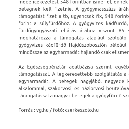
medencekezelést 548 forintban ismer el, ennek 50
betegnek kell fizetnie. A gyógymasszázs áráh
támogatást fizet a tb, ugyancsak fix, 948 forint
forint a súlyfürdőhöz. A gyógyvizes kádfürdő
fürdőgyógyászati ellátás árához viszont 85 
meghatározza a támogatás alapjául szolgáló
gyógyvizes kádfürdő Hajdúszoboszlón például 1
mindössze az egyharmadát hajlandó csak elismerni
Az Egészségpénztár adatbázisa szerint egyébk
támogatással. A legkeresettebb szolgáltatás a
egyharmadát. A betegek nagyjából negyede k
alkalommal, szakorvosi, és háziorvosi beutalóva
támogatással a magyar betegek a gyógyfürdő-szo
Forrás : vg.hu / fotó: cserkeszolo.hu