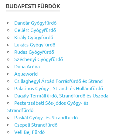
BUDAPESTI FÜRDŐK
Dandár Gyógyfürdő
Gellért Gyógyfürdő
Király Gyógyfürdő
Lukács Gyógyfürdő
Rudas Gyógyfürdő
Széchenyi Gyógyfürdő
Duna Aréna
Aquaworld
Csillaghegyi Árpád Forrásfürdő és Strand
Palatinus Gyógy-, Strand- és Hullámfürdő
Dagály Termálfürdő, Strandfürdő és Uszoda
Pesterzsébeti Sós-jódos Gyógy- és
Strandfürdő
Paskál Gyógy- és Strandfürdő
Csepeli Strandfürdő
Veli Bej Fürdő