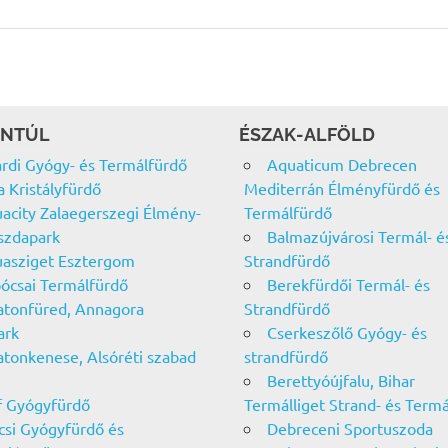
NTÚL
ÉSZAK-ALFÖLD
rdi Gyógy- és Termálfürdő
Aquaticum Debrecen
a Kristályfürdő
Mediterrán Élményfürdő és
acity Zalaegerszegi Élmény-
Termálfürdő
szdapark
Balmazújvárosi Termál- é
asziget Esztergom
Strandfürdő
ócsai Termálfürdő
Berekfürdői Termál- és
atonfüred, Annagora
Strandfürdő
ark
Cserkeszőlő Gyógy- és
atonkenese, Alsóréti szabad
strandfürdő
Berettyóújfalu, Bihar
f Gyógyfürdő
Termálliget Strand- és Term
csi Gyógyfürdő és
Debreceni Sportuszoda