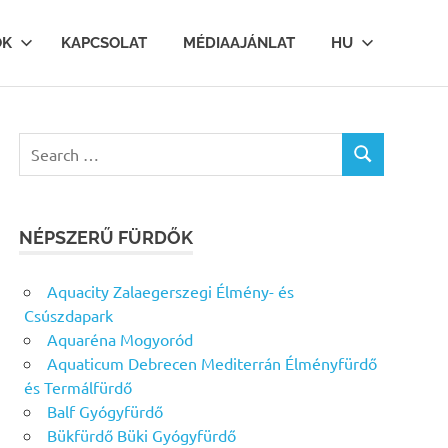
OK
KAPCSOLAT
MÉDIAAJÁNLAT
HU
Search
SEARCH
for:
NÉPSZERŰ FÜRDŐK
Aquacity Zalaegerszegi Élmény- és
Csúszdapark
Aquaréna Mogyoród
Aquaticum Debrecen Mediterrán Élményfürdő
és Termálfürdő
Balf Gyógyfürdő
Bükfürdő Büki Gyógyfürdő