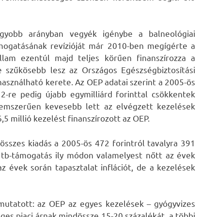
yobb arányban vegyék igénybe a balneológiai
támogatásának revízióját már 2010-ben megígérte a
lam ezentúl majd teljes körűen finanszírozza a
e szűkösebb lesz az Országos Egészségbiztosítási
asználható kerete. Az OEP adatai szerint a 2005-ös
12-re pedig újabb egymilliárd forinttal csökkentek
lemszerűen kevesebb lett az elvégzett kezelések
,5 millió kezelést finanszírozott az OEP.
 összes kiadás a 2005-ös 472 forintról tavalyra 391
tó tb-támogatás ily módon valamelyest nőtt az évek
az évek során tapasztalat inflációt, de a kezelések
mutatott: az OEP az egyes kezelések – gyógyvizes
es piaci árnak mindössze 15-20 százalékát, a többi