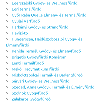
Egerszalóki Gyógy- és Wellnessfürdő
Egri termálfürdő
Győr Rába Quelle Élmény- és Termálfürdő
Gyulai Várfürdő
Harkányi Gyógy- és Strandfürdő
Hévízi-tó
Hungarospa, Hajdúszoboszlói Gyógy- és
Élményfürdő
Kehida Termál, Gyógy- és Élményfürdő
Brigetio Gyógyfürdő Komárom
Lenti Termálfürdő
Makó, Hagymatikum fürdő
Miskolctapolcai Termál- és Barlangfürdő
Sárvári Gyógy- és Wellnessfürdő
Szeged, Anna Gyógy-, Termál- és Élményfürdő
Szolnok Gyógyfürdő
Zalakaros Gyógyfürdő