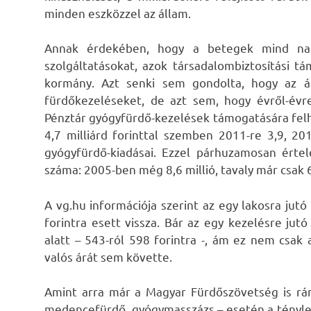
minden eszközzel az állam.
Annak érdekében, hogy a betegek mind nag
szolgáltatásokat, azok társadalombiztosítási 
kormány. Azt senki sem gondolta, hogy az ál
fürdőkezeléseket, de azt sem, hogy évről-évr
Pénztár gyógyfürdő-kezelések támogatására felh
4,7 milliárd forinttal szemben 2011-re 3,9, 20
gyógyfürdő-kiadásai. Ezzel párhuzamosan érte
száma: 2005-ben még 8,6 millió, tavaly már csak 6
A vg.hu információja szerint az egy lakosra jutó
forintra esett vissza. Bár az egy kezelésre ju
alatt – 543-ról 598 forintra -, ám ez nem csak 
valós árát sem követte.
Amint arra már a Magyar Fürdőszövetség is rá
medencefürdő, gyógymasszázs – esetén a tényleg