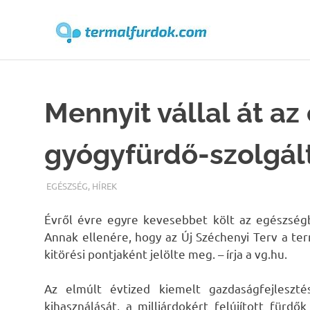
Terma
Skip
to
content
Mennyit vállal át az
gyógyfürdő-szolgál
TERMALFURDOK.COM
EGÉSZSÉG
,
HÍREK
Évről évre egyre kevesebbet költ az egészségb
Annak ellenére, hogy az Új Széchenyi Terv a te
kitörési pontjaként jelölte meg. – írja a vg.hu.
Az elmúlt évtized kiemelt gazdaságfejleszté
kihasználását, a milliárdokért felújított fürd