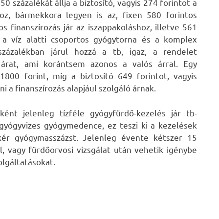
 százalékát állja a biztosító, vagyis 274 forintot a
oz, bármekkora legyen is az, fixen 580 forintos
os finanszírozás jár az iszappakoláshoz, illetve 561
, a víz alatti csoportos gyógytorna és a komplex
százalékban járul hozzá a tb, igaz, a rendelet
 árat, ami korántsem azonos a valós árral. Egy
800 forint, míg a biztosító 649 forintot, vagyis
 a finanszírozás alapjául szolgáló árnak.
ént jelenleg tízféle gyógyfürdő-kezelés jár tb-
 gyógyvizes gyógymedence, ez teszi ki a kezelések
ér gyógymasszázst. Jelenleg évente kétszer 15
l, vagy fürdőorvosi vizsgálat után vehetik igénybe
lgáltatásokat.