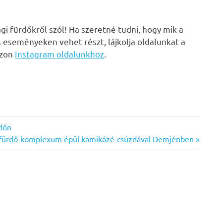
i fürdőkről szól! Ha szeretné tudni, hogy mik a
s eseményeken vehet részt, lájkolja oldalunkat a
zzon
Instagram oldalunkhoz
.
rdőn
fürdő-komplexum épül kamikázé-csúzdával Demjénben