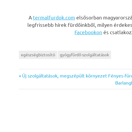
A
termalfurdok.com
elsősorban magyarország
legfrissebb hírek fürdőinkből, milyen érdeke
Facebookon
és csatlako
egészségbiztosító
gyógyfürdő-szolgáltatások
Previous
Bejegyzés
Új szolgáltatások, megszépült környezet Fényes-fü
Post:
Next
Barlang
navigáció
Post: