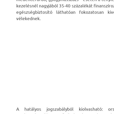
kezelésnél nagyjából 35-40 százalékát finanszíro
egészségbiztosító láthatóan fokozatosan kiv
vélekednek.
A hatályos jogszabályból kiolvasható: o