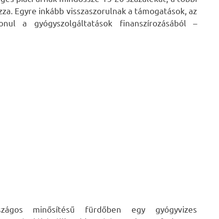
zza. Egyre inkább visszaszorulnak a támogatások, az
onul a gyógyszolgáltatások finanszírozásából –
rszágos minősítésű fürdőben egy gyógyvizes