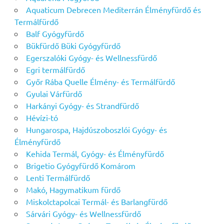
Aquaticum Debrecen Mediterrán Élményfürdő és
Termálfürdő
Balf Gyógyfürdő
Bükfürdő Büki Gyógyfürdő
Egerszalóki Gyógy- és Wellnessfürdő
Egri termálfürdő
Győr Rába Quelle Élmény- és Termálfürdő
Gyulai Várfürdő
Harkányi Gyógy- és Strandfürdő
Hévízi-tó
Hungarospa, Hajdúszoboszlói Gyógy- és
Élményfürdő
Kehida Termál, Gyógy- és Élményfürdő
Brigetio Gyógyfürdő Komárom
Lenti Termálfürdő
Makó, Hagymatikum fürdő
Miskolctapolcai Termál- és Barlangfürdő
Sárvári Gyógy- és Wellnessfürdő