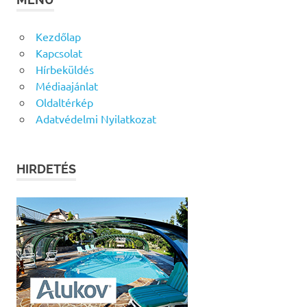
Kezdőlap
Kapcsolat
Hírbeküldés
Médiaajánlat
Oldaltérkép
Adatvédelmi Nyilatkozat
HIRDETÉS