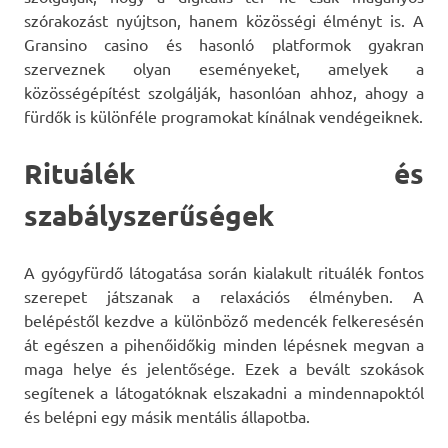
szórakozást nyújtson, hanem közösségi élményt is. A
Gransino casino és hasonló platformok gyakran
szerveznek olyan eseményeket, amelyek a
közösségépítést szolgálják, hasonlóan ahhoz, ahogy a
fürdők is különféle programokat kínálnak vendégeiknek.
Rituálék és
szabályszerűségek
A gyógyfürdő látogatása során kialakult rituálék fontos
szerepet játszanak a relaxációs élményben. A
belépéstől kezdve a különböző medencék felkeresésén
át egészen a pihenőidőkig minden lépésnek megvan a
maga helye és jelentősége. Ezek a bevált szokások
segítenek a látogatóknak elszakadni a mindennapoktól
és belépni egy másik mentális állapotba.