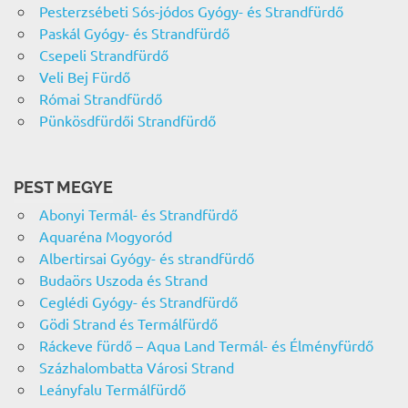
Pesterzsébeti Sós-jódos Gyógy- és Strandfürdő
Paskál Gyógy- és Strandfürdő
Csepeli Strandfürdő
Veli Bej Fürdő
Római Strandfürdő
Pünkösdfürdői Strandfürdő
PEST MEGYE
Abonyi Termál- és Strandfürdő
Aquaréna Mogyoród
Albertirsai Gyógy- és strandfürdő
Budaörs Uszoda és Strand
Ceglédi Gyógy- és Strandfürdő
Gödi Strand és Termálfürdő
Ráckeve fürdő – Aqua Land Termál- és Élményfürdő
Százhalombatta Városi Strand
Leányfalu Termálfürdő