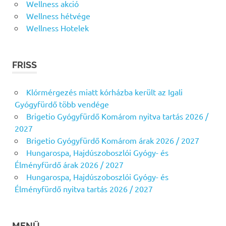
Wellness akció
Wellness hétvége
Wellness Hotelek
FRISS
Klórmérgezés miatt kórházba került az Igali
Gyógyfürdő több vendége
Brigetio Gyógyfürdő Komárom nyitva tartás 2026 /
2027
Brigetio Gyógyfürdő Komárom árak 2026 / 2027
Hungarospa, Hajdúszoboszlói Gyógy- és
Élményfürdő árak 2026 / 2027
Hungarospa, Hajdúszoboszlói Gyógy- és
Élményfürdő nyitva tartás 2026 / 2027
MENÜ