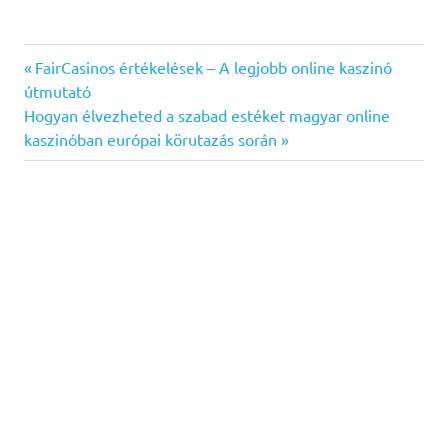
Previous
Bejegyzés
FairCasinos értékelések – A legjobb online kaszinó
Post:
útmutató
navigáció
Next
Hogyan élvezheted a szabad estéket magyar online
Post:
kaszinóban európai körutazás során