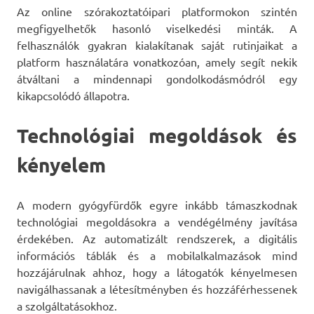
Az online szórakoztatóipari platformokon szintén
megfigyelhetők hasonló viselkedési minták. A
felhasználók gyakran kialakítanak saját rutinjaikat a
platform használatára vonatkozóan, amely segít nekik
átváltani a mindennapi gondolkodásmódról egy
kikapcsolódó állapotra.
Technológiai megoldások és
kényelem
A modern gyógyfürdők egyre inkább támaszkodnak
technológiai megoldásokra a vendégélmény javítása
érdekében. Az automatizált rendszerek, a digitális
információs táblák és a mobilalkalmazások mind
hozzájárulnak ahhoz, hogy a látogatók kényelmesen
navigálhassanak a létesítményben és hozzáférhessenek
a szolgáltatásokhoz.