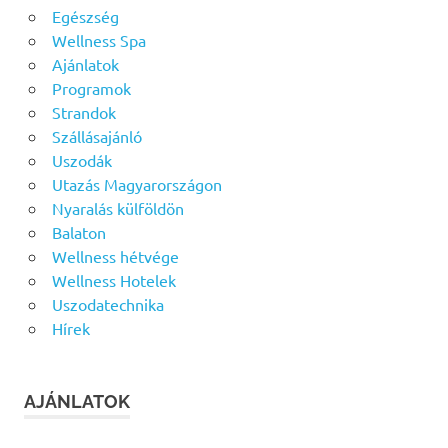
Egészség
Wellness Spa
Ajánlatok
Programok
Strandok
Szállásajánló
Uszodák
Utazás Magyarországon
Nyaralás külföldön
Balaton
Wellness hétvége
Wellness Hotelek
Uszodatechnika
Hírek
AJÁNLATOK