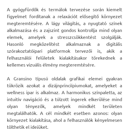
A gyógyfürdők és termálok tervezése során kiemelt
figyelmet fordítanak a relaxációt elősegítő környezet
megteremtésére. A lágy világítás, a nyugtató színek
alkalmazása és a zajszint gondos kontrollja mind olyan
elemek, amelyek a stresszcsökkentést szolgálják.
Hasonló megközelítést alkalmaznak a digitális
szórakoztatóipari platformok tervezői is, akik a
felhasználói felületek kialakításakor törekednek a
kellemes vizuális élmény megteremtésére.
A Gransino típusú oldalak grafikai elemei gyakran
tükrözik azokat a dizájnprinciípiumokat, amelyeket a
wellness ipar is alkalmaz. A harmonikus színpaletta, az
intuitív navigáció és a túlzott ingerek elkerülése mind
olyan tényezők, amelyek mindkét területen
megtalálhatók. A cél mindkét esetben azonos: olyan
környezet kialakítása, ahol a felhasználók kényelmesen
tölthetik el idejüket.