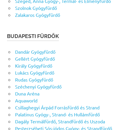
Szeged, Anna Gyógy-, Termál- és Élményfürdő
Szolnok Gyógyfürdő
Zalakaros Gyógyfürdő
BUDAPESTI FÜRDŐK
Dandár Gyógyfürdő
Gellért Gyógyfürdő
Király Gyógyfürdő
Lukács Gyógyfürdő
Rudas Gyógyfürdő
Széchenyi Gyógyfürdő
Duna Aréna
Aquaworld
Csillaghegyi Árpád Forrásfürdő és Strand
Palatinus Gyógy-, Strand- és Hullámfürdő
Dagály Termálfürdő, Strandfürdő és Uszoda
Pesterzsébeti Sós-jódos Gyógy- és Strandfürdő