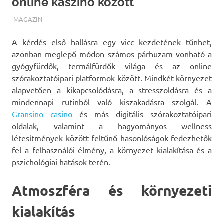
online kaszinó között
TERMALFURDOK.COM
MAGAZIN
A kérdés első hallásra egy vicc kezdetének tűnhet,
azonban meglepő módon számos párhuzam vonható a
gyógyfürdők
, termálfürdők világa és az online
szórakoztatóipari platformok között. Mindkét környezet
alapvetően a kikapcsolódásra, a stresszoldásra és a
mindennapi rutinból való kiszakadásra szolgál. A
Gransino casino
és más digitális szórakoztatóipari
oldalak, valamint a hagyományos wellness
létesítmények között feltűnő hasonlóságok fedezhetők
fel a felhasználói élmény, a környezet kialakítása és a
pszichológiai hatások terén.
Atmoszféra és környezeti
kialakítás