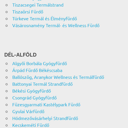
Tiszacsegei Termálstrand
Tiszaörsi Fürdő
Túrkeve Termál és Élményfürdő
Vásárosnamény Termál- és Wellness Fürdő
DÉL-ALFÖLD
Algyői Borbála Gyógyfürdő
Árpád Fürdő Békéscsaba
Ballószög, Aranykor Wellness és Termálfürdő
Battonyai Termál Strandfürdő
Békési Gyógyfürdő
Csongrád Gyógyfürdő
Füzesgyarmati Kastélypark Fürdő
Gyulai Várfürdő
Hódmezővásárhelyi Strandfürdő
Kecskeméti Fürdő