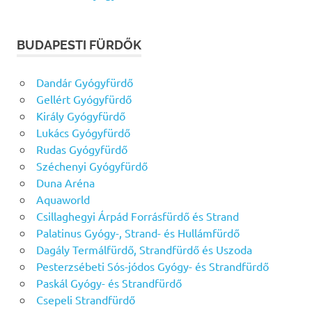
BUDAPESTI FÜRDŐK
Dandár Gyógyfürdő
Gellért Gyógyfürdő
Király Gyógyfürdő
Lukács Gyógyfürdő
Rudas Gyógyfürdő
Széchenyi Gyógyfürdő
Duna Aréna
Aquaworld
Csillaghegyi Árpád Forrásfürdő és Strand
Palatinus Gyógy-, Strand- és Hullámfürdő
Dagály Termálfürdő, Strandfürdő és Uszoda
Pesterzsébeti Sós-jódos Gyógy- és Strandfürdő
Paskál Gyógy- és Strandfürdő
Csepeli Strandfürdő