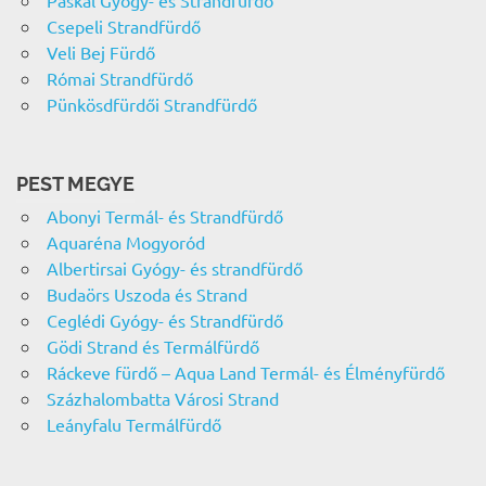
Paskál Gyógy- és Strandfürdő
Csepeli Strandfürdő
Veli Bej Fürdő
Római Strandfürdő
Pünkösdfürdői Strandfürdő
PEST MEGYE
Abonyi Termál- és Strandfürdő
Aquaréna Mogyoród
Albertirsai Gyógy- és strandfürdő
Budaörs Uszoda és Strand
Ceglédi Gyógy- és Strandfürdő
Gödi Strand és Termálfürdő
Ráckeve fürdő – Aqua Land Termál- és Élményfürdő
Százhalombatta Városi Strand
Leányfalu Termálfürdő