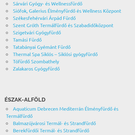
Sárvári Gyógy- és Wellnessfürdő
Siófok, Galerius Élményfürdő és Wellness Központ
Székesfehérvári Árpád Fürdő
Szent Gróth Termálfürdő és Szabadidőközpont
Szigetvári Gyógyfürdő
Tamási Fürdő
Tatabányai Gyémánt Fürdő
Thermal Spa Siklós – Siklósi gyógyfürdő
Tófürdő Szombathely
Zalakaros Gyógyfürdő
ÉSZAK-ALFÖLD
Aquaticum Debrecen Mediterrán Élményfürdő és
Termálfürdő
Balmazújvárosi Termál- és Strandfürdő
Berekfürdői Termál- és Strandfürdő