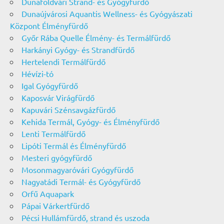
Dunaföldvári Strand- és Gyógyfürdő
Dunaújvárosi Aquantis Wellness- és Gyógyászati
Központ Élményfürdő
Győr Rába Quelle Élmény- és Termálfürdő
Harkányi Gyógy- és Strandfürdő
Hertelendi Termálfürdő
Hévízi-tó
Igal Gyógyfürdő
Kaposvár Virágfürdő
Kapuvári Szénsavgázfürdő
Kehida Termál, Gyógy- és Élményfürdő
Lenti Termálfürdő
Lipóti Termál és Élményfürdő
Mesteri gyógyfürdő
Mosonmagyaróvári Gyógyfürdő
Nagyatádi Termál- és Gyógyfürdő
Orfű Aquapark
Pápai Várkertfürdő
Pécsi Hullámfürdő, strand és uszoda