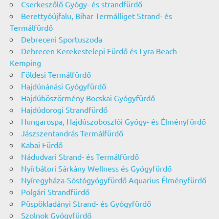
Cserkeszőlő Gyógy- és strandfürdő
Berettyóújfalu, Bihar Termálliget Strand- és
Termálfürdő
Debreceni Sportuszoda
Debrecen Kerekestelepi Fürdő és Lyra Beach
Kemping
Földesi Termálfürdő
Hajdúnánási Gyógyfürdő
Hajdúböszörmény Bocskai Gyógyfürdő
Hajdúdorogi Strandfürdő
Hungarospa, Hajdúszoboszlói Gyógy- és Élményfürdő
Jászszentandrás Termálfürdő
Kabai Fürdő
Nádudvari Strand- és Termálfürdő
Nyírbátori Sárkány Wellness és Gyógyfürdő
Nyíregyháza-Sóstógyógyfürdő Aquarius Élményfürdő
Polgári Strandfürdő
Püspökladányi Strand- és Gyógyfürdő
Szolnok Gyógyfürdő