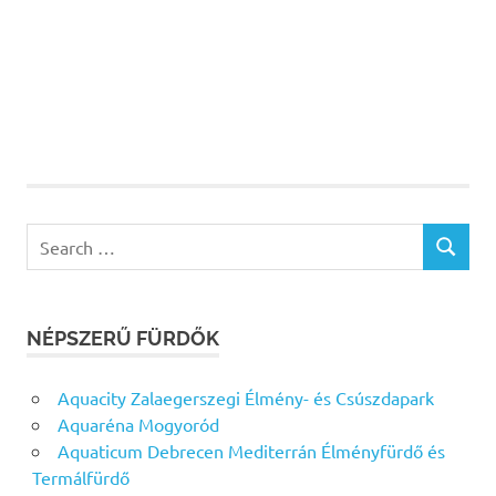
Search
SEARCH
for:
NÉPSZERŰ FÜRDŐK
Aquacity Zalaegerszegi Élmény- és Csúszdapark
Aquaréna Mogyoród
Aquaticum Debrecen Mediterrán Élményfürdő és
Termálfürdő