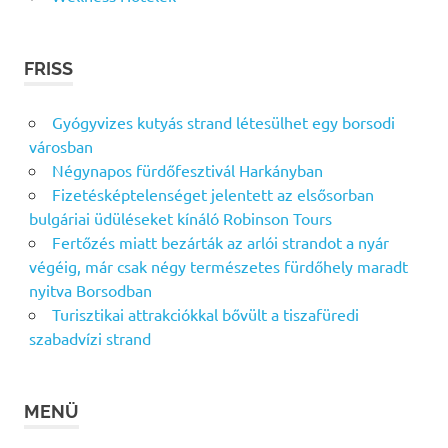
FRISS
Gyógyvizes kutyás strand létesülhet egy borsodi
városban
Négynapos fürdőfesztivál Harkányban
Fizetésképtelenséget jelentett az elsősorban
bulgáriai üdüléseket kínáló Robinson Tours
Fertőzés miatt bezárták az arlói strandot a nyár
végéig, már csak négy természetes fürdőhely maradt
nyitva Borsodban
Turisztikai attrakciókkal bővült a tiszafüredi
szabadvízi strand
MENÜ