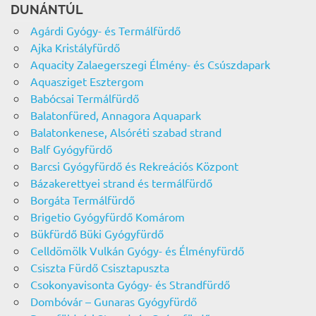
DUNÁNTÚL
Agárdi Gyógy- és Termálfürdő
Ajka Kristályfürdő
Aquacity Zalaegerszegi Élmény- és Csúszdapark
Aquasziget Esztergom
Babócsai Termálfürdő
Balatonfüred, Annagora Aquapark
Balatonkenese, Alsóréti szabad strand
Balf Gyógyfürdő
Barcsi Gyógyfürdő és Rekreációs Központ
Bázakerettyei strand és termálfürdő
Borgáta Termálfürdő
Brigetio Gyógyfürdő Komárom
Bükfürdő Büki Gyógyfürdő
Celldömölk Vulkán Gyógy- és Élményfürdő
Csiszta Fürdő Csisztapuszta
Csokonyavisonta Gyógy- és Strandfürdő
Dombóvár – Gunaras Gyógyfürdő