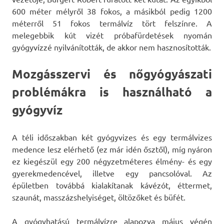
600 méter mélyről 38 fokos, a másikból pedig 1200
méterről 51 fokos termálvíz tört felszínre. A
melegebbik kút vizét próbafürdetések nyomán
gyógyvízzé nyilvánították, de akkor nem hasznosították.
Mozgásszervi és nőgyógyászati
problémákra is használható a
gyógyvíz
A téli időszakban két gyógyvizes és egy termálvizes
medence lesz elérhető (ez már idén ősztől), míg nyáron
ez kiegészül egy 200 négyzetméteres élmény- és egy
gyerekmedencével, illetve egy pancsolóval. Az
épületben továbbá kialakítanak kávézót, éttermet,
szaunát, masszázshelyiséget, öltözőket és büfét.
A gyógyhatású termálvízre alapozva május végén