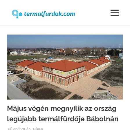
Termalfur
MENU
Skip
to
content
Május végén megnyílik az ország
legújabb termálfürdője Bábolnán
TERMALFURDOK.COM
FÜRDŐVILÁG
,
HÍREK