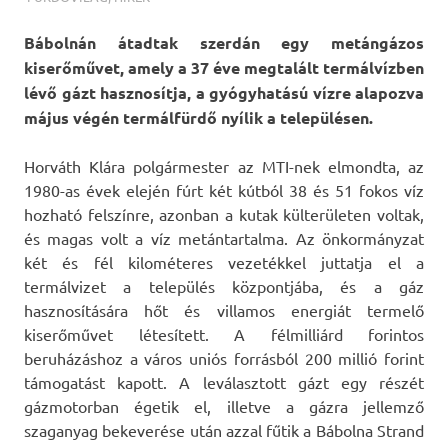
Bábolnán átadtak szerdán egy metángázos
kiserőművet, amely a 37 éve megtalált termálvízben
lévő gázt hasznosítja, a gyógyhatású vízre alapozva
május végén termálfürdő nyílik a településen.
Horváth Klára polgármester az MTI-nek elmondta, az
1980-as évek elején fúrt két kútból 38 és 51 fokos víz
hozható felszínre, azonban a kutak külterületen voltak,
és magas volt a víz metántartalma. Az önkormányzat
két és fél kilométeres vezetékkel juttatja el a
termálvizet a település központjába, és a gáz
hasznosítására hőt és villamos energiát termelő
kiserőművet létesített. A félmilliárd forintos
beruházáshoz a város uniós forrásból 200 millió forint
támogatást kapott. A leválasztott gázt egy részét
gázmotorban égetik el, illetve a gázra jellemző
szaganyag bekeverése után azzal fűtik a Bábolna Strand