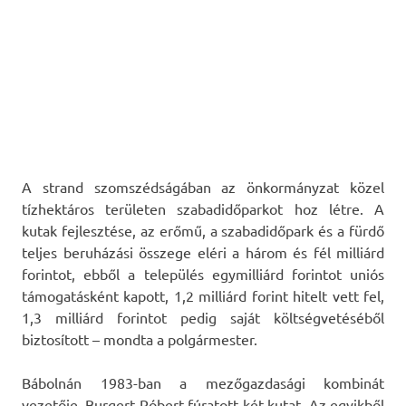
A strand szomszédságában az önkormányzat közel
tízhektáros területen szabadidőparkot hoz létre. A
kutak fejlesztése, az erőmű, a szabadidőpark és a fürdő
teljes beruházási összege eléri a három és fél milliárd
forintot, ebből a település egymilliárd forintot uniós
támogatásként kapott, 1,2 milliárd forint hitelt vett fel,
1,3 milliárd forintot pedig saját költségvetéséből
biztosított – mondta a polgármester.
Bábolnán 1983-ban a mezőgazdasági kombinát
vezetője, Burgert Róbert fúratott két kutat. Az egyikből