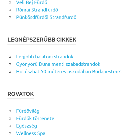
Veli Bej Fürdő
Római Strandfürdő
Pünkösdfürdői Strandfürdő
LEGNÉPSZERŰBB CIKKEK
Legjobb balatoni strandok
Gyönyörű Duna menti szabadstrandok
Hol úszhat 50 méteres uszodában Budapesten?!
ROVATOK
Fürdővilág
Fürdők története
Egészség
Wellness Spa