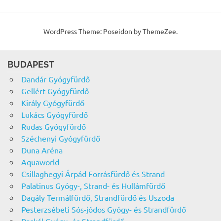
WordPress Theme: Poseidon by ThemeZee.
BUDAPEST
Dandár Gyógyfürdő
Gellért Gyógyfürdő
Király Gyógyfürdő
Lukács Gyógyfürdő
Rudas Gyógyfürdő
Széchenyi Gyógyfürdő
Duna Aréna
Aquaworld
Csillaghegyi Árpád Forrásfürdő és Strand
Palatinus Gyógy-, Strand- és Hullámfürdő
Dagály Termálfürdő, Strandfürdő és Uszoda
Pesterzsébeti Sós-jódos Gyógy- és Strandfürdő