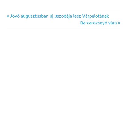
Previous
Bejegyzés
Jövő augusztusban új uszodája lesz Várpalotának
Post:
Next
Barcarozsnyó vára
navigáció
Post: