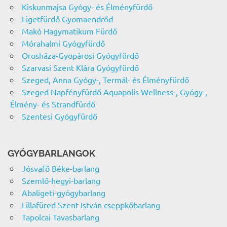
Kiskunmajsa Gyógy- és Élményfürdő
Ligetfürdő Gyomaendrőd
Makó Hagymatikum Fürdő
Mórahalmi Gyógyfürdő
Orosháza-Gyopárosi Gyógyfürdő
Szarvasi Szent Klára Gyógyfürdő
Szeged, Anna Gyógy-, Termál- és Élményfürdő
Szeged Napfényfürdő Aquapolis Wellness-, Gyógy-,
Élmény- és Strandfürdő
Szentesi Gyógyfürdő
GYÓGYBARLANGOK
Jósvafő Béke-barlang
Szemlő-hegyi-barlang
Abaligeti-gyógybarlang
Lillafüred Szent István cseppkőbarlang
Tapolcai Tavasbarlang