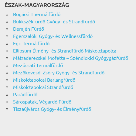
ÉSZAK-MAGYARORSZÁG
Bogácsi Thermálfürdő
Bükkszékfürdő Gyógy- és Strandfürdő
Demjén Fürdő
Egerszalóki Gyógy- és Wellnessfürdő
Egri Termálfürdő
Ellipsum Élmény- és Strandfürdő Miskolctapolca
Mátraderecskei Mofetta – Széndioxid Gyógygázfürdő
Mezőcsáti Termálfürdő
Mezőkövesdi Zsóry Gyógy- és Strandfürdő
Miskolctapolcai Barlangfürdő
Miskolctapolcai Strandfürdő
Parádfürdő
Sárospatak, Végardó Fürdő
Tiszaújváros Gyógy- és Élményfürdő