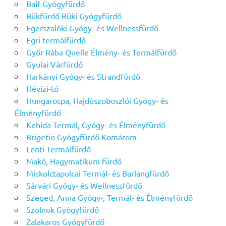
Balf Gyógyfürdő
Bükfürdő Büki Gyógyfürdő
Egerszalóki Gyógy- és Wellnessfürdő
Egri termálfürdő
Győr Rába Quelle Élmény- és Termálfürdő
Gyulai Várfürdő
Harkányi Gyógy- és Strandfürdő
Hévízi-tó
Hungarospa, Hajdúszoboszlói Gyógy- és
Élményfürdő
Kehida Termál, Gyógy- és Élményfürdő
Brigetio Gyógyfürdő Komárom
Lenti Termálfürdő
Makó, Hagymatikum fürdő
Miskolctapolcai Termál- és Barlangfürdő
Sárvári Gyógy- és Wellnessfürdő
Szeged, Anna Gyógy-, Termál- és Élményfürdő
Szolnok Gyógyfürdő
Zalakaros Gyógyfürdő