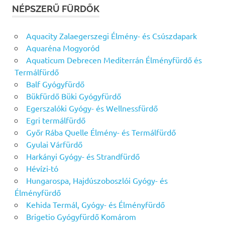
NÉPSZERŰ FÜRDŐK
Aquacity Zalaegerszegi Élmény- és Csúszdapark
Aquaréna Mogyoród
Aquaticum Debrecen Mediterrán Élményfürdő és
Termálfürdő
Balf Gyógyfürdő
Bükfürdő Büki Gyógyfürdő
Egerszalóki Gyógy- és Wellnessfürdő
Egri termálfürdő
Győr Rába Quelle Élmény- és Termálfürdő
Gyulai Várfürdő
Harkányi Gyógy- és Strandfürdő
Hévízi-tó
Hungarospa, Hajdúszoboszlói Gyógy- és
Élményfürdő
Kehida Termál, Gyógy- és Élményfürdő
Brigetio Gyógyfürdő Komárom