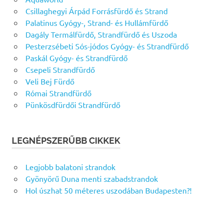
Csillaghegyi Árpád Forrásfürdő és Strand
Palatinus Gyógy-, Strand- és Hullámfürdő
Dagály Termálfürdő, Strandfürdő és Uszoda
Pesterzsébeti Sós-jódos Gyógy- és Strandfürdő
Paskál Gyógy- és Strandfürdő
Csepeli Strandfürdő
Veli Bej Fürdő
Római Strandfürdő
Pünkösdfürdői Strandfürdő
LEGNÉPSZERŰBB CIKKEK
Legjobb balatoni strandok
Gyönyörű Duna menti szabadstrandok
Hol úszhat 50 méteres uszodában Budapesten?!