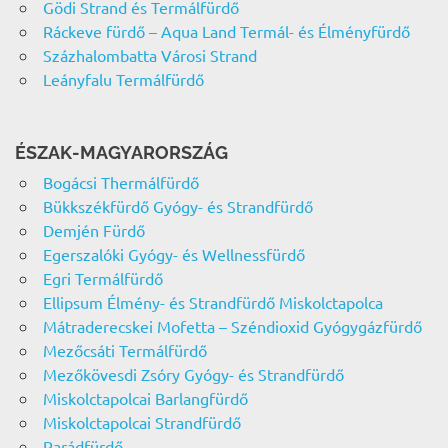
Gödi Strand és Termálfürdő
Ráckeve fürdő – Aqua Land Termál- és Élményfürdő
Százhalombatta Városi Strand
Leányfalu Termálfürdő
ÉSZAK-MAGYARORSZÁG
Bogácsi Thermálfürdő
Bükkszékfürdő Gyógy- és Strandfürdő
Demjén Fürdő
Egerszalóki Gyógy- és Wellnessfürdő
Egri Termálfürdő
Ellipsum Élmény- és Strandfürdő Miskolctapolca
Mátraderecskei Mofetta – Széndioxid Gyógygázfürdő
Mezőcsáti Termálfürdő
Mezőkövesdi Zsóry Gyógy- és Strandfürdő
Miskolctapolcai Barlangfürdő
Miskolctapolcai Strandfürdő
Parádfürdő