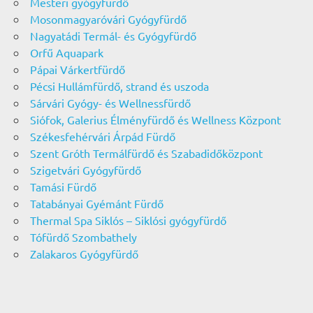
Mesteri gyógyfürdő
Mosonmagyaróvári Gyógyfürdő
Nagyatádi Termál- és Gyógyfürdő
Orfű Aquapark
Pápai Várkertfürdő
Pécsi Hullámfürdő, strand és uszoda
Sárvári Gyógy- és Wellnessfürdő
Siófok, Galerius Élményfürdő és Wellness Központ
Székesfehérvári Árpád Fürdő
Szent Gróth Termálfürdő és Szabadidőközpont
Szigetvári Gyógyfürdő
Tamási Fürdő
Tatabányai Gyémánt Fürdő
Thermal Spa Siklós – Siklósi gyógyfürdő
Tófürdő Szombathely
Zalakaros Gyógyfürdő