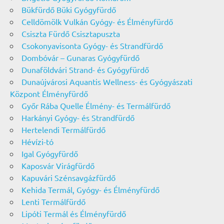
Bükfürdő Büki Gyógyfürdő
Celldömölk Vulkán Gyógy- és Élményfürdő
Csiszta Fürdő Csisztapuszta
Csokonyavisonta Gyógy- és Strandfürdő
Dombóvár – Gunaras Gyógyfürdő
Dunaföldvári Strand- és Gyógyfürdő
Dunaújvárosi Aquantis Wellness- és Gyógyászati
Központ Élményfürdő
Győr Rába Quelle Élmény- és Termálfürdő
Harkányi Gyógy- és Strandfürdő
Hertelendi Termálfürdő
Hévízi-tó
Igal Gyógyfürdő
Kaposvár Virágfürdő
Kapuvári Szénsavgázfürdő
Kehida Termál, Gyógy- és Élményfürdő
Lenti Termálfürdő
Lipóti Termál és Élményfürdő