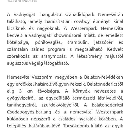
TERMALFURDOK.COM
KALANDPARKOK
A vadnyugati hangulatú szabadidőpark Nemesvitán
található, amely hamisítatlan cowboy élményt kínál
kicsiknek és nagyoknak.
A Westernpark Nemesvita
kedvelt a vadnyugati showműsorai miatt, de emellett
kötélpálya, pónilovaglás, trambulin, játszótér és
számtalan színes program is megtalálható. Kedvelt
szórakozás az aranymosás. A létesítmény májustól
augusztus végéig látogatható.
Nemesvita Veszprém megyében a Balaton-felvidéken
egy erdőkkel határolt völgyen fekszik, Balatonedericstől
alig 3 km távolságra. A környék nevezetes a
gyógyvizeiről, az egyedülálló természeti látnivalóiról,
tanúhegyeiről, szurdokvölgyeiről. A balatonedericsi
Csodabogyós-barlang és a nemesvitai Westernpark
különösen népszerű a családos nyaralók körében. A
település határában lévő Tücsökdomb kilátó az egyik