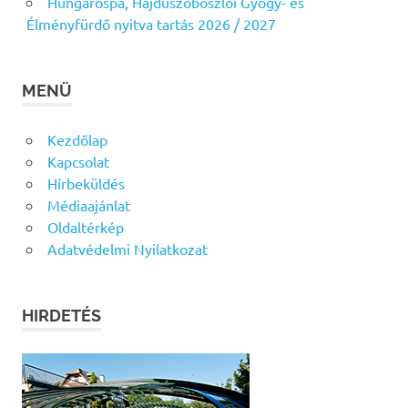
Hungarospa, Hajdúszoboszlói Gyógy- és
Élményfürdő nyitva tartás 2026 / 2027
MENÜ
Kezdőlap
Kapcsolat
Hírbeküldés
Médiaajánlat
Oldaltérkép
Adatvédelmi Nyilatkozat
HIRDETÉS