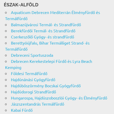
ÉSZAK-ALFÖLD
Aquaticum Debrecen Mediterrán Élményfürdő és
Termálfürdő
Balmazújvárosi Termál- és Strandfürdő
Berekfürdői Termál- és Strandfürdő
Cserkeszőlő Gyógy- és strandfürdő
Berettyóújfalu, Bihar Termálliget Strand- és
Termálfürdő
Debreceni Sportuszoda
Debrecen Kerekestelepi Fürdő és Lyra Beach
Kemping
Földesi Termálfürdő
Hajdúnánási Gyógyfürdő
Hajdúböszörmény Bocskai Gyógyfürdő
Hajdúdorogi Strandfürdő
Hungarospa, Hajdúszoboszlói Gyógy- és Élményfürdő
Jászszentandrás Termálfürdő
Kabai Fürdő