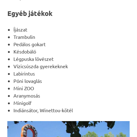
Egyéb játékok
Íjászat
Trambulin
Pedálos gokart
Késdobáló
Légpuska lövészet
Vízicsúszda gyerekeknek
Labirintus
Póni lovaglás
Mini ZOO
Aranymosás
Minigolf
Indiánsátor, Winettou-kötél