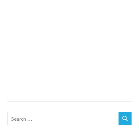
Search
SEARCH
for: