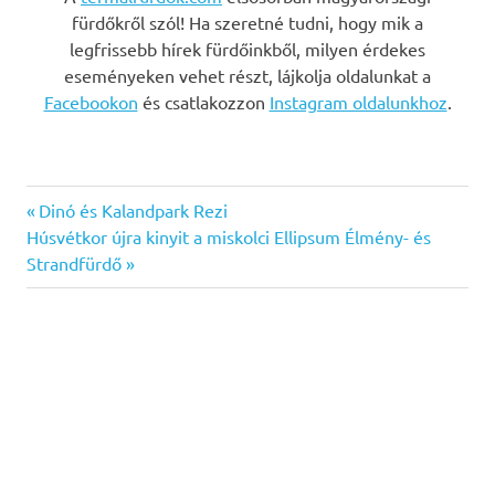
fürdőkről szól! Ha szeretné tudni, hogy mik a
legfrissebb hírek fürdőinkből, milyen érdekes
eseményeken vehet részt, lájkolja oldalunkat a
Facebookon
és csatlakozzon
Instagram oldalunkhoz
.
Previous
Bejegyzés
Dinó és Kalandpark Rezi
Next
Post:
Húsvétkor újra kinyit a miskolci Ellipsum Élmény- és
navigáció
Post:
Strandfürdő