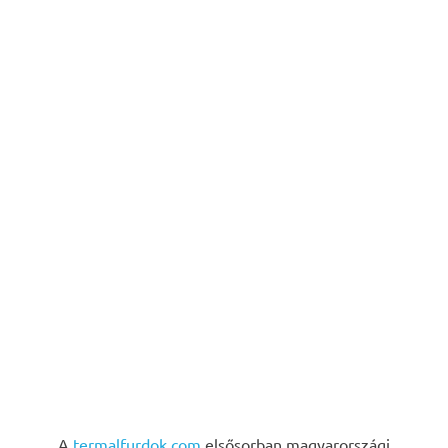
A
termalfurdok.com
elsősorban magyarországi