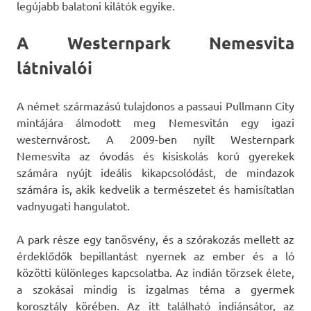
legújabb balatoni kilátók egyike.
A Westernpark Nemesvita
látnivalói
A német származású tulajdonos a passaui Pullmann City
mintájára álmodott meg Nemesvitán egy igazi
westernvárost. A 2009-ben nyílt Westernpark
Nemesvita az óvodás és kisiskolás korú gyerekek
számára nyújt ideális kikapcsolódást, de mindazok
számára is, akik kedvelik a természetet és hamisítatlan
vadnyugati hangulatot.
A park része egy tanösvény, és a szórakozás mellett az
érdeklődők bepillantást nyernek az ember és a ló
közötti különleges kapcsolatba. Az indián törzsek élete,
a szokásai mindig is izgalmas téma a gyermek
korosztály körében. Az itt található indiánsátor, az