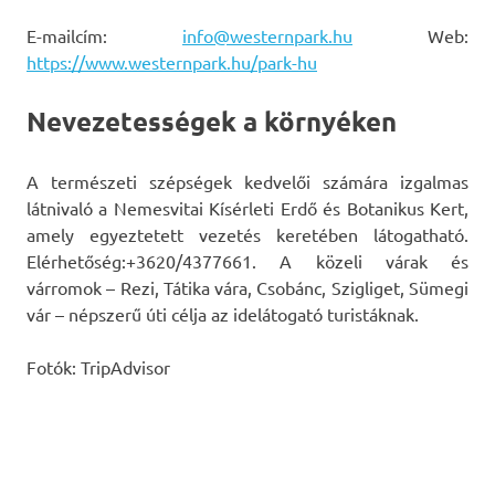
E-mailcím:
info@westernpark.hu
Web:
https://www.westernpark.hu/park-hu
Nevezetességek a környéken
A természeti szépségek kedvelői számára izgalmas
látnivaló a Nemesvitai Kísérleti Erdő és Botanikus Kert,
amely egyeztetett vezetés keretében látogatható.
Elérhetőség:+3620/4377661. A közeli várak és
várromok – Rezi, Tátika vára, Csobánc, Szigliget, Sümegi
vár – népszerű úti célja az idelátogató turistáknak.
Fotók: TripAdvisor