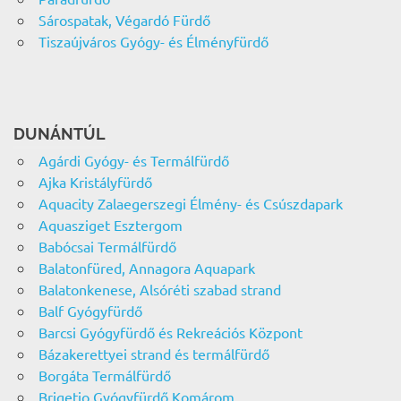
Sárospatak, Végardó Fürdő
Tiszaújváros Gyógy- és Élményfürdő
DUNÁNTÚL
Agárdi Gyógy- és Termálfürdő
Ajka Kristályfürdő
Aquacity Zalaegerszegi Élmény- és Csúszdapark
Aquasziget Esztergom
Babócsai Termálfürdő
Balatonfüred, Annagora Aquapark
Balatonkenese, Alsóréti szabad strand
Balf Gyógyfürdő
Barcsi Gyógyfürdő és Rekreációs Központ
Bázakerettyei strand és termálfürdő
Borgáta Termálfürdő
Brigetio Gyógyfürdő Komárom