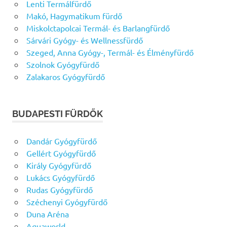
Lenti Termálfürdő
Makó, Hagymatikum fürdő
Miskolctapolcai Termál- és Barlangfürdő
Sárvári Gyógy- és Wellnessfürdő
Szeged, Anna Gyógy-, Termál- és Élményfürdő
Szolnok Gyógyfürdő
Zalakaros Gyógyfürdő
BUDAPESTI FÜRDŐK
Dandár Gyógyfürdő
Gellért Gyógyfürdő
Király Gyógyfürdő
Lukács Gyógyfürdő
Rudas Gyógyfürdő
Széchenyi Gyógyfürdő
Duna Aréna
Aquaworld