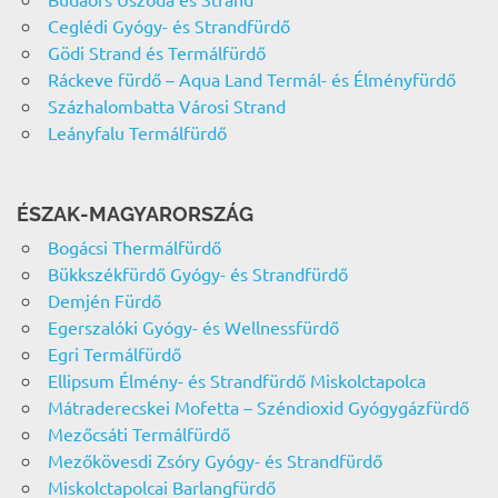
Ceglédi Gyógy- és Strandfürdő
Gödi Strand és Termálfürdő
Ráckeve fürdő – Aqua Land Termál- és Élményfürdő
Százhalombatta Városi Strand
Leányfalu Termálfürdő
ÉSZAK-MAGYARORSZÁG
Bogácsi Thermálfürdő
Bükkszékfürdő Gyógy- és Strandfürdő
Demjén Fürdő
Egerszalóki Gyógy- és Wellnessfürdő
Egri Termálfürdő
Ellipsum Élmény- és Strandfürdő Miskolctapolca
Mátraderecskei Mofetta – Széndioxid Gyógygázfürdő
Mezőcsáti Termálfürdő
Mezőkövesdi Zsóry Gyógy- és Strandfürdő
Miskolctapolcai Barlangfürdő