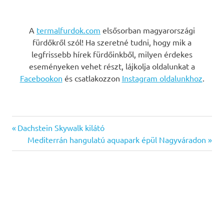
A
termalfurdok.com
elsősorban magyarországi
fürdőkről szól! Ha szeretné tudni, hogy mik a
legfrissebb hírek fürdőinkből, milyen érdekes
eseményeken vehet részt, lájkolja oldalunkat a
Facebookon
és csatlakozzon
Instagram oldalunkhoz
.
Previous
Bejegyzés
Dachstein Skywalk kilátó
Post:
Next
Mediterrán hangulatú aquapark épül Nagyváradon
navigáció
Post: