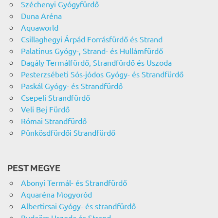
Széchenyi Gyógyfürdő
Duna Aréna
Aquaworld
Csillaghegyi Árpád Forrásfürdő és Strand
Palatinus Gyógy-, Strand- és Hullámfürdő
Dagály Termálfürdő, Strandfürdő és Uszoda
Pesterzsébeti Sós-jódos Gyógy- és Strandfürdő
Paskál Gyógy- és Strandfürdő
Csepeli Strandfürdő
Veli Bej Fürdő
Római Strandfürdő
Pünkösdfürdői Strandfürdő
PEST MEGYE
Abonyi Termál- és Strandfürdő
Aquaréna Mogyoród
Albertirsai Gyógy- és strandfürdő
Budaörs Uszoda és Strand