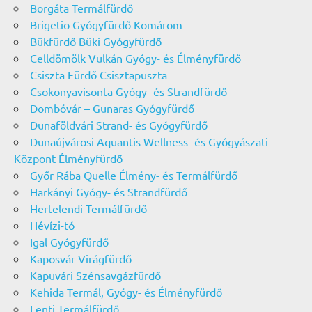
Borgáta Termálfürdő
Brigetio Gyógyfürdő Komárom
Bükfürdő Büki Gyógyfürdő
Celldömölk Vulkán Gyógy- és Élményfürdő
Csiszta Fürdő Csisztapuszta
Csokonyavisonta Gyógy- és Strandfürdő
Dombóvár – Gunaras Gyógyfürdő
Dunaföldvári Strand- és Gyógyfürdő
Dunaújvárosi Aquantis Wellness- és Gyógyászati
Központ Élményfürdő
Győr Rába Quelle Élmény- és Termálfürdő
Harkányi Gyógy- és Strandfürdő
Hertelendi Termálfürdő
Hévízi-tó
Igal Gyógyfürdő
Kaposvár Virágfürdő
Kapuvári Szénsavgázfürdő
Kehida Termál, Gyógy- és Élményfürdő
Lenti Termálfürdő