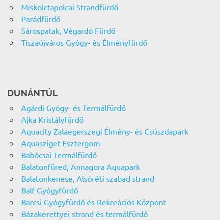
Miskolctapolcai Strandfürdő
Parádfürdő
Sárospatak, Végardó Fürdő
Tiszaújváros Gyógy- és Élményfürdő
DUNÁNTÚL
Agárdi Gyógy- és Termálfürdő
Ajka Kristályfürdő
Aquacity Zalaegerszegi Élmény- és Csúszdapark
Aquasziget Esztergom
Babócsai Termálfürdő
Balatonfüred, Annagora Aquapark
Balatonkenese, Alsóréti szabad strand
Balf Gyógyfürdő
Barcsi Gyógyfürdő és Rekreációs Központ
Bázakerettyei strand és termálfürdő