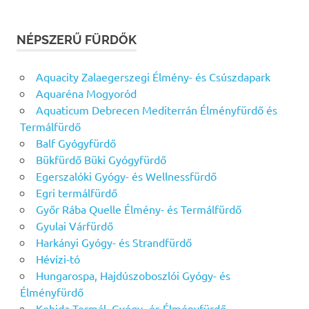
NÉPSZERŰ FÜRDŐK
Aquacity Zalaegerszegi Élmény- és Csúszdapark
Aquaréna Mogyoród
Aquaticum Debrecen Mediterrán Élményfürdő és
Termálfürdő
Balf Gyógyfürdő
Bükfürdő Büki Gyógyfürdő
Egerszalóki Gyógy- és Wellnessfürdő
Egri termálfürdő
Győr Rába Quelle Élmény- és Termálfürdő
Gyulai Várfürdő
Harkányi Gyógy- és Strandfürdő
Hévízi-tó
Hungarospa, Hajdúszoboszlói Gyógy- és
Élményfürdő
Kehida Termál, Gyógy- és Élményfürdő