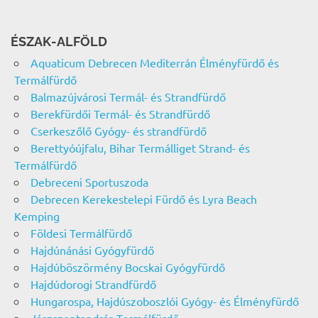
ÉSZAK-ALFÖLD
Aquaticum Debrecen Mediterrán Élményfürdő és
Termálfürdő
Balmazújvárosi Termál- és Strandfürdő
Berekfürdői Termál- és Strandfürdő
Cserkeszőlő Gyógy- és strandfürdő
Berettyóújfalu, Bihar Termálliget Strand- és
Termálfürdő
Debreceni Sportuszoda
Debrecen Kerekestelepi Fürdő és Lyra Beach
Kemping
Földesi Termálfürdő
Hajdúnánási Gyógyfürdő
Hajdúböszörmény Bocskai Gyógyfürdő
Hajdúdorogi Strandfürdő
Hungarospa, Hajdúszoboszlói Gyógy- és Élményfürdő