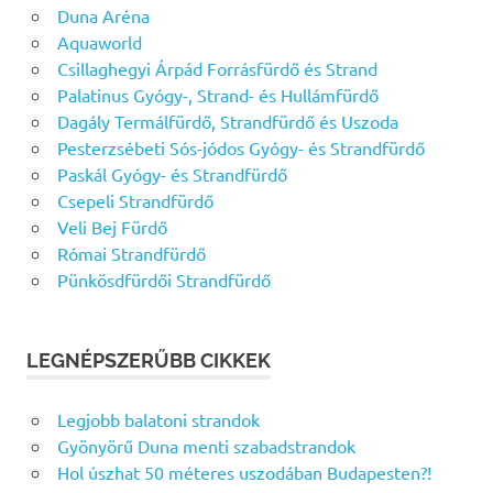
Duna Aréna
Aquaworld
Csillaghegyi Árpád Forrásfürdő és Strand
Palatinus Gyógy-, Strand- és Hullámfürdő
Dagály Termálfürdő, Strandfürdő és Uszoda
Pesterzsébeti Sós-jódos Gyógy- és Strandfürdő
Paskál Gyógy- és Strandfürdő
Csepeli Strandfürdő
Veli Bej Fürdő
Római Strandfürdő
Pünkösdfürdői Strandfürdő
LEGNÉPSZERŰBB CIKKEK
Legjobb balatoni strandok
Gyönyörű Duna menti szabadstrandok
Hol úszhat 50 méteres uszodában Budapesten?!