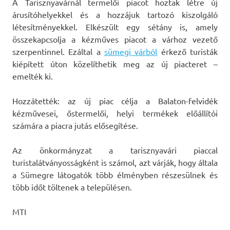
A Tarisznyavárnál termelői piacot hoztak létre új
árusítóhelyekkel és a hozzájuk tartozó kiszolgáló
létesítményekkel. Elkészült egy sétány is, amely
összekapcsolja a kézműves piacot a várhoz vezető
szerpentinnel. Ezáltal a
sümegi várból
érkező turisták
kiépített úton közelíthetik meg az új piacteret –
emelték ki.
Hozzátették: az új piac célja a Balaton-felvidék
kézművesei, őstermelői, helyi termékek előállítói
számára a piacra jutás elősegítése.
Az önkormányzat a tarisznyavári piaccal
turistalátványosságként is számol, azt várják, hogy általa
a Sümegre látogatók több élményben részesülnek és
több időt töltenek a településen.
MTI