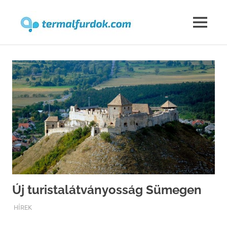
Termalfur
MENU
Skip
to
content
Új turistalátványosság Sümegen
TERMALFURDOK.COM
HÍREK