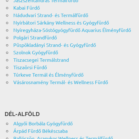
Jászszentandrás Termálfürdő
Kabai Fürdő
Nádudvari Strand- és Termálfürdő
Nyírbátori Sárkány Wellness és Gyógyfürdő
Nyíregyháza-Sóstógyógyfürdő Aquarius Élményfürdő
Polgári Strandfürdő
Püspökladányi Strand- és Gyógyfürdő
Szolnok Gyógyfürdő
Tiszacsegei Termálstrand
Tiszaörsi Fürdő
Túrkeve Termál és Élményfürdő
Vásárosnamény Termál- és Wellness Fürdő
DÉL-ALFÖLD
Algyői Borbála Gyógyfürdő
Árpád Fürdő Békéscsaba
Ballószög, Aranykor Wellness és Termálfürdő