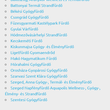
Battonyai Termál Strandfürdő
Békési Gyógyfürdő
Csongrád Gyógyfürdő
Füzesgyarmati Kastélypark Fürdő
Gyulai Várfürdő
Hódmezővásárhelyi Strandfürdő
Kecskeméti Fürdő
Kiskunmajsa Gyógy- és Élményfürdő
Ligetfürdő Gyomaendrőd
Makó Hagymatikum Fürdő
Mórahalmi Gyógyfürdő
Orosháza-Gyopárosi Gyógyfürdő
Szarvasi Szent Klára Gyógyfürdő
Szeged, Anna Gyógy-, Termál- és Élményfürdő
Szeged Napfényfürdő Aquapolis Wellness-, Gyógy-,
Élmény- és Strandfürdő
Szentesi Gyógyfürdő