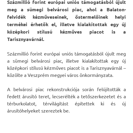
Százmillió forint európai uniós támogatásból újult
meg a sümegi belvárosi piac, ahol a Balaton-
felvidék kézműveseinek, őstermelőinek helyi
termékei érhetők el, illetve kialakítottak egy új
középkori stílusú kézműves piacot is a
Tarisznyavárnál.
Százmillió forint európai uniós támogatásból újult meg
a sümegi belvárosi piac, illetve kialakítottak egy új
középkori stílusú kézműves piacot is a Tarisznyavárnál –
közölte a Veszprém megyei város önkormányzata.
A belvárosi piac rekonstrukciója során felújították a
fedett árusító teret, lecserélték a tetőszerkezetet és a
térburkolatot, térvilágítást építettek ki és új
árusítóhelyeket szereztek be.