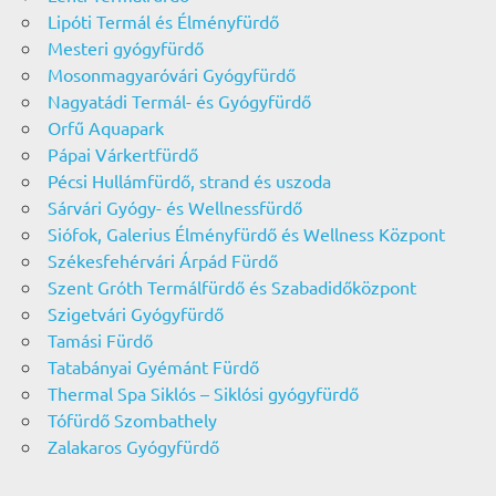
Lipóti Termál és Élményfürdő
Mesteri gyógyfürdő
Mosonmagyaróvári Gyógyfürdő
Nagyatádi Termál- és Gyógyfürdő
Orfű Aquapark
Pápai Várkertfürdő
Pécsi Hullámfürdő, strand és uszoda
Sárvári Gyógy- és Wellnessfürdő
Siófok, Galerius Élményfürdő és Wellness Központ
Székesfehérvári Árpád Fürdő
Szent Gróth Termálfürdő és Szabadidőközpont
Szigetvári Gyógyfürdő
Tamási Fürdő
Tatabányai Gyémánt Fürdő
Thermal Spa Siklós – Siklósi gyógyfürdő
Tófürdő Szombathely
Zalakaros Gyógyfürdő