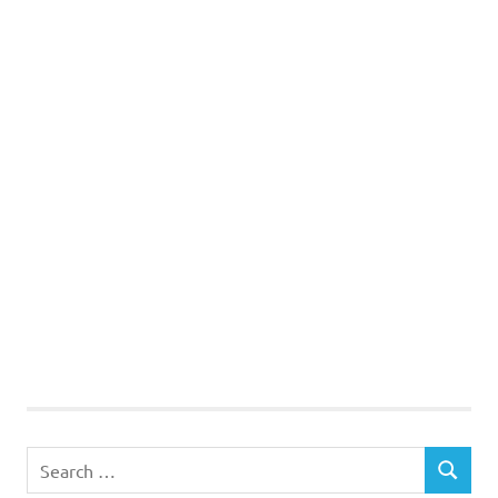
Search
SEARCH
for: