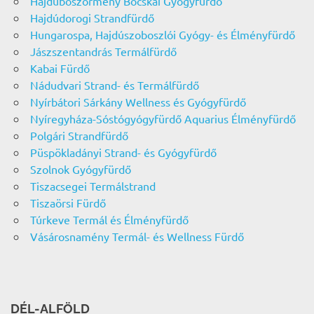
Hajdúböszörmény Bocskai Gyógyfürdő
Hajdúdorogi Strandfürdő
Hungarospa, Hajdúszoboszlói Gyógy- és Élményfürdő
Jászszentandrás Termálfürdő
Kabai Fürdő
Nádudvari Strand- és Termálfürdő
Nyírbátori Sárkány Wellness és Gyógyfürdő
Nyíregyháza-Sóstógyógyfürdő Aquarius Élményfürdő
Polgári Strandfürdő
Püspökladányi Strand- és Gyógyfürdő
Szolnok Gyógyfürdő
Tiszacsegei Termálstrand
Tiszaörsi Fürdő
Túrkeve Termál és Élményfürdő
Vásárosnamény Termál- és Wellness Fürdő
DÉL-ALFÖLD