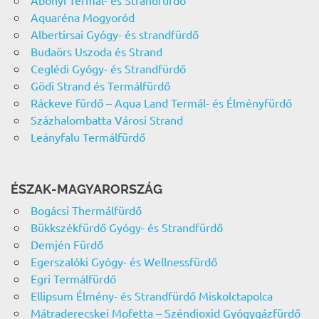
Aquaréna Mogyoród
Albertirsai Gyógy- és strandfürdő
Budaörs Uszoda és Strand
Ceglédi Gyógy- és Strandfürdő
Gödi Strand és Termálfürdő
Ráckeve fürdő – Aqua Land Termál- és Élményfürdő
Százhalombatta Városi Strand
Leányfalu Termálfürdő
ÉSZAK-MAGYARORSZÁG
Bogácsi Thermálfürdő
Bükkszékfürdő Gyógy- és Strandfürdő
Demjén Fürdő
Egerszalóki Gyógy- és Wellnessfürdő
Egri Termálfürdő
Ellipsum Élmény- és Strandfürdő Miskolctapolca
Mátraderecskei Mofetta – Széndioxid Gyógygázfürdő