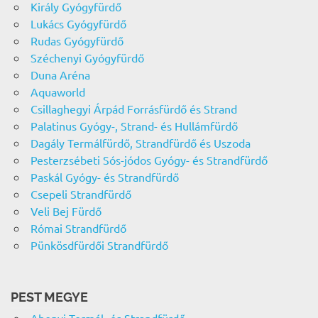
Király Gyógyfürdő
Lukács Gyógyfürdő
Rudas Gyógyfürdő
Széchenyi Gyógyfürdő
Duna Aréna
Aquaworld
Csillaghegyi Árpád Forrásfürdő és Strand
Palatinus Gyógy-, Strand- és Hullámfürdő
Dagály Termálfürdő, Strandfürdő és Uszoda
Pesterzsébeti Sós-jódos Gyógy- és Strandfürdő
Paskál Gyógy- és Strandfürdő
Csepeli Strandfürdő
Veli Bej Fürdő
Római Strandfürdő
Pünkösdfürdői Strandfürdő
PEST MEGYE
Abonyi Termál- és Strandfürdő