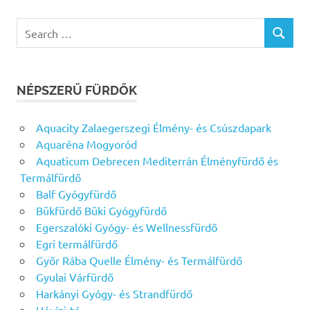
Search
SEARCH
for:
NÉPSZERŰ FÜRDŐK
Aquacity Zalaegerszegi Élmény- és Csúszdapark
Aquaréna Mogyoród
Aquaticum Debrecen Mediterrán Élményfürdő és
Termálfürdő
Balf Gyógyfürdő
Bükfürdő Büki Gyógyfürdő
Egerszalóki Gyógy- és Wellnessfürdő
Egri termálfürdő
Győr Rába Quelle Élmény- és Termálfürdő
Gyulai Várfürdő
Harkányi Gyógy- és Strandfürdő
Hévízi-tó