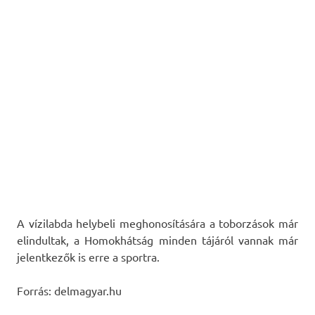
A vízilabda helybeli meghonosítására a toborzások már
elindultak, a Homokhátság minden tájáról vannak már
je­lentkezők is erre a sportra.
Forrás: delmagyar.hu