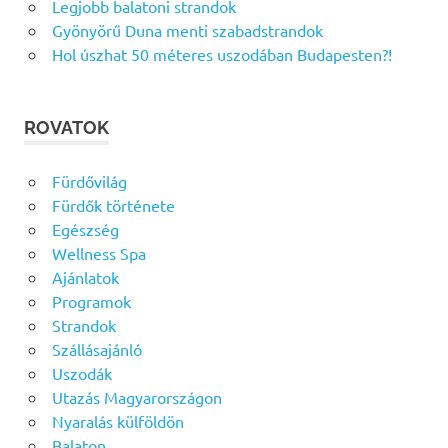
Legjobb balatoni strandok
Gyönyörű Duna menti szabadstrandok
Hol úszhat 50 méteres uszodában Budapesten?!
ROVATOK
Fürdővilág
Fürdők története
Egészség
Wellness Spa
Ajánlatok
Programok
Strandok
Szállásajánló
Uszodák
Utazás Magyarországon
Nyaralás külföldön
Balaton