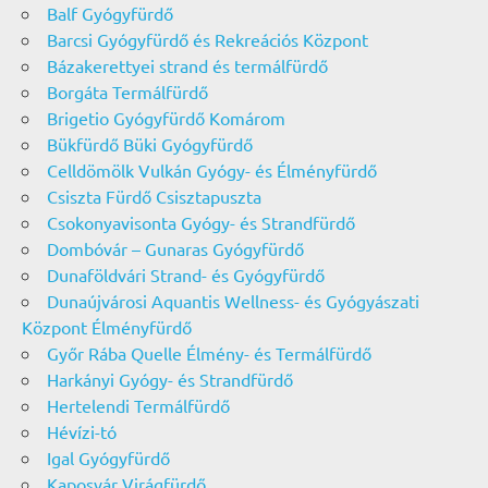
Balf Gyógyfürdő
Barcsi Gyógyfürdő és Rekreációs Központ
Bázakerettyei strand és termálfürdő
Borgáta Termálfürdő
Brigetio Gyógyfürdő Komárom
Bükfürdő Büki Gyógyfürdő
Celldömölk Vulkán Gyógy- és Élményfürdő
Csiszta Fürdő Csisztapuszta
Csokonyavisonta Gyógy- és Strandfürdő
Dombóvár – Gunaras Gyógyfürdő
Dunaföldvári Strand- és Gyógyfürdő
Dunaújvárosi Aquantis Wellness- és Gyógyászati
Központ Élményfürdő
Győr Rába Quelle Élmény- és Termálfürdő
Harkányi Gyógy- és Strandfürdő
Hertelendi Termálfürdő
Hévízi-tó
Igal Gyógyfürdő
Kaposvár Virágfürdő