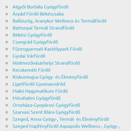
Algyői Borbála Gyógyfürdő
Árpád Fürdő Békéscsaba
Ballószög, Aranykor Wellness és Termálfürdő
Battonyai Termál Strandfürdő
Békési Gyógyfürdő
Csongrád Gyógyfürdő
Füzesgyarmati Kastélypark Fürdő
Gyulai Várfürdő
Hódmezővásárhelyi Strandfürdő
Kecskeméti Fürdő
Kiskunmajsa Gyógy- és Élményfürdő
Ligetfürdő Gyomaendrőd
Makó Hagymatikum Fürdő
Mórahalmi Gyógyfürdő
Orosháza-Gyopárosi Gyógyfürdő
Szarvasi Szent Klára Gyógyfürdő
Szeged, Anna Gyógy-, Termál- és Élményfürdő
Szeged Napfényfürdő Aquapolis Wellness-, Gyógy-,