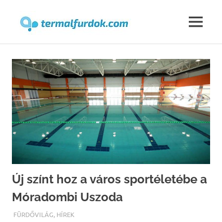
Termalfur
MENU
Skip
to
content
Új színt hoz a város sportéletébe a
Móradombi Uszoda
TERMALFURDOK.COM
FÜRDŐVILÁG
,
HÍREK