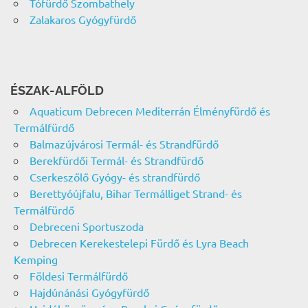
Tófürdő Szombathely
Zalakaros Gyógyfürdő
ÉSZAK-ALFÖLD
Aquaticum Debrecen Mediterrán Élményfürdő és
Termálfürdő
Balmazújvárosi Termál- és Strandfürdő
Berekfürdői Termál- és Strandfürdő
Cserkeszőlő Gyógy- és strandfürdő
Berettyóújfalu, Bihar Termálliget Strand- és
Termálfürdő
Debreceni Sportuszoda
Debrecen Kerekestelepi Fürdő és Lyra Beach
Kemping
Földesi Termálfürdő
Hajdúnánási Gyógyfürdő