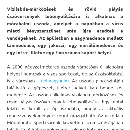
Vízilabda-mérkőzések és rö­­vid pályás
úszóversenyek le­bonyolítására is alkalmas a
mórahalmi uszoda, amelyet a napokban a vírus
miatti kényszerszünet után újra átadtak a
vendégeknek. Az épületben a nagymedence mellett
tanmedence, egy jakuzzi, egy merülőmedence és
egy infra-, illetve egy finn szauna kapott helyet.
A 2000 négyzetméteres uszoda várhatóan új alapokra
helyezi nemcsak a vizes sportokat, de az úszásoktatást
is a városban –
delmagyar.hu
. Az uszoda pinceszintjén
található a gépészet, illetve helyet kap benne két
medence. Az uszoda alkalmas vízilabda-mérkőzések és
rövid pályás úszóversenyek lebonyolítására. Egy mobil
lelátó is került az új uszodába, amely az aktuális
rendezvények igényei szerint mozgatható. Az uszoda a
Móradombi Sportcsarnok közvetlen szomszédságában
található. A két komplexumot folyosó köti össze, amely