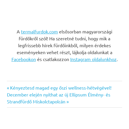
A
termalfurdok.com
elsősorban magyarországi
fürdőkről szól! Ha szeretné tudni, hogy mik a
legfrissebb hírek fürdőinkből, milyen érdekes
eseményeken vehet részt, lájkolja oldalunkat a
Facebookon
és csatlakozzon
Instagram oldalunkhoz
.
Previous
Bejegyzés
Kényeztesd magad egy őszi wellness-hétvégével!
Next
Post:
December elején nyithat az új Ellipsum Élmény- és
navigáció
Post:
Strandfürdő Miskolctapolcán