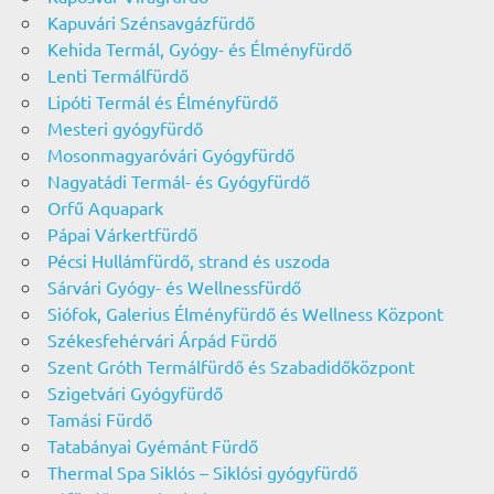
Kapuvári Szénsavgázfürdő
Kehida Termál, Gyógy- és Élményfürdő
Lenti Termálfürdő
Lipóti Termál és Élményfürdő
Mesteri gyógyfürdő
Mosonmagyaróvári Gyógyfürdő
Nagyatádi Termál- és Gyógyfürdő
Orfű Aquapark
Pápai Várkertfürdő
Pécsi Hullámfürdő, strand és uszoda
Sárvári Gyógy- és Wellnessfürdő
Siófok, Galerius Élményfürdő és Wellness Központ
Székesfehérvári Árpád Fürdő
Szent Gróth Termálfürdő és Szabadidőközpont
Szigetvári Gyógyfürdő
Tamási Fürdő
Tatabányai Gyémánt Fürdő
Thermal Spa Siklós – Siklósi gyógyfürdő