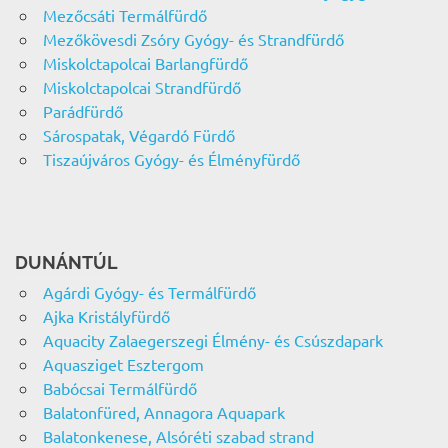
Mezőcsáti Termálfürdő
Mezőkövesdi Zsóry Gyógy- és Strandfürdő
Miskolctapolcai Barlangfürdő
Miskolctapolcai Strandfürdő
Parádfürdő
Sárospatak, Végardó Fürdő
Tiszaújváros Gyógy- és Élményfürdő
DUNÁNTÚL
Agárdi Gyógy- és Termálfürdő
Ajka Kristályfürdő
Aquacity Zalaegerszegi Élmény- és Csúszdapark
Aquasziget Esztergom
Babócsai Termálfürdő
Balatonfüred, Annagora Aquapark
Balatonkenese, Alsóréti szabad strand