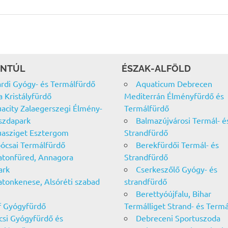
NTÚL
ÉSZAK-ALFÖLD
rdi Gyógy- és Termálfürdő
Aquaticum Debrecen
a Kristályfürdő
Mediterrán Élményfürdő és
acity Zalaegerszegi Élmény-
Termálfürdő
szdapark
Balmazújvárosi Termál- é
asziget Esztergom
Strandfürdő
ócsai Termálfürdő
Berekfürdői Termál- és
atonfüred, Annagora
Strandfürdő
ark
Cserkeszőlő Gyógy- és
atonkenese, Alsóréti szabad
strandfürdő
Berettyóújfalu, Bihar
f Gyógyfürdő
Termálliget Strand- és Term
csi Gyógyfürdő és
Debreceni Sportuszoda