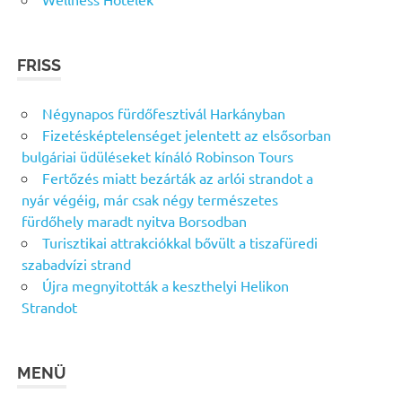
FRISS
Négynapos fürdőfesztivál Harkányban
Fizetésképtelenséget jelentett az elsősorban
bulgáriai üdüléseket kínáló Robinson Tours
Fertőzés miatt bezárták az arlói strandot a
nyár végéig, már csak négy természetes
fürdőhely maradt nyitva Borsodban
Turisztikai attrakciókkal bővült a tiszafüredi
szabadvízi strand
Újra megnyitották a keszthelyi Helikon
Strandot
MENÜ