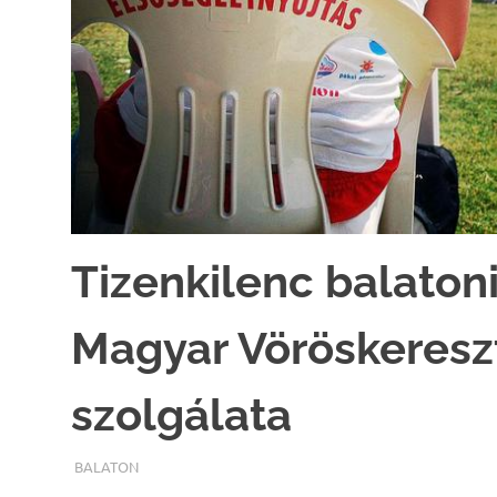
Tizenkilenc balaton
Magyar Vöröskeresz
szolgálata
TERMALFURDOK.COM
BALATON