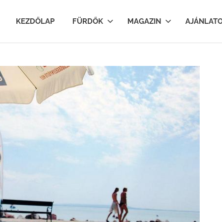
lfurdok.com
KEZDŐLAP
FÜRDŐK
MAGAZIN
AJÁNLAT