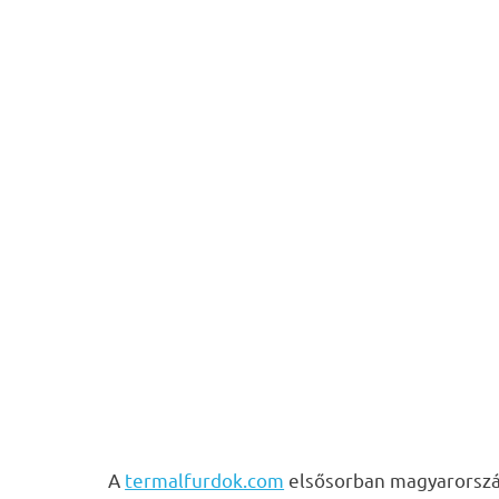
A
termalfurdok.com
elsősorban magyarország