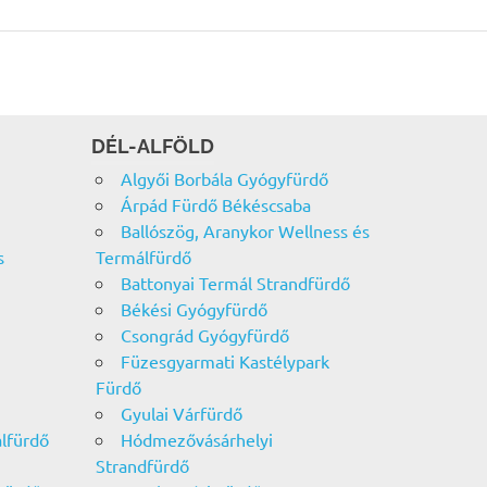
DÉL-ALFÖLD
Algyői Borbála Gyógyfürdő
Árpád Fürdő Békéscsaba
Ballószög, Aranykor Wellness és
s
Termálfürdő
Battonyai Termál Strandfürdő
Békési Gyógyfürdő
Csongrád Gyógyfürdő
Füzesgyarmati Kastélypark
Fürdő
Gyulai Várfürdő
álfürdő
Hódmezővásárhelyi
Strandfürdő