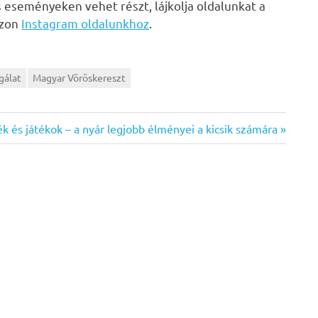
s eseményeken vehet részt, lájkolja oldalunkat a
zzon
Instagram oldalunkhoz
.
gálat
Magyar Vöröskereszt
és játékok – a nyár legjobb élményei a kicsik számára