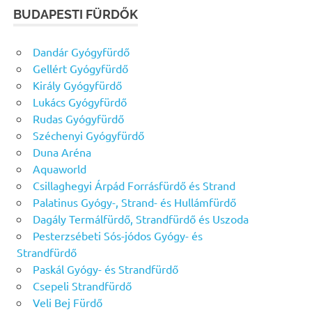
BUDAPESTI FÜRDŐK
Dandár Gyógyfürdő
Gellért Gyógyfürdő
Király Gyógyfürdő
Lukács Gyógyfürdő
Rudas Gyógyfürdő
Széchenyi Gyógyfürdő
Duna Aréna
Aquaworld
Csillaghegyi Árpád Forrásfürdő és Strand
Palatinus Gyógy-, Strand- és Hullámfürdő
Dagály Termálfürdő, Strandfürdő és Uszoda
Pesterzsébeti Sós-jódos Gyógy- és
Strandfürdő
Paskál Gyógy- és Strandfürdő
Csepeli Strandfürdő
Veli Bej Fürdő