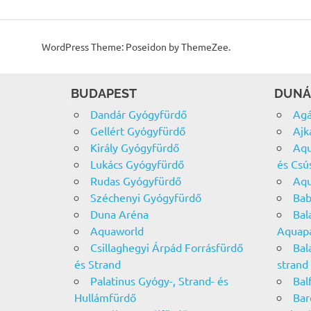
WordPress Theme: Poseidon by ThemeZee.
BUDAPEST
DUNÁ
Dandár Gyógyfürdő
Agá
Gellért Gyógyfürdő
Ajk
Király Gyógyfürdő
Aqu
Lukács Gyógyfürdő
és Csú
Rudas Gyógyfürdő
Aqu
Széchenyi Gyógyfürdő
Bab
Duna Aréna
Bal
Aquaworld
Aquap
Csillaghegyi Árpád Forrásfürdő
Bal
és Strand
strand
Palatinus Gyógy-, Strand- és
Bal
Hullámfürdő
Bar