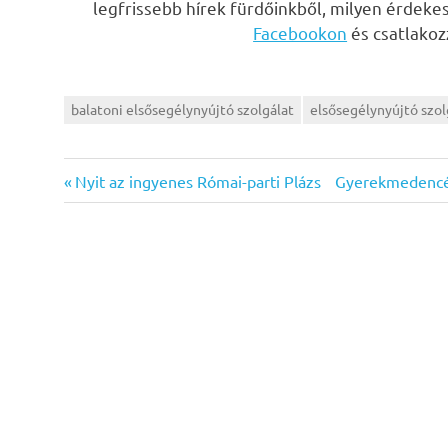
legfrissebb hírek fürdőinkből, milyen érdeke
Facebookon
és csatlako
balatoni elsősegélynyújtó szolgálat
elsősegélynyújtó szol
Previous
Next
Bejegyzés
Nyit az ingyenes Római-parti Plázs
Gyerekmedencék 
Post:
Post:
navigáció