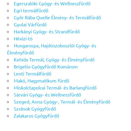
Egerszalóki Gyógy- és Wellnessfürdő
Egri termálfürdő
Győr Rába Quelle Élmény- és Termálfürdő
Gyulai Várfürdő
Harkányi Gyógy- és Strandfürdő
Hévízi-tó
Hungarospa, Hajdúszoboszlói Gyógy- és
Élményfürdő
Kehida Termál, Gyógy- és Élményfürdő
Brigetio Gyógyfürdő Komárom
Lenti Termálfürdő
Makó, Hagymatikum fürdő
Miskolctapolcai Termál- és Barlangfürdő
Sárvári Gyógy- és Wellnessfürdő
Szeged, Anna Gyógy-, Termál- és Élményfürdő
Szolnok Gyógyfürdő
Zalakaros Gyógyfürdő