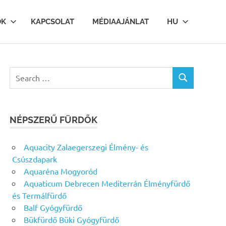
OK
KAPCSOLAT
MÉDIAAJÁNLAT
HU
Search
SEARCH
for:
NÉPSZERŰ FÜRDŐK
Aquacity Zalaegerszegi Élmény- és
Csúszdapark
Aquaréna Mogyoród
Aquaticum Debrecen Mediterrán Élményfürdő
és Termálfürdő
Balf Gyógyfürdő
Bükfürdő Büki Gyógyfürdő