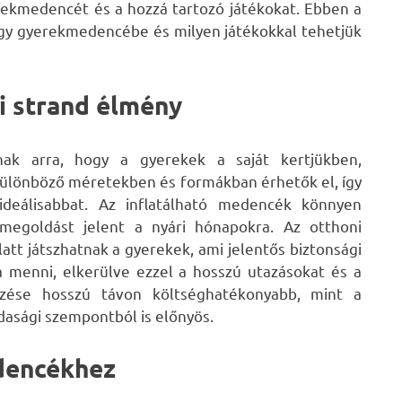
ekmedencét és a hozzá tartozó játékokat. Ebben a
gy gyerekmedencébe és milyen játékokkal tehetjük
i strand élmény
nak arra, hogy a gyerekek a saját kertjükben,
Különböző méretekben és formákban érhetők el, így
ideálisabbat. Az inflatálható medencék könnyen
s megoldást jelent a nyári hónapokra. Az otthoni
att játszhatnak a gyerekek, ami jelentős biztonsági
a menni, elkerülve ezzel a hosszú utazásokat és a
rzése hosszú távon költséghatékonyabb, mint a
dasági szempontból is előnyös.
dencékhez