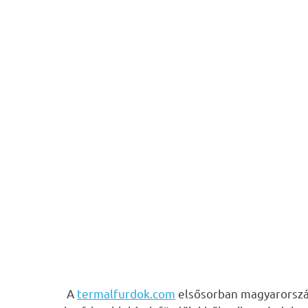
A
termalfurdok.com
elsősorban magyarország