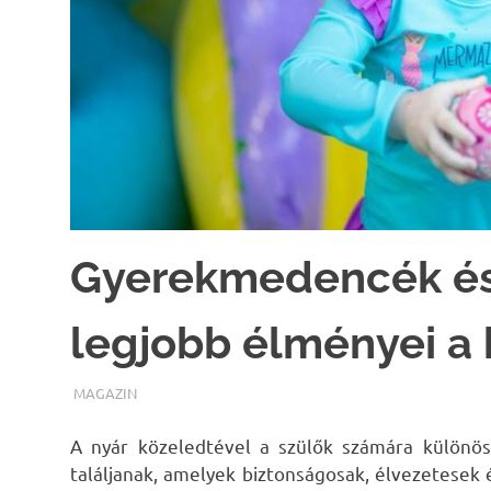
Gyerekmedencék és 
legjobb élményei a 
TERMALFURDOK.COM
MAGAZIN
A nyár közeledtével a szülők számára különös
találjanak, amelyek biztonságosak, élvezetesek 