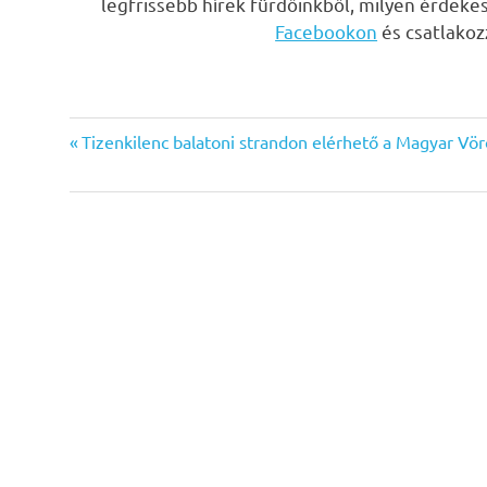
legfrissebb hírek fürdőinkből, milyen érdeke
Facebookon
és csatlako
Previous
Bejegyzés
Tizenkilenc balatoni strandon elérhető a Magyar Vör
Post:
navigáció