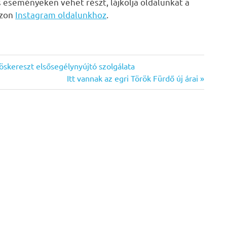
s eseményeken vehet részt, lájkolja oldalunkat a
zzon
Instagram oldalunkhoz
.
öskereszt elsősegélynyújtó szolgálata
Next
Itt vannak az egri Török Fürdő új árai
Post: