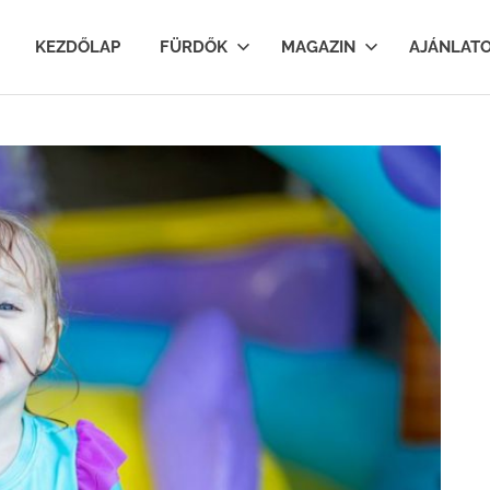
lfurdok.com
KEZDŐLAP
FÜRDŐK
MAGAZIN
AJÁNLAT