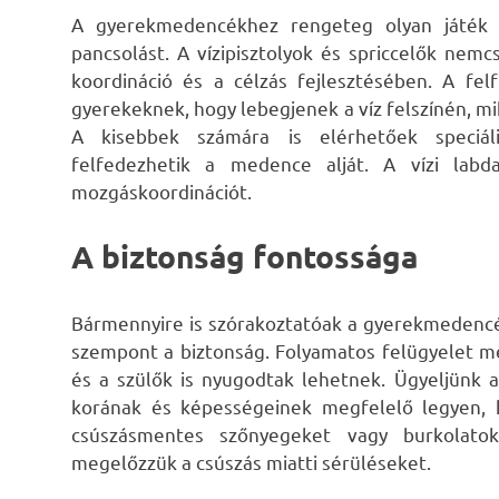
A gyerekmedencékhez rengeteg olyan játék 
pancsolást. A vízipisztolyok és spriccelők nem
koordináció és a célzás fejlesztésében. A fe
gyerekeknek, hogy lebegjenek a víz felszínén, mik
A kisebbek számára is elérhetőek speciál
felfedezhetik a medence alját. A vízi labd
mozgáskoordinációt.
A biztonság fontossága
Bármennyire is szórakoztatóak a gyerekmedencék
szempont a biztonság. Folyamatos felügyelet m
és a szülők is nyugodtak lehetnek. Ügyeljünk 
korának és képességeinek megfelelő legyen, 
csúszásmentes szőnyegeket vagy burkolato
megelőzzük a csúszás miatti sérüléseket.