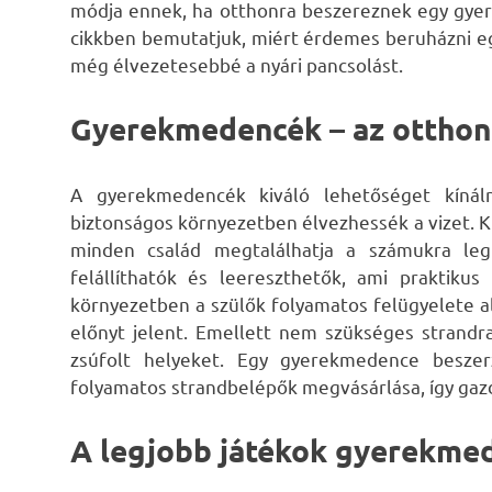
módja ennek, ha otthonra beszereznek egy gyer
cikkben bemutatjuk, miért érdemes beruházni e
még élvezetesebbé a nyári pancsolást.
Gyerekmedencék – az otthon
A gyerekmedencék kiváló lehetőséget kínál
biztonságos környezetben élvezhessék a vizet. 
minden család megtalálhatja a számukra leg
felállíthatók és leereszthetők, ami praktiku
környezetben a szülők folyamatos felügyelete al
előnyt jelent. Emellett nem szükséges strandr
zsúfolt helyeket. Egy gyerekmedence besze
folyamatos strandbelépők megvásárlása, így gaz
A legjobb játékok gyerekme