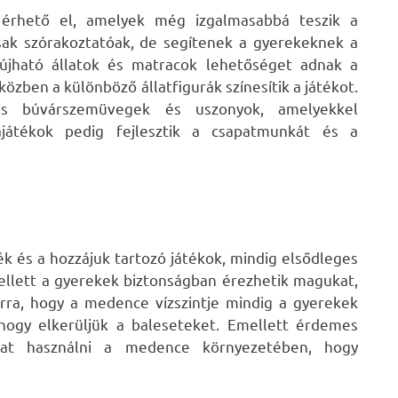
érhető el, amelyek még izgalmasabbá teszik a
csak szórakoztatóak, de segítenek a gyerekeknek a
lfújható állatok és matracok lehetőséget adnak a
özben a különböző állatfigurák színesítik a játékot.
is búvárszemüvegek és uszonyok, amelyekkel
ajátékok pedig fejlesztik a csapatmunkát és a
 és a hozzájuk tartozó játékok, mindig elsődleges
ellett a gyerekek biztonságban érezhetik magukat,
arra, hogy a medence vízszintje mindig a gyerekek
hogy elkerüljük a baleseteket. Emellett érdemes
kat használni a medence környezetében, hogy