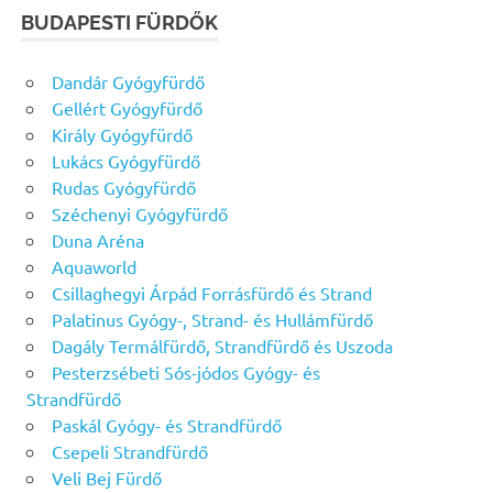
BUDAPESTI FÜRDŐK
Dandár Gyógyfürdő
Gellért Gyógyfürdő
Király Gyógyfürdő
Lukács Gyógyfürdő
Rudas Gyógyfürdő
Széchenyi Gyógyfürdő
Duna Aréna
Aquaworld
Csillaghegyi Árpád Forrásfürdő és Strand
Palatinus Gyógy-, Strand- és Hullámfürdő
Dagály Termálfürdő, Strandfürdő és Uszoda
Pesterzsébeti Sós-jódos Gyógy- és
Strandfürdő
Paskál Gyógy- és Strandfürdő
Csepeli Strandfürdő
Veli Bej Fürdő