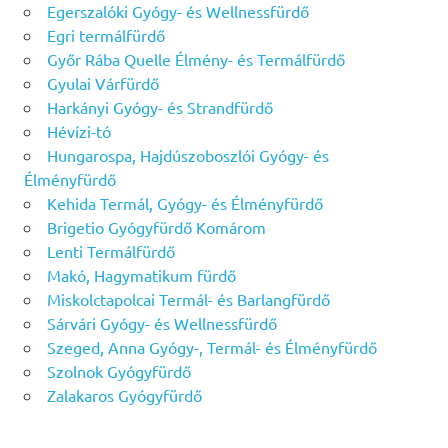
Egerszalóki Gyógy- és Wellnessfürdő
Egri termálfürdő
Győr Rába Quelle Élmény- és Termálfürdő
Gyulai Várfürdő
Harkányi Gyógy- és Strandfürdő
Hévízi-tó
Hungarospa, Hajdúszoboszlói Gyógy- és
Élményfürdő
Kehida Termál, Gyógy- és Élményfürdő
Brigetio Gyógyfürdő Komárom
Lenti Termálfürdő
Makó, Hagymatikum fürdő
Miskolctapolcai Termál- és Barlangfürdő
Sárvári Gyógy- és Wellnessfürdő
Szeged, Anna Gyógy-, Termál- és Élményfürdő
Szolnok Gyógyfürdő
Zalakaros Gyógyfürdő