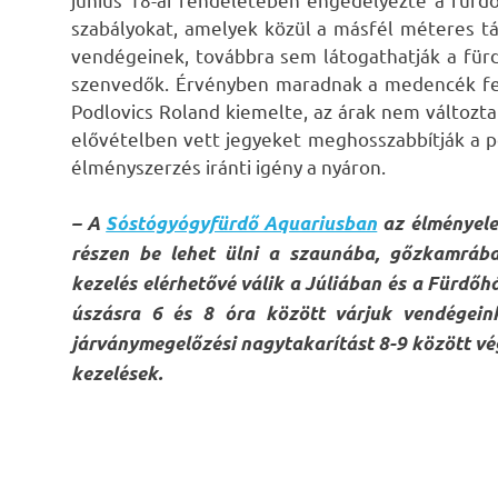
szabályokat, amelyek közül a másfél méteres táv
vendégeinek, továbbra sem látogathatják a fü
szenvedők. Érvényben maradnak a medencék fert
Podlovics Roland kiemelte, az árak nem változtak
elővételben vett jegyeket meghosszabbítják a p
élményszerzés iránti igény a nyáron.
– A
Sóstógyógyfürdő Aquariusban
az élményelem
részen be lehet ülni a szaunába, gőzkamráb
kezelés elérhetővé válik a Júliában és a Fürdőh
úszásra 6 és 8 óra között várjuk vendégeink
járványmegelőzési nagytakarítást 8-9 között vé
kezelések.