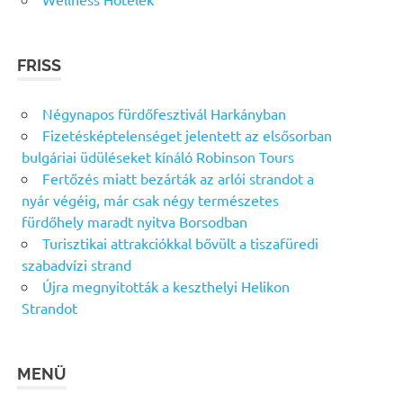
FRISS
Négynapos fürdőfesztivál Harkányban
Fizetésképtelenséget jelentett az elsősorban
bulgáriai üdüléseket kínáló Robinson Tours
Fertőzés miatt bezárták az arlói strandot a
nyár végéig, már csak négy természetes
fürdőhely maradt nyitva Borsodban
Turisztikai attrakciókkal bővült a tiszafüredi
szabadvízi strand
Újra megnyitották a keszthelyi Helikon
Strandot
MENÜ