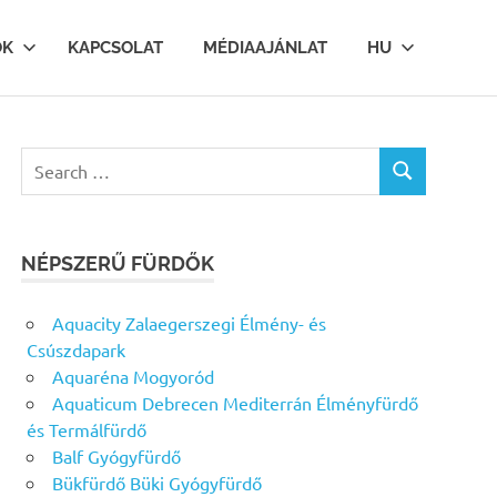
OK
KAPCSOLAT
MÉDIAAJÁNLAT
HU
Search
SEARCH
for:
NÉPSZERŰ FÜRDŐK
Aquacity Zalaegerszegi Élmény- és
Csúszdapark
Aquaréna Mogyoród
Aquaticum Debrecen Mediterrán Élményfürdő
és Termálfürdő
Balf Gyógyfürdő
Bükfürdő Büki Gyógyfürdő