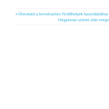
Previous
Bejegyzés
Útmutató a természetes fürdőhelyek használatához
Post:
Next
Négyévnyi szünet után megny
navigáció
Post: