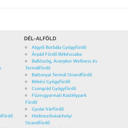
DÉL-ALFÖLD
Algyői Borbála Gyógyfürdő
Árpád Fürdő Békéscsaba
Ballószög, Aranykor Wellness és
s
Termálfürdő
Battonyai Termál Strandfürdő
Békési Gyógyfürdő
Csongrád Gyógyfürdő
Füzesgyarmati Kastélypark
Fürdő
Gyulai Várfürdő
álfürdő
Hódmezővásárhelyi
Strandfürdő