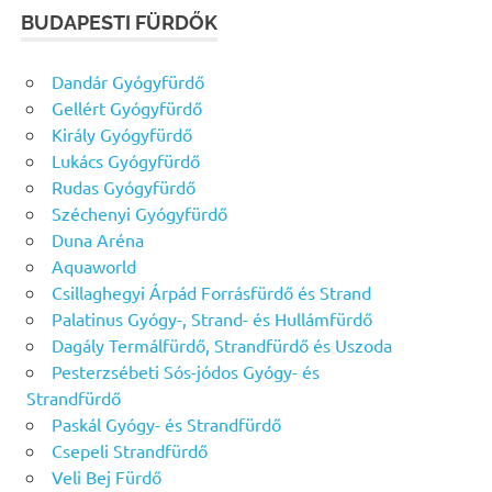
BUDAPESTI FÜRDŐK
Dandár Gyógyfürdő
Gellért Gyógyfürdő
Király Gyógyfürdő
Lukács Gyógyfürdő
Rudas Gyógyfürdő
Széchenyi Gyógyfürdő
Duna Aréna
Aquaworld
Csillaghegyi Árpád Forrásfürdő és Strand
Palatinus Gyógy-, Strand- és Hullámfürdő
Dagály Termálfürdő, Strandfürdő és Uszoda
Pesterzsébeti Sós-jódos Gyógy- és
Strandfürdő
Paskál Gyógy- és Strandfürdő
Csepeli Strandfürdő
Veli Bej Fürdő