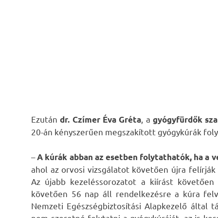
Ezután
, a
dr. Czímer Éva Gréta
gyógyfürdők sza
20-án kényszerűen megszakított gyógykúrák foly
–
A kúrák abban az esetben folytathatók, ha a 
ahol az orvosi vizsgálatot követően újra felír
Az újabb kezeléssorozatot a kiírást követőe
követően 56 nap áll rendelkezésre a kúra felv
Nemzeti Egészségbiztosítási Alapkezelő által t
nem szeretné folytatni a gyógykúráját, az is ker