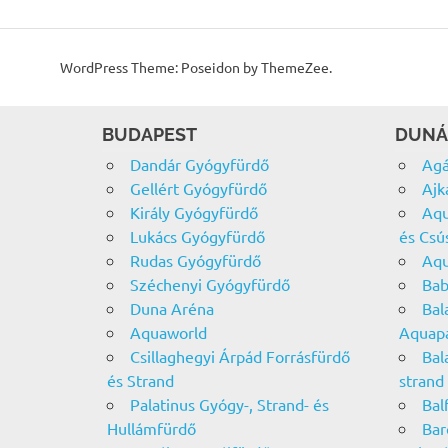
WordPress Theme: Poseidon by ThemeZee.
BUDAPEST
DUNÁ
Dandár Gyógyfürdő
Agá
Gellért Gyógyfürdő
Ajk
Király Gyógyfürdő
Aqu
Lukács Gyógyfürdő
és Csú
Rudas Gyógyfürdő
Aqu
Széchenyi Gyógyfürdő
Bab
Duna Aréna
Bal
Aquaworld
Aquap
Csillaghegyi Árpád Forrásfürdő
Bal
és Strand
strand
Palatinus Gyógy-, Strand- és
Bal
Hullámfürdő
Bar