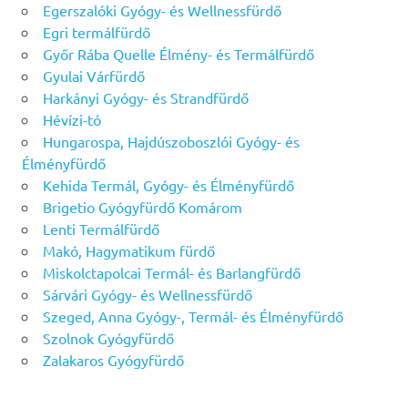
Egerszalóki Gyógy- és Wellnessfürdő
Egri termálfürdő
Győr Rába Quelle Élmény- és Termálfürdő
Gyulai Várfürdő
Harkányi Gyógy- és Strandfürdő
Hévízi-tó
Hungarospa, Hajdúszoboszlói Gyógy- és
Élményfürdő
Kehida Termál, Gyógy- és Élményfürdő
Brigetio Gyógyfürdő Komárom
Lenti Termálfürdő
Makó, Hagymatikum fürdő
Miskolctapolcai Termál- és Barlangfürdő
Sárvári Gyógy- és Wellnessfürdő
Szeged, Anna Gyógy-, Termál- és Élményfürdő
Szolnok Gyógyfürdő
Zalakaros Gyógyfürdő