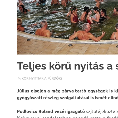
Teljes körű nyitás a
TERMALFURDOK.COM
MIKOR NYITNAK A FÜRDŐK?
Július elsején a még zárva tartó egységek is 
gyógyászati részleg szolgáltatásai is ismét elin
sajtótájékozta
Podlovics Roland vezérigazgató
június 18-ai rendeletében engedélyezte a fürd