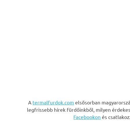
A
termalfurdok.com
elsősorban magyarország
legfrissebb hírek fürdőinkből, milyen érdeke
Facebookon
és csatlako