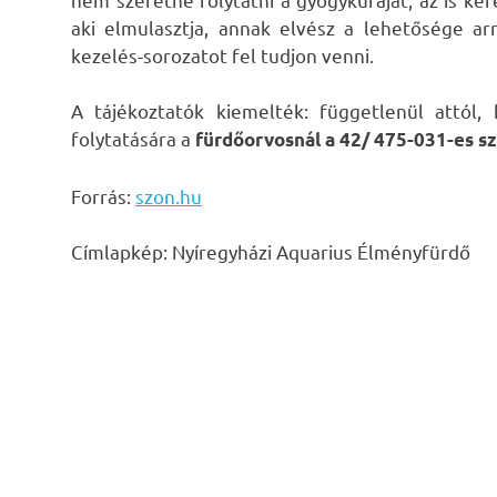
aki elmulasztja, annak elvész a lehetősége a
kezelés-sorozatot fel tudjon venni.
A tájékoztatók kiemelték: függetlenül attól,
folytatására a
fürdőorvosnál a 42/ 475-031-es sz
Forrás:
szon.hu
Címlapkép: Nyíregyházi Aquarius Élményfürdő