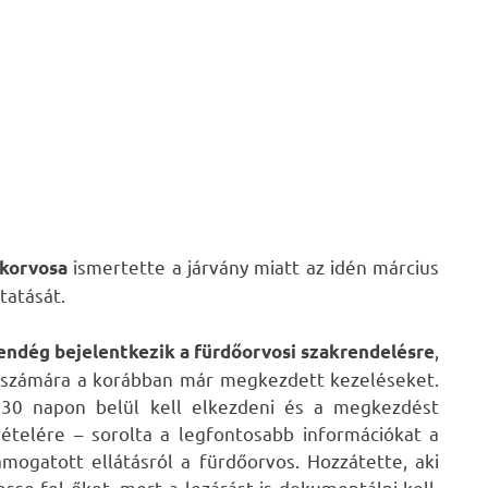
ismertette a járvány miatt az idén március
korvosa
tatását.
,
vendég bejelentkezik a fürdőorvosi szakrendelésre
ják számára a korábban már megkezdett kezeléseket.
n 30 napon belül kell elkezdeni és a megkezdést
ételére – sorolta a legfontosabb információkat a
ámogatott ellátásról a fürdőorvos. Hozzátette, aki
esse fel őket, mert a lezárást is dokumentálni kell,