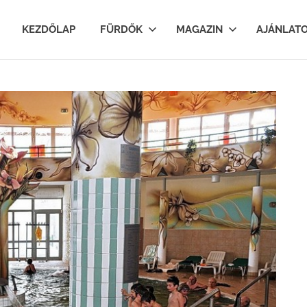
lfurdok.com
KEZDŐLAP
FÜRDŐK
MAGAZIN
AJÁNLAT