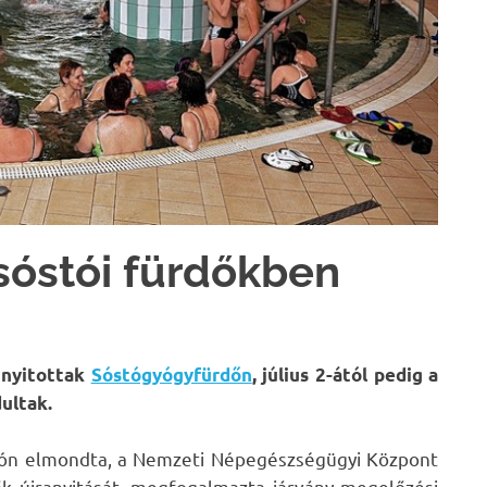
 sóstói fürdőkben
kinyitottak
Sóstógyógyfürdőn
, július 2-ától pedig a
dultak.
tón elmondta, a Nemzeti Népegészségügyi Központ
ők újranyitását, megfogalmazta járvány megelőzési