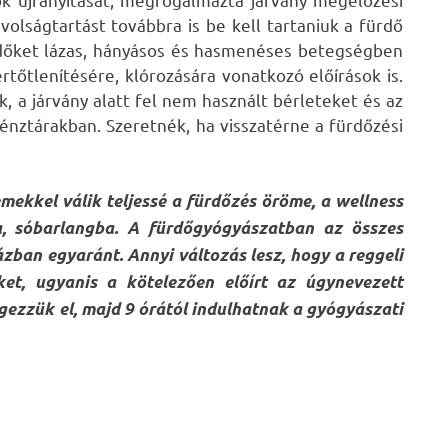
olságtartást továbbra is be kell tartaniuk a fürdő
rdőket lázas, hányásos és hasmenéses betegségben
őtlenítésére, klórozására vonatkozó előírások is.
, a járvány alatt fel nem használt bérleteket és az
énztárakban. Szeretnék, ha visszatérne a fürdőzési
ekkel válik teljessé a fürdőzés öröme, a wellness
a, sóbarlangba. A fürdőgyógyászatban az összes
ázban egyaránt. Annyi változás lesz, hogy a reggeli
et, ugyanis a kötelezően előírt az úgynevezett
gezzük el, majd 9 órától indulhatnak a gyógyászati