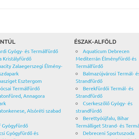
NTÚL
ÉSZAK-ALFÖLD
rdi Gyógy- és Termálfürdő
Aquaticum Debrecen
a Kristályfürdő
Mediterrán Élményfürdő és
acity Zalaegerszegi Élmény-
Termálfürdő
szdapark
Balmazújvárosi Termál- é
asziget Esztergom
Strandfürdő
ócsai Termálfürdő
Berekfürdői Termál- és
atonfüred, Annagora
Strandfürdő
ark
Cserkeszőlő Gyógy- és
atonkenese, Alsóréti szabad
strandfürdő
Berettyóújfalu, Bihar
f Gyógyfürdő
Termálliget Strand- és Term
csi Gyógyfürdő és
Debreceni Sportuszoda