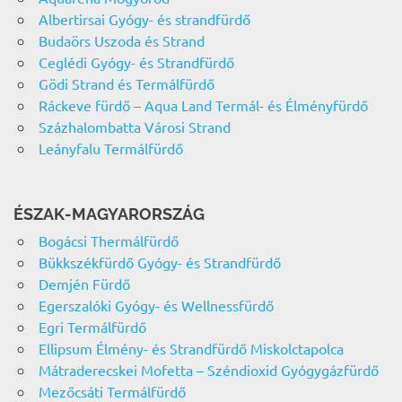
Albertirsai Gyógy- és strandfürdő
Budaörs Uszoda és Strand
Ceglédi Gyógy- és Strandfürdő
Gödi Strand és Termálfürdő
Ráckeve fürdő – Aqua Land Termál- és Élményfürdő
Százhalombatta Városi Strand
Leányfalu Termálfürdő
ÉSZAK-MAGYARORSZÁG
Bogácsi Thermálfürdő
Bükkszékfürdő Gyógy- és Strandfürdő
Demjén Fürdő
Egerszalóki Gyógy- és Wellnessfürdő
Egri Termálfürdő
Ellipsum Élmény- és Strandfürdő Miskolctapolca
Mátraderecskei Mofetta – Széndioxid Gyógygázfürdő
Mezőcsáti Termálfürdő