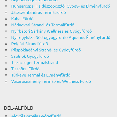
Hungarospa, Hajdúszoboszlói Gyógy- és Élményfürdő
Jászszentandrás Termálfürdő
Kabai Fürdő
Nádudvari Strand- és Termálfürdő
Nyírbátori Sárkány Wellness és Gyógyfürdő
Nyíregyháza-Sóstógyógyfürdő Aquarius Élményfürdő
Polgári Strandfürdő
Püspökladányi Strand- és Gyógyfürdő
Szolnok Gyógyfürdő
Tiszacsegei Termálstrand
Tiszaörsi Fürdő
Túrkeve Termál és Élményfürdő
Vásárosnamény Termál- és Wellness Fürdő
DÉL-ALFÖLD
Algyői Borbála Gyógyfürdő