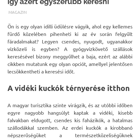
így azért egyszerűbb keresni
TERMALFURDOK.COM
MAGAZIN
Ön is egy olyan idilli üdülésre vágyik, ahol egy kellemes
fürdő közelében pihenheti ki az év során felgyűlt
fáradalmakat?
Legyen csendes, nyugodt, ugyanakkor
vízközeli is egyben? A gyógyvízkövető szállások
keresésével bizony meggyűlhet a baja, ezért az alábbi
cikkben mutatunk egy olyan opciót, amellyel jelentősen
lecsökkentheti a keresési időt.
A vidéki kuckók térnyerése itthon
A magyar turisztika szinte virágzik, és az utóbbi időben
egyre nagyobb hangsúlyt kaptak a vidéki, kisebb
falvakban eldugott, csendes kis faházikók, a hatalmas
szállodákkal szemben. Az erdei kuckók a kirobbanó
népszerűségüket a természetközeliségüknek