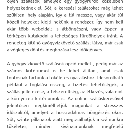
olyan szállások, amelyek egy gyógyfürdő közelében
helyezkednek el. Sőt, a keresési találatokat még lehet
szűkíteni hely alapján, így a túl messze, vagy akár túl
közeli helyeket kiejti nekünk a rendszer. Így nem kell
akár több weboldalt is átböngészni, vagy éppen a
térképen kutakodni a lehetséges fürdőhelyek iránt. A
rengeteg kitűnő gyógyvízkövető szállást látva, már csak
a végleges döntés meghozása lesz időigényes.
A gyógyvízkövető szállások opció mellett, pedig már az
számos kritériumot is be lehet állítani, amit csak
fontosnak tartunk a tökéletes nyaraláshoz. Idesorolható
például a foglalási összeg, a fizetési lehetőségek, a
szállás jellemzése, a felszereltség, az étkezés, valamint
a környezeti kritériumok is. Az online szálláskeresővel
jelentősen megkímélhetjük magunkat a stresszes
időszaktól, amelyet a hosszadalmas böngészés okoz.
Sőt, szinte pillanatok alatt megtalálhatjuk a számunkra
tökéletes, minden kívánalmunknak megfelelő