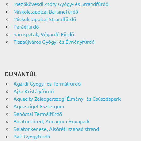
Mezőkövesdi Zsóry Gyógy- és Strandfürdő
Miskolctapolcai Barlangfürdő
Miskolctapolcai Strandfürdő
Parádfürdő
Sárospatak, Végardó Fürdő
Tiszaújváros Gyógy- és Élményfürdő
DUNÁNTÚL
Agárdi Gyógy- és Termálfürdő
Ajka Kristályfürdő
Aquacity Zalaegerszegi Élmény- és Csúszdapark
Aquasziget Esztergom
Babócsai Termálfürdő
Balatonfüred, Annagora Aquapark
Balatonkenese, Alsóréti szabad strand
Balf Gyógyfürdő