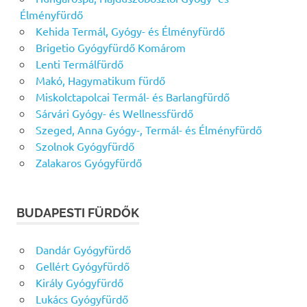
Élményfürdő
Kehida Termál, Gyógy- és Élményfürdő
Brigetio Gyógyfürdő Komárom
Lenti Termálfürdő
Makó, Hagymatikum fürdő
Miskolctapolcai Termál- és Barlangfürdő
Sárvári Gyógy- és Wellnessfürdő
Szeged, Anna Gyógy-, Termál- és Élményfürdő
Szolnok Gyógyfürdő
Zalakaros Gyógyfürdő
BUDAPESTI FÜRDŐK
Dandár Gyógyfürdő
Gellért Gyógyfürdő
Király Gyógyfürdő
Lukács Gyógyfürdő