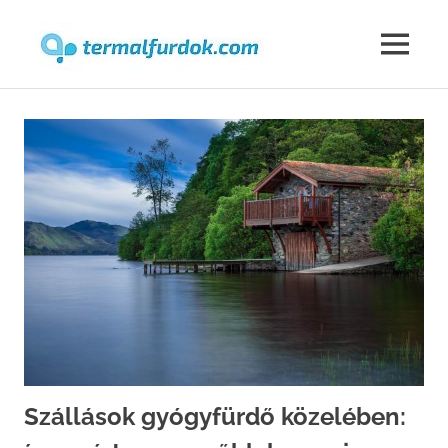
Termalfur
MENU
Skip
to
content
Szállások gyógyfürdő közelében: