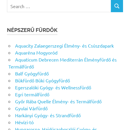
Search
SEARCH
for:
NÉPSZERŰ FÜRDŐK
Aquacity Zalaegerszegi Élmény- és Csúszdapark
Aquaréna Mogyoród
Aquaticum Debrecen Mediterrán Élményfürdő és
Termálfürdő
Balf Gyógyfürdő
Bükfürdő Büki Gyógyfürdő
Egerszalóki Gyógy- és Wellnessfürdő
Egri termálfürdő
Győr Rába Quelle Élmény- és Termálfürdő
Gyulai Várfürdő
Harkányi Gyógy- és Strandfürdő
Hévízi-tó
Hungarospa, Hajdúszoboszlói Gyógy- és