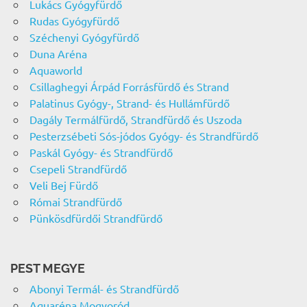
Lukács Gyógyfürdő
Rudas Gyógyfürdő
Széchenyi Gyógyfürdő
Duna Aréna
Aquaworld
Csillaghegyi Árpád Forrásfürdő és Strand
Palatinus Gyógy-, Strand- és Hullámfürdő
Dagály Termálfürdő, Strandfürdő és Uszoda
Pesterzsébeti Sós-jódos Gyógy- és Strandfürdő
Paskál Gyógy- és Strandfürdő
Csepeli Strandfürdő
Veli Bej Fürdő
Római Strandfürdő
Pünkösdfürdői Strandfürdő
PEST MEGYE
Abonyi Termál- és Strandfürdő
Aquaréna Mogyoród