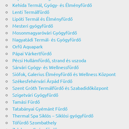
Kehida Termál, Gyógy- és Élményfürdő
Lenti Termálfürdő
Lipóti Termál és Élményfürdő
Mesteri gyógyfürdő
Mosonmagyaróvári Gyógyfürdő
Nagyatádi Termál- és Gyógyfürdő
Orfű Aquapark
Pápai Várkertfürdő
Pécsi Hullámfürdő, strand és uszoda
Sárvári Gyógy- és Wellnessfürdő
Siófok, Galerius Élményfürdő és Wellness Központ
Székesfehérvári Árpád Fürdő
Szent Gróth Termálfürdő és Szabadidőközpont
Szigetvári Gyógyfürdő
Tamási Fürdő
Tatabányai Gyémánt Fürdő
Thermal Spa Siklós – Siklósi gyógyfürdő
Tófürdő Szombathely