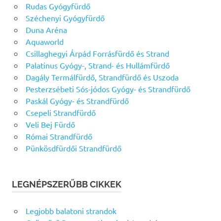
Rudas Gyógyfürdő
Széchenyi Gyógyfürdő
Duna Aréna
Aquaworld
Csillaghegyi Árpád Forrásfürdő és Strand
Palatinus Gyógy-, Strand- és Hullámfürdő
Dagály Termálfürdő, Strandfürdő és Uszoda
Pesterzsébeti Sós-jódos Gyógy- és Strandfürdő
Paskál Gyógy- és Strandfürdő
Csepeli Strandfürdő
Veli Bej Fürdő
Római Strandfürdő
Pünkösdfürdői Strandfürdő
LEGNÉPSZERŰBB CIKKEK
Legjobb balatoni strandok