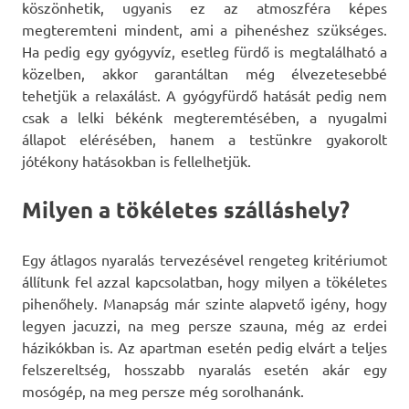
köszönhetik, ugyanis ez az atmoszféra képes
megteremteni mindent, ami a pihenéshez szükséges.
Ha pedig egy gyógyvíz, esetleg fürdő is megtalálható a
közelben, akkor garantáltan még élvezetesebbé
tehetjük a relaxálást. A gyógyfürdő hatását pedig nem
csak a lelki békénk megteremtésében, a nyugalmi
állapot elérésében, hanem a testünkre gyakorolt
jótékony hatásokban is fellelhetjük.
Milyen a tökéletes szálláshely?
Egy átlagos nyaralás tervezésével rengeteg kritériumot
állítunk fel azzal kapcsolatban, hogy milyen a tökéletes
pihenőhely. Manapság már szinte alapvető igény, hogy
legyen jacuzzi, na meg persze szauna, még az erdei
házikókban is. Az apartman esetén pedig elvárt a teljes
felszereltség, hosszabb nyaralás esetén akár egy
mosógép, na meg persze még sorolhanánk.