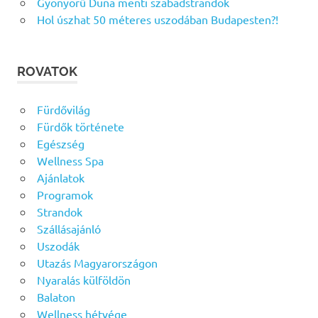
Gyönyörű Duna menti szabadstrandok
Hol úszhat 50 méteres uszodában Budapesten?!
ROVATOK
Fürdővilág
Fürdők története
Egészség
Wellness Spa
Ajánlatok
Programok
Strandok
Szállásajánló
Uszodák
Utazás Magyarországon
Nyaralás külföldön
Balaton
Wellness hétvége