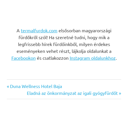
A
termalfurdok.com
elsősorban magyarországi
fürdőkről szól! Ha szeretné tudni, hogy mik a
legfrissebb hírek fürdőinkből, milyen érdekes
eseményeken vehet részt, lájkolja oldalunkat a
Facebookon
és csatlakozzon
Instagram oldalunkhoz
.
Previous
Bejegyzés
Duna Wellness Hotel Baja
Post:
Next
Eladná az önkormányzat az igali gyógyfürdőt
navigáció
Post: