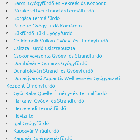
Barcsi Gyógyfürdő és Rekreációs Központ
Bázakerettyei strand és termálfürdő
Borgáta Termálfürdő
Brigetio Gyógyfürdő Komárom
Bükfürdő Büki Gyógyfürdő
Celldömölk Vulkán Gyógy- és Élményfürdő
Csiszta Fürdő Csisztapuszta
Csokonyavisonta Gyógy- és Strandfürdő
Dombóvár – Gunaras Gyógyfürdő
Dunaföldvári Strand- és Gyógyfürdő
Dunaújvárosi Aquantis Wellness- és Gyógyászati
Központ Élményfürdő
Győr Rába Quelle Élmény- és Termálfürdő
Harkányi Gyógy- és Strandfürdő
Hertelendi Termálfürdő
Hévízi-tó
Igal Gyógyfürdő
Kaposvár Virágfürdő
Kapuvári Szénsavgázfürdő