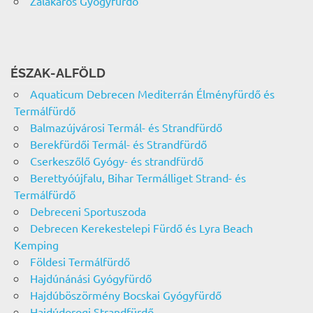
Zalakaros Gyógyfürdő
ÉSZAK-ALFÖLD
Aquaticum Debrecen Mediterrán Élményfürdő és
Termálfürdő
Balmazújvárosi Termál- és Strandfürdő
Berekfürdői Termál- és Strandfürdő
Cserkeszőlő Gyógy- és strandfürdő
Berettyóújfalu, Bihar Termálliget Strand- és
Termálfürdő
Debreceni Sportuszoda
Debrecen Kerekestelepi Fürdő és Lyra Beach
Kemping
Földesi Termálfürdő
Hajdúnánási Gyógyfürdő
Hajdúböszörmény Bocskai Gyógyfürdő
Hajdúdorogi Strandfürdő