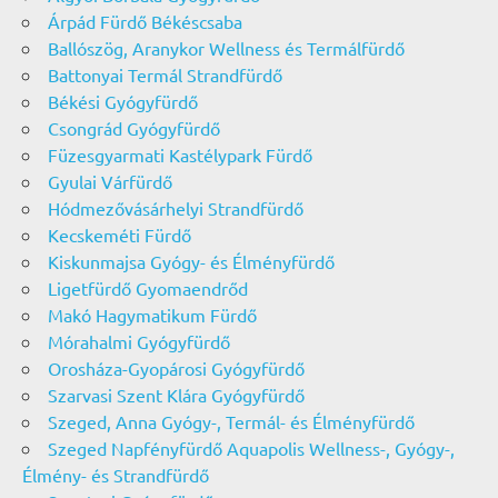
Árpád Fürdő Békéscsaba
Ballószög, Aranykor Wellness és Termálfürdő
Battonyai Termál Strandfürdő
Békési Gyógyfürdő
Csongrád Gyógyfürdő
Füzesgyarmati Kastélypark Fürdő
Gyulai Várfürdő
Hódmezővásárhelyi Strandfürdő
Kecskeméti Fürdő
Kiskunmajsa Gyógy- és Élményfürdő
Ligetfürdő Gyomaendrőd
Makó Hagymatikum Fürdő
Mórahalmi Gyógyfürdő
Orosháza-Gyopárosi Gyógyfürdő
Szarvasi Szent Klára Gyógyfürdő
Szeged, Anna Gyógy-, Termál- és Élményfürdő
Szeged Napfényfürdő Aquapolis Wellness-, Gyógy-,
Élmény- és Strandfürdő