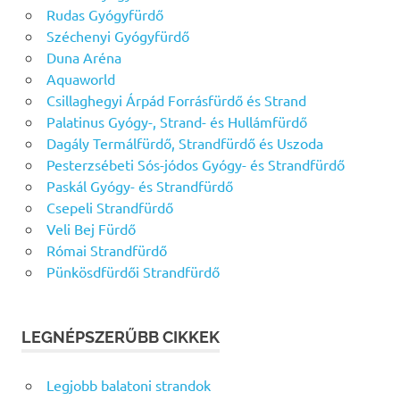
Rudas Gyógyfürdő
Széchenyi Gyógyfürdő
Duna Aréna
Aquaworld
Csillaghegyi Árpád Forrásfürdő és Strand
Palatinus Gyógy-, Strand- és Hullámfürdő
Dagály Termálfürdő, Strandfürdő és Uszoda
Pesterzsébeti Sós-jódos Gyógy- és Strandfürdő
Paskál Gyógy- és Strandfürdő
Csepeli Strandfürdő
Veli Bej Fürdő
Római Strandfürdő
Pünkösdfürdői Strandfürdő
LEGNÉPSZERŰBB CIKKEK
Legjobb balatoni strandok