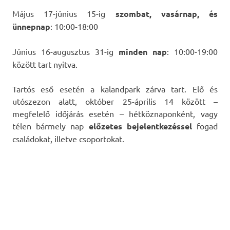
Május 17-június 15-ig
szombat, vasárnap, és
ünnepnap
: 10:00-18:00
Június 16-augusztus 31-ig
minden nap
: 10:00-19:00
között tart nyitva.
Tartós eső esetén a kalandpark zárva tart. Elő és
utószezon alatt, október 25-április 14 között –
megfelelő időjárás esetén – hétköznaponként, vagy
télen bármely nap
előzetes bejelentkezéssel
fogad
családokat, illetve csoportokat.