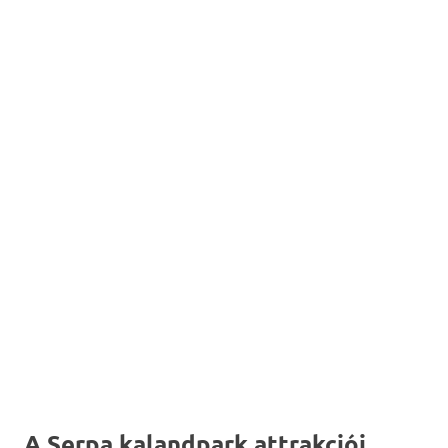
A Serpa kalandpark attrakciói