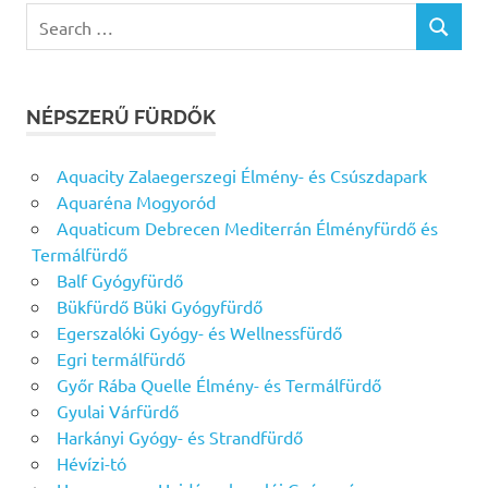
Search
SEARCH
for:
NÉPSZERŰ FÜRDŐK
Aquacity Zalaegerszegi Élmény- és Csúszdapark
Aquaréna Mogyoród
Aquaticum Debrecen Mediterrán Élményfürdő és
Termálfürdő
Balf Gyógyfürdő
Bükfürdő Büki Gyógyfürdő
Egerszalóki Gyógy- és Wellnessfürdő
Egri termálfürdő
Győr Rába Quelle Élmény- és Termálfürdő
Gyulai Várfürdő
Harkányi Gyógy- és Strandfürdő
Hévízi-tó