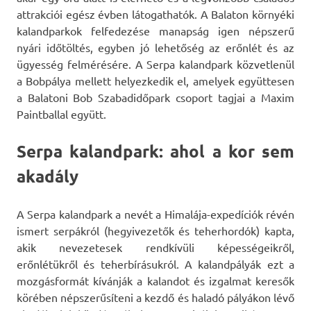
attrakciói egész évben látogathatók. A Balaton környéki
kalandparkok felfedezése manapság igen népszerű
nyári időtöltés, egyben jó lehetőség az erőnlét és az
ügyesség felmérésére. A Serpa kalandpark közvetlenül
a Bobpálya mellett helyezkedik el, amelyek együttesen
a Balatoni Bob Szabadidőpark csoport tagjai a Maxim
Paintballal együtt.
Serpa kalandpark: ahol a kor sem
akadály
A Serpa kalandpark a nevét a Himalája-expedíciók révén
ismert serpákról (hegyivezetők és teherhordók) kapta,
akik nevezetesek rendkívüli képességeikről,
erőnlétükről és teherbírásukról. A kalandpályák ezt a
mozgásformát kívánják a kalandot és izgalmat keresők
körében népszerűsíteni a kezdő és haladó pályákon lévő