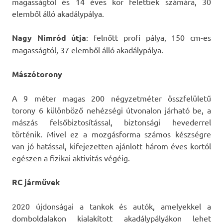
magasságtól és 14 éves kor felettiek számára, 30
elemből álló akadálypálya.
Nagy Nimród útja
: felnőtt profi pálya, 150 cm-es
magasságtól, 37 elemből álló akadálypálya.
Mászótorony
A 9 méter magas 200 négyzetméter összfelületű
torony 6 különböző nehézségi útvonalon járható be, a
mászás felsőbiztosítással, biztonsági hevederrel
történik. Mivel ez a mozgásforma számos készségre
van jó hatással, kifejezetten ajánlott három éves kortól
egészen a fizikai aktivitás végéig.
RC járművek
2020 újdonságai a tankok és autók, amelyekkel a
domboldalakon kialakított akadálypályákon lehet