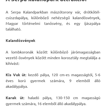
A Serpa Kalandparkban mászótorony vár, drótkötél-
csúszdapálya, különböző nehézségű kalandösvények,
Magyar történelmi tanösvény, és egy íjászpálya
található.
Kalandösvények
A lombkoronák között különböző járómagasságban
vezető ösvények között minden korosztály megtalálja a
kihívást:
Kis Vuk út
: kezdő pálya, 120 cm-es magasságtól, 5-6
éves korú gyermek számára, 9 elemből álló
akadálypálya.
Karak út
: haladó pálya, 130-150 cm magasságú
gyermek számára, 16 elemből álló akadálypálya.