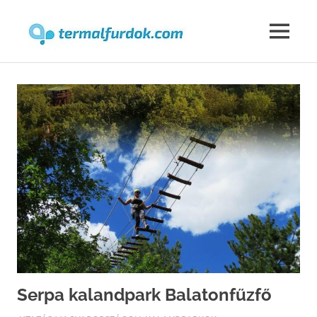
Termalfur
MENU
Skip
to
content
Serpa kalandpark Balatonfűzfő