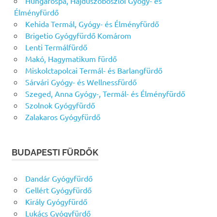
Hungarospa, Hajdúszoboszlói Gyógy- és
Élményfürdő
Kehida Termál, Gyógy- és Élményfürdő
Brigetio Gyógyfürdő Komárom
Lenti Termálfürdő
Makó, Hagymatikum fürdő
Miskolctapolcai Termál- és Barlangfürdő
Sárvári Gyógy- és Wellnessfürdő
Szeged, Anna Gyógy-, Termál- és Élményfürdő
Szolnok Gyógyfürdő
Zalakaros Gyógyfürdő
BUDAPESTI FÜRDŐK
Dandár Gyógyfürdő
Gellért Gyógyfürdő
Király Gyógyfürdő
Lukács Gyógyfürdő