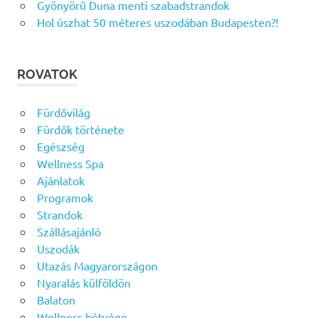
Gyönyörű Duna menti szabadstrandok
Hol úszhat 50 méteres uszodában Budapesten?!
ROVATOK
Fürdővilág
Fürdők története
Egészség
Wellness Spa
Ajánlatok
Programok
Strandok
Szállásajánló
Uszodák
Utazás Magyarországon
Nyaralás külföldön
Balaton
Wellness hétvége