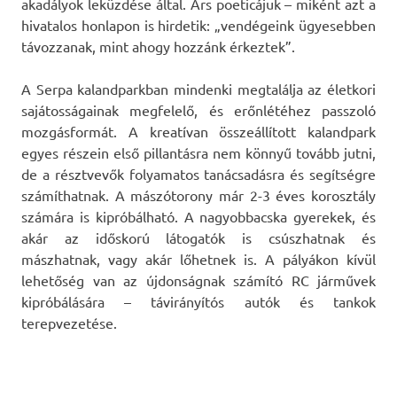
akadályok leküzdése által. Ars poeticájuk – miként azt a
hivatalos honlapon is hirdetik: „vendégeink ügyesebben
távozzanak, mint ahogy hozzánk érkeztek”.
A Serpa kalandparkban mindenki megtalálja az életkori
sajátosságainak megfelelő, és erőnlétéhez passzoló
mozgásformát. A kreatívan összeállított kalandpark
egyes részein első pillantásra nem könnyű tovább jutni,
de a résztvevők folyamatos tanácsadásra és segítségre
számíthatnak. A mászótorony már 2-3 éves korosztály
számára is kipróbálható. A nagyobbacska gyerekek, és
akár az időskorú látogatók is csúszhatnak és
mászhatnak, vagy akár lőhetnek is. A pályákon kívül
lehetőség van az újdonságnak számító RC járművek
kipróbálására – távirányítós autók és tankok
terepvezetése.