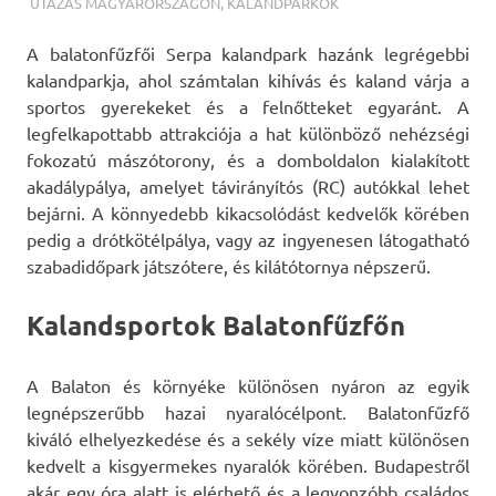
TERMALFURDOK.COM
UTAZÁS MAGYARORSZÁGON
,
KALANDPARKOK
A balatonfűzfői Serpa kalandpark hazánk legrégebbi
kalandparkja, ahol számtalan kihívás és kaland várja a
sportos gyerekeket és a felnőtteket egyaránt.
A
legfelkapottabb attrakciója a hat különböző nehézségi
fokozatú mászótorony, és a domboldalon kialakított
akadálypálya, amelyet távirányítós (RC) autókkal lehet
bejárni. A könnyedebb kikacsolódást kedvelők körében
pedig a drótkötélpálya, vagy az ingyenesen látogatható
szabadidőpark játszótere, és kilátótornya népszerű.
Kalandsportok Balatonfűzfőn
A Balaton és környéke különösen nyáron az egyik
legnépszerűbb hazai nyaralócélpont. Balatonfűzfő
kiváló elhelyezkedése és a sekély víze miatt különösen
kedvelt a kisgyermekes nyaralók körében. Budapestről
akár egy óra alatt is elérhető és a legvonzóbb családos