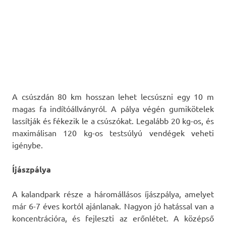
A csúszdán 80 km hosszan lehet lecsúszni egy 10 m
magas fa indítóállványról. A pálya végén gumikötelek
lassítják és fékezik le a csúszókat. Legalább 20 kg-os, és
maximálisan 120 kg-os testsúlyú vendégek veheti
igénybe.
Íjászpálya
A kalandpark része a háromállásos íjászpálya, amelyet
már 6-7 éves kortól ajánlanak. Nagyon jó hatással van a
koncentrációra, és fejleszti az erőnlétet. A középső