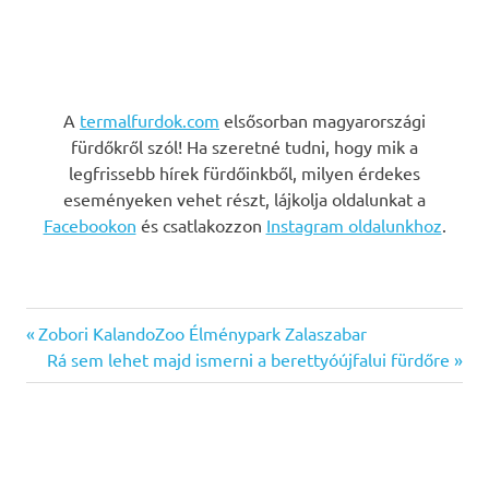
A
termalfurdok.com
elsősorban magyarországi
fürdőkről szól! Ha szeretné tudni, hogy mik a
legfrissebb hírek fürdőinkből, milyen érdekes
eseményeken vehet részt, lájkolja oldalunkat a
Facebookon
és csatlakozzon
Instagram oldalunkhoz
.
Previous
Bejegyzés
Zobori KalandoZoo Élménypark Zalaszabar
Post:
Next
Rá sem lehet majd ismerni a berettyóújfalui fürdőre
navigáció
Post: