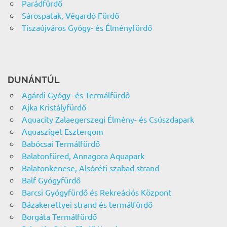
Parádfürdő
Sárospatak, Végardó Fürdő
Tiszaújváros Gyógy- és Élményfürdő
DUNÁNTÚL
Agárdi Gyógy- és Termálfürdő
Ajka Kristályfürdő
Aquacity Zalaegerszegi Élmény- és Csúszdapark
Aquasziget Esztergom
Babócsai Termálfürdő
Balatonfüred, Annagora Aquapark
Balatonkenese, Alsóréti szabad strand
Balf Gyógyfürdő
Barcsi Gyógyfürdő és Rekreációs Központ
Bázakerettyei strand és termálfürdő
Borgáta Termálfürdő