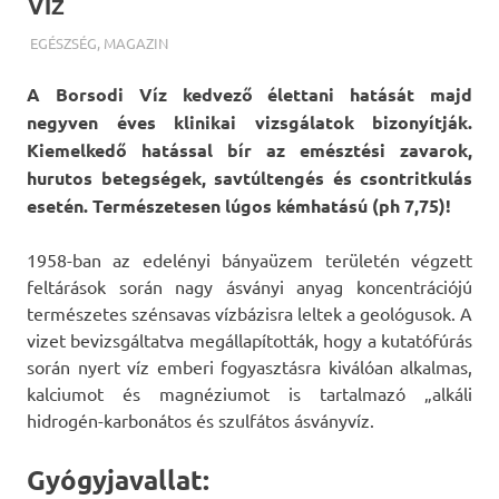
Víz
TERMALFURDOK.COM
EGÉSZSÉG
,
MAGAZIN
A Borsodi Víz kedvező élettani hatását majd
negyven éves klinikai vizsgálatok bizonyítják.
Kiemelkedő hatással bír az emésztési zavarok,
hurutos betegségek, savtúltengés és csontritkulás
esetén. Természetesen lúgos kémhatású (ph 7,75)!
1958-ban az edelényi bányaüzem területén végzett
feltárások során nagy ásványi anyag koncentrációjú
természetes szénsavas vízbázisra leltek a geológusok. A
vizet bevizsgáltatva megállapították, hogy a kutatófúrás
során nyert víz emberi fogyasztásra kiválóan alkalmas,
kalciumot és magnéziumot is tartalmazó „alkáli
hidrogén-karbonátos és szulfátos ásványvíz.
Gyógyjavallat: