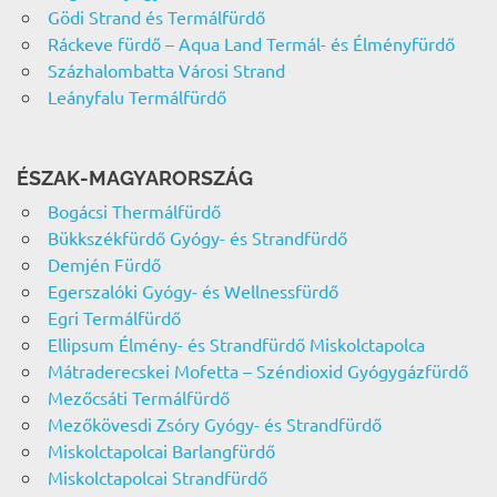
Gödi Strand és Termálfürdő
Ráckeve fürdő – Aqua Land Termál- és Élményfürdő
Százhalombatta Városi Strand
Leányfalu Termálfürdő
ÉSZAK-MAGYARORSZÁG
Bogácsi Thermálfürdő
Bükkszékfürdő Gyógy- és Strandfürdő
Demjén Fürdő
Egerszalóki Gyógy- és Wellnessfürdő
Egri Termálfürdő
Ellipsum Élmény- és Strandfürdő Miskolctapolca
Mátraderecskei Mofetta – Széndioxid Gyógygázfürdő
Mezőcsáti Termálfürdő
Mezőkövesdi Zsóry Gyógy- és Strandfürdő
Miskolctapolcai Barlangfürdő
Miskolctapolcai Strandfürdő