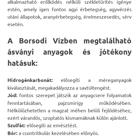
alkalmazható erőlködés nélküli székletürítés igénye
estén, amely igen fontos agyi érbetegség, agyvérzés
utáni állapotok, aranyérbetegség, érelmeszesedés, sérv
esetén.
A Borsodi Vízben megtalálható
ásványi anyagok és jótékony
hatásuk:
Hidrogénkarbonát:
elősegíti a méreganyagok
kiválasztását, megakadályozza a savtúltengést.
Jód:
fontos szerepet játszik az anyagcsere folyamatok
fenntartásában, pajzsmirigy működésében.
Nélkülözhetetlen a magzat méhen belüli fejlődéséhez,
ezért várandós, szoptatós kismamáknak külön ajánlott.
Szulfát:
elősegíti az emésztést.
Bór:
a csontritkulás kezelésében előnyös.