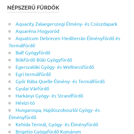
NÉPSZERŰ FÜRDŐK
Aquacity Zalaegerszegi Élmény- és Csúszdapark
Aquaréna Mogyoród
Aquaticum Debrecen Mediterrán Élményfürdő és
Termálfürdő
Balf Gyógyfürdő
Bükfürdő Büki Gyógyfürdő
Egerszalóki Gyógy- és Wellnessfürdő
Egri termálfürdő
Győr Rába Quelle Élmény- és Termálfürdő
Gyulai Várfürdő
Harkányi Gyógy- és Strandfürdő
Hévízi-tó
Hungarospa, Hajdúszoboszlói Gyógy- és
Élményfürdő
Kehida Termál, Gyógy- és Élményfürdő
Brigetio Gyógyfürdő Komárom