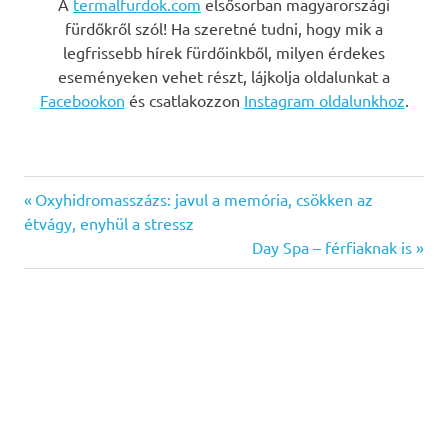
A
termalfurdok.com
elsősorban magyarországi
fürdőkről szól! Ha szeretné tudni, hogy mik a
legfrissebb hírek fürdőinkből, milyen érdekes
eseményeken vehet részt, lájkolja oldalunkat a
Facebookon
és csatlakozzon
Instagram oldalunkhoz
.
Previous
Bejegyzés
Oxyhidromasszázs: javul a memória, csökken az
Post:
étvágy, enyhül a stressz
navigáció
Next
Day Spa – férfiaknak is
Post: