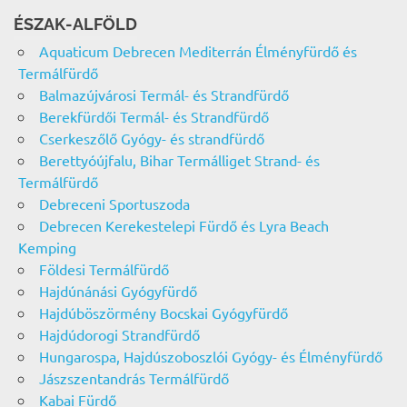
ÉSZAK-ALFÖLD
Aquaticum Debrecen Mediterrán Élményfürdő és
Termálfürdő
Balmazújvárosi Termál- és Strandfürdő
Berekfürdői Termál- és Strandfürdő
Cserkeszőlő Gyógy- és strandfürdő
Berettyóújfalu, Bihar Termálliget Strand- és
Termálfürdő
Debreceni Sportuszoda
Debrecen Kerekestelepi Fürdő és Lyra Beach
Kemping
Földesi Termálfürdő
Hajdúnánási Gyógyfürdő
Hajdúböszörmény Bocskai Gyógyfürdő
Hajdúdorogi Strandfürdő
Hungarospa, Hajdúszoboszlói Gyógy- és Élményfürdő
Jászszentandrás Termálfürdő
Kabai Fürdő