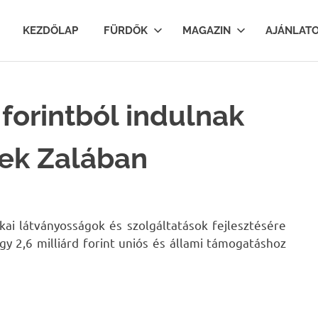
lfurdok.com
KEZDŐLAP
FÜRDŐK
MAGAZIN
AJÁNLAT
 forintból indulnak
ések Zalában
kai látványosságok és szolgáltatások fejlesztésére
gy 2,6 milliárd forint uniós és állami támogatáshoz