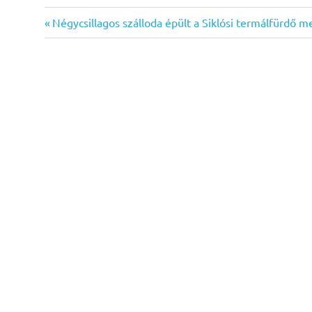
Previous
Bejegyzés
Négycsillagos szálloda épült a Siklósi termálfürdő me
Post:
navigáció