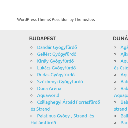
WordPress Theme: Poseidon by ThemeZee.
BUDAPEST
DUNÁ
Dandár Gyógyfürdő
Agá
Gellért Gyógyfürdő
Ajk
Király Gyógyfürdő
Aqu
Lukács Gyógyfürdő
és Csú
Rudas Gyógyfürdő
Aqu
Széchenyi Gyógyfürdő
Bab
Duna Aréna
Bal
Aquaworld
Aquap
Csillaghegyi Árpád Forrásfürdő
Bal
és Strand
strand
Palatinus Gyógy-, Strand- és
Bal
Hullámfürdő
Bar