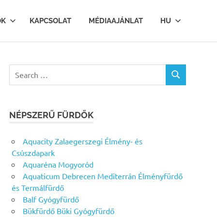
OK
KAPCSOLAT
MÉDIAAJÁNLAT
HU
Search
SEARCH
for:
NÉPSZERŰ FÜRDŐK
Aquacity Zalaegerszegi Élmény- és
Csúszdapark
Aquaréna Mogyoród
Aquaticum Debrecen Mediterrán Élményfürdő
és Termálfürdő
Balf Gyógyfürdő
Bükfürdő Büki Gyógyfürdő