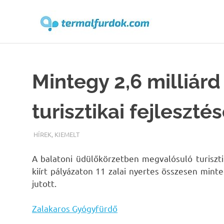
Terma
Skip
to
content
Mintegy 2,6 milliárd
turisztikai fejleszt
TERMALFURDOK.COM
HÍREK
,
KIEMELT
A balatoni üdülőkörzetben megvalósuló turiszti
kiírt pályázaton 11 zalai nyertes összesen minte
jutott.
Zalakaros Gyógyfürdő