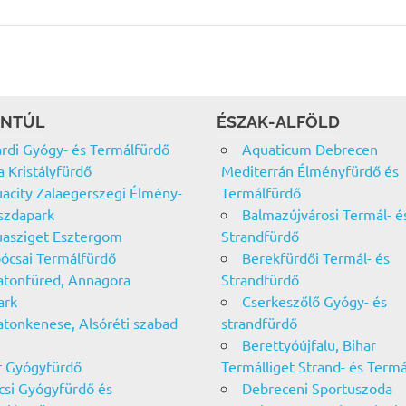
NTÚL
ÉSZAK-ALFÖLD
rdi Gyógy- és Termálfürdő
Aquaticum Debrecen
a Kristályfürdő
Mediterrán Élményfürdő és
acity Zalaegerszegi Élmény-
Termálfürdő
szdapark
Balmazújvárosi Termál- é
asziget Esztergom
Strandfürdő
ócsai Termálfürdő
Berekfürdői Termál- és
atonfüred, Annagora
Strandfürdő
ark
Cserkeszőlő Gyógy- és
atonkenese, Alsóréti szabad
strandfürdő
Berettyóújfalu, Bihar
f Gyógyfürdő
Termálliget Strand- és Term
csi Gyógyfürdő és
Debreceni Sportuszoda