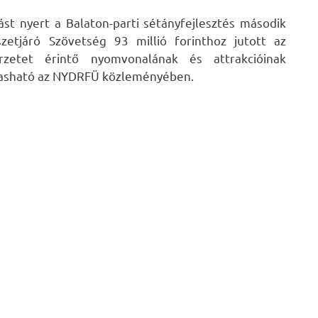
ást nyert a Balaton-parti sétányfejlesztés második
etjáró Szövetség 93 millió forinthoz jutott az
rzetet érintő nyomvonalának és attrakcióinak
olvasható az NYDRFÜ közleményében.