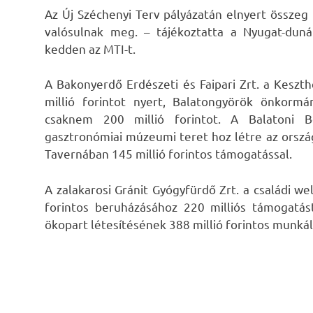
Az Új Széchenyi Terv pályázatán elnyert összeg 
valósulnak meg. – tájékoztatta a Nyugat-duná
kedden az MTI-t.
A Bakonyerdő Erdészeti és Faipari Zrt. a Keszth
millió forintot nyert, Balatongyörök önkormá
csaknem 200 millió forintot. A Balatoni Bo
gasztronómiai múzeumi teret hoz létre az orsz
Tavernában 145 millió forintos támogatással.
A zalakarosi Gránit Gyógyfürdő Zrt. a családi we
forintos beruházásához 220 milliós támogatás
ökopart létesítésének 388 millió forintos munkál