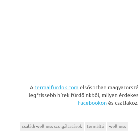
A
termalfurdok.com
elsősorban magyarország
legfrissebb hírek fürdőinkből, milyen érdeke
Facebookon
és csatlako
családi wellness szolgáltatások
termáltó
wellness