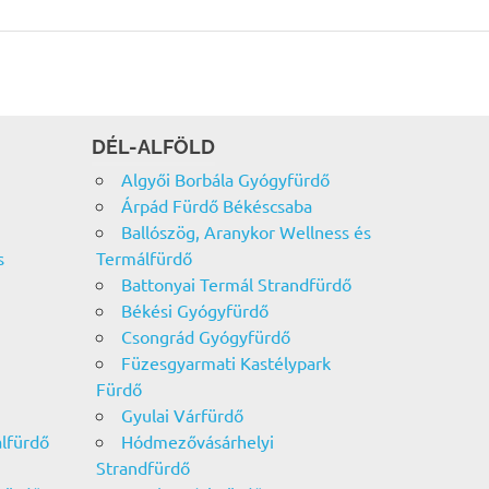
DÉL-ALFÖLD
Algyői Borbála Gyógyfürdő
Árpád Fürdő Békéscsaba
Ballószög, Aranykor Wellness és
s
Termálfürdő
Battonyai Termál Strandfürdő
Békési Gyógyfürdő
Csongrád Gyógyfürdő
Füzesgyarmati Kastélypark
Fürdő
Gyulai Várfürdő
álfürdő
Hódmezővásárhelyi
Strandfürdő