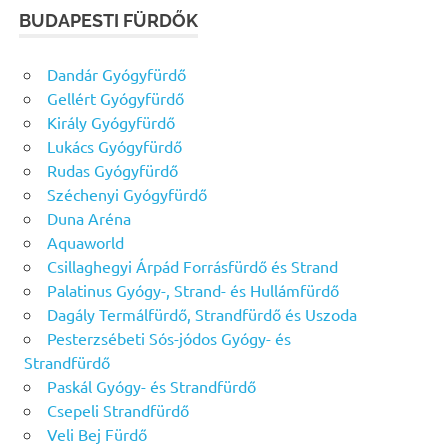
BUDAPESTI FÜRDŐK
Dandár Gyógyfürdő
Gellért Gyógyfürdő
Király Gyógyfürdő
Lukács Gyógyfürdő
Rudas Gyógyfürdő
Széchenyi Gyógyfürdő
Duna Aréna
Aquaworld
Csillaghegyi Árpád Forrásfürdő és Strand
Palatinus Gyógy-, Strand- és Hullámfürdő
Dagály Termálfürdő, Strandfürdő és Uszoda
Pesterzsébeti Sós-jódos Gyógy- és
Strandfürdő
Paskál Gyógy- és Strandfürdő
Csepeli Strandfürdő
Veli Bej Fürdő