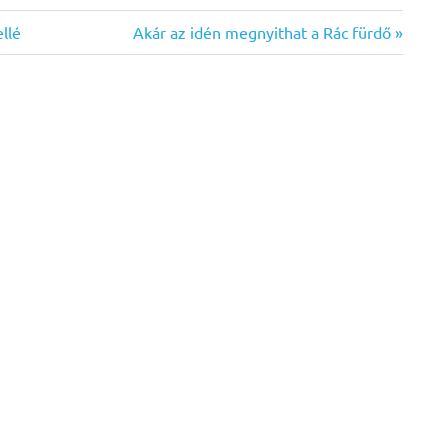
Next
llé
Akár az idén megnyithat a Rác fürdő
Post: