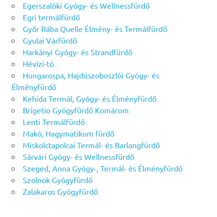
Egerszalóki Gyógy- és Wellnessfürdő
Egri termálfürdő
Győr Rába Quelle Élmény- és Termálfürdő
Gyulai Várfürdő
Harkányi Gyógy- és Strandfürdő
Hévízi-tó
Hungarospa, Hajdúszoboszlói Gyógy- és
Élményfürdő
Kehida Termál, Gyógy- és Élményfürdő
Brigetio Gyógyfürdő Komárom
Lenti Termálfürdő
Makó, Hagymatikum fürdő
Miskolctapolcai Termál- és Barlangfürdő
Sárvári Gyógy- és Wellnessfürdő
Szeged, Anna Gyógy-, Termál- és Élményfürdő
Szolnok Gyógyfürdő
Zalakaros Gyógyfürdő