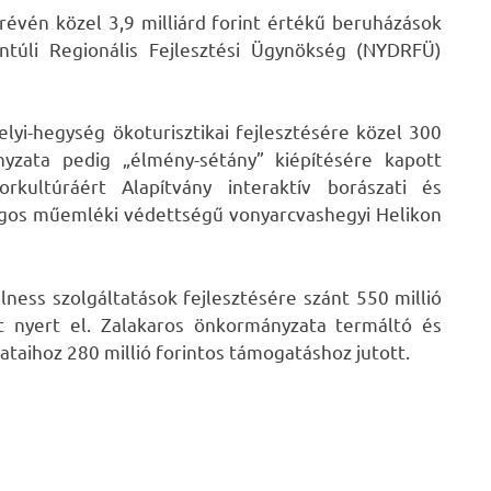
révén közel 3,9 milliárd forint értékű beruházások
ntúli Regionális Fejlesztési Ügynökség (NYDRFÜ)
elyi-hegység ökoturisztikai fejlesztésére közel 300
nyzata pedig „élmény-sétány” kiépítésére kapott
rkultúráért Alapítvány interaktív borászati és
ágos műemléki védettségű vonyarcvashegyi Helikon
llness szolgáltatások fejlesztésére szánt 550 millió
t nyert el. Zalakaros önkormányzata termáltó és
ataihoz 280 millió forintos támogatáshoz jutott.