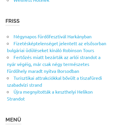
FRISS
Négynapos fürdőfesztivál Harkányban
Fizetésképtelenséget jelentett az elsősorban
bulgáriai üdüléseket kínáló Robinson Tours
Fertőzés miatt bezárták az arlói strandot a
nyár végéig, már csak négy természetes
fürdőhely maradt nyitva Borsodban
Turisztikai attrakciókkal bővült a tiszafüredi
szabadvízi strand
Újra megnyitották a keszthelyi Helikon
Strandot
MENÜ