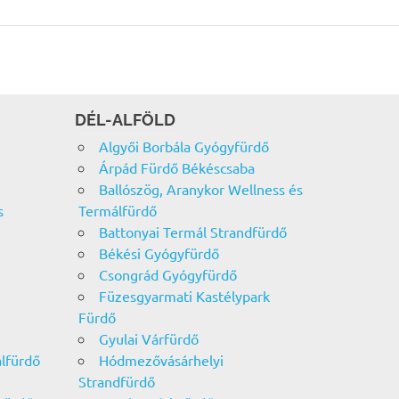
DÉL-ALFÖLD
Algyői Borbála Gyógyfürdő
Árpád Fürdő Békéscsaba
Ballószög, Aranykor Wellness és
s
Termálfürdő
Battonyai Termál Strandfürdő
Békési Gyógyfürdő
Csongrád Gyógyfürdő
Füzesgyarmati Kastélypark
Fürdő
Gyulai Várfürdő
álfürdő
Hódmezővásárhelyi
Strandfürdő