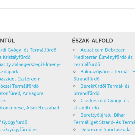
NTÚL
ÉSZAK-ALFÖLD
rdi Gyógy- és Termálfürdő
Aquaticum Debrecen
a Kristályfürdő
Mediterrán Élményfürdő és
acity Zalaegerszegi Élmény-
Termálfürdő
szdapark
Balmazújvárosi Termál- é
asziget Esztergom
Strandfürdő
ócsai Termálfürdő
Berekfürdői Termál- és
atonfüred, Annagora
Strandfürdő
ark
Cserkeszőlő Gyógy- és
atonkenese, Alsóréti szabad
strandfürdő
Berettyóújfalu, Bihar
f Gyógyfürdő
Termálliget Strand- és Term
csi Gyógyfürdő és
Debreceni Sportuszoda