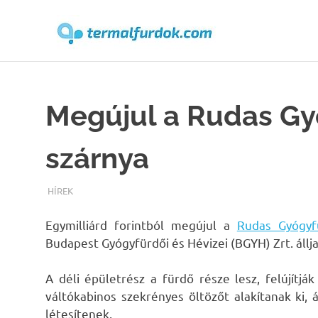
Terma
Skip
to
content
Megújul a Rudas Gy
szárnya
TERMALFURDOK.COM
HÍREK
Egymilliárd forintból megújul a
Rudas Gyógyf
Budapest Gyógyfürdői és Hévizei (BGYH) Zrt. állja
A déli épületrész a fürdő része lesz, felújítj
váltókabinos szekrényes öltözőt alakítanak ki, 
létesítenek.