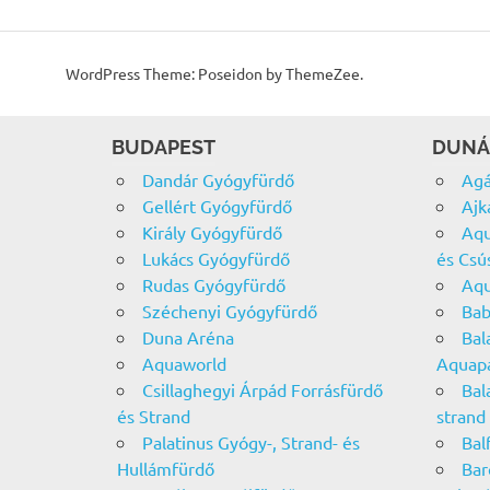
WordPress Theme: Poseidon by ThemeZee.
BUDAPEST
DUNÁ
Dandár Gyógyfürdő
Agá
Gellért Gyógyfürdő
Ajk
Király Gyógyfürdő
Aqu
Lukács Gyógyfürdő
és Csú
Rudas Gyógyfürdő
Aqu
Széchenyi Gyógyfürdő
Bab
Duna Aréna
Bal
Aquaworld
Aquap
Csillaghegyi Árpád Forrásfürdő
Bal
és Strand
strand
Palatinus Gyógy-, Strand- és
Bal
Hullámfürdő
Bar