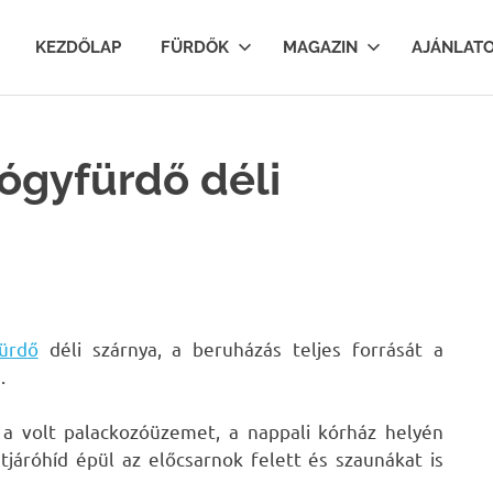
lfurdok.com
KEZDŐLAP
FÜRDŐK
MAGAZIN
AJÁNLAT
ógyfürdő déli
ürdő
déli szárnya, a beruházás teljes forrását a
.
ák a volt palackozóüzemet, a nappali kórház helyén
átjáróhíd épül az előcsarnok felett és szaunákat is