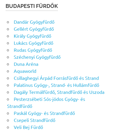
BUDAPESTI FÜRDŐK
Dandár Gyógyfürdő
Gellért Gyógyfürdő
Király Gyógyfürdő
Lukács Gyógyfürdő
Rudas Gyógyfürdő
Széchenyi Gyógyfürdő
Duna Aréna
Aquaworld
Csillaghegyi Árpád Forrásfürdő és Strand
Palatinus Gyógy-, Strand- és Hullámfürdő
Dagály Termálfürdő, Strandfürdő és Uszoda
Pesterzsébeti Sós-jódos Gyógy- és
Strandfürdő
Paskál Gyógy- és Strandfürdő
Csepeli Strandfürdő
Veli Bej Fürdő