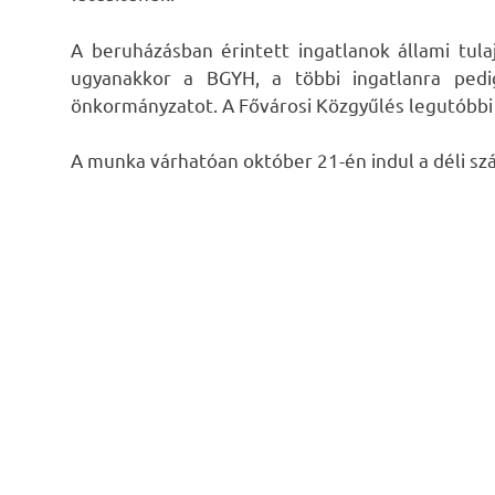
A beruházásban érintett ingatlanok állami tu
ugyanakkor a BGYH, a többi ingatlanra pedig
önkormányzatot. A Fővárosi Közgyűlés legutóbbi ü
A munka várhatóan október 21-én indul a déli szár