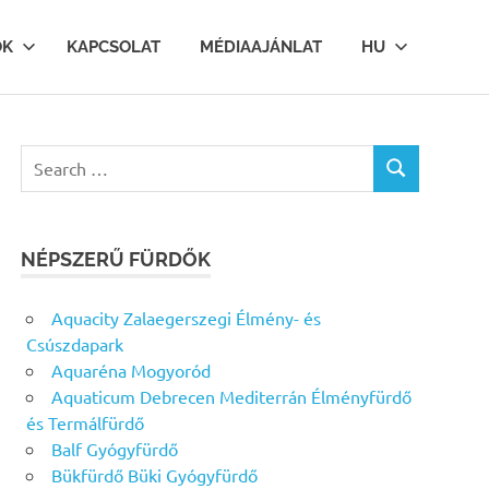
OK
KAPCSOLAT
MÉDIAAJÁNLAT
HU
Search
SEARCH
for:
NÉPSZERŰ FÜRDŐK
Aquacity Zalaegerszegi Élmény- és
Csúszdapark
Aquaréna Mogyoród
Aquaticum Debrecen Mediterrán Élményfürdő
és Termálfürdő
Balf Gyógyfürdő
Bükfürdő Büki Gyógyfürdő