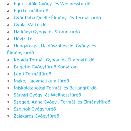
Egerszalóki Gyógy- és Wellnessfürdő
Egri termálfürdő
Győr Rába Quelle Élmény- és Termálfürdő
Gyulai Várfürdő
Harkányi Gyógy- és Strandfürdő
Hévízi-tó
Hungarospa, Hajdúszoboszlói Gyógy- és
Élményfürdő
Kehida Termál, Gyógy- és Élményfürdő
Brigetio Gyógyfürdő Komárom
Lenti Termálfürdő
Makó, Hagymatikum fürdő
Miskolctapolcai Termál- és Barlangfürdő
Sárvári Gyógy- és Wellnessfürdő
Szeged, Anna Gyógy-, Termál- és Élményfürdő
Szolnok Gyógyfürdő
Zalakaros Gyógyfürdő