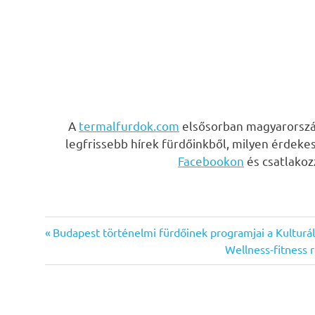
A
termalfurdok.com
elsősorban magyarország
legfrissebb hírek fürdőinkből, milyen érdeke
Facebookon
és csatlako
Previous
Bejegyzés
Budapest történelmi fürdőinek programjai a Kulturá
Post:
Next
Wellness-fitness 
navigáció
Post: