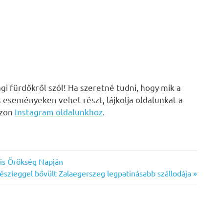
i fürdőkről szól! Ha szeretné tudni, hogy mik a
s eseményeken vehet részt, lájkolja oldalunkat a
zzon
Instagram oldalunkhoz
.
lis Örökség Napján
részleggel bővült Zalaegerszeg legpatinásabb szállodája