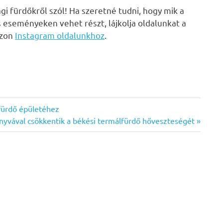
i fürdőkről szól! Ha szeretné tudni, hogy mik a
s eseményeken vehet részt, lájkolja oldalunkat a
zzon
Instagram oldalunkhoz
.
fürdő épületéhez
xt
nyvával csökkentik a békési termálfürdő hőveszteségét
t: