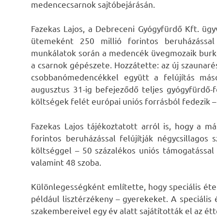
medencecsarnok sajtóbejárásán.
Fazekas Lajos, a Debreceni Gyógyfürdő Kft. ügyv
ütemeként 250 millió forintos beruházássa
munkálatok során a medencék üvegmozaik burkola
a csarnok gépészete. Hozzátette: az új szaunaré
csobbanómedencékkel együtt a felújítás más
augusztus 31-ig befejeződő teljes gyógyfürdő-fel
költségek felét európai uniós forrásból fedezik – 
Fazekas Lajos tájékoztatott arról is, hogy a m
forintos beruházással felújítják négycsillagos 
költséggel – 50 százalékos uniós támogatással 
valamint 48 szoba.
Különlegességként említette, hogy speciális étel
például lisztérzékeny – gyerekeket. A speciális
szakembereivel egy év alatt sajátították el az ét