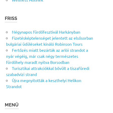
FRISS
Négynapos fürdőfesztivál Harkányban
Fizetésképtelenséget jelentett az elsősorban
bulgáriai üdüléseket kínáló Robinson Tours
Fertőzés miatt bezárták az arlói strandot a
nyár végéig, már csak négy természetes
fürdőhely maradt nyitva Borsodban
Turisztikai attrakciókkal bővült a tiszafüredi
szabadvízi strand
Újra megnyitották a keszthelyi Helikon
Strandot
MENÜ