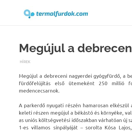
Terma
Skip
to
content
Megújul a debrecen
TERMALFURDOK.COM
HÍREK
Megújul a debreceni nagyerdei gyógyfürdő, a be
fürdőfelújítás első ütemeként 250 millió f
medencecsarnok.
A parkerdő nyugati részén hamarosan elkészül a
keleti részen megújul a békástó és környéke, va
as uniós költségvetési időszakban várhatóan új sz
1-es villamos sínpályáját – sorolta Kósa Lajo