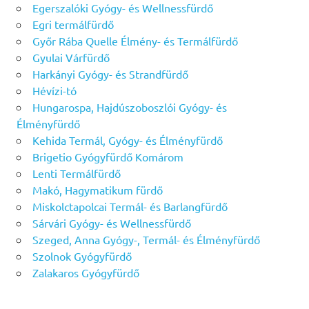
Egerszalóki Gyógy- és Wellnessfürdő
Egri termálfürdő
Győr Rába Quelle Élmény- és Termálfürdő
Gyulai Várfürdő
Harkányi Gyógy- és Strandfürdő
Hévízi-tó
Hungarospa, Hajdúszoboszlói Gyógy- és
Élményfürdő
Kehida Termál, Gyógy- és Élményfürdő
Brigetio Gyógyfürdő Komárom
Lenti Termálfürdő
Makó, Hagymatikum fürdő
Miskolctapolcai Termál- és Barlangfürdő
Sárvári Gyógy- és Wellnessfürdő
Szeged, Anna Gyógy-, Termál- és Élményfürdő
Szolnok Gyógyfürdő
Zalakaros Gyógyfürdő