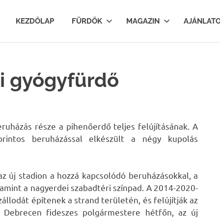
lfurdok.com
KEZDŐLAP
FÜRDŐK
MAGAZIN
AJÁNLAT
i gyógyfürdő
ruházás része a pihenőerdő teljes felújításának. A
orintos beruházással elkészült a négy kupolás
z új stadion a hozzá kapcsolódó beruházásokkal, a
lamint a nagyerdei szabadtéri színpad. A 2014-2020-
állodát építenek a strand területén, és felújítják az
s, Debrecen fideszes polgármestere hétfőn, az új