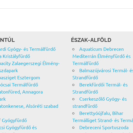
NTÚL
ÉSZAK-ALFÖLD
rdi Gyógy- és Termálfürdő
Aquaticum Debrecen
a Kristályfürdő
Mediterrán Élményfürdő és
acity Zalaegerszegi Élmény-
Termálfürdő
szdapark
Balmazújvárosi Termál- é
asziget Esztergom
Strandfürdő
ócsai Termálfürdő
Berekfürdői Termál- és
atonfüred, Annagora
Strandfürdő
ark
Cserkeszőlő Gyógy- és
atonkenese, Alsóréti szabad
strandfürdő
Berettyóújfalu, Bihar
f Gyógyfürdő
Termálliget Strand- és Term
csi Gyógyfürdő és
Debreceni Sportuszoda