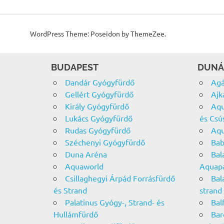
WordPress Theme: Poseidon by ThemeZee.
BUDAPEST
DUNÁ
Dandár Gyógyfürdő
Agá
Gellért Gyógyfürdő
Ajk
Király Gyógyfürdő
Aqu
Lukács Gyógyfürdő
és Csú
Rudas Gyógyfürdő
Aqu
Széchenyi Gyógyfürdő
Bab
Duna Aréna
Bal
Aquaworld
Aquap
Csillaghegyi Árpád Forrásfürdő
Bal
és Strand
strand
Palatinus Gyógy-, Strand- és
Bal
Hullámfürdő
Bar