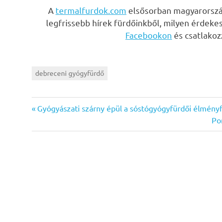
A
termalfurdok.com
elsősorban magyarország
legfrissebb hírek fürdőinkből, milyen érdeke
Facebookon
és csatlako
debreceni gyógyfürdő
Previous
Bejegyzés
Gyógyászati szárny épül a sóstógyógyfürdői élmény
Post:
Ne
Po
navigáció
Pos