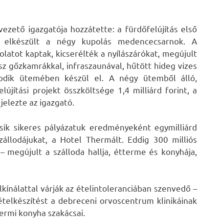
ezető igazgatója hozzátette: a fürdőfelújítás első
l elkészült a négy kupolás medencecsarnok. A
tot kaptak, kicserélték a nyílászárókat, megújult
sz gőzkamrákkal, infraszaunával, hűtött hideg vizes
odik ütemében készül el. A négy ütemből álló,
újítási projekt összköltsége 1,4 milliárd forint, a
jelezte az igazgató.
ásik sikeres pályázatuk eredményeként egymilliárd
szállodájukat, a Hotel Thermált. Eddig 300 milliós
– megújult a szálloda hallja, étterme és konyhája,
kínálattal várják az ételintoleranciában szenvedő –
 ételkészítést a debreceni orvoscentrum klinikáinak
termi konyha szakácsai.