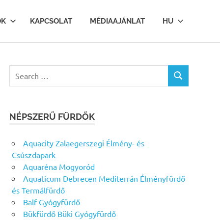
OK
KAPCSOLAT
MÉDIAAJÁNLAT
HU
Search
SEARCH
for:
NÉPSZERŰ FÜRDŐK
Aquacity Zalaegerszegi Élmény- és
Csúszdapark
Aquaréna Mogyoród
Aquaticum Debrecen Mediterrán Élményfürdő
és Termálfürdő
Balf Gyógyfürdő
Bükfürdő Büki Gyógyfürdő