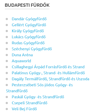
BUDAPESTI FÜRDŐK
Dandár Gyógyfürdő
Gellért Gyógyfürdő
Király Gyógyfürdő
Lukács Gyógyfürdő
Rudas Gyógyfürdő
Széchenyi Gyógyfürdő
Duna Aréna
Aquaworld
Csillaghegyi Árpád Forrásfürdő és Strand
Palatinus Gyógy-, Strand- és Hullámfürdő
Dagály Termálfürdő, Strandfürdő és Uszoda
Pesterzsébeti Sós-jódos Gyógy- és
Strandfürdő
Paskál Gyógy- és Strandfürdő
Csepeli Strandfürdő
Veli Bej Fürdő