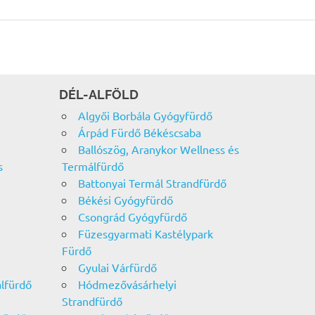
DÉL-ALFÖLD
Algyői Borbála Gyógyfürdő
Árpád Fürdő Békéscsaba
Ballószög, Aranykor Wellness és
s
Termálfürdő
Battonyai Termál Strandfürdő
Békési Gyógyfürdő
Csongrád Gyógyfürdő
Füzesgyarmati Kastélypark
Fürdő
Gyulai Várfürdő
álfürdő
Hódmezővásárhelyi
Strandfürdő