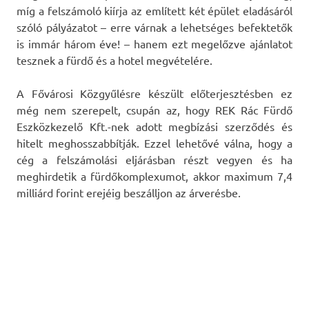
míg a felszámoló kiírja az említett két épület eladásáról
szóló pályázatot – erre várnak a lehetséges befektetők
is immár három éve! – hanem ezt megelőzve ajánlatot
tesznek a fürdő és a hotel megvételére.
A Fővárosi Közgyűlésre készült előterjesztésben ez
még nem szerepelt, csupán az, hogy REK Rác Fürdő
Eszközkezelő Kft.-nek adott megbízási szerződés és
hitelt meghosszabbítják. Ezzel lehetővé válna, hogy a
cég a felszámolási eljárásban részt vegyen és ha
meghirdetik a fürdőkomplexumot, akkor maximum 7,4
milliárd forint erejéig beszálljon az árverésbe.