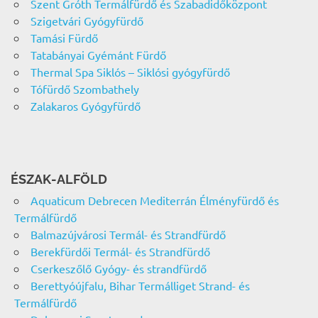
Szent Gróth Termálfürdő és Szabadidőközpont
Szigetvári Gyógyfürdő
Tamási Fürdő
Tatabányai Gyémánt Fürdő
Thermal Spa Siklós – Siklósi gyógyfürdő
Tófürdő Szombathely
Zalakaros Gyógyfürdő
ÉSZAK-ALFÖLD
Aquaticum Debrecen Mediterrán Élményfürdő és
Termálfürdő
Balmazújvárosi Termál- és Strandfürdő
Berekfürdői Termál- és Strandfürdő
Cserkeszőlő Gyógy- és strandfürdő
Berettyóújfalu, Bihar Termálliget Strand- és
Termálfürdő