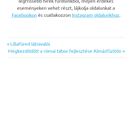
legfrissebb hírek fürdőinkből, milyen érdekes
eseményeken vehet részt, lájkolja oldalunkat a
Facebookon
és csatlakozzon
Instagram oldalunkhoz
.
Previous
Bejegyzés
Lillafüred látnivalói
Next
Post:
Megkezdődött a római tábor fejlesztése Almásfüzitőn
navigáció
Post: