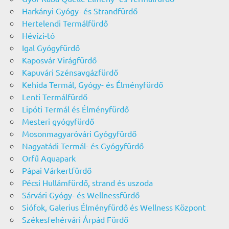
Harkányi Gyógy- és Strandfürdő
Hertelendi Termálfürdő
Hévízi-tó
Igal Gyógyfürdő
Kaposvár Virágfürdő
Kapuvári Szénsavgázfürdő
Kehida Termál, Gyógy- és Élményfürdő
Lenti Termálfürdő
Lipóti Termál és Élményfürdő
Mesteri gyógyfürdő
Mosonmagyaróvári Gyógyfürdő
Nagyatádi Termál- és Gyógyfürdő
Orfű Aquapark
Pápai Várkertfürdő
Pécsi Hullámfürdő, strand és uszoda
Sárvári Gyógy- és Wellnessfürdő
Siófok, Galerius Élményfürdő és Wellness Központ
Székesfehérvári Árpád Fürdő