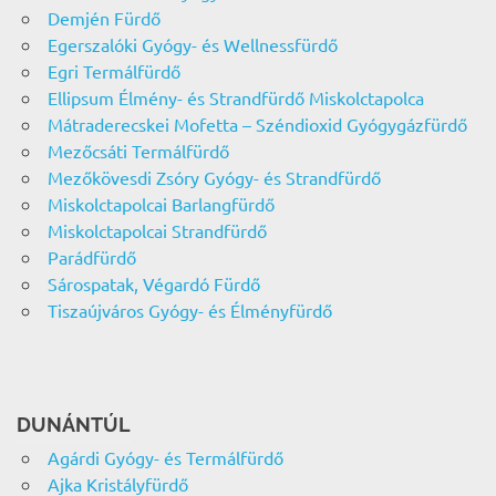
Demjén Fürdő
Egerszalóki Gyógy- és Wellnessfürdő
Egri Termálfürdő
Ellipsum Élmény- és Strandfürdő Miskolctapolca
Mátraderecskei Mofetta – Széndioxid Gyógygázfürdő
Mezőcsáti Termálfürdő
Mezőkövesdi Zsóry Gyógy- és Strandfürdő
Miskolctapolcai Barlangfürdő
Miskolctapolcai Strandfürdő
Parádfürdő
Sárospatak, Végardó Fürdő
Tiszaújváros Gyógy- és Élményfürdő
DUNÁNTÚL
Agárdi Gyógy- és Termálfürdő
Ajka Kristályfürdő