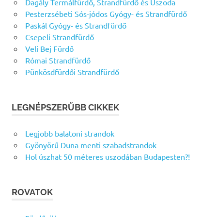
Dagály Termálfürdő, Strandfürdő és Uszoda
Pesterzsébeti Sós-jódos Gyógy- és Strandfürdő
Paskál Gyógy- és Strandfürdő
Csepeli Strandfürdő
Veli Bej Fürdő
Római Strandfürdő
Pünkösdfürdői Strandfürdő
LEGNÉPSZERŰBB CIKKEK
Legjobb balatoni strandok
Gyönyörű Duna menti szabadstrandok
Hol úszhat 50 méteres uszodában Budapesten?!
ROVATOK