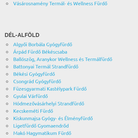
Vásárosnamény Termál- és Wellness Fürdő
DÉL-ALFÖLD
Algyői Borbála Gyógyfürdő
Árpád Fürdő Békéscsaba
Ballószög, Aranykor Wellness és Termálfürdő
Battonyai Termál Strandfürdő
Békési Gyógyfürdő
Csongrád Gyógyfürdő
Füzesgyarmati Kastélypark Fürdő
Gyulai Várfürdő
Hódmezővásárhelyi Strandfürdő
Kecskeméti Fürdő
Kiskunmajsa Gyógy- és Élményfürdő
Ligetfürdő Gyomaendrőd
Makó Hagymatikum Fürdő