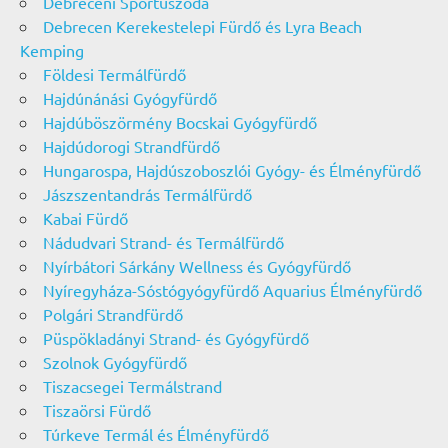
Debreceni Sportuszoda
Debrecen Kerekestelepi Fürdő és Lyra Beach
Kemping
Földesi Termálfürdő
Hajdúnánási Gyógyfürdő
Hajdúböszörmény Bocskai Gyógyfürdő
Hajdúdorogi Strandfürdő
Hungarospa, Hajdúszoboszlói Gyógy- és Élményfürdő
Jászszentandrás Termálfürdő
Kabai Fürdő
Nádudvari Strand- és Termálfürdő
Nyírbátori Sárkány Wellness és Gyógyfürdő
Nyíregyháza-Sóstógyógyfürdő Aquarius Élményfürdő
Polgári Strandfürdő
Püspökladányi Strand- és Gyógyfürdő
Szolnok Gyógyfürdő
Tiszacsegei Termálstrand
Tiszaörsi Fürdő
Túrkeve Termál és Élményfürdő