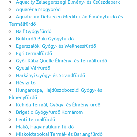
Aquacity Zalaegerszegi Élmény- és Csúszdapark
Aquaréna Mogyoród
Aquaticum Debrecen Mediterrán Élményfürdő és
Termálfürdő
Balf Gyógyfürdő
Bükfürdő Büki Gyógyfürdő
Egerszalóki Gyógy- és Wellnessfürdő
Egri termálfürdő
Győr Rába Quelle Élmény- és Termálfürdő
Gyulai Várfürdő
Harkányi Gyógy- és Strandfürdő
Hévízi-tó
Hungarospa, Hajdúszoboszlói Gyógy- és
Élményfürdő
Kehida Termál, Gyógy- és Élményfürdő
Brigetio Gyógyfürdő Komárom
Lenti Termálfürdő
Makó, Hagymatikum fürdő
Miskolctapolcai Termál- és Barlangfürdő