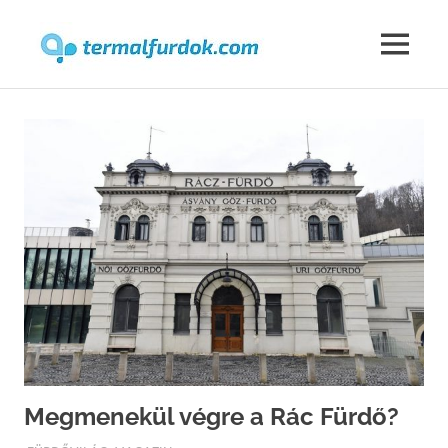
Termalfur
MENU
Skip
to
content
Megmenekül végre a Rác Fürdő?