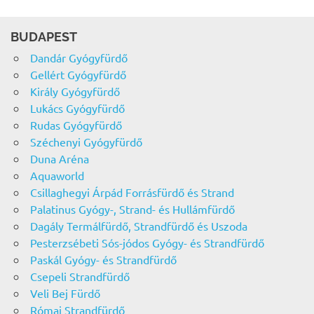
BUDAPEST
Dandár Gyógyfürdő
Gellért Gyógyfürdő
Király Gyógyfürdő
Lukács Gyógyfürdő
Rudas Gyógyfürdő
Széchenyi Gyógyfürdő
Duna Aréna
Aquaworld
Csillaghegyi Árpád Forrásfürdő és Strand
Palatinus Gyógy-, Strand- és Hullámfürdő
Dagály Termálfürdő, Strandfürdő és Uszoda
Pesterzsébeti Sós-jódos Gyógy- és Strandfürdő
Paskál Gyógy- és Strandfürdő
Csepeli Strandfürdő
Veli Bej Fürdő
Római Strandfürdő