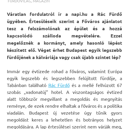
TERMALFURDOK.COM
FÜRDŐVILÁG
,
MAGAZIN
Váratlan fordulatról ír a napi.hu a Rác Fürdő
ügyében. Értesüléseik szerint a Főváros ajánlatot
tesz a felszámolónak az épület és a hozzá
kapcsolódó szálloda megvételére. Ezzel
megelőznék a kormányt, amely hasonló lépést
készített elő. Véget érhet Budapest egyik legszebb
fürdőjének a kálváriája vagy csak újabb szintet lép?
Immár egy évtizede rohad a főváros, valamint Európa
egyik legszebb és legszebben felújított fürdője, a
Tabánban található
Rác Fürdő
és a mellé felhúzott 67
szobás „vadonatúj” hotel. A viszontagságos évtized
alatt többször megvillant a megoldás és megnyitás
reménye, de ezek rendre elhaltak a főváros és a politika
viadalán. Budapest új vezetése úgy tűnik gyors
megoldást keres a lehetetlen és botrányos helyzet
megoldására. A lap értesülései szerint nem várják meg,