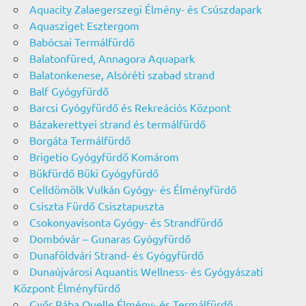
Aquacity Zalaegerszegi Élmény- és Csúszdapark
Aquasziget Esztergom
Babócsai Termálfürdő
Balatonfüred, Annagora Aquapark
Balatonkenese, Alsóréti szabad strand
Balf Gyógyfürdő
Barcsi Gyógyfürdő és Rekreációs Központ
Bázakerettyei strand és termálfürdő
Borgáta Termálfürdő
Brigetio Gyógyfürdő Komárom
Bükfürdő Büki Gyógyfürdő
Celldömölk Vulkán Gyógy- és Élményfürdő
Csiszta Fürdő Csisztapuszta
Csokonyavisonta Gyógy- és Strandfürdő
Dombóvár – Gunaras Gyógyfürdő
Dunaföldvári Strand- és Gyógyfürdő
Dunaújvárosi Aquantis Wellness- és Gyógyászati
Központ Élményfürdő
Győr Rába Quelle Élmény- és Termálfürdő