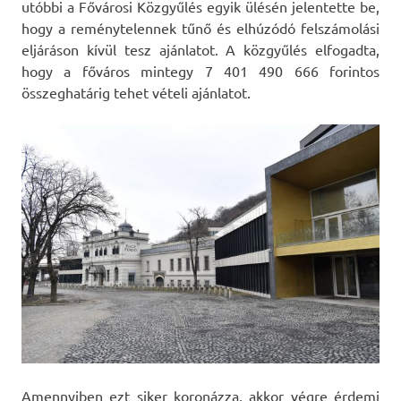
utóbbi a Fővárosi Közgyűlés egyik ülésén jelentette be,
hogy a reménytelennek tűnő és elhúzódó felszámolási
eljáráson kívül tesz ajánlatot. A közgyűlés elfogadta,
hogy a főváros mintegy 7 401 490 666 forintos
összeghatárig tehet vételi ajánlatot.
Amennyiben ezt siker koronázza, akkor végre érdemi