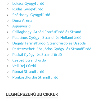
Lukács Gyógyfürdő
Rudas Gyógyfürdő
Széchenyi Gyógyfürdő
Duna Aréna
Aquaworld
Csillaghegyi Árpád Forrásfürdő és Strand
Palatinus Gyógy-, Strand- és Hullámfürdő
Dagály Termálfürdő, Strandfürdő és Uszoda
Pesterzsébeti Sós-jódos Gyógy- és Strandfürdő
Paskál Gyógy- és Strandfürdő
Csepeli Strandfürdő
Veli Bej Fürdő
Római Strandfürdő
Pünkösdfürdői Strandfürdő
LEGNÉPSZERŰBB CIKKEK