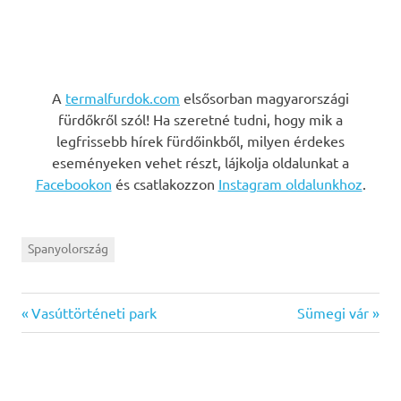
A
termalfurdok.com
elsősorban magyarországi
fürdőkről szól! Ha szeretné tudni, hogy mik a
legfrissebb hírek fürdőinkből, milyen érdekes
eseményeken vehet részt, lájkolja oldalunkat a
Facebookon
és csatlakozzon
Instagram oldalunkhoz
.
Spanyolország
Previous
Next
Bejegyzés
Vasúttörténeti park
Sümegi vár
Post:
Post:
navigáció