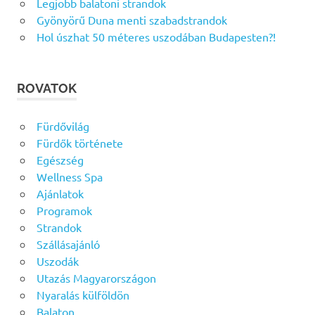
Legjobb balatoni strandok
Gyönyörű Duna menti szabadstrandok
Hol úszhat 50 méteres uszodában Budapesten?!
ROVATOK
Fürdővilág
Fürdők története
Egészség
Wellness Spa
Ajánlatok
Programok
Strandok
Szállásajánló
Uszodák
Utazás Magyarországon
Nyaralás külföldön
Balaton