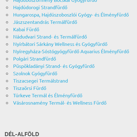
Hajdúdorogi Strandfürdő
Hungarospa, Hajdúszoboszlói Gyógy- és Élményfürdő
Jászszentandrás Termálfürdő
Kabai Fürdő
Nádudvari Strand- és Termálfürdő
Nyírbátori Sárkány Wellness és Gyógyfürdő
Nyíregyháza-Sóstógyógyfürdő Aquarius Élményfürdő
Polgári Strandfürdő
Püspökladányi Strand- és Gyógyfürdő
Szolnok Gyógyfürdő
Tiszacsegei Termálstrand
Tiszaörsi Fürdő
Túrkeve Termál és Élményfürdő
Vásárosnamény Termál- és Wellness Fürdő
DÉL-ALFÖLD