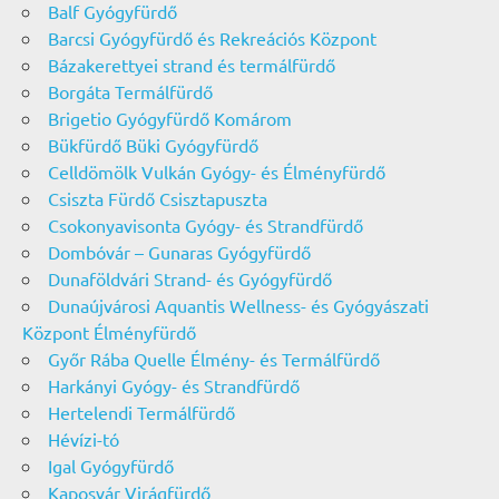
Balf Gyógyfürdő
Barcsi Gyógyfürdő és Rekreációs Központ
Bázakerettyei strand és termálfürdő
Borgáta Termálfürdő
Brigetio Gyógyfürdő Komárom
Bükfürdő Büki Gyógyfürdő
Celldömölk Vulkán Gyógy- és Élményfürdő
Csiszta Fürdő Csisztapuszta
Csokonyavisonta Gyógy- és Strandfürdő
Dombóvár – Gunaras Gyógyfürdő
Dunaföldvári Strand- és Gyógyfürdő
Dunaújvárosi Aquantis Wellness- és Gyógyászati
Központ Élményfürdő
Győr Rába Quelle Élmény- és Termálfürdő
Harkányi Gyógy- és Strandfürdő
Hertelendi Termálfürdő
Hévízi-tó
Igal Gyógyfürdő
Kaposvár Virágfürdő