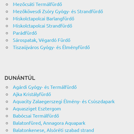
Mezőcsáti Termálfürdő
Mezőkövesdi Zsóry Gyógy- és Strandfürdő
Miskolctapolcai Barlangfürdő
Miskolctapolcai Strandfürdő
Parádfürdő
Sárospatak, Végardó Fürdő
Tiszaújváros Gyógy- és Élményfürdő
DUNÁNTÚL
Agárdi Gyógy- és Termálfürdő
Ajka Kristályfürdő
Aquacity Zalaegerszegi Élmény- és Csúszdapark
Aquasziget Esztergom
Babócsai Termálfürdő
Balatonfüred, Annagora Aquapark
Balatonkenese, Alsóréti szabad strand