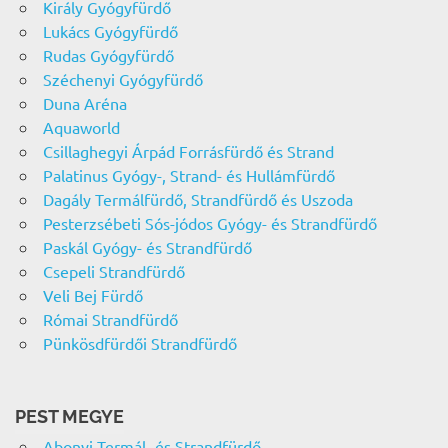
Király Gyógyfürdő
Lukács Gyógyfürdő
Rudas Gyógyfürdő
Széchenyi Gyógyfürdő
Duna Aréna
Aquaworld
Csillaghegyi Árpád Forrásfürdő és Strand
Palatinus Gyógy-, Strand- és Hullámfürdő
Dagály Termálfürdő, Strandfürdő és Uszoda
Pesterzsébeti Sós-jódos Gyógy- és Strandfürdő
Paskál Gyógy- és Strandfürdő
Csepeli Strandfürdő
Veli Bej Fürdő
Római Strandfürdő
Pünkösdfürdői Strandfürdő
PEST MEGYE
Abonyi Termál- és Strandfürdő