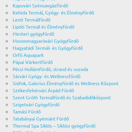
Kapuvári Szénsavgázfürdő
Kehida Termál, Gyógy- és Élményfürdő
Lenti Termálfürdő
Lipóti Termál és Élményfürdő
Mesteri gyógyfürdő
Mosonmagyaróvári Gyógyfürdő
Nagyatádi Termál- és Gyógyfürdő
Orfű Aquapark
Pápai Várkertfürdő
Pécsi Hullámfürdő, strand és uszoda
Sárvári Gyógy- és Wellnessfürdő
Siófok, Galerius Élményfürdő és Wellness Központ
Székesfehérvári Árpád Fürdő
Szent Gróth Termálfürdő és Szabadidőközpont
Szigetvári Gyógyfürdő
Tamási Fürdő
Tatabányai Gyémánt Fürdő
Thermal Spa Siklós – Siklósi gyógyfürdő