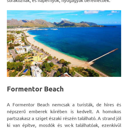
sorakoznak, és napernyők, nyugágyak bérelhetőek.
Formentor Beach
A Formentor Beach nemcsak a turisták, de híres és
népszerű emberek körében is kedvelt. A homokos
partszakasz a sziget északi részén található. A strand jól
ki van építve, mosdók és wc-k találhatóak, ezenkívül