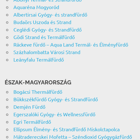
Aquaréna Mogyoród
Albertirsai Gyógy- és strandfürdő
Budaörs Uszoda és Strand
Ceglédi Gyógy- és Strandfürdő
Gödi Strand és Termálfürdő
Ráckeve fürdő – Aqua Land Termál- és Élményfürdő
Százhalombatta Városi Strand
Leányfalu Termálfürdő
ÉSZAK-MAGYARORSZÁG
Bogácsi Thermálfürdő
Bükkszékfürdő Gyógy- és Strandfürdő
Demjén Fürdő
Egerszalóki Gyógy- és Wellnessfürdő
Egri Termálfürdő
Ellipsum Élmény- és Strandfürdő Miskolctapolca
Mátraderecskei Mofetta – Széndioxid Gyógygázfürdő