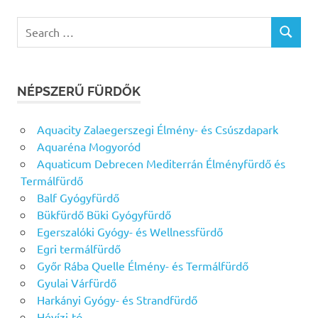
Search
SEARCH
for:
NÉPSZERŰ FÜRDŐK
Aquacity Zalaegerszegi Élmény- és Csúszdapark
Aquaréna Mogyoród
Aquaticum Debrecen Mediterrán Élményfürdő és
Termálfürdő
Balf Gyógyfürdő
Bükfürdő Büki Gyógyfürdő
Egerszalóki Gyógy- és Wellnessfürdő
Egri termálfürdő
Győr Rába Quelle Élmény- és Termálfürdő
Gyulai Várfürdő
Harkányi Gyógy- és Strandfürdő
Hévízi-tó