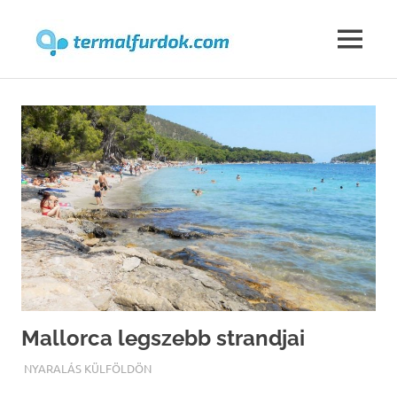
Termalfur
MENU
Skip
to
content
Mallorca legszebb strandjai
TERMALFURDOK.COM
NYARALÁS KÜLFÖLDÖN