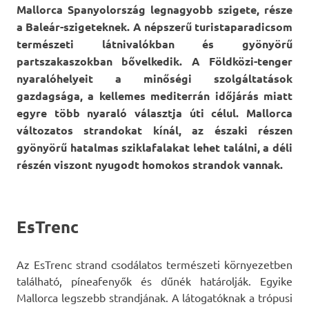
Mallorca Spanyolország legnagyobb szigete, része
a Baleár-szigeteknek. A népszerű turistaparadicsom
természeti látnivalókban és gyönyörű
partszakaszokban bővelkedik. A Földközi-tenger
nyaralóhelyeit a minőségi szolgáltatások
gazdagsága, a kellemes mediterrán időjárás miatt
egyre több nyaraló választja úti célul. Mallorca
változatos strandokat kínál, az északi részen
gyönyörű hatalmas sziklafalakat lehet találni, a déli
részén viszont nyugodt homokos strandok vannak.
EsTrenc
Az EsTrenc strand csodálatos természeti környezetben
található, píneafenyők és dűnék határolják. Egyike
Mallorca legszebb strandjának. A látogatóknak a trópusi