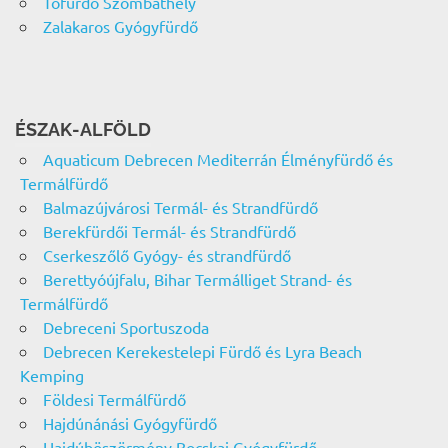
Tófürdő Szombathely
Zalakaros Gyógyfürdő
ÉSZAK-ALFÖLD
Aquaticum Debrecen Mediterrán Élményfürdő és
Termálfürdő
Balmazújvárosi Termál- és Strandfürdő
Berekfürdői Termál- és Strandfürdő
Cserkeszőlő Gyógy- és strandfürdő
Berettyóújfalu, Bihar Termálliget Strand- és
Termálfürdő
Debreceni Sportuszoda
Debrecen Kerekestelepi Fürdő és Lyra Beach
Kemping
Földesi Termálfürdő
Hajdúnánási Gyógyfürdő
Hajdúböszörmény Bocskai Gyógyfürdő