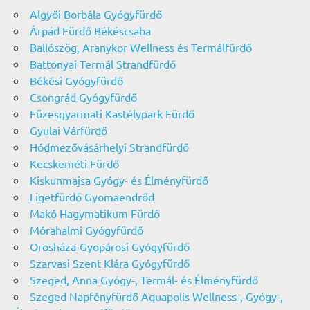
Algyői Borbála Gyógyfürdő
Árpád Fürdő Békéscsaba
Ballószög, Aranykor Wellness és Termálfürdő
Battonyai Termál Strandfürdő
Békési Gyógyfürdő
Csongrád Gyógyfürdő
Füzesgyarmati Kastélypark Fürdő
Gyulai Várfürdő
Hódmezővásárhelyi Strandfürdő
Kecskeméti Fürdő
Kiskunmajsa Gyógy- és Élményfürdő
Ligetfürdő Gyomaendrőd
Makó Hagymatikum Fürdő
Mórahalmi Gyógyfürdő
Orosháza-Gyopárosi Gyógyfürdő
Szarvasi Szent Klára Gyógyfürdő
Szeged, Anna Gyógy-, Termál- és Élményfürdő
Szeged Napfényfürdő Aquapolis Wellness-, Gyógy-,