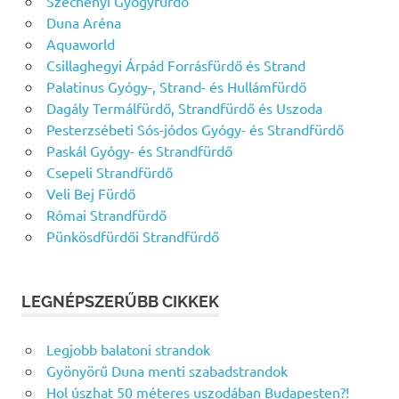
Széchenyi Gyógyfürdő
Duna Aréna
Aquaworld
Csillaghegyi Árpád Forrásfürdő és Strand
Palatinus Gyógy-, Strand- és Hullámfürdő
Dagály Termálfürdő, Strandfürdő és Uszoda
Pesterzsébeti Sós-jódos Gyógy- és Strandfürdő
Paskál Gyógy- és Strandfürdő
Csepeli Strandfürdő
Veli Bej Fürdő
Római Strandfürdő
Pünkösdfürdői Strandfürdő
LEGNÉPSZERŰBB CIKKEK
Legjobb balatoni strandok
Gyönyörű Duna menti szabadstrandok
Hol úszhat 50 méteres uszodában Budapesten?!