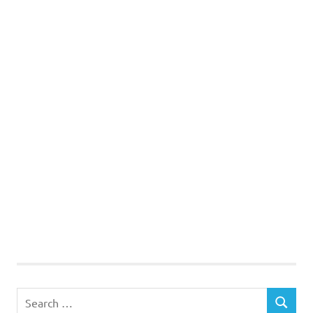
Search
SEARCH
for: