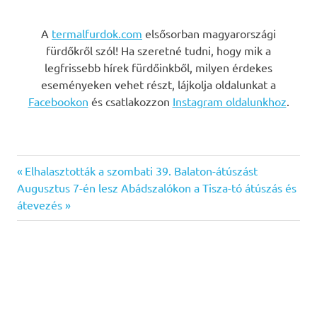
A
termalfurdok.com
elsősorban magyarországi
fürdőkről szól! Ha szeretné tudni, hogy mik a
legfrissebb hírek fürdőinkből, milyen érdekes
eseményeken vehet részt, lájkolja oldalunkat a
Facebookon
és csatlakozzon
Instagram oldalunkhoz
.
Previous
Bejegyzés
Elhalasztották a szombati 39. Balaton-átúszást
Next
Post:
Augusztus 7-én lesz Abádszalókon a Tisza-tó átúszás és
navigáció
Post:
átevezés