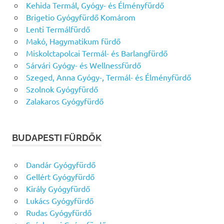
Kehida Termál, Gyógy- és Élményfürdő
Brigetio Gyógyfürdő Komárom
Lenti Termálfürdő
Makó, Hagymatikum fürdő
Miskolctapolcai Termál- és Barlangfürdő
Sárvári Gyógy- és Wellnessfürdő
Szeged, Anna Gyógy-, Termál- és Élményfürdő
Szolnok Gyógyfürdő
Zalakaros Gyógyfürdő
BUDAPESTI FÜRDŐK
Dandár Gyógyfürdő
Gellért Gyógyfürdő
Király Gyógyfürdő
Lukács Gyógyfürdő
Rudas Gyógyfürdő