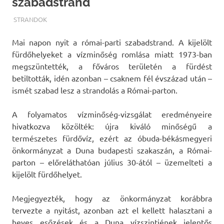
szabadstrand
TERMALFURDOK.COM
STRANDOK
Mai napon nyit a római-parti szabadstrand. A kijelölt
fürdőhelyeket a vízminőség romlása miatt 1973-ban
megszüntették, a főváros területén a fürdést
betiltották, idén azonban – csaknem fél évszázad után –
ismét szabad lesz a strandolás a Római-parton.
A folyamatos vízminőség-vizsgálat eredményeire
hivatkozva közölték: újra kiváló minőségű a
természetes fürdővíz, ezért az óbuda-békásmegyeri
önkormányzat a Duna budapesti szakaszán, a Római-
parton – előreláthatóan július 30-ától – üzemelteti a
kijelölt fürdőhelyet.
Megjegyezték, hogy az önkormányzat korábbra
tervezte a nyitást, azonban azt el kellett halasztani a
heves esőzések és a Duna vízszintjének jelentős