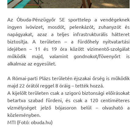
Az Óbuda-Pénzügyőr SE sporttelep a vendégeknek
ingyen ivóvizet, mosdót, pelenkázót, zuhanyzót és
napágyakat, azaz a teljes infrastrukturális hátteret
biztosítja. A területen – a fürdőhely nyitvatartási
idejében – 11 és 19 óra között vízimentő-szolgálat
működik majd, valamint gondnokot/fövenyőrt is
alkalmaz az egyesület.
A Római-parti Plázs területén éjszakai őrség is működik
majd 22 órától reggel 8 óráig – tették hozzá.
A kijelölt területen csak a szigorú biztonsági előírásokat
betartva szabad fürdeni, és csak a 120 centiméteres
vízmélységet jelző bójasoron belül – olvasható a
közleményben.
MTI (Fotó: obuda.hu)