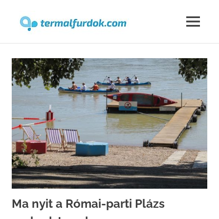
Termalfur
MENU
Skip
to
content
Ma nyit a Római-parti Plázs