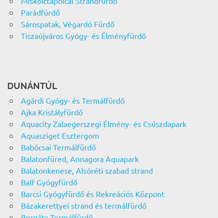
Miskolctapolcai Strandfürdő
Parádfürdő
Sárospatak, Végardó Fürdő
Tiszaújváros Gyógy- és Élményfürdő
DUNÁNTÚL
Agárdi Gyógy- és Termálfürdő
Ajka Kristályfürdő
Aquacity Zalaegerszegi Élmény- és Csúszdapark
Aquasziget Esztergom
Babócsai Termálfürdő
Balatonfüred, Annagora Aquapark
Balatonkenese, Alsóréti szabad strand
Balf Gyógyfürdő
Barcsi Gyógyfürdő és Rekreációs Központ
Bázakerettyei strand és termálfürdő
Borgáta Termálfürdő