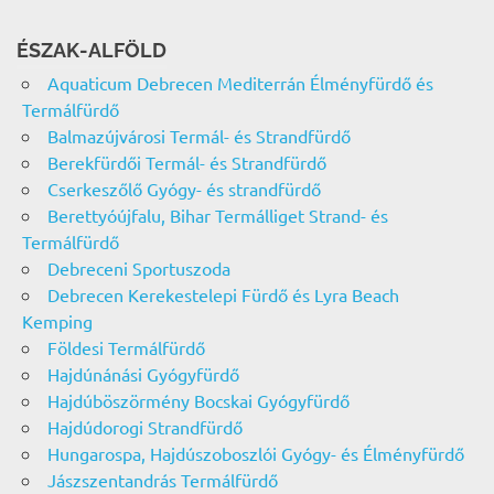
ÉSZAK-ALFÖLD
Aquaticum Debrecen Mediterrán Élményfürdő és
Termálfürdő
Balmazújvárosi Termál- és Strandfürdő
Berekfürdői Termál- és Strandfürdő
Cserkeszőlő Gyógy- és strandfürdő
Berettyóújfalu, Bihar Termálliget Strand- és
Termálfürdő
Debreceni Sportuszoda
Debrecen Kerekestelepi Fürdő és Lyra Beach
Kemping
Földesi Termálfürdő
Hajdúnánási Gyógyfürdő
Hajdúböszörmény Bocskai Gyógyfürdő
Hajdúdorogi Strandfürdő
Hungarospa, Hajdúszoboszlói Gyógy- és Élményfürdő
Jászszentandrás Termálfürdő