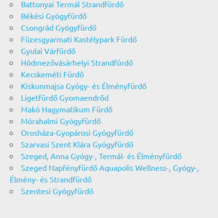
Battonyai Termál Strandfürdő
Békési Gyógyfürdő
Csongrád Gyógyfürdő
Füzesgyarmati Kastélypark Fürdő
Gyulai Várfürdő
Hódmezővásárhelyi Strandfürdő
Kecskeméti Fürdő
Kiskunmajsa Gyógy- és Élményfürdő
Ligetfürdő Gyomaendrőd
Makó Hagymatikum Fürdő
Mórahalmi Gyógyfürdő
Orosháza-Gyopárosi Gyógyfürdő
Szarvasi Szent Klára Gyógyfürdő
Szeged, Anna Gyógy-, Termál- és Élményfürdő
Szeged Napfényfürdő Aquapolis Wellness-, Gyógy-,
Élmény- és Strandfürdő
Szentesi Gyógyfürdő