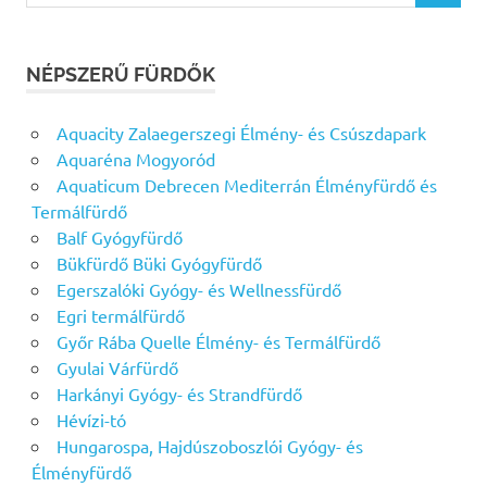
NÉPSZERŰ FÜRDŐK
Aquacity Zalaegerszegi Élmény- és Csúszdapark
Aquaréna Mogyoród
Aquaticum Debrecen Mediterrán Élményfürdő és
Termálfürdő
Balf Gyógyfürdő
Bükfürdő Büki Gyógyfürdő
Egerszalóki Gyógy- és Wellnessfürdő
Egri termálfürdő
Győr Rába Quelle Élmény- és Termálfürdő
Gyulai Várfürdő
Harkányi Gyógy- és Strandfürdő
Hévízi-tó
Hungarospa, Hajdúszoboszlói Gyógy- és
Élményfürdő