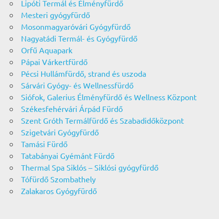
Lipóti Termál és Élményfürdő
Mesteri gyógyfürdő
Mosonmagyaróvári Gyógyfürdő
Nagyatádi Termál- és Gyógyfürdő
Orfű Aquapark
Pápai Várkertfürdő
Pécsi Hullámfürdő, strand és uszoda
Sárvári Gyógy- és Wellnessfürdő
Siófok, Galerius Élményfürdő és Wellness Központ
Székesfehérvári Árpád Fürdő
Szent Gróth Termálfürdő és Szabadidőközpont
Szigetvári Gyógyfürdő
Tamási Fürdő
Tatabányai Gyémánt Fürdő
Thermal Spa Siklós – Siklósi gyógyfürdő
Tófürdő Szombathely
Zalakaros Gyógyfürdő