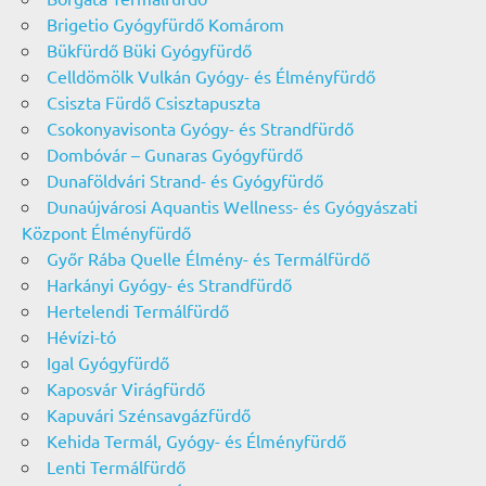
Brigetio Gyógyfürdő Komárom
Bükfürdő Büki Gyógyfürdő
Celldömölk Vulkán Gyógy- és Élményfürdő
Csiszta Fürdő Csisztapuszta
Csokonyavisonta Gyógy- és Strandfürdő
Dombóvár – Gunaras Gyógyfürdő
Dunaföldvári Strand- és Gyógyfürdő
Dunaújvárosi Aquantis Wellness- és Gyógyászati
Központ Élményfürdő
Győr Rába Quelle Élmény- és Termálfürdő
Harkányi Gyógy- és Strandfürdő
Hertelendi Termálfürdő
Hévízi-tó
Igal Gyógyfürdő
Kaposvár Virágfürdő
Kapuvári Szénsavgázfürdő
Kehida Termál, Gyógy- és Élményfürdő
Lenti Termálfürdő