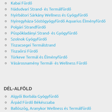
Kabai Fürdő
Nádudvari Strand- és Termálfürdő
Nyírbátori Sárkány Wellness és Gyógyfürdő
Nyíregyháza-Sóstógyógyfürdő Aquarius Élményfürdő
Polgári Strandfürdő
Püspökladányi Strand- és Gyógyfürdő
Szolnok Gyógyfürdő
Tiszacsegei Termálstrand
Tiszaörsi Fürdő
Túrkeve Termál és Élményfürdő
Vásárosnamény Termál- és Wellness Fürdő
DÉL-ALFÖLD
Algyői Borbála Gyógyfürdő
Árpád Fürdő Békéscsaba
Ballószög, Aranykor Wellness és Termálfürdő