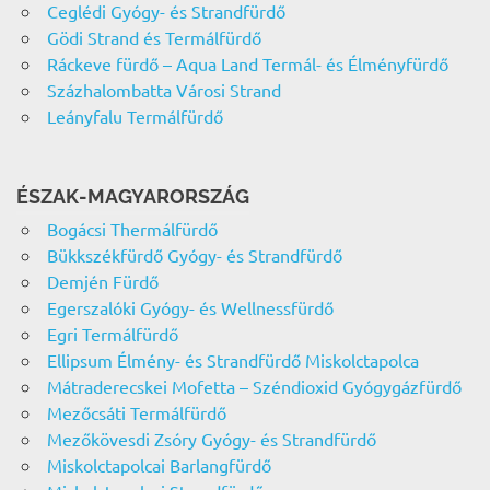
Ceglédi Gyógy- és Strandfürdő
Gödi Strand és Termálfürdő
Ráckeve fürdő – Aqua Land Termál- és Élményfürdő
Százhalombatta Városi Strand
Leányfalu Termálfürdő
ÉSZAK-MAGYARORSZÁG
Bogácsi Thermálfürdő
Bükkszékfürdő Gyógy- és Strandfürdő
Demjén Fürdő
Egerszalóki Gyógy- és Wellnessfürdő
Egri Termálfürdő
Ellipsum Élmény- és Strandfürdő Miskolctapolca
Mátraderecskei Mofetta – Széndioxid Gyógygázfürdő
Mezőcsáti Termálfürdő
Mezőkövesdi Zsóry Gyógy- és Strandfürdő
Miskolctapolcai Barlangfürdő