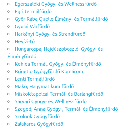
Egerszalóki Gyógy- és Wellnessfürdő
Egri termálfürdő
Győr Rába Quelle Élmény- és Termálfürdő
Gyulai Várfürdő
Harkányi Gyógy- és Strandfürdő
Hévízi-tó
Hungarospa, Hajdúszoboszlói Gyógy- és
Élményfürdő
Kehida Termál, Gyógy- és Élményfürdő
Brigetio Gyógyfürdő Komárom
Lenti Termálfürdő
Makó, Hagymatikum fürdő
Miskolctapolcai Termál- és Barlangfürdő
Sárvári Gyógy- és Wellnessfürdő
Szeged, Anna Gyógy-, Termál- és Élményfürdő
Szolnok Gyógyfürdő
Zalakaros Gyógyfürdő