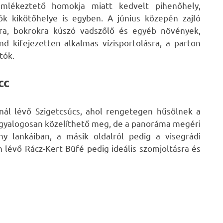
emlékeztető homokja miatt kedvelt pihenőhely,
ók kikötőhelye is egyben. A június közepén zajló
fákra, bokrokra kúszó vadszőlő és egyéb növények,
nd kifejezetten alkalmas vízisportolásra, a parton
tók.
cc
nál lévő Szigetcsúcs, ahol rengetegen hűsölnek a
 gyalogosan közelíthető meg, de a panoráma megéri
ny lankáiban, a másik oldalról pedig a visegrádi
 lévő Rácz-Kert Büfé pedig ideális szomjoltásra és