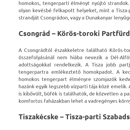
homokos, tengerparti élményt nyújtó strandok
olyan kevésbé felkapott helyeket, mint a Tisza-
strandját Csongrádon, vagy a Dunakanyar lenyűgö
Csongrád – Körös-toroki Partfür
A Csongrádtól északkeletre található Körös-to
összefolyásánál nem hiába nevezik a Dél-Alf
adottságokkal rendelkezik. A Tisza jobb par
tengerpartra emlékeztető homokpadot. A kedv
homokos tengerpart élményre szomjazók kedvel
hazánk egyik legszebb vízparti tája közé emelik.
is kibővült, büfék is találhatók, de közvetlen a
komfortos faházakban lehet a vadregényes körny
Tiszakécske – Tisza-parti Szabad