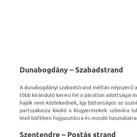
Dunabogdány – Szabadstrand
A dunabogdányi szabadstrand méltán népszerű a 
több kiránduló keresi fel a páratlan adottságai
hajók nem közlekednek, így biztonságos az úsz
partszakasza kiváló a kisgyermekek számára lu
lévő büfében fogyasztásra és mosdó használatra 
Szentendre – Postás strand