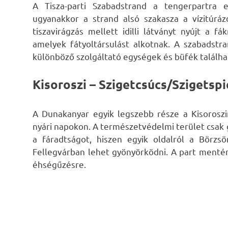
A Tisza-parti Szabadstrand a tengerpartra 
ugyanakkor a strand alsó szakasza a vízitúráz
tiszavirágzás mellett idilli látványt nyújt a 
amelyek fátyoltársulást alkotnak. A szabadstra
különböző szolgáltató egységek és büfék találha
Kisoroszi – Szigetcsúcs/Szigetspi
A Dunakanyar egyik legszebb része a Kisoroszi
nyári napokon. A természetvédelmi terület csak
a fáradtságot, hiszen egyik oldalról a Börzsö
Fellegvárban lehet gyönyörködni. A part mentén
éhségűzésre.