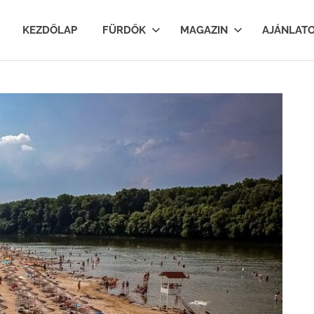
lfurdok.com
KEZDŐLAP
FÜRDŐK
MAGAZIN
AJÁNLAT