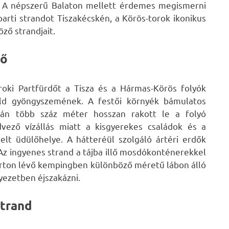
.
A népszerű Balaton mellett érdemes megismerni
parti strandot Tiszakécskén, a Körös-torok ikonikus
ző strandjait.
dő
roki Partfürdőt a Tisza és a Hármas-Körös folyók
öld gyöngyszemének. A festői környék bámulatos
tján több száz méter hosszan rakott le a folyó
ező vízállás miatt a kisgyerekes családok és a
t üdülőhelye. A hátteréül szolgáló ártéri erdők
 Az ingyenes strand a tájba illő mosdókonténerekkel
 parton lévő kempingben különböző méretű lábon álló
ezetben éjszakázni.
strand