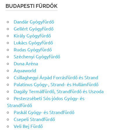
BUDAPESTI FÜRDŐK
Dandár Gyógyfürdő
Gellért Gyógyfürdő
Király Gyógyfürdő
Lukács Gyógyfürdő
Rudas Gyógyfürdő
Széchenyi Gyógyfürdő
Duna Aréna
Aquaworld
Csillaghegyi Árpád Forrásfürdő és Strand
Palatinus Gyógy-, Strand- és Hullámfürdő
Dagály Termálfürdő, Strandfürdő és Uszoda
Pesterzsébeti Sós-jódos Gyógy- és
Strandfürdő
Paskál Gyógy- és Strandfürdő
Csepeli Strandfürdő
Veli Bej Fürdő