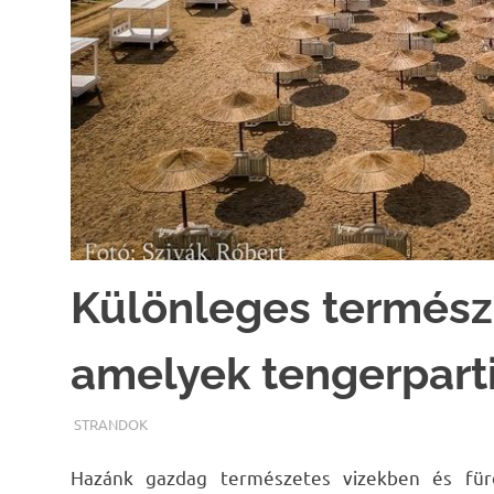
Különleges termész
amelyek tengerpart
TERMALFURDOK.COM
STRANDOK
Hazánk gazdag természetes vizekben és für