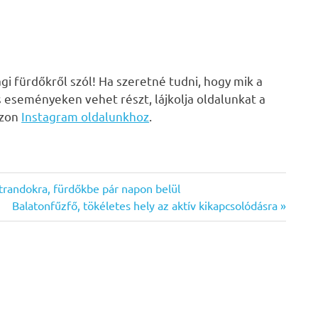
i fürdőkről szól! Ha szeretné tudni, hogy mik a
s eseményeken vehet részt, lájkolja oldalunkat a
zzon
Instagram oldalunkhoz
.
trandokra, fürdőkbe pár napon belül
Next
Balatonfűzfő, tökéletes hely az aktív kikapcsolódásra
Post: