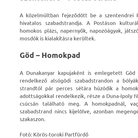
A közelmúltban fejeződött be a szentendrei 
hivatalos szabadstrandja. A Postáson kultur
homokos plázs, napernyők, napozóágyak, játszó
mosdók is kialakításra kerültek.
Göd – Homokpad
A Dunakanyar kapujaként is emlegetett Göd je
rendelkező alsógödi szabadstrandon a bólyák
strandtól pár perces sétára húzódik a homok
adottságokkal rendelkezik, része a Duna-Ipoly N
csúcsán található meg. A homokpadnál, va
szabadstrand nincs kijelölve, azonban megeng
szakaszon.
Fotó: Körös-toroki Partfürdő