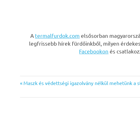
A
termalfurdok.com
elsősorban magyarország
legfrissebb hírek fürdőinkből, milyen érdeke
Facebookon
és csatlako
Previous
Bejegyzés
Maszk és védettségi igazolvány nélkül mehetünk a s
Post:
navigáció