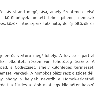
Postás strand megújítása, amely Szentendre első
ált körülmények mellett lehet pihenni, nemcsak
eszközök, fitneszpark található, de új öltözők és
lentős vízitúra megállóhely. A kavicsos parttal
kal elkerített részen van lehetőség úszásra. A
pad, a Gödi-sziget, amely különleges természeti
emzeti Parknak. A homokos plázs rész a sziget déli
gy ahogy a helyiek nevezik a Homok-szigetnél
edett a fürdés a több mint egy kilométer hosszú