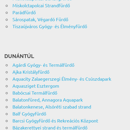
Miskolctapolcai Strandfürdő
Parádfürdő
Sárospatak, Végardó Fürdő
Tiszaújváros Gyógy- és Élményfürdő
DUNÁNTÚL
Agárdi Gyógy- és Termálfürdő
Ajka Kristályfürdő
Aquacity Zalaegerszegi Élmény- és Csúszdapark
Aquasziget Esztergom
Babócsai Termálfürdő
Balatonfüred, Annagora Aquapark
Balatonkenese, Alsóréti szabad strand
Balf Gyógyfürdő
Barcsi Gyógyfürdő és Rekreációs Központ
Bázakerettyei strand és termálfürdő