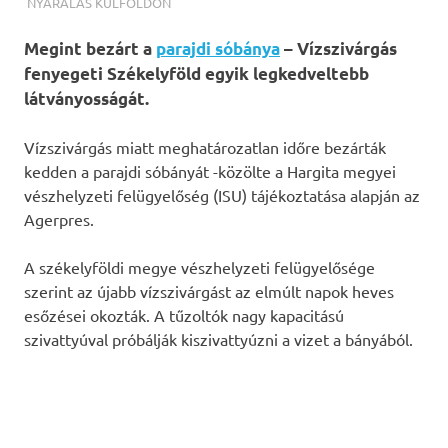
TERMALFURDOK.COM
NYARALÁS KÜLFÖLDÖN
Megint bezárt a
parajdi sóbánya
– Vízszivárgás
fenyegeti Székelyföld egyik legkedveltebb
látványosságát.
Vízszivárgás miatt meghatározatlan időre bezárták
kedden a parajdi sóbányát -közölte a Hargita megyei
vészhelyzeti felügyelőség (ISU) tájékoztatása alapján az
Agerpres.
A székelyföldi megye vészhelyzeti felügyelősége
szerint az újabb vízszivárgást az elmúlt napok heves
esőzései okozták. A tűzoltók nagy kapacitású
szivattyúval próbálják kiszivattyúzni a vizet a bányából.