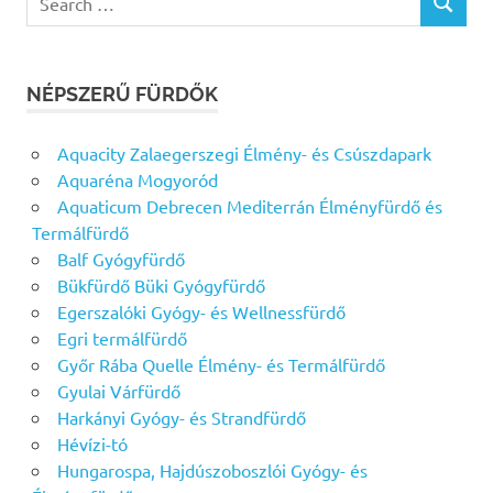
SEARCH
for:
NÉPSZERŰ FÜRDŐK
Aquacity Zalaegerszegi Élmény- és Csúszdapark
Aquaréna Mogyoród
Aquaticum Debrecen Mediterrán Élményfürdő és
Termálfürdő
Balf Gyógyfürdő
Bükfürdő Büki Gyógyfürdő
Egerszalóki Gyógy- és Wellnessfürdő
Egri termálfürdő
Győr Rába Quelle Élmény- és Termálfürdő
Gyulai Várfürdő
Harkányi Gyógy- és Strandfürdő
Hévízi-tó
Hungarospa, Hajdúszoboszlói Gyógy- és