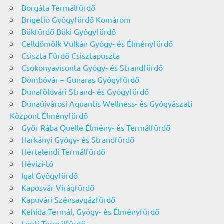
Borgáta Termálfürdő
Brigetio Gyógyfürdő Komárom
Bükfürdő Büki Gyógyfürdő
Celldömölk Vulkán Gyógy- és Élményfürdő
Csiszta Fürdő Csisztapuszta
Csokonyavisonta Gyógy- és Strandfürdő
Dombóvár – Gunaras Gyógyfürdő
Dunaföldvári Strand- és Gyógyfürdő
Dunaújvárosi Aquantis Wellness- és Gyógyászati
Központ Élményfürdő
Győr Rába Quelle Élmény- és Termálfürdő
Harkányi Gyógy- és Strandfürdő
Hertelendi Termálfürdő
Hévízi-tó
Igal Gyógyfürdő
Kaposvár Virágfürdő
Kapuvári Szénsavgázfürdő
Kehida Termál, Gyógy- és Élményfürdő
Lenti Termálfürdő