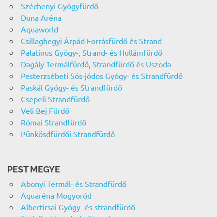
Széchenyi Gyógyfürdő
Duna Aréna
Aquaworld
Csillaghegyi Árpád Forrásfürdő és Strand
Palatinus Gyógy-, Strand- és Hullámfürdő
Dagály Termálfürdő, Strandfürdő és Uszoda
Pesterzsébeti Sós-jódos Gyógy- és Strandfürdő
Paskál Gyógy- és Strandfürdő
Csepeli Strandfürdő
Veli Bej Fürdő
Római Strandfürdő
Pünkösdfürdői Strandfürdő
PEST MEGYE
Abonyi Termál- és Strandfürdő
Aquaréna Mogyoród
Albertirsai Gyógy- és strandfürdő