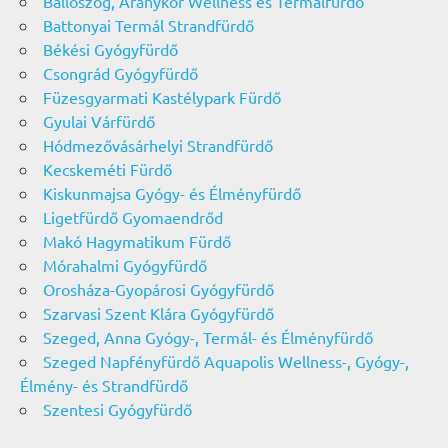
Ballószög, Aranykor Wellness és Termálfürdő
Battonyai Termál Strandfürdő
Békési Gyógyfürdő
Csongrád Gyógyfürdő
Füzesgyarmati Kastélypark Fürdő
Gyulai Várfürdő
Hódmezővásárhelyi Strandfürdő
Kecskeméti Fürdő
Kiskunmajsa Gyógy- és Élményfürdő
Ligetfürdő Gyomaendrőd
Makó Hagymatikum Fürdő
Mórahalmi Gyógyfürdő
Orosháza-Gyopárosi Gyógyfürdő
Szarvasi Szent Klára Gyógyfürdő
Szeged, Anna Gyógy-, Termál- és Élményfürdő
Szeged Napfényfürdő Aquapolis Wellness-, Gyógy-,
Élmény- és Strandfürdő
Szentesi Gyógyfürdő