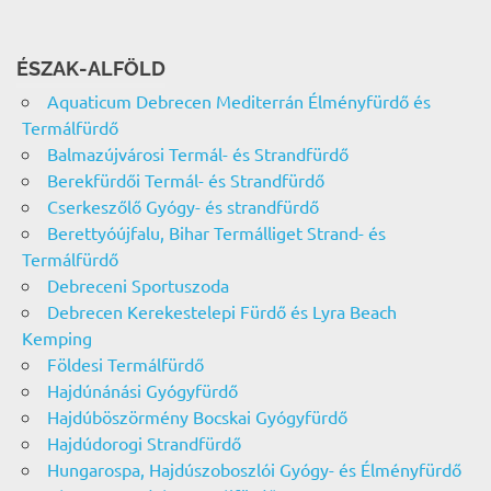
ÉSZAK-ALFÖLD
Aquaticum Debrecen Mediterrán Élményfürdő és
Termálfürdő
Balmazújvárosi Termál- és Strandfürdő
Berekfürdői Termál- és Strandfürdő
Cserkeszőlő Gyógy- és strandfürdő
Berettyóújfalu, Bihar Termálliget Strand- és
Termálfürdő
Debreceni Sportuszoda
Debrecen Kerekestelepi Fürdő és Lyra Beach
Kemping
Földesi Termálfürdő
Hajdúnánási Gyógyfürdő
Hajdúböszörmény Bocskai Gyógyfürdő
Hajdúdorogi Strandfürdő
Hungarospa, Hajdúszoboszlói Gyógy- és Élményfürdő