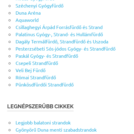
Széchenyi Gyógyfürdő
Duna Aréna
Aquaworld
Csillaghegyi Árpád Forrásfürdő és Strand
Palatinus Gyógy-, Strand- és Hullámfürdő
Dagály Termálfürdő, Strandfürdő és Uszoda
Pesterzsébeti Sós-jódos Gyógy- és Strandfürdő
Paskál Gyógy- és Strandfürdő
Csepeli Strandfürdő
Veli Bej Fürdő
Római Strandfürdő
Pünkösdfürdői Strandfürdő
LEGNÉPSZERŰBB CIKKEK
Legjobb balatoni strandok
Gyönyörű Duna menti szabadstrandok