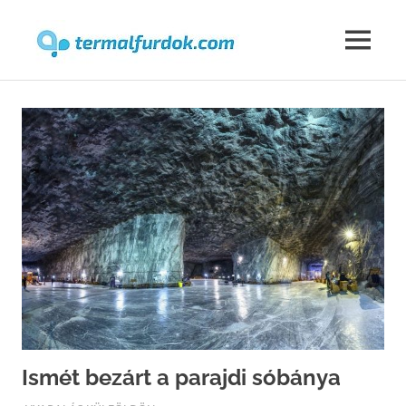
Termalfur
MENU
Skip
to
content
Ismét bezárt a parajdi sóbánya