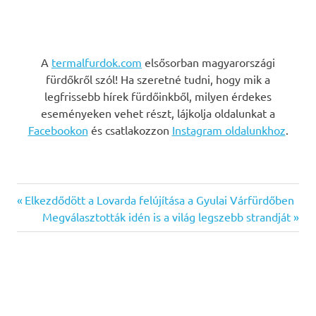
A
termalfurdok.com
elsősorban magyarországi
fürdőkről szól! Ha szeretné tudni, hogy mik a
legfrissebb hírek fürdőinkből, milyen érdekes
eseményeken vehet részt, lájkolja oldalunkat a
Facebookon
és csatlakozzon
Instagram oldalunkhoz
.
Previous
Bejegyzés
Elkezdődött a Lovarda felújítása a Gyulai Várfürdőben
Post:
Next
Megválasztották idén is a világ legszebb strandját
navigáció
Post: