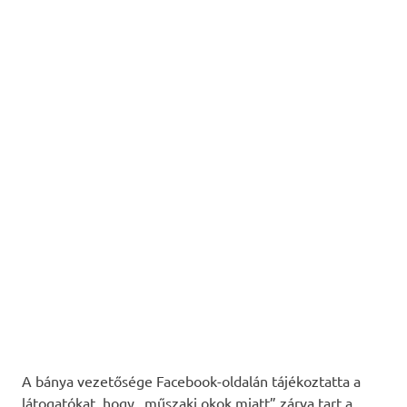
A bánya vezetősége Facebook-oldalán tájékoztatta a
látogatókat, hogy „műszaki okok miatt” zárva tart a