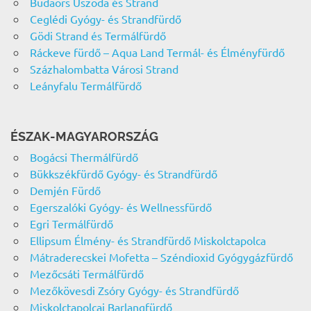
Budaörs Uszoda és Strand
Ceglédi Gyógy- és Strandfürdő
Gödi Strand és Termálfürdő
Ráckeve fürdő – Aqua Land Termál- és Élményfürdő
Százhalombatta Városi Strand
Leányfalu Termálfürdő
ÉSZAK-MAGYARORSZÁG
Bogácsi Thermálfürdő
Bükkszékfürdő Gyógy- és Strandfürdő
Demjén Fürdő
Egerszalóki Gyógy- és Wellnessfürdő
Egri Termálfürdő
Ellipsum Élmény- és Strandfürdő Miskolctapolca
Mátraderecskei Mofetta – Széndioxid Gyógygázfürdő
Mezőcsáti Termálfürdő
Mezőkövesdi Zsóry Gyógy- és Strandfürdő
Miskolctapolcai Barlangfürdő