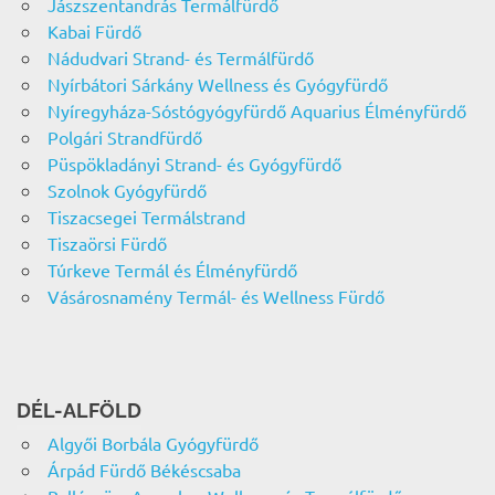
Jászszentandrás Termálfürdő
Kabai Fürdő
Nádudvari Strand- és Termálfürdő
Nyírbátori Sárkány Wellness és Gyógyfürdő
Nyíregyháza-Sóstógyógyfürdő Aquarius Élményfürdő
Polgári Strandfürdő
Püspökladányi Strand- és Gyógyfürdő
Szolnok Gyógyfürdő
Tiszacsegei Termálstrand
Tiszaörsi Fürdő
Túrkeve Termál és Élményfürdő
Vásárosnamény Termál- és Wellness Fürdő
DÉL-ALFÖLD
Algyői Borbála Gyógyfürdő
Árpád Fürdő Békéscsaba