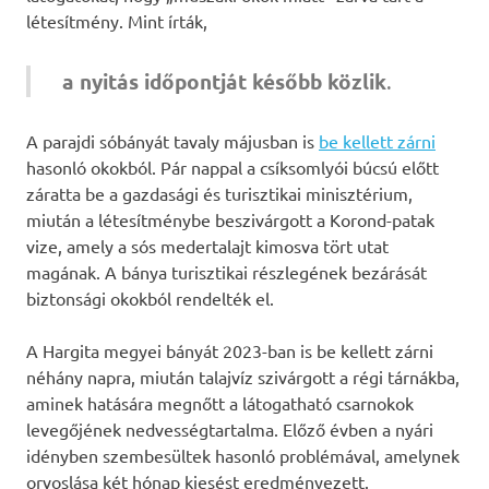
létesítmény. Mint írták,
a nyitás időpontját később közlik
.
A parajdi sóbányát tavaly májusban is
be kellett zárni
hasonló okokból. Pár nappal a csíksomlyói búcsú előtt
záratta be a gazdasági és turisztikai minisztérium,
miután a létesítménybe beszivárgott a Korond-patak
vize, amely a sós medertalajt kimosva tört utat
magának. A bánya turisztikai részlegének bezárását
biztonsági okokból rendelték el.
A Hargita megyei bányát 2023-ban is be kellett zárni
néhány napra, miután talajvíz szivárgott a régi tárnákba,
aminek hatására megnőtt a látogatható csarnokok
levegőjének nedvességtartalma. Előző évben a nyári
idényben szembesültek hasonló problémával, amelynek
orvoslása két hónap kiesést eredményezett.