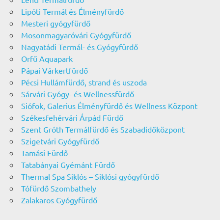
Lipóti Termál és Élményfürdő
Mesteri gyógyfürdő
Mosonmagyaróvári Gyógyfürdő
Nagyatádi Termál- és Gyógyfürdő
Orfű Aquapark
Pápai Várkertfürdő
Pécsi Hullámfürdő, strand és uszoda
Sárvári Gyógy- és Wellnessfürdő
Siófok, Galerius Élményfürdő és Wellness Központ
Székesfehérvári Árpád Fürdő
Szent Gróth Termálfürdő és Szabadidőközpont
Szigetvári Gyógyfürdő
Tamási Fürdő
Tatabányai Gyémánt Fürdő
Thermal Spa Siklós – Siklósi gyógyfürdő
Tófürdő Szombathely
Zalakaros Gyógyfürdő