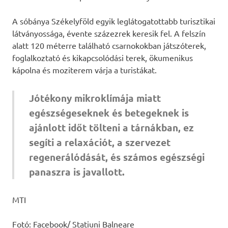
A sóbánya Székelyföld egyik leglátogatottabb turisztikai
látványossága, évente százezrek keresik fel. A felszín
alatt 120 méterre található csarnokokban játszóterek,
foglalkoztató és kikapcsolódási terek, ökumenikus
kápolna és moziterem várja a turistákat.
Jótékony mikroklímája miatt
egészségeseknek és betegeknek is
ajánlott időt tölteni a tárnákban, ez
segíti a relaxációt, a szervezet
regenerálódását, és számos egészségi
panaszra is javallott.
MTI
Fotó: Facebook/ Statiuni Balneare