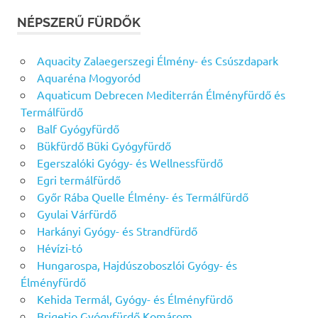
NÉPSZERŰ FÜRDŐK
Aquacity Zalaegerszegi Élmény- és Csúszdapark
Aquaréna Mogyoród
Aquaticum Debrecen Mediterrán Élményfürdő és
Termálfürdő
Balf Gyógyfürdő
Bükfürdő Büki Gyógyfürdő
Egerszalóki Gyógy- és Wellnessfürdő
Egri termálfürdő
Győr Rába Quelle Élmény- és Termálfürdő
Gyulai Várfürdő
Harkányi Gyógy- és Strandfürdő
Hévízi-tó
Hungarospa, Hajdúszoboszlói Gyógy- és
Élményfürdő
Kehida Termál, Gyógy- és Élményfürdő
Brigetio Gyógyfürdő Komárom