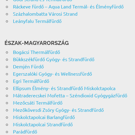
Ráckeve fürdő – Aqua Land Termál- és Élményfürdő
Százhalombatta Városi Strand
Leányfalu Termálfürdő
ÉSZAK-MAGYARORSZÁG
Bogácsi Thermálfürdő
Bükkszékfürdő Gyógy- és Strandfürdő
Demjén Fürdő
Egerszalóki Gyógy- és Wellnessfürdő
Egri Termálfürdő
Ellipsum Élmény- és Strandfürdő Miskolctapolca
Mátraderecskei Mofetta – Széndioxid Gyógygázfürdő
Mezőcsáti Termálfürdő
Mezőkövesdi Zsóry Gyógy- és Strandfürdő
Miskolctapolcai Barlangfürdő
Miskolctapolcai Strandfürdő
Parádfürdő