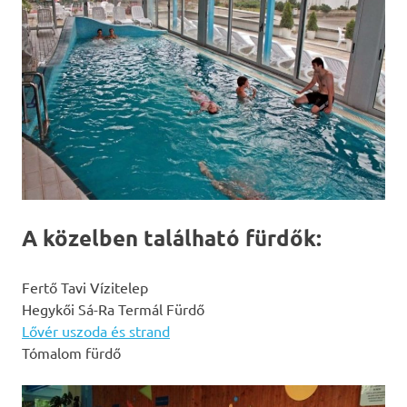
A közelben található fürdők:
Fertő Tavi Vízitelep
Hegykői Sá-Ra Termál Fürdő
Lővér uszoda és strand
Tómalom fürdő