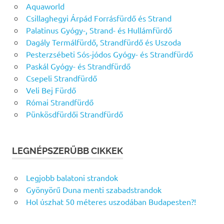
Aquaworld
Csillaghegyi Árpád Forrásfürdő és Strand
Palatinus Gyógy-, Strand- és Hullámfürdő
Dagály Termálfürdő, Strandfürdő és Uszoda
Pesterzsébeti Sós-jódos Gyógy- és Strandfürdő
Paskál Gyógy- és Strandfürdő
Csepeli Strandfürdő
Veli Bej Fürdő
Római Strandfürdő
Pünkösdfürdői Strandfürdő
LEGNÉPSZERŰBB CIKKEK
Legjobb balatoni strandok
Gyönyörű Duna menti szabadstrandok
Hol úszhat 50 méteres uszodában Budapesten?!