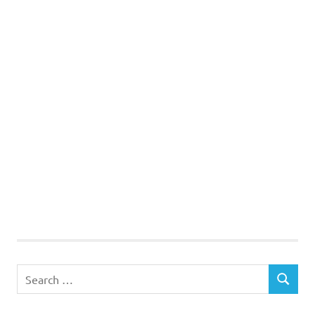
Search
SEARCH
for: