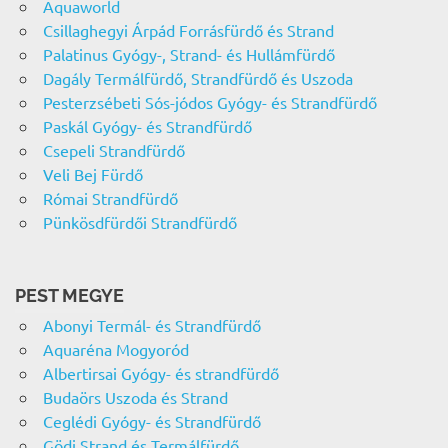
Aquaworld
Csillaghegyi Árpád Forrásfürdő és Strand
Palatinus Gyógy-, Strand- és Hullámfürdő
Dagály Termálfürdő, Strandfürdő és Uszoda
Pesterzsébeti Sós-jódos Gyógy- és Strandfürdő
Paskál Gyógy- és Strandfürdő
Csepeli Strandfürdő
Veli Bej Fürdő
Római Strandfürdő
Pünkösdfürdői Strandfürdő
PEST MEGYE
Abonyi Termál- és Strandfürdő
Aquaréna Mogyoród
Albertirsai Gyógy- és strandfürdő
Budaörs Uszoda és Strand
Ceglédi Gyógy- és Strandfürdő
Gödi Strand és Termálfürdő