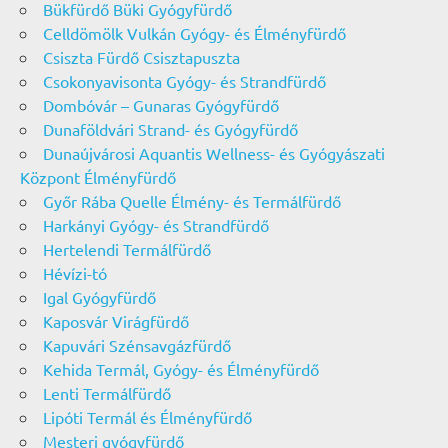
Bükfürdő Büki Gyógyfürdő
Celldömölk Vulkán Gyógy- és Élményfürdő
Csiszta Fürdő Csisztapuszta
Csokonyavisonta Gyógy- és Strandfürdő
Dombóvár – Gunaras Gyógyfürdő
Dunaföldvári Strand- és Gyógyfürdő
Dunaújvárosi Aquantis Wellness- és Gyógyászati
Központ Élményfürdő
Győr Rába Quelle Élmény- és Termálfürdő
Harkányi Gyógy- és Strandfürdő
Hertelendi Termálfürdő
Hévízi-tó
Igal Gyógyfürdő
Kaposvár Virágfürdő
Kapuvári Szénsavgázfürdő
Kehida Termál, Gyógy- és Élményfürdő
Lenti Termálfürdő
Lipóti Termál és Élményfürdő
Mesteri gyógyfürdő