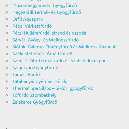
Mosonmagyaróvári Gyógyfürdő
Nagyatádi Termál- és Gyógyfürdő
Orfű Aquapark
Pápai Várkertfürdő
Pécsi Hullámfürdő, strand és uszoda
Sárvári Gyógy- és Wellnessfürdő
Siófok, Galerius Élményfürdő és Wellness Központ
Székesfehérvári Árpád Fürdő
Szent Gróth Termálfürdő és Szabadidőközpont
Szigetvári Gyógyfürdő
Tamási Fürdő
Tatabányai Gyémánt Fürdő
Thermal Spa Siklós – Siklósi gyógyfürdő
Tófürdő Szombathely
Zalakaros Gyógyfürdő