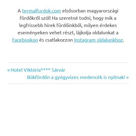
A
termalfurdok.com
elsősorban magyarországi
fürdőkről szól! Ha szeretné tudni, hogy mik a
legfrissebb hírek fürdőinkből, milyen érdekes
eseményeken vehet részt, lájkolja oldalunkat a
Facebookon
és csatlakozzon
Instagram oldalunkhoz
.
Previous
Bejegyzés
Hotel Viktória**** Sárvár
Post:
Next
Bükfürdőn a gyógyvizes medencék is nyitnak!
navigáció
Post: