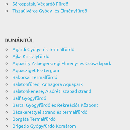
Sárospatak, Végardó Fürdő
Tiszaújváros Gyógy- és Élményfürdő
DUNÁNTÚL
Agárdi Gyógy- és Termálfürdő
Ajka Kristályfürdő
Aquacity Zalaegerszegi Élmény- és Csúszdapark
Aquasziget Esztergom
Babócsai Termálfürdő
Balatonfüred, Annagora Aquapark
Balatonkenese, Alsóréti szabad strand
Balf Gyógyfürdő
Barcsi Gyógyfürdő és Rekreációs Központ
Bázakerettyei strand és termálfürdő
Borgáta Termálfürdő
Brigetio Gyógyfürdő Komárom