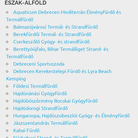
ÉSZAK-ALFÖLD
Aquaticum Debrecen Mediterrán Élményfürdő és
Termálfürdő
Balmazújvárosi Termál- és Strandfürdő
Berekfürdői Termál- és Strandfürdő
Cserkeszőlő Gyógy- és strandfürdő
Berettyóújfalu, Bihar Termálliget Strand- és
Termálfürdő
Debreceni Sportuszoda
Debrecen Kerekestelepi Fürdő és Lyra Beach
Kemping
Földesi Termálfürdő
Hajdúnánási Gyógyfürdő
Hajdúböszörmény Bocskai Gyógyfürdő
Hajdúdorogi Strandfürdő
Hungarospa, Hajdúszoboszlói Gyógy- és Élményfürdő
Jászszentandrás Termálfürdő
Kabai Fürdő
Nádudvari Strand- és Termálfürdő