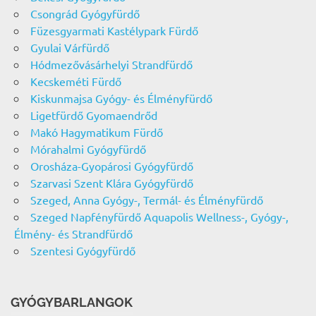
Csongrád Gyógyfürdő
Füzesgyarmati Kastélypark Fürdő
Gyulai Várfürdő
Hódmezővásárhelyi Strandfürdő
Kecskeméti Fürdő
Kiskunmajsa Gyógy- és Élményfürdő
Ligetfürdő Gyomaendrőd
Makó Hagymatikum Fürdő
Mórahalmi Gyógyfürdő
Orosháza-Gyopárosi Gyógyfürdő
Szarvasi Szent Klára Gyógyfürdő
Szeged, Anna Gyógy-, Termál- és Élményfürdő
Szeged Napfényfürdő Aquapolis Wellness-, Gyógy-,
Élmény- és Strandfürdő
Szentesi Gyógyfürdő
GYÓGYBARLANGOK