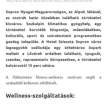
TERMALFURDOK.COM
WELLNESS AKCIÓ
,
WELLNESS HÉTVÉGE
,
WELLNESS HOTELEK
Sopron Nyugat-Magyarországon, az Alpok lábánál,
az osztrák határ közelében található történelmi
kisváros. Szubalpin klimatikus gyógyhely, egy
történelmi borvidék központja, műemlékekben,
kulturális, sport és szórakoztató programokban
gazdag település. A Hotel Szieszta Sopron város
legnagyobb szállodája egy öthektáros őspark
mellett a Lővérek erdeiben található, nyugodt,
csendes, reprezentatív környezetben, a történelmi
belvárostól 15 perc sétára.
A földszinten fitness-wellness centrum segíti a
szabadidő kellemes eltöltését.
Wellness-szolgáltatások: