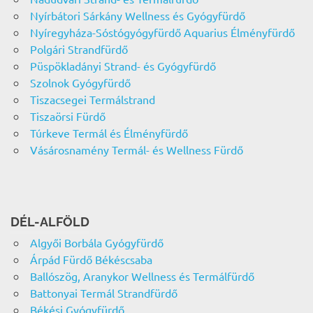
Nyírbátori Sárkány Wellness és Gyógyfürdő
Nyíregyháza-Sóstógyógyfürdő Aquarius Élményfürdő
Polgári Strandfürdő
Püspökladányi Strand- és Gyógyfürdő
Szolnok Gyógyfürdő
Tiszacsegei Termálstrand
Tiszaörsi Fürdő
Túrkeve Termál és Élményfürdő
Vásárosnamény Termál- és Wellness Fürdő
DÉL-ALFÖLD
Algyői Borbála Gyógyfürdő
Árpád Fürdő Békéscsaba
Ballószög, Aranykor Wellness és Termálfürdő
Battonyai Termál Strandfürdő
Békési Gyógyfürdő