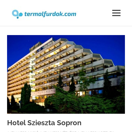
Termalfur
MENU
Skip
to
content
Hotel Szieszta Sopron