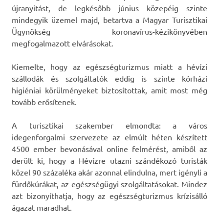
újranyitást, de legkésőbb június közepéig szinte
mindegyik üzemel majd, betartva a Magyar Turisztikai
Ügynökség koronavírus-kézikönyvében
megfogalmazott elvárásokat.
Kiemelte, hogy az egészségturizmus miatt a hévízi
szállodák és szolgáltatók eddig is szinte kórházi
higiéniai körülményeket biztosítottak, amit most még
tovább erősítenek.
A turisztikai szakember elmondta: a város
idegenforgalmi szervezete az elmúlt héten készített
4500 ember bevonásával online felmérést, amiből az
derült ki, hogy a Hévízre utazni szándékozó turisták
közel 90 százaléka akár azonnal elindulna, mert igényli a
fürdőkúrákat, az egészségügyi szolgáltatásokat. Mindez
azt bizonyíthatja, hogy az egészségturizmus krízisálló
ágazat maradhat.