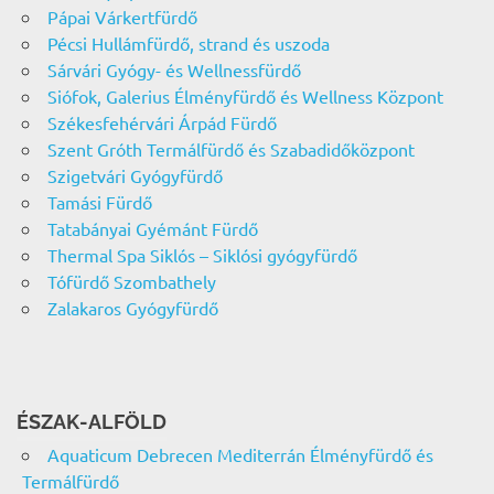
Pápai Várkertfürdő
Pécsi Hullámfürdő, strand és uszoda
Sárvári Gyógy- és Wellnessfürdő
Siófok, Galerius Élményfürdő és Wellness Központ
Székesfehérvári Árpád Fürdő
Szent Gróth Termálfürdő és Szabadidőközpont
Szigetvári Gyógyfürdő
Tamási Fürdő
Tatabányai Gyémánt Fürdő
Thermal Spa Siklós – Siklósi gyógyfürdő
Tófürdő Szombathely
Zalakaros Gyógyfürdő
ÉSZAK-ALFÖLD
Aquaticum Debrecen Mediterrán Élményfürdő és
Termálfürdő