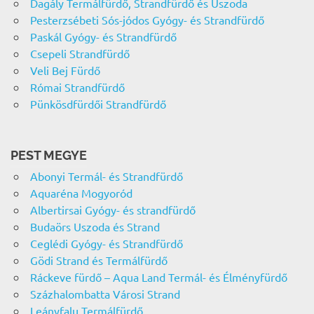
Dagály Termálfürdő, Strandfürdő és Uszoda
Pesterzsébeti Sós-jódos Gyógy- és Strandfürdő
Paskál Gyógy- és Strandfürdő
Csepeli Strandfürdő
Veli Bej Fürdő
Római Strandfürdő
Pünkösdfürdői Strandfürdő
PEST MEGYE
Abonyi Termál- és Strandfürdő
Aquaréna Mogyoród
Albertirsai Gyógy- és strandfürdő
Budaörs Uszoda és Strand
Ceglédi Gyógy- és Strandfürdő
Gödi Strand és Termálfürdő
Ráckeve fürdő – Aqua Land Termál- és Élményfürdő
Százhalombatta Városi Strand
Leányfalu Termálfürdő