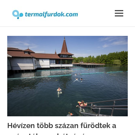
Termalfur
MENU
Skip
to
content
Hévízen több százan fürödtek a