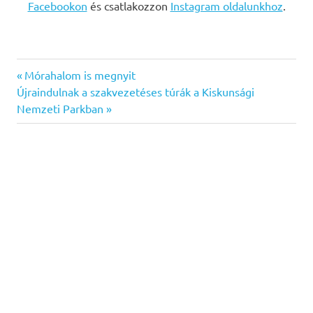
Facebookon
és csatlakozzon
Instagram oldalunkhoz
.
Previous
Bejegyzés
Mórahalom is megnyit
Next
Post:
Újraindulnak a szakvezetéses túrák a Kiskunsági
navigáció
Post:
Nemzeti Parkban