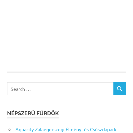
Search
SEARCH
for:
NÉPSZERŰ FÜRDŐK
Aquacity Zalaegerszegi Élmény- és Csúszdapark