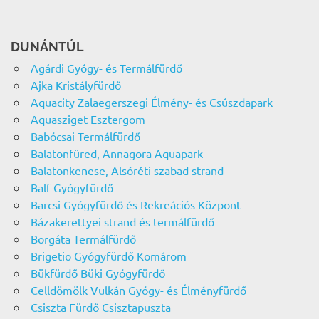
DUNÁNTÚL
Agárdi Gyógy- és Termálfürdő
Ajka Kristályfürdő
Aquacity Zalaegerszegi Élmény- és Csúszdapark
Aquasziget Esztergom
Babócsai Termálfürdő
Balatonfüred, Annagora Aquapark
Balatonkenese, Alsóréti szabad strand
Balf Gyógyfürdő
Barcsi Gyógyfürdő és Rekreációs Központ
Bázakerettyei strand és termálfürdő
Borgáta Termálfürdő
Brigetio Gyógyfürdő Komárom
Bükfürdő Büki Gyógyfürdő
Celldömölk Vulkán Gyógy- és Élményfürdő
Csiszta Fürdő Csisztapuszta