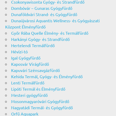
Csokonyavisonta Gyógy- és Strandfürdő
Dombóvár – Gunaras Gyógyfürdő
Dunaföldvári Strand- és Gyógyfürdő
Dunaújvárosi Aquantis Wellness- és Gyógyászati
Központ Élményfürdő
Győr Rába Quelle Élmény- és Termálfürdő
Harkányi Gyógy- és Strandfürdő
Hertelendi Termálfürdő
Hévízi-tó
Igal Gyógyfürdő
Kaposvár Virágfürdő
Kapuvári Szénsavgázfürdő
Kehida Termál, Gyógy- és Élményfürdő
Lenti Termálfürdő
Lipóti Termál és Élményfürdő
Mesteri gyógyfürdő
Mosonmagyaróvári Gyógyfürdő
Nagyatádi Termál- és Gyógyfürdő
Orfű Aquapark