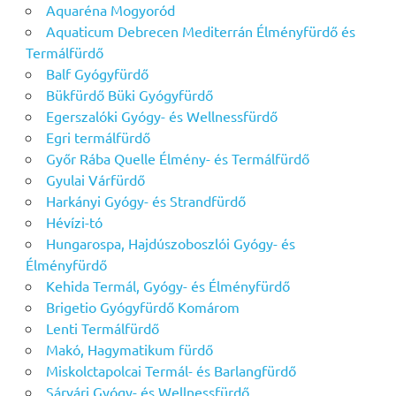
Aquaréna Mogyoród
Aquaticum Debrecen Mediterrán Élményfürdő és
Termálfürdő
Balf Gyógyfürdő
Bükfürdő Büki Gyógyfürdő
Egerszalóki Gyógy- és Wellnessfürdő
Egri termálfürdő
Győr Rába Quelle Élmény- és Termálfürdő
Gyulai Várfürdő
Harkányi Gyógy- és Strandfürdő
Hévízi-tó
Hungarospa, Hajdúszoboszlói Gyógy- és
Élményfürdő
Kehida Termál, Gyógy- és Élményfürdő
Brigetio Gyógyfürdő Komárom
Lenti Termálfürdő
Makó, Hagymatikum fürdő
Miskolctapolcai Termál- és Barlangfürdő
Sárvári Gyógy- és Wellnessfürdő