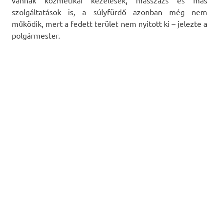
vannak kozmetikai kezelések, masszázs és más
szolgáltatások is, a súlyfürdő azonban még nem
működik, mert a fedett terület nem nyitott ki – jelezte a
polgármester.