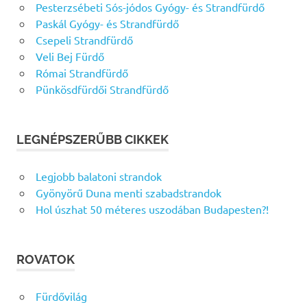
Pesterzsébeti Sós-jódos Gyógy- és Strandfürdő
Paskál Gyógy- és Strandfürdő
Csepeli Strandfürdő
Veli Bej Fürdő
Római Strandfürdő
Pünkösdfürdői Strandfürdő
LEGNÉPSZERŰBB CIKKEK
Legjobb balatoni strandok
Gyönyörű Duna menti szabadstrandok
Hol úszhat 50 méteres uszodában Budapesten?!
ROVATOK
Fürdővilág