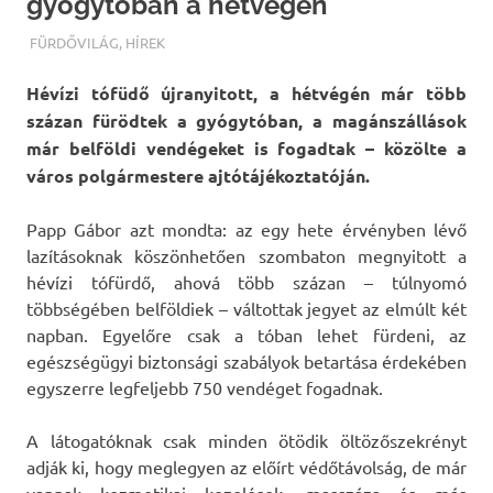
gyógytóban a hétvégén
TERMALFURDOK.COM
FÜRDŐVILÁG
,
HÍREK
Hévízi tófüdő újranyitott, a hétvégén már több
százan fürödtek a gyógytóban, a magánszállások
már belföldi vendégeket is fogadtak – közölte a
város polgármestere ajtótájékoztatóján.
Papp Gábor azt mondta: az egy hete érvényben lévő
lazításoknak köszönhetően szombaton megnyitott a
hévízi tófürdő, ahová több százan – túlnyomó
többségében belföldiek – váltottak jegyet az elmúlt két
napban. Egyelőre csak a tóban lehet fürdeni, az
egészségügyi biztonsági szabályok betartása érdekében
egyszerre legfeljebb 750 vendéget fogadnak.
A látogatóknak csak minden ötödik öltözőszekrényt
adják ki, hogy meglegyen az előírt védőtávolság, de már