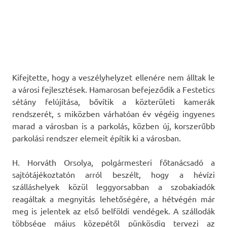
Kifejtette, hogy a veszélyhelyzet ellenére nem álltak le
a városi fejlesztések. Hamarosan befejeződik a Festetics
sétány felújítása, bővítik a közterületi kamerák
rendszerét, s miközben várhatóan év végéig ingyenes
marad a városban is a parkolás, közben új, korszerűbb
parkolási rendszer elemeit építik ki a városban.
H. Horváth Orsolya, polgármesteri főtanácsadó a
sajtótájékoztatón arról beszélt, hogy a hévízi
szálláshelyek közül leggyorsabban a szobakiadók
reagáltak a megnyitás lehetőségére, a hétvégén már
meg is jelentek az első belföldi vendégek. A szállodák
többsége május közepétől pünkösdig tervezi az