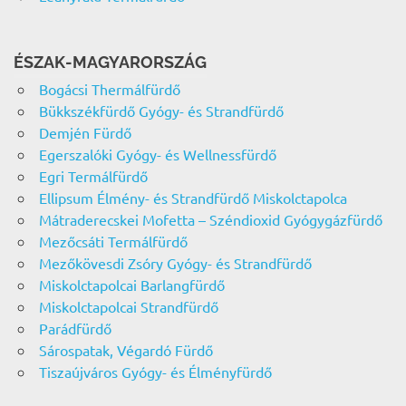
ÉSZAK-MAGYARORSZÁG
Bogácsi Thermálfürdő
Bükkszékfürdő Gyógy- és Strandfürdő
Demjén Fürdő
Egerszalóki Gyógy- és Wellnessfürdő
Egri Termálfürdő
Ellipsum Élmény- és Strandfürdő Miskolctapolca
Mátraderecskei Mofetta – Széndioxid Gyógygázfürdő
Mezőcsáti Termálfürdő
Mezőkövesdi Zsóry Gyógy- és Strandfürdő
Miskolctapolcai Barlangfürdő
Miskolctapolcai Strandfürdő
Parádfürdő
Sárospatak, Végardó Fürdő
Tiszaújváros Gyógy- és Élményfürdő