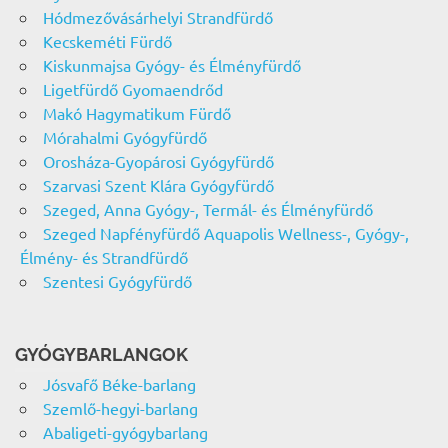
Hódmezővásárhelyi Strandfürdő
Kecskeméti Fürdő
Kiskunmajsa Gyógy- és Élményfürdő
Ligetfürdő Gyomaendrőd
Makó Hagymatikum Fürdő
Mórahalmi Gyógyfürdő
Orosháza-Gyopárosi Gyógyfürdő
Szarvasi Szent Klára Gyógyfürdő
Szeged, Anna Gyógy-, Termál- és Élményfürdő
Szeged Napfényfürdő Aquapolis Wellness-, Gyógy-,
Élmény- és Strandfürdő
Szentesi Gyógyfürdő
GYÓGYBARLANGOK
Jósvafő Béke-barlang
Szemlő-hegyi-barlang
Abaligeti-gyógybarlang