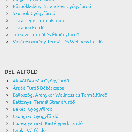
Püspökladányi Strand- és Gyógyfürdő
Szolnok Gyógyfürdő
Tiszacsegei Termálstrand
Tiszaörsi Fürdő
Túrkeve Termál és Élményfürdő
Vásárosnamény Termál- és Wellness Fürdő
DÉL-ALFÖLD
Algyői Borbála Gyógyfürdő
Árpád Fürdő Békéscsaba
Ballószög, Aranykor Wellness és Termálfürdő
Battonyai Termál Strandfürdő
Békési Gyógyfürdő
Csongrád Gyógyfürdő
Füzesgyarmati Kastélypark Fürdő
Gyulai Várfürdő