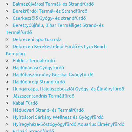
Balmazújvárosi Termál- és Strandfürdő
Berekfürdői Termál- és Strandfürdő
Cserkeszőlő Gyógy- és strandfürdő
Berettyóújfalu, Bihar Termálliget Strand- és
Termálfürdő
Debreceni Sportuszoda
Debrecen Kerekestelepi Fürdő és Lyra Beach
Kemping
Földesi Termálfürdő
Hajdúnánási Gyógyfürdő
Hajdúböszörmény Bocskai Gyógyfürdő
Hajdúdorogi Strandfürdő
Hungarospa, Hajdúszoboszlói Gyógy- és Élményfürdő
Jászszentandrás Termálfürdő
Kabai Fürdő
Nádudvari Strand- és Termálfürdő
Nyírbátori Sárkány Wellness és Gyógyfürdő
Nyíregyháza-Sóstógyógyfürdő Aquarius Élményfürdő
Polgári Strandfürdő