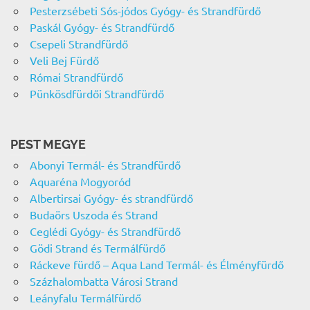
Pesterzsébeti Sós-jódos Gyógy- és Strandfürdő
Paskál Gyógy- és Strandfürdő
Csepeli Strandfürdő
Veli Bej Fürdő
Római Strandfürdő
Pünkösdfürdői Strandfürdő
PEST MEGYE
Abonyi Termál- és Strandfürdő
Aquaréna Mogyoród
Albertirsai Gyógy- és strandfürdő
Budaörs Uszoda és Strand
Ceglédi Gyógy- és Strandfürdő
Gödi Strand és Termálfürdő
Ráckeve fürdő – Aqua Land Termál- és Élményfürdő
Százhalombatta Városi Strand
Leányfalu Termálfürdő