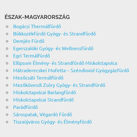
ÉSZAK-MAGYARORSZÁG
Bogácsi Thermálfürdő
Bükkszékfürdő Gyógy- és Strandfürdő
Demjén Fürdő
Egerszalóki Gyógy- és Wellnessfürdő
Egri Termálfürdő
Ellipsum Élmény- és Strandfürdő Miskolctapolca
Mátraderecskei Mofetta – Széndioxid Gyógygázfürdő
Mezőcsáti Termálfürdő
Mezőkövesdi Zsóry Gyógy- és Strandfürdő
Miskolctapolcai Barlangfürdő
Miskolctapolcai Strandfürdő
Parádfürdő
Sárospatak, Végardó Fürdő
Tiszaújváros Gyógy- és Élményfürdő