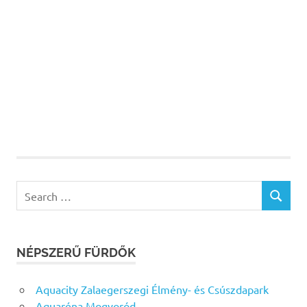
Search
SEARCH
for:
NÉPSZERŰ FÜRDŐK
Aquacity Zalaegerszegi Élmény- és Csúszdapark
Aquaréna Mogyoród