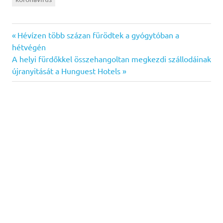
Previous
Bejegyzés
Hévízen több százan fürödtek a gyógytóban a
Post:
hétvégén
navigáció
Next
A helyi fürdőkkel összehangoltan megkezdi szállodáinak
Post:
újranyitását a Hunguest Hotels