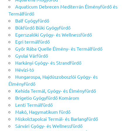
Aquaticum Debrecen Mediterrán Élményfürdő és
Termálfürdő
Balf Gyógyfürdő
Bükfürdő Büki Gyógyfürdő
Egerszalóki Gyógy- és Wellnessfürdő
Egri termálfürdő
Győr Rába Quelle Élmény- és Termálfürdő
Gyulai Várfürdő
Harkányi Gyógy- és Strandfürdő
Hévízi-tó
Hungarospa, Hajdúszoboszlói Gyógy- és
Élményfürdő
Kehida Termál, Gyógy- és Élményfürdő
Brigetio Gyógyfürdő Komárom
Lenti Termálfürdő
Makó, Hagymatikum fürdő
Miskolctapolcai Termál- és Barlangfürdő
Sárvári Gyógy- és Wellnessfürdő