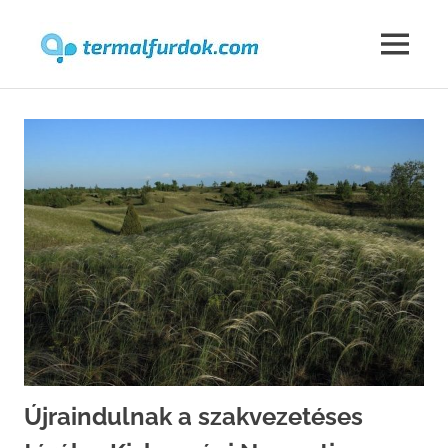
Termalfur
MENU
Skip
to
content
Újraindulnak a szakvezetéses