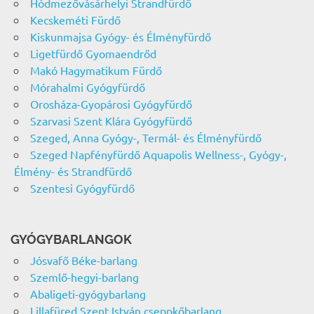
Hódmezővásárhelyi Strandfürdő
Kecskeméti Fürdő
Kiskunmajsa Gyógy- és Élményfürdő
Ligetfürdő Gyomaendrőd
Makó Hagymatikum Fürdő
Mórahalmi Gyógyfürdő
Orosháza-Gyopárosi Gyógyfürdő
Szarvasi Szent Klára Gyógyfürdő
Szeged, Anna Gyógy-, Termál- és Élményfürdő
Szeged Napfényfürdő Aquapolis Wellness-, Gyógy-,
Élmény- és Strandfürdő
Szentesi Gyógyfürdő
GYÓGYBARLANGOK
Jósvafő Béke-barlang
Szemlő-hegyi-barlang
Abaligeti-gyógybarlang
Lillafüred Szent István cseppkőbarlang