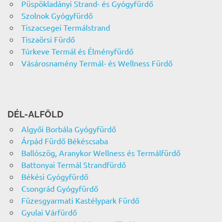
Püspökladányi Strand- és Gyógyfürdő
Szolnok Gyógyfürdő
Tiszacsegei Termálstrand
Tiszaörsi Fürdő
Túrkeve Termál és Élményfürdő
Vásárosnamény Termál- és Wellness Fürdő
DÉL-ALFÖLD
Algyői Borbála Gyógyfürdő
Árpád Fürdő Békéscsaba
Ballószög, Aranykor Wellness és Termálfürdő
Battonyai Termál Strandfürdő
Békési Gyógyfürdő
Csongrád Gyógyfürdő
Füzesgyarmati Kastélypark Fürdő
Gyulai Várfürdő