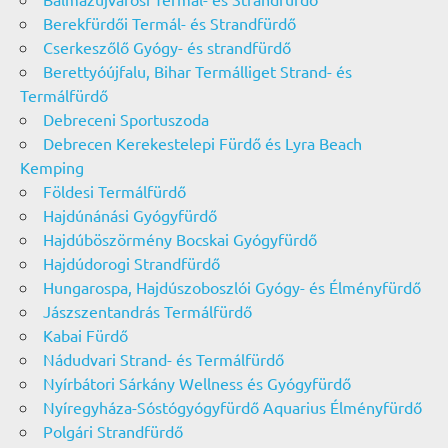
Berekfürdői Termál- és Strandfürdő
Cserkeszőlő Gyógy- és strandfürdő
Berettyóújfalu, Bihar Termálliget Strand- és
Termálfürdő
Debreceni Sportuszoda
Debrecen Kerekestelepi Fürdő és Lyra Beach
Kemping
Földesi Termálfürdő
Hajdúnánási Gyógyfürdő
Hajdúböszörmény Bocskai Gyógyfürdő
Hajdúdorogi Strandfürdő
Hungarospa, Hajdúszoboszlói Gyógy- és Élményfürdő
Jászszentandrás Termálfürdő
Kabai Fürdő
Nádudvari Strand- és Termálfürdő
Nyírbátori Sárkány Wellness és Gyógyfürdő
Nyíregyháza-Sóstógyógyfürdő Aquarius Élményfürdő
Polgári Strandfürdő