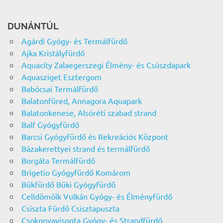
DUNÁNTÚL
Agárdi Gyógy- és Termálfürdő
Ajka Kristályfürdő
Aquacity Zalaegerszegi Élmény- és Csúszdapark
Aquasziget Esztergom
Babócsai Termálfürdő
Balatonfüred, Annagora Aquapark
Balatonkenese, Alsóréti szabad strand
Balf Gyógyfürdő
Barcsi Gyógyfürdő és Rekreációs Központ
Bázakerettyei strand és termálfürdő
Borgáta Termálfürdő
Brigetio Gyógyfürdő Komárom
Bükfürdő Büki Gyógyfürdő
Celldömölk Vulkán Gyógy- és Élményfürdő
Csiszta Fürdő Csisztapuszta
Csokonyavisonta Gyógy- és Strandfürdő