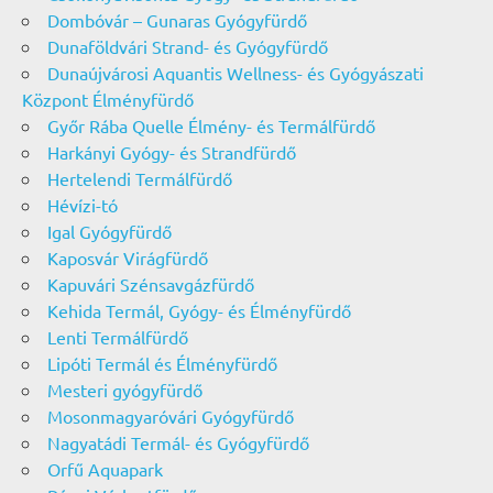
Dombóvár – Gunaras Gyógyfürdő
Dunaföldvári Strand- és Gyógyfürdő
Dunaújvárosi Aquantis Wellness- és Gyógyászati
Központ Élményfürdő
Győr Rába Quelle Élmény- és Termálfürdő
Harkányi Gyógy- és Strandfürdő
Hertelendi Termálfürdő
Hévízi-tó
Igal Gyógyfürdő
Kaposvár Virágfürdő
Kapuvári Szénsavgázfürdő
Kehida Termál, Gyógy- és Élményfürdő
Lenti Termálfürdő
Lipóti Termál és Élményfürdő
Mesteri gyógyfürdő
Mosonmagyaróvári Gyógyfürdő
Nagyatádi Termál- és Gyógyfürdő
Orfű Aquapark