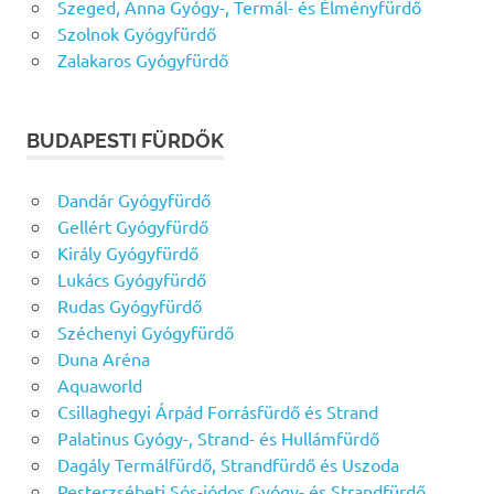
Szeged, Anna Gyógy-, Termál- és Élményfürdő
Szolnok Gyógyfürdő
Zalakaros Gyógyfürdő
BUDAPESTI FÜRDŐK
Dandár Gyógyfürdő
Gellért Gyógyfürdő
Király Gyógyfürdő
Lukács Gyógyfürdő
Rudas Gyógyfürdő
Széchenyi Gyógyfürdő
Duna Aréna
Aquaworld
Csillaghegyi Árpád Forrásfürdő és Strand
Palatinus Gyógy-, Strand- és Hullámfürdő
Dagály Termálfürdő, Strandfürdő és Uszoda
Pesterzsébeti Sós-jódos Gyógy- és Strandfürdő