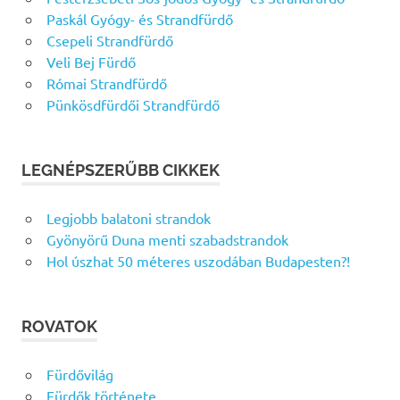
Paskál Gyógy- és Strandfürdő
Csepeli Strandfürdő
Veli Bej Fürdő
Római Strandfürdő
Pünkösdfürdői Strandfürdő
LEGNÉPSZERŰBB CIKKEK
Legjobb balatoni strandok
Gyönyörű Duna menti szabadstrandok
Hol úszhat 50 méteres uszodában Budapesten?!
ROVATOK
Fürdővilág
Fürdők története