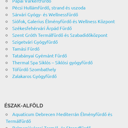
Pápai Várkertfürdő
Pécsi Hullámfürdő, strand és uszoda
Sárvári Gyógy- és Wellnessfürdő
Siófok, Galerius Élményfürdő és Wellness Központ
Székesfehérvári Árpád Fürdő
Szent Gróth Termálfürdő és Szabadidőközpont
Szigetvári Gyógyfürdő
Tamási Fürdő
Tatabányai Gyémánt Fürdő
Thermal Spa Siklós – Siklósi gyógyfürdő
Tófürdő Szombathely
Zalakaros Gyógyfürdő
ÉSZAK-ALFÖLD
Aquaticum Debrecen Mediterrán Élményfürdő és
Termálfürdő
Balmazújvárosi Termál- és Strandfürdő