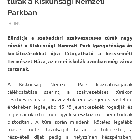
túrák a Kiskunsági Nemzeti
Parkban
TERMALFURDOK.COM
HÍREK
Elindítja a szabadtéri szakvezetéses túrák nagy
részét a Kiskunsági Nemzeti Park Igazgatósága és
korlátozásokkal újra látogatható a kecskeméti
Természet Háza, az erdei iskolák azonban még zárva
tartanak.
A Kiskunsági Nemzeti Park Igazgatóságának
tájékoztatása szerint, a szakvezetéses túrákon
résztvevők és a túravezetők egészségének védelme
érdekében legfeljebb 15 fő jelentkezését fogadják és
higiéniai okokból megfigyelési eszközöket nem tudnak
biztosítani. A túra során mindenki köteles legalább
másfél méter távolságot tartani a többiektől, a
részvételi díjat pedig a helyszínen készpénzben,