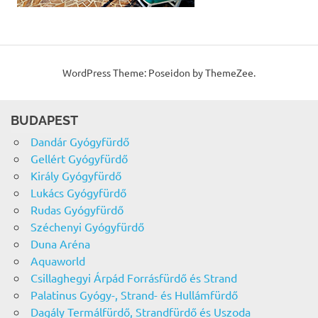
WordPress Theme: Poseidon by ThemeZee.
BUDAPEST
Dandár Gyógyfürdő
Gellért Gyógyfürdő
Király Gyógyfürdő
Lukács Gyógyfürdő
Rudas Gyógyfürdő
Széchenyi Gyógyfürdő
Duna Aréna
Aquaworld
Csillaghegyi Árpád Forrásfürdő és Strand
Palatinus Gyógy-, Strand- és Hullámfürdő
Dagály Termálfürdő, Strandfürdő és Uszoda