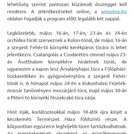
lehetőség szerint pontosan kiszámolt összeggel kell
rendezni. A jelentkezéseket online, a
www.knp.hu
oldalon fogadják a program előtt legalább két nappal.
Legközelebb, május 16-án, 17-én, 23-án és 24-én
orchidea túrát szerveznek a Kolon-tónál, de május 16-án
a szegedi Fehér-tó környéki kerékpáros túrára is lehet
jelentkezni. Csatangolás a Csodaréten címmel május 23-
án Ásotthalom környékére hirdetnek túrát, de
ugyanezen a napon lesz Árvalányhajas túra a Fülöpházi-
buckavidéken és gyógynövénytúra a szegedi Fehér-
tónál is. A hónapot május 24-én a kiskunhalasi Fejeték-
mocsár tanösvényen mocsárjáró túra, majd május 30-án
a Péteri-tó környéki fészekrakó túra zárja.
Mint írják, korlátozásokkal május 18-ától újra kinyit a
kecskeméti Természet Háza földszinti része. A
központban egyszerre legfeljebb tízen tartózkodhatnak.
Az óvintézkedések részeként az érintőképernyős