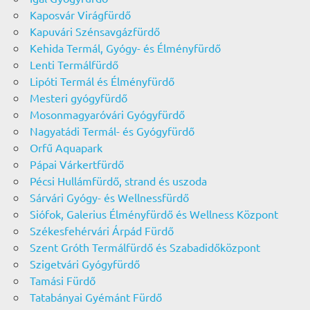
Kaposvár Virágfürdő
Kapuvári Szénsavgázfürdő
Kehida Termál, Gyógy- és Élményfürdő
Lenti Termálfürdő
Lipóti Termál és Élményfürdő
Mesteri gyógyfürdő
Mosonmagyaróvári Gyógyfürdő
Nagyatádi Termál- és Gyógyfürdő
Orfű Aquapark
Pápai Várkertfürdő
Pécsi Hullámfürdő, strand és uszoda
Sárvári Gyógy- és Wellnessfürdő
Siófok, Galerius Élményfürdő és Wellness Központ
Székesfehérvári Árpád Fürdő
Szent Gróth Termálfürdő és Szabadidőközpont
Szigetvári Gyógyfürdő
Tamási Fürdő
Tatabányai Gyémánt Fürdő