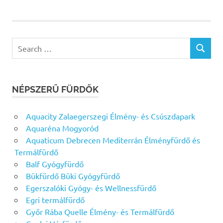
Search
SEARCH
for:
NÉPSZERŰ FÜRDŐK
Aquacity Zalaegerszegi Élmény- és Csúszdapark
Aquaréna Mogyoród
Aquaticum Debrecen Mediterrán Élményfürdő és
Termálfürdő
Balf Gyógyfürdő
Bükfürdő Büki Gyógyfürdő
Egerszalóki Gyógy- és Wellnessfürdő
Egri termálfürdő
Győr Rába Quelle Élmény- és Termálfürdő