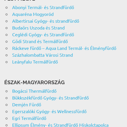
Abonyi Termál- és Strandfürdő
Aquaréna Mogyoród
Albertirsai Gyógy- és strandfürdő
Budaörs Uszoda és Strand
Ceglédi Gyógy- és Strandfürdő
Gödi Strand és Termálfürdő
Ráckeve fürdő – Aqua Land Termál- és Élményfürdő
Százhalombatta Városi Strand
Leányfalu Termálfürdő
ÉSZAK-MAGYARORSZÁG
Bogácsi Thermálfürdő
Bükkszékfürdő Gyógy- és Strandfürdő
Demjén Fürdő
Egerszalóki Gyógy- és Wellnessfürdő
Egri Termálfürdő
Ellipsum Élmény- és Strandfürdő Miskolctapolca