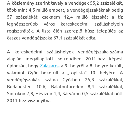
A közlemény szerint tavaly a vendégek 55,2 százalékát,
több mint 4,5 millió embert, a vendégéjszakáknak pedig
57 százalékát, csaknem 12,4 millió éjszakát a tíz
legnépszerűbb város kereskedelmi szálláshelyein
regisztrálták. A lista élén szereplő húsz település az
összes vendégéjszaka 67,1 százalékát adta.
A kereskedelmi szálláshelyek vendégéjszaka-száma
alapján megállapított sorrendben 2011-hez képest
újdonság, hogy
Zalakaros
a 9. helyről a 8. helyre került,
valamint Győr bekerült a „toplista” 10. helyére. A
vendégéjszakák száma Győrben 25,8 százalékkal,
Budapesten 10,6, Balatonfüreden 8,4 százalékkal,
Siófokon 7,8, Hévízen 1,4, Sárváron 0,5 százalékkal nőtt
2011-hez viszonyítva.