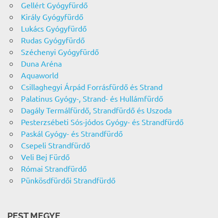
Gellért Gyógyfürdő
Király Gyógyfürdő
Lukács Gyógyfürdő
Rudas Gyógyfürdő
Széchenyi Gyógyfürdő
Duna Aréna
Aquaworld
Csillaghegyi Árpád Forrásfürdő és Strand
Palatinus Gyógy-, Strand- és Hullámfürdő
Dagály Termálfürdő, Strandfürdő és Uszoda
Pesterzsébeti Sós-jódos Gyógy- és Strandfürdő
Paskál Gyógy- és Strandfürdő
Csepeli Strandfürdő
Veli Bej Fürdő
Római Strandfürdő
Pünkösdfürdői Strandfürdő
PEST MEGYE