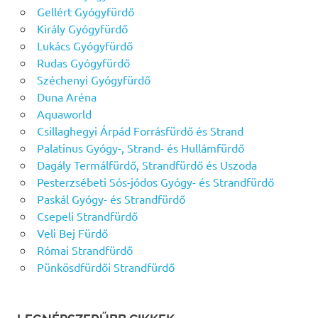
Gellért Gyógyfürdő
Király Gyógyfürdő
Lukács Gyógyfürdő
Rudas Gyógyfürdő
Széchenyi Gyógyfürdő
Duna Aréna
Aquaworld
Csillaghegyi Árpád Forrásfürdő és Strand
Palatinus Gyógy-, Strand- és Hullámfürdő
Dagály Termálfürdő, Strandfürdő és Uszoda
Pesterzsébeti Sós-jódos Gyógy- és Strandfürdő
Paskál Gyógy- és Strandfürdő
Csepeli Strandfürdő
Veli Bej Fürdő
Római Strandfürdő
Pünkösdfürdői Strandfürdő