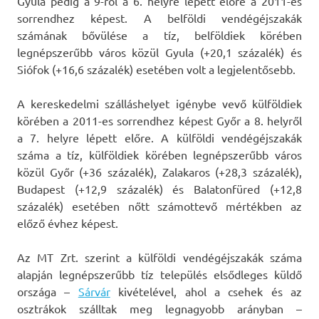
Gyula pedig a 9-ről a 6. helyre lépett előre a 2011-es
sorrendhez képest. A belföldi vendégéjszakák
számának bővülése a tíz, belföldiek körében
legnépszerűbb város közül Gyula (+20,1 százalék) és
Siófok (+16,6 százalék) esetében volt a legjelentősebb.
A kereskedelmi szálláshelyet igénybe vevő külföldiek
körében a 2011-es sorrendhez képest Győr a 8. helyről
a 7. helyre lépett előre. A külföldi vendégéjszakák
száma a tíz, külföldiek körében legnépszerűbb város
közül Győr (+36 százalék), Zalakaros (+28,3 százalék),
Budapest (+12,9 százalék) és Balatonfüred (+12,8
százalék) esetében nőtt számottevő mértékben az
előző évhez képest.
Az MT Zrt. szerint a külföldi vendégéjszakák száma
alapján legnépszerűbb tíz település elsődleges küldő
országa –
Sárvár
kivételével, ahol a csehek és az
osztrákok szálltak meg legnagyobb arányban –