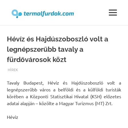
Termalfur
MENU
Skip
to
Hévíz és Hajdúszoboszló volt a
content
legnépszerűbb tavaly a
fürdővárosok közt
TERMALFURDOK.COM
HÍREK
Tavaly Budapest, Hévíz és Hajdúszoboszló volt a
legnépszerűbb város a belföldi és a külföldi turisták
körében a Központi Statisztikai Hivatal (KSH) előzetes
adatai alapján – közölte a Magyar Turizmus (MT) Zrt.
Hévíz