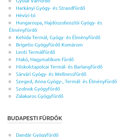
Gyulai Várfürdő
Harkányi Gyógy- és Strandfürdő
Hévízi-tó
Hungarospa, Hajdúszoboszlói Gyógy- és
Élményfürdő
Kehida Termál, Gyógy- és Élményfürdő
Brigetio Gyógyfürdő Komárom
Lenti Termálfürdő
Makó, Hagymatikum fürdő
Miskolctapolcai Termál- és Barlangfürdő
Sárvári Gyógy- és Wellnessfürdő
Szeged, Anna Gyógy-, Termál- és Élményfürdő
Szolnok Gyógyfürdő
Zalakaros Gyógyfürdő
BUDAPESTI FÜRDŐK
Dandár Gyógyfürdő