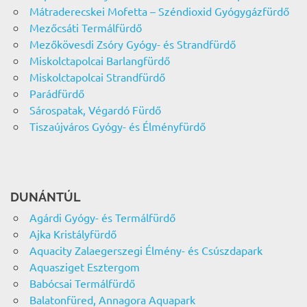
Mátraderecskei Mofetta – Széndioxid Gyógygázfürdő
Mezőcsáti Termálfürdő
Mezőkövesdi Zsóry Gyógy- és Strandfürdő
Miskolctapolcai Barlangfürdő
Miskolctapolcai Strandfürdő
Parádfürdő
Sárospatak, Végardó Fürdő
Tiszaújváros Gyógy- és Élményfürdő
DUNÁNTÚL
Agárdi Gyógy- és Termálfürdő
Ajka Kristályfürdő
Aquacity Zalaegerszegi Élmény- és Csúszdapark
Aquasziget Esztergom
Babócsai Termálfürdő
Balatonfüred, Annagora Aquapark