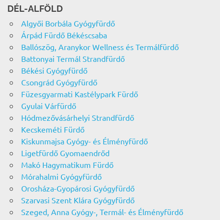
DÉL-ALFÖLD
Algyői Borbála Gyógyfürdő
Árpád Fürdő Békéscsaba
Ballószög, Aranykor Wellness és Termálfürdő
Battonyai Termál Strandfürdő
Békési Gyógyfürdő
Csongrád Gyógyfürdő
Füzesgyarmati Kastélypark Fürdő
Gyulai Várfürdő
Hódmezővásárhelyi Strandfürdő
Kecskeméti Fürdő
Kiskunmajsa Gyógy- és Élményfürdő
Ligetfürdő Gyomaendrőd
Makó Hagymatikum Fürdő
Mórahalmi Gyógyfürdő
Orosháza-Gyopárosi Gyógyfürdő
Szarvasi Szent Klára Gyógyfürdő
Szeged, Anna Gyógy-, Termál- és Élményfürdő