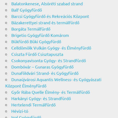
Balatonkenese, Alsóréti szabad strand
Balf Gyógyfürdő
Barcsi Gyógyfürdő és Rekreációs Központ
Bázakerettyei strand és termálfürdő
Borgáta Termálfürdő
Brigetio Gyógyfürdő Komárom
Bükfürdő Büki Gyógyfürdő
Celldömölk Vulkán Gyógy- és Élményfürdő
Csiszta Fürdő Csisztapuszta
Csokonyavisonta Gyógy- és Strandfürdő
Dombóvár – Gunaras Gyógyfürdő
Dunaföldvári Strand- és Gyógyfürdő
Dunaújvárosi Aquantis Wellness- és Gyógyászati
Központ Élményfürdő
Győr Rába Quelle Élmény- és Termálfürdő
Harkányi Gyógy- és Strandfürdő
Hertelendi Termálfürdő
Hévízi-tó
Igal Gyógyfürdő