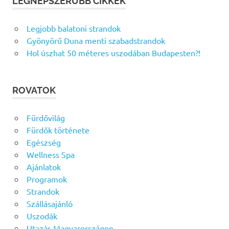
LEGNÉPSZERŰBB CIKKEK
Legjobb balatoni strandok
Gyönyörű Duna menti szabadstrandok
Hol úszhat 50 méteres uszodában Budapesten?!
ROVATOK
Fürdővilág
Fürdők története
Egészség
Wellness Spa
Ajánlatok
Programok
Strandok
Szállásajánló
Uszodák
Utazás Magyarországon