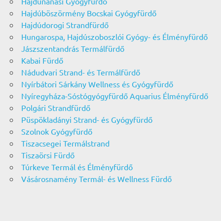
Hajdúnánási Gyógyfürdő
Hajdúböszörmény Bocskai Gyógyfürdő
Hajdúdorogi Strandfürdő
Hungarospa, Hajdúszoboszlói Gyógy- és Élményfürdő
Jászszentandrás Termálfürdő
Kabai Fürdő
Nádudvari Strand- és Termálfürdő
Nyírbátori Sárkány Wellness és Gyógyfürdő
Nyíregyháza-Sóstógyógyfürdő Aquarius Élményfürdő
Polgári Strandfürdő
Püspökladányi Strand- és Gyógyfürdő
Szolnok Gyógyfürdő
Tiszacsegei Termálstrand
Tiszaörsi Fürdő
Túrkeve Termál és Élményfürdő
Vásárosnamény Termál- és Wellness Fürdő