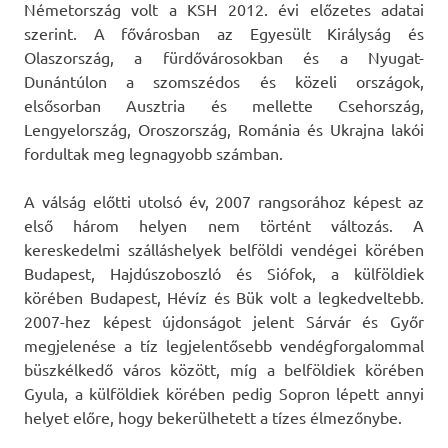
Németország volt a KSH 2012. évi előzetes adatai
szerint. A fővárosban az Egyesült Királyság és
Olaszország, a fürdővárosokban és a Nyugat-
Dunántúlon a szomszédos és közeli országok,
elsősorban Ausztria és mellette Csehország,
Lengyelország, Oroszország, Románia és Ukrajna lakói
fordultak meg legnagyobb számban.
A válság előtti utolsó év, 2007 rangsorához képest az
első három helyen nem történt változás. A
kereskedelmi szálláshelyek belföldi vendégei körében
Budapest, Hajdúszoboszló és Siófok, a külföldiek
körében Budapest, Hévíz és Bük volt a legkedveltebb.
2007-hez képest újdonságot jelent Sárvár és Győr
megjelenése a tíz legjelentősebb vendégforgalommal
büszkélkedő város között, míg a belföldiek körében
Gyula, a külföldiek körében pedig Sopron lépett annyi
helyet előre, hogy bekerülhetett a tízes élmezőnybe.