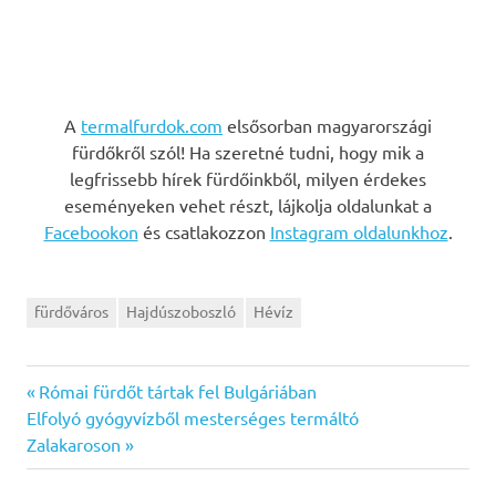
A
termalfurdok.com
elsősorban magyarországi
fürdőkről szól! Ha szeretné tudni, hogy mik a
legfrissebb hírek fürdőinkből, milyen érdekes
eseményeken vehet részt, lájkolja oldalunkat a
Facebookon
és csatlakozzon
Instagram oldalunkhoz
.
fürdőváros
Hajdúszoboszló
Hévíz
Previous
Bejegyzés
Római fürdőt tártak fel Bulgáriában
Next
Post:
Elfolyó gyógyvízből mesterséges termáltó
navigáció
Post:
Zalakaroson