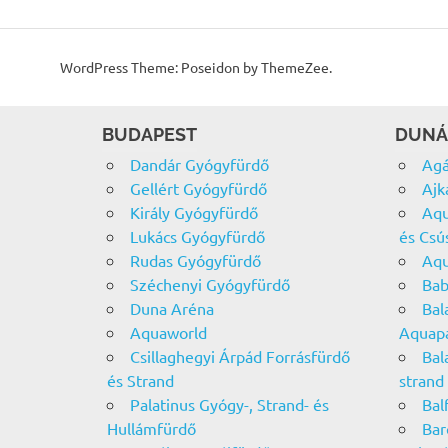
WordPress Theme: Poseidon by ThemeZee.
BUDAPEST
DUNÁ
Dandár Gyógyfürdő
Agá
Gellért Gyógyfürdő
Ajk
Király Gyógyfürdő
Aqu
Lukács Gyógyfürdő
és Csú
Rudas Gyógyfürdő
Aqu
Széchenyi Gyógyfürdő
Bab
Duna Aréna
Bal
Aquaworld
Aquap
Csillaghegyi Árpád Forrásfürdő
Bal
és Strand
strand
Palatinus Gyógy-, Strand- és
Bal
Hullámfürdő
Bar