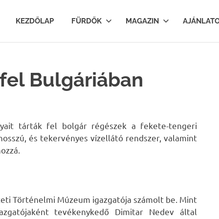
lfurdok.com
KEZDŐLAP
FÜRDŐK
MAGAZIN
AJÁNLAT
 fel Bulgáriában
ait tárták fel bolgár régészek a fekete-tengeri
osszú, és tekervényes vízellátó rendszer, valamint
ozzá.
zeti Történelmi Múzeum igazgatója számolt be. Mint
azgatójaként tevékenykedő Dimitar Nedev által