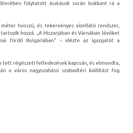
lőterében folytatott ásatások során bukkant rá a
 méter hosszú, és tekervényes vízellátó rendszer,
artozik hozzá. „A Hiszarjában és Várnában lévőket
mai fürdő Bulgáriában” – idézte az igazgatót a
n tett régészeti felfedezések kapcsán, és elmondta,
n a város nagyszabású szabadtéri kiállítást fog