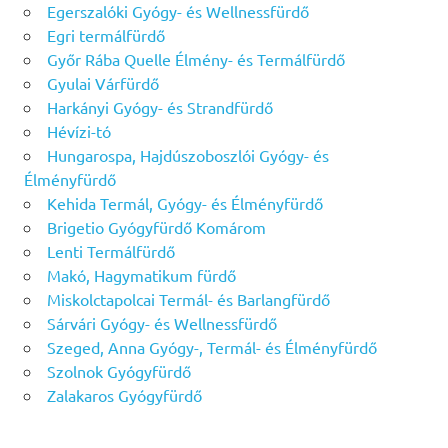
Egerszalóki Gyógy- és Wellnessfürdő
Egri termálfürdő
Győr Rába Quelle Élmény- és Termálfürdő
Gyulai Várfürdő
Harkányi Gyógy- és Strandfürdő
Hévízi-tó
Hungarospa, Hajdúszoboszlói Gyógy- és
Élményfürdő
Kehida Termál, Gyógy- és Élményfürdő
Brigetio Gyógyfürdő Komárom
Lenti Termálfürdő
Makó, Hagymatikum fürdő
Miskolctapolcai Termál- és Barlangfürdő
Sárvári Gyógy- és Wellnessfürdő
Szeged, Anna Gyógy-, Termál- és Élményfürdő
Szolnok Gyógyfürdő
Zalakaros Gyógyfürdő