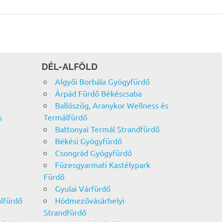
DÉL-ALFÖLD
Algyői Borbála Gyógyfürdő
Árpád Fürdő Békéscsaba
Ballószög, Aranykor Wellness és
s
Termálfürdő
Battonyai Termál Strandfürdő
Békési Gyógyfürdő
Csongrád Gyógyfürdő
Füzesgyarmati Kastélypark
Fürdő
Gyulai Várfürdő
álfürdő
Hódmezővásárhelyi
Strandfürdő