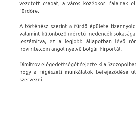
vezetett csapat, a város középkori falainak e
fürdőre.
A történész szerint a fürdő épülete tizennyolc
valamint különböző méretű medencék sokasága t
leszámítva, ez a legjobb állapotban lévő ró
novinite.com angol nyelvű bolgár hírportál.
Dimitrov elégedettségét fejezte ki a Szozopolba
hogy a régészeti munkálatok befejeződése utá
szervezni.