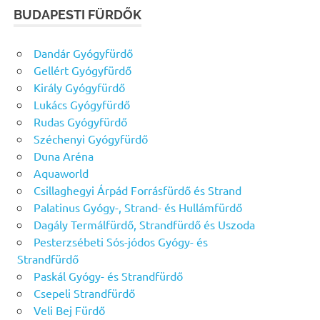
BUDAPESTI FÜRDŐK
Dandár Gyógyfürdő
Gellért Gyógyfürdő
Király Gyógyfürdő
Lukács Gyógyfürdő
Rudas Gyógyfürdő
Széchenyi Gyógyfürdő
Duna Aréna
Aquaworld
Csillaghegyi Árpád Forrásfürdő és Strand
Palatinus Gyógy-, Strand- és Hullámfürdő
Dagály Termálfürdő, Strandfürdő és Uszoda
Pesterzsébeti Sós-jódos Gyógy- és
Strandfürdő
Paskál Gyógy- és Strandfürdő
Csepeli Strandfürdő
Veli Bej Fürdő