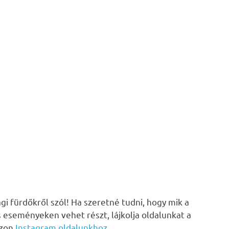
i fürdőkről szól! Ha szeretné tudni, hogy mik a
s eseményeken vehet részt, lájkolja oldalunkat a
zzon
Instagram oldalunkhoz
.