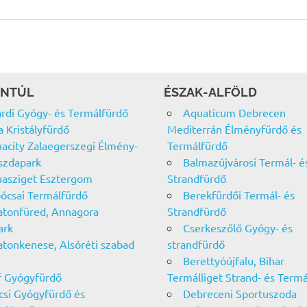
NTÚL
ÉSZAK-ALFÖLD
rdi Gyógy- és Termálfürdő
Aquaticum Debrecen
a Kristályfürdő
Mediterrán Élményfürdő és
acity Zalaegerszegi Élmény-
Termálfürdő
szdapark
Balmazújvárosi Termál- é
asziget Esztergom
Strandfürdő
ócsai Termálfürdő
Berekfürdői Termál- és
atonfüred, Annagora
Strandfürdő
ark
Cserkeszőlő Gyógy- és
atonkenese, Alsóréti szabad
strandfürdő
Berettyóújfalu, Bihar
f Gyógyfürdő
Termálliget Strand- és Term
csi Gyógyfürdő és
Debreceni Sportuszoda