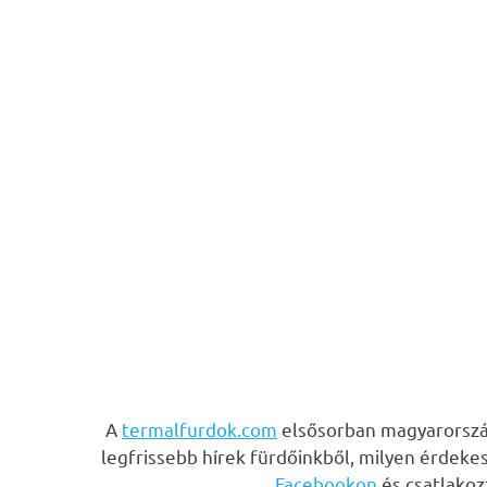
A
termalfurdok.com
elsősorban magyarország
legfrissebb hírek fürdőinkből, milyen érdeke
Facebookon
és csatlako