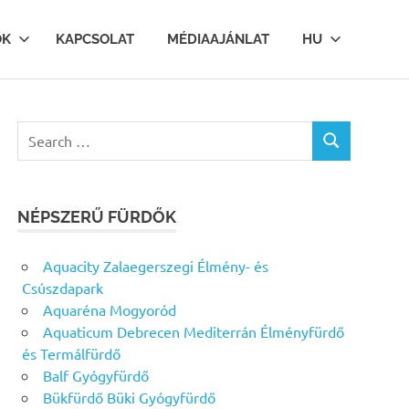
OK
KAPCSOLAT
MÉDIAAJÁNLAT
HU
Search
SEARCH
for:
NÉPSZERŰ FÜRDŐK
Aquacity Zalaegerszegi Élmény- és
Csúszdapark
Aquaréna Mogyoród
Aquaticum Debrecen Mediterrán Élményfürdő
és Termálfürdő
Balf Gyógyfürdő
Bükfürdő Büki Gyógyfürdő