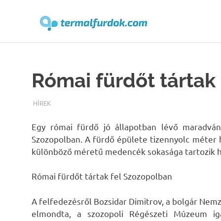
Terma
Skip
to
content
Római fürdőt tártak
TERMALFURDOK.COM
HÍREK
Egy római fürdő jó állapotban lévő maradvány
Szozopolban. A fürdő épülete tizennyolc méter h
különböző méretű medencék sokasága tartozik h
Római fürdőt tártak fel Szozopolban
A felfedezésről Bozsidar Dimitrov, a bolgár Nem
elmondta, a szozopoli Régészeti Múzeum ig