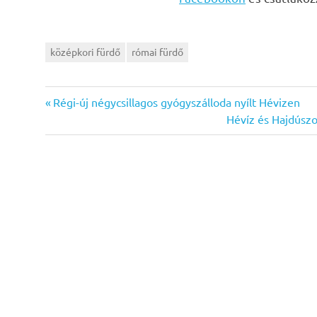
középkori fürdő
római fürdő
Previous
Bejegyzés
Régi-új négycsillagos gyógyszálloda nyílt Hévizen
Post:
Next
Hévíz és Hajdúszo
navigáció
Post: