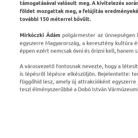
támogatásával valósult meg. A kivitelezés so
földet mozgattak meg, a felújítás eredményeké
további 150 méterrel bővült.
polgármester az ünnepségen ki
Mirkóczki Ádám
egyszerre Magyarország, a keresztény kultúra é
éppen ezért nemcsak óvni és őrizni kell, hanem sz
A városvezető fontosnak nevezte, hogy a létesítm
is lépésről lépésre elkészüljön. Bejelentette: 
függőhíd lesz, amely új attrakcióként egyszerre 
teszi élményszerűbbé a Dobó István Vármúzeum