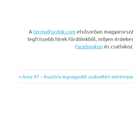
A
termalfurdok.com
elsősorban magyarország
legfrissebb hírek fürdőinkből, milyen érdeke
Facebookon
és csatlako
Previous
Bejegyzés
Area 47 – Ausztria legnagyobb szabadtéri extrémpar
Post:
navigáció