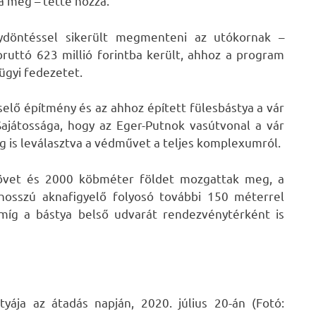
a meg – tette hozzá.
nydöntéssel sikerült megmenteni az utókornak –
 bruttó 623 millió forintba került, ahhoz a program
ügyi fedezetet.
selő építmény és az ahhoz épített fülesbástya a vár
Sajátossága, hogy az Eger-Putnok vasútvonal a vár
ilag is leválasztva a védművet a teljes komplexumról.
követ és 2000 köbméter földet mozgattak meg, a
hosszú aknafigyelő folyosó további 150 méterrel
 míg a bástya belső udvarát rendezvénytérként is
tyája az átadás napján, 2020. július 20-án (Fotó: