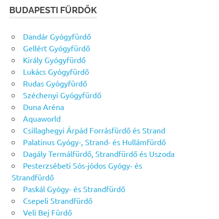
BUDAPESTI FÜRDŐK
Dandár Gyógyfürdő
Gellért Gyógyfürdő
Király Gyógyfürdő
Lukács Gyógyfürdő
Rudas Gyógyfürdő
Széchenyi Gyógyfürdő
Duna Aréna
Aquaworld
Csillaghegyi Árpád Forrásfürdő és Strand
Palatinus Gyógy-, Strand- és Hullámfürdő
Dagály Termálfürdő, Strandfürdő és Uszoda
Pesterzsébeti Sós-jódos Gyógy- és
Strandfürdő
Paskál Gyógy- és Strandfürdő
Csepeli Strandfürdő
Veli Bej Fürdő