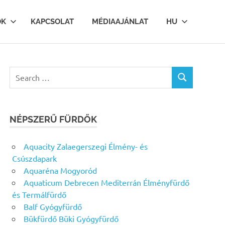
OK
KAPCSOLAT
MÉDIAAJÁNLAT
HU
Search
SEARCH
for:
NÉPSZERŰ FÜRDŐK
Aquacity Zalaegerszegi Élmény- és
Csúszdapark
Aquaréna Mogyoród
Aquaticum Debrecen Mediterrán Élményfürdő
és Termálfürdő
Balf Gyógyfürdő
Bükfürdő Büki Gyógyfürdő