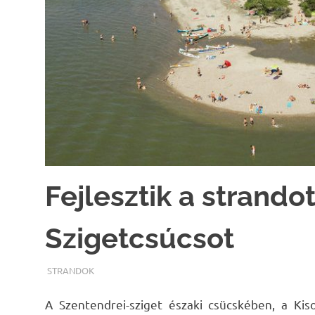
Fejlesztik a strandot
Szigetcsúcsot
TERMALFURDOK.COM
STRANDOK
A Szentendrei-sziget északi csücskében, a Kis