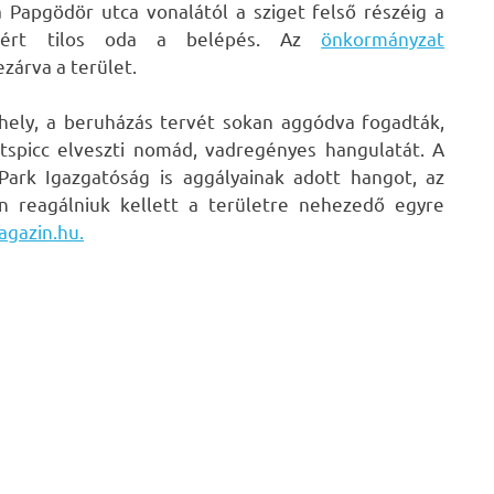
a Papgödör utca vonalától a sziget felső részéig a
 ezért tilos oda a belépés. Az
önkormányzat
zárva a terület.
óhely, a beruházás tervét sokan aggódva fogadták,
etspicc elveszti nomád, vadregényes hangulatát. A
Park Igazgatóság is aggályainak adott hangot, az
 reagálniuk kellett a területre nehezedő egyre
agazin.hu.