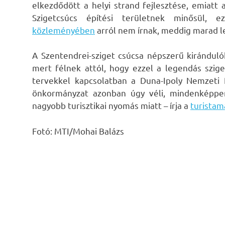
elkezdődött a helyi strand fejlesztése, emiatt 
Szigetcsúcs építési területnek minősül,
közleményében
arról nem írnak, meddig marad le
A Szentendrei-sziget csúcsa népszerű kirándul
mert félnek attól, hogy ezzel a legendás szig
tervekkel kapcsolatban a Duna-Ipoly Nemzeti 
önkormányzat azonban úgy véli, mindenképpen
nagyobb turisztikai nyomás miatt – írja a
turistam
Fotó: MTI/Mohai Balázs