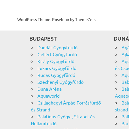
WordPress Theme: Poseidon by ThemeZee.
BUDAPEST
DUNÁ
Dandár Gyógyfürdő
Agá
Gellért Gyógyfürdő
Ajk
Király Gyógyfürdő
Aqu
Lukács Gyógyfürdő
és Csú
Rudas Gyógyfürdő
Aqu
Széchenyi Gyógyfürdő
Bab
Duna Aréna
Bal
Aquaworld
Aquap
Csillaghegyi Árpád Forrásfürdő
Bal
és Strand
strand
Palatinus Gyógy-, Strand- és
Bal
Hullámfürdő
Bar