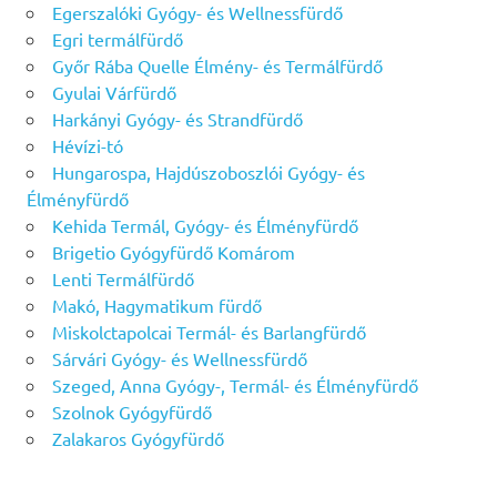
Egerszalóki Gyógy- és Wellnessfürdő
Egri termálfürdő
Győr Rába Quelle Élmény- és Termálfürdő
Gyulai Várfürdő
Harkányi Gyógy- és Strandfürdő
Hévízi-tó
Hungarospa, Hajdúszoboszlói Gyógy- és
Élményfürdő
Kehida Termál, Gyógy- és Élményfürdő
Brigetio Gyógyfürdő Komárom
Lenti Termálfürdő
Makó, Hagymatikum fürdő
Miskolctapolcai Termál- és Barlangfürdő
Sárvári Gyógy- és Wellnessfürdő
Szeged, Anna Gyógy-, Termál- és Élményfürdő
Szolnok Gyógyfürdő
Zalakaros Gyógyfürdő