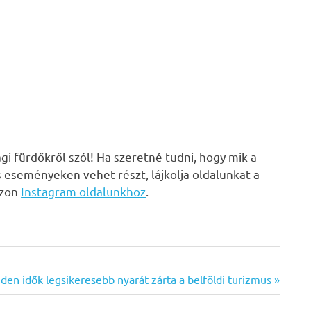
i fürdőkről szól! Ha szeretné tudni, hogy mik a
s eseményeken vehet részt, lájkolja oldalunkat a
zzon
Instagram oldalunkhoz
.
t
den idők legsikeresebb nyarát zárta a belföldi turizmus
t: