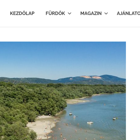
lfurdok.com
KEZDŐLAP
FÜRDŐK
MAGAZIN
AJÁNLAT