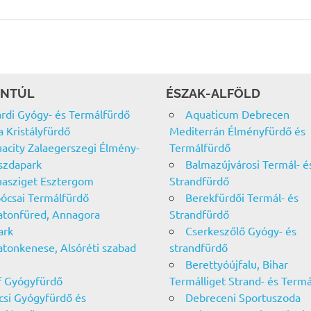
NTÚL
ÉSZAK-ALFÖLD
rdi Gyógy- és Termálfürdő
Aquaticum Debrecen
a Kristályfürdő
Mediterrán Élményfürdő és
acity Zalaegerszegi Élmény-
Termálfürdő
szdapark
Balmazújvárosi Termál- é
asziget Esztergom
Strandfürdő
ócsai Termálfürdő
Berekfürdői Termál- és
atonfüred, Annagora
Strandfürdő
ark
Cserkeszőlő Gyógy- és
atonkenese, Alsóréti szabad
strandfürdő
Berettyóújfalu, Bihar
f Gyógyfürdő
Termálliget Strand- és Term
csi Gyógyfürdő és
Debreceni Sportuszoda