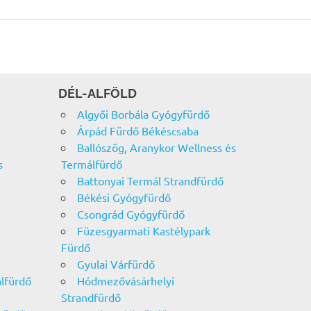
DÉL-ALFÖLD
Algyői Borbála Gyógyfürdő
Árpád Fürdő Békéscsaba
Ballószög, Aranykor Wellness és
s
Termálfürdő
Battonyai Termál Strandfürdő
Békési Gyógyfürdő
Csongrád Gyógyfürdő
Füzesgyarmati Kastélypark
Fürdő
Gyulai Várfürdő
álfürdő
Hódmezővásárhelyi
Strandfürdő