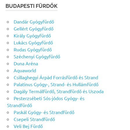
BUDAPESTI FÜRDŐK
Dandár Gyógyfürdő
Gellért Gyógyfürdő
Király Gyógyfürdő
Lukács Gyógyfürdő
Rudas Gyógyfürdő
Széchenyi Gyógyfürdő
Duna Aréna
Aquaworld
Csillaghegyi Árpád Forrásfürdő és Strand
Palatinus Gyógy-, Strand- és Hullámfürdő
Dagály Termálfürdő, Strandfürdő és Uszoda
Pesterzsébeti Sós-jódos Gyógy- és
Strandfürdő
Paskál Gyógy- és Strandfürdő
Csepeli Strandfürdő
Veli Bej Fürdő