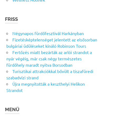
FRISS
Négynapos fürdőfesztivál Harkányban
Fizetésképtelenséget jelentett az elsősorban
bulgáriai üdüléseket kínáló Robinson Tours
Fertőzés miatt bezárták az arlói strandot a
nyár végéig, már csak négy természetes
fürdőhely maradt nyitva Borsodban
Turisztikai attrakciókkal bővült a tiszafüredi
szabadvízi strand
Újra megnyitották a keszthelyi Helikon
Strandot
MENÜ