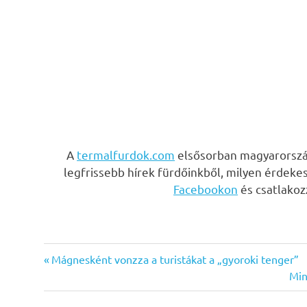
A
termalfurdok.com
elsősorban magyarország
legfrissebb hírek fürdőinkből, milyen érdeke
Facebookon
és csatlako
Previous
Bejegyzés
Mágnesként vonzza a turistákat a „gyoroki tenger”
Post:
Nex
Min
navigáció
Pos