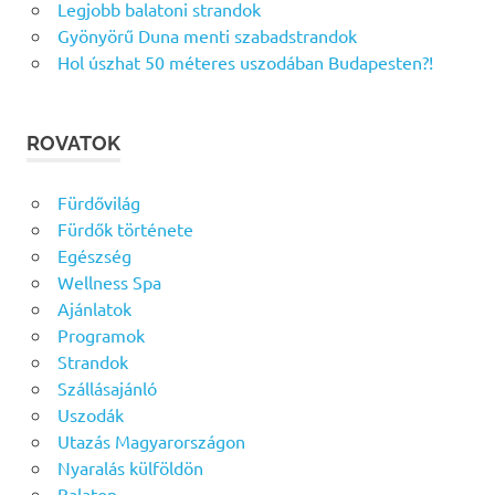
Legjobb balatoni strandok
Gyönyörű Duna menti szabadstrandok
Hol úszhat 50 méteres uszodában Budapesten?!
ROVATOK
Fürdővilág
Fürdők története
Egészség
Wellness Spa
Ajánlatok
Programok
Strandok
Szállásajánló
Uszodák
Utazás Magyarországon
Nyaralás külföldön
Balaton