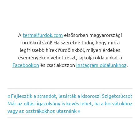
A
termalfurdok.com
elsősorban magyarországi
fürdőkről szól! Ha szeretné tudni, hogy mik a
legfrissebb hírek fürdőinkből, milyen érdekes
eseményeken vehet részt, lájkolja oldalunkat a
Facebookon
és csatlakozzon
Instagram oldalunkhoz
.
Previous
Bejegyzés
Fejlesztik a strandot, lezárták a kisoroszi Szigetcsúcsot
Next
Post:
Már az oltási igazolvány is kevés lehet, ha a horvátokhoz
navigáció
Post:
vagy az osztrákokhoz utaznánk