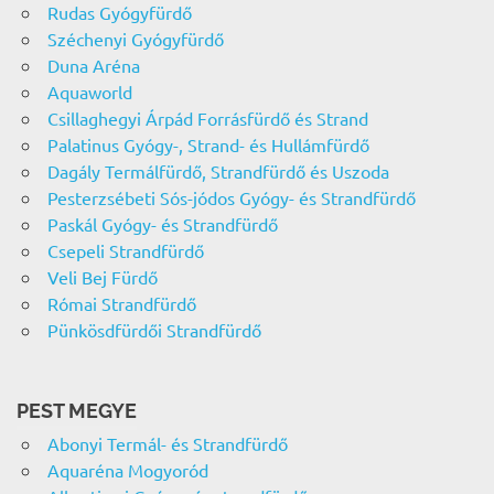
Rudas Gyógyfürdő
Széchenyi Gyógyfürdő
Duna Aréna
Aquaworld
Csillaghegyi Árpád Forrásfürdő és Strand
Palatinus Gyógy-, Strand- és Hullámfürdő
Dagály Termálfürdő, Strandfürdő és Uszoda
Pesterzsébeti Sós-jódos Gyógy- és Strandfürdő
Paskál Gyógy- és Strandfürdő
Csepeli Strandfürdő
Veli Bej Fürdő
Római Strandfürdő
Pünkösdfürdői Strandfürdő
PEST MEGYE
Abonyi Termál- és Strandfürdő
Aquaréna Mogyoród