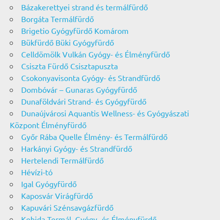
Bázakerettyei strand és termálfürdő
Borgáta Termálfürdő
Brigetio Gyógyfürdő Komárom
Bükfürdő Büki Gyógyfürdő
Celldömölk Vulkán Gyógy- és Élményfürdő
Csiszta Fürdő Csisztapuszta
Csokonyavisonta Gyógy- és Strandfürdő
Dombóvár – Gunaras Gyógyfürdő
Dunaföldvári Strand- és Gyógyfürdő
Dunaújvárosi Aquantis Wellness- és Gyógyászati
Központ Élményfürdő
Győr Rába Quelle Élmény- és Termálfürdő
Harkányi Gyógy- és Strandfürdő
Hertelendi Termálfürdő
Hévízi-tó
Igal Gyógyfürdő
Kaposvár Virágfürdő
Kapuvári Szénsavgázfürdő
Kehida Termál, Gyógy- és Élményfürdő