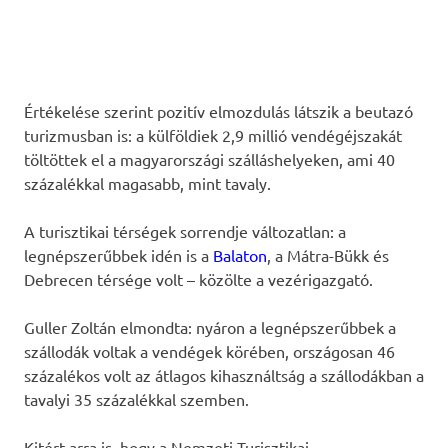
Értékelése szerint pozitív elmozdulás látszik a beutazó
turizmusban is: a külföldiek 2,9 millió vendégéjszakát
töltöttek el a magyarországi szálláshelyeken, ami 40
százalékkal magasabb, mint tavaly.
A turisztikai térségek sorrendje változatlan: a
legnépszerűbbek idén is a
Balaton
, a Mátra-Bükk és
Debrecen térsége volt – közölte a vezérigazgató.
Guller Zoltán elmondta: nyáron a legnépszerűbbek a
szállodák voltak a vendégek körében, országosan 46
százalékos volt az átlagos kihasználtság a szállodákban a
tavalyi 35 százalékkal szemben.
Kitért arra is, hogy a Nemzeti Turisztikai