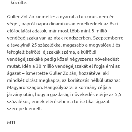
– közölte.
Guller Zoltán kiemelte: a nyárral a turizmus nem ér
véget, napról-napra dinamikusan emelkednek az őszi
előfoglalási adatok, már most több mint 5 millió
vendégéjszaka van az ntak-rendszerben. Szeptemberre
a tavalyinál 25 százalékkal magasabb a megvalósult és
lefoglalt belföldi éjszakák száma, a külföldi
vendégéjszakáké pedig közel négyszeres növekedést
mutat. Idén a 30 millió vendégéjszakát el fogja érni az
ágazat – ismertette Guller Zoltán, hozzátéve: aki
mindkét oltást megkapta, az korlátozás nélkül utazhat
Magyarországon. Hangsúlyozta: a kormány célja a
járvány után, hogy a gazdasági növekedés elérje az 5,5
százalékot, ennek elérésében a turisztikai ágazat
szerepe kiemelt.
MTI