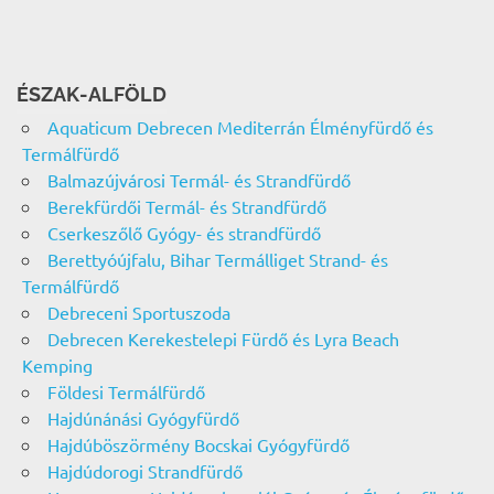
ÉSZAK-ALFÖLD
Aquaticum Debrecen Mediterrán Élményfürdő és
Termálfürdő
Balmazújvárosi Termál- és Strandfürdő
Berekfürdői Termál- és Strandfürdő
Cserkeszőlő Gyógy- és strandfürdő
Berettyóújfalu, Bihar Termálliget Strand- és
Termálfürdő
Debreceni Sportuszoda
Debrecen Kerekestelepi Fürdő és Lyra Beach
Kemping
Földesi Termálfürdő
Hajdúnánási Gyógyfürdő
Hajdúböszörmény Bocskai Gyógyfürdő
Hajdúdorogi Strandfürdő