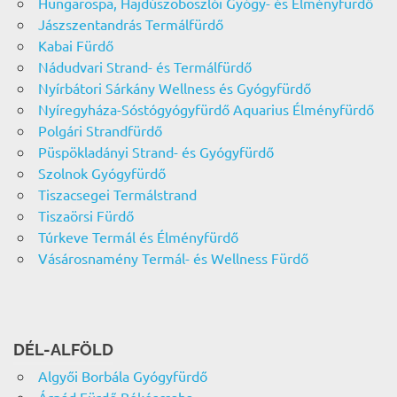
Hungarospa, Hajdúszoboszlói Gyógy- és Élményfürdő
Jászszentandrás Termálfürdő
Kabai Fürdő
Nádudvari Strand- és Termálfürdő
Nyírbátori Sárkány Wellness és Gyógyfürdő
Nyíregyháza-Sóstógyógyfürdő Aquarius Élményfürdő
Polgári Strandfürdő
Püspökladányi Strand- és Gyógyfürdő
Szolnok Gyógyfürdő
Tiszacsegei Termálstrand
Tiszaörsi Fürdő
Túrkeve Termál és Élményfürdő
Vásárosnamény Termál- és Wellness Fürdő
DÉL-ALFÖLD
Algyői Borbála Gyógyfürdő