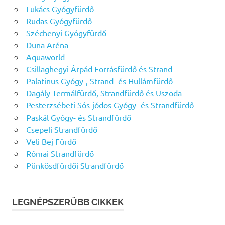
Lukács Gyógyfürdő
Rudas Gyógyfürdő
Széchenyi Gyógyfürdő
Duna Aréna
Aquaworld
Csillaghegyi Árpád Forrásfürdő és Strand
Palatinus Gyógy-, Strand- és Hullámfürdő
Dagály Termálfürdő, Strandfürdő és Uszoda
Pesterzsébeti Sós-jódos Gyógy- és Strandfürdő
Paskál Gyógy- és Strandfürdő
Csepeli Strandfürdő
Veli Bej Fürdő
Római Strandfürdő
Pünkösdfürdői Strandfürdő
LEGNÉPSZERŰBB CIKKEK