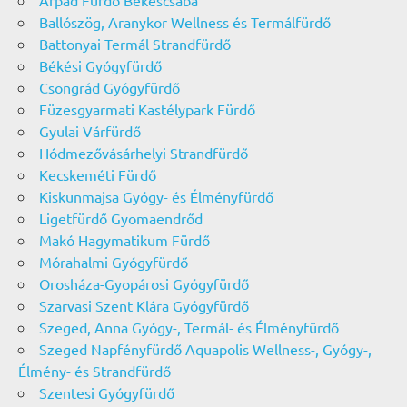
Árpád Fürdő Békéscsaba
Ballószög, Aranykor Wellness és Termálfürdő
Battonyai Termál Strandfürdő
Békési Gyógyfürdő
Csongrád Gyógyfürdő
Füzesgyarmati Kastélypark Fürdő
Gyulai Várfürdő
Hódmezővásárhelyi Strandfürdő
Kecskeméti Fürdő
Kiskunmajsa Gyógy- és Élményfürdő
Ligetfürdő Gyomaendrőd
Makó Hagymatikum Fürdő
Mórahalmi Gyógyfürdő
Orosháza-Gyopárosi Gyógyfürdő
Szarvasi Szent Klára Gyógyfürdő
Szeged, Anna Gyógy-, Termál- és Élményfürdő
Szeged Napfényfürdő Aquapolis Wellness-, Gyógy-,
Élmény- és Strandfürdő
Szentesi Gyógyfürdő