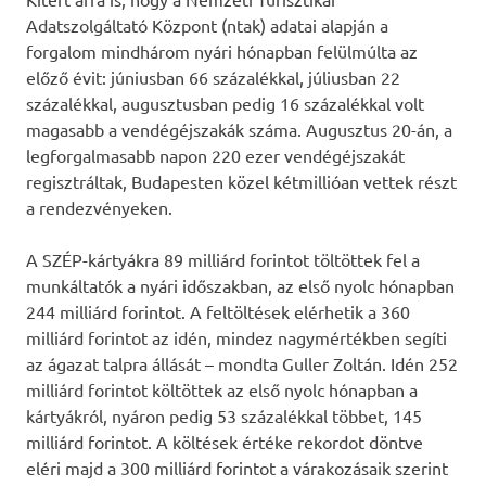
Adatszolgáltató Központ (ntak) adatai alapján a
forgalom mindhárom nyári hónapban felülmúlta az
előző évit: júniusban 66 százalékkal, júliusban 22
százalékkal, augusztusban pedig 16 százalékkal volt
magasabb a vendégéjszakák száma. Augusztus 20-án, a
legforgalmasabb napon 220 ezer vendégéjszakát
regisztráltak, Budapesten közel kétmillióan vettek részt
a rendezvényeken.
A SZÉP-kártyákra 89 milliárd forintot töltöttek fel a
munkáltatók a nyári időszakban, az első nyolc hónapban
244 milliárd forintot. A feltöltések elérhetik a 360
milliárd forintot az idén, mindez nagymértékben segíti
az ágazat talpra állását – mondta Guller Zoltán. Idén 252
milliárd forintot költöttek az első nyolc hónapban a
kártyákról, nyáron pedig 53 százalékkal többet, 145
milliárd forintot. A költések értéke rekordot döntve
eléri majd a 300 milliárd forintot a várakozásaik szerint