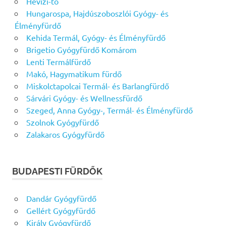
Hévízi-tó
Hungarospa, Hajdúszoboszlói Gyógy- és
Élményfürdő
Kehida Termál, Gyógy- és Élményfürdő
Brigetio Gyógyfürdő Komárom
Lenti Termálfürdő
Makó, Hagymatikum fürdő
Miskolctapolcai Termál- és Barlangfürdő
Sárvári Gyógy- és Wellnessfürdő
Szeged, Anna Gyógy-, Termál- és Élményfürdő
Szolnok Gyógyfürdő
Zalakaros Gyógyfürdő
BUDAPESTI FÜRDŐK
Dandár Gyógyfürdő
Gellért Gyógyfürdő
Király Gyógyfürdő