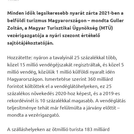
Minden idők legsikeresebb nyarát zárta 2021-ben a
belföldi turizmus Magyarországon – mondta Guller
Zoltán, a Magyar Turisztikai Ügynökség (MTÜ)
vezérigazgatója a nyári szezont értékelő
sajtótájékoztatóján.
Hozzátette: nyáron a tavalyinál 25 százalékkal több,
közel 15 millió vendégéjszakát regisztráltak, és közel 5
millió vendég, közülük 1 millió külföldi nyaralt idén
Magyarországon. Ismertetése szerint 360 milliárd
forintot költöttek el a vendéglátóhelyeken, ez 25
százalékos növekedés 2020-hoz képest, és a 2019-es
rekordévinél is 10 százalékkal magasabb. A vendéglátás
teljesítménye tehát már felülmúlta a járvány előttit –
mondta a vezérigazgató.
A szálláshelyeken az ötmillió turista 183 milliárd