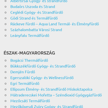
Albertirsai Gyógy- és strandfürdő
Budaörs Uszoda és Strand
Ceglédi Gyógy- és Strandfürdő
Gödi Strand és Termálfürdő
Ráckeve fürdő – Aqua Land Termál- és Élményfürdő
Százhalombatta Városi Strand
Leányfalu Termálfürdő
ÉSZAK-MAGYARORSZÁG
Bogácsi Thermálfürdő
Bükkszékfürdő Gyógy- és Strandfürdő
Demjén Fürdő
Egerszalóki Gyógy- és Wellnessfürdő
Egri Termálfürdő
Ellipsum Élmény- és Strandfürdő Miskolctapolca
Mátraderecskei Mofetta – Széndioxid Gyógygázfürdő
Mezőcsáti Termálfürdő
Mezőkövesdi Zsóry Gyógy- és Strandfürdő