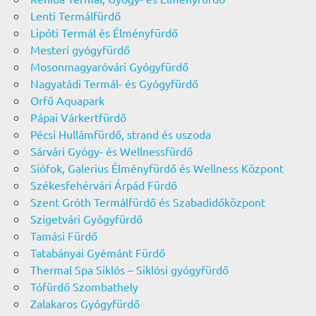
Lenti Termálfürdő
Lipóti Termál és Élményfürdő
Mesteri gyógyfürdő
Mosonmagyaróvári Gyógyfürdő
Nagyatádi Termál- és Gyógyfürdő
Orfű Aquapark
Pápai Várkertfürdő
Pécsi Hullámfürdő, strand és uszoda
Sárvári Gyógy- és Wellnessfürdő
Siófok, Galerius Élményfürdő és Wellness Központ
Székesfehérvári Árpád Fürdő
Szent Gróth Termálfürdő és Szabadidőközpont
Szigetvári Gyógyfürdő
Tamási Fürdő
Tatabányai Gyémánt Fürdő
Thermal Spa Siklós – Siklósi gyógyfürdő
Tófürdő Szombathely
Zalakaros Gyógyfürdő