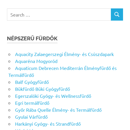
Search
SEARCH
for:
NÉPSZERŰ FÜRDŐK
Aquacity Zalaegerszegi Élmény- és Csúszdapark
Aquaréna Mogyoród
Aquaticum Debrecen Mediterrán Élményfürdő és
Termálfürdő
Balf Gyógyfürdő
Bükfürdő Büki Gyógyfürdő
Egerszalóki Gyógy- és Wellnessfürdő
Egri termálfürdő
Győr Rába Quelle Élmény- és Termálfürdő
Gyulai Várfürdő
Harkányi Gyógy- és Strandfürdő