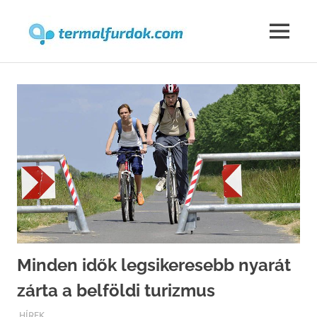
Termalfur
MENU
Skip
to
content
Minden idők legsikeresebb nyarát
zárta a belföldi turizmus
TERMALFURDOK.COM
HÍREK