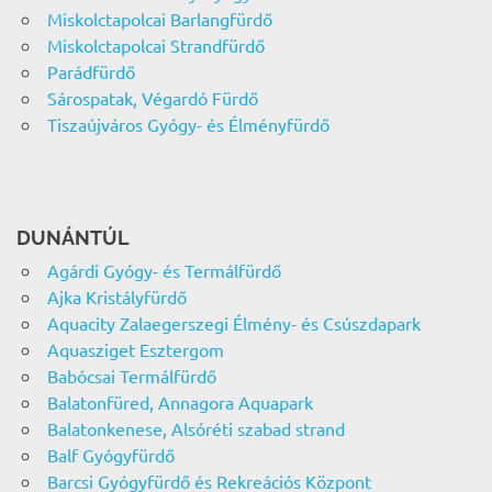
Miskolctapolcai Barlangfürdő
Miskolctapolcai Strandfürdő
Parádfürdő
Sárospatak, Végardó Fürdő
Tiszaújváros Gyógy- és Élményfürdő
DUNÁNTÚL
Agárdi Gyógy- és Termálfürdő
Ajka Kristályfürdő
Aquacity Zalaegerszegi Élmény- és Csúszdapark
Aquasziget Esztergom
Babócsai Termálfürdő
Balatonfüred, Annagora Aquapark
Balatonkenese, Alsóréti szabad strand
Balf Gyógyfürdő
Barcsi Gyógyfürdő és Rekreációs Központ