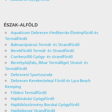
ÉSZAK-ALFÖLD
Aquaticum Debrecen Mediterrán Élményfürdő és
Termálfürdő
Balmazújvárosi Termál- és Strandfürdő
Berekfürdői Termál- és Strandfürdő
Cserkeszőlő Gyógy- és strandfürdő
Berettyóújfalu, Bihar Termálliget Strand- és
Termálfürdő
Debreceni Sportuszoda
Debrecen Kerekestelepi Fürdő és Lyra Beach
Kemping
Földesi Termálfürdő
Hajdúnánási Gyógyfürdő
Hajdúböszörmény Bocskai Gyógyfürdő
Hajdúdorogi Strandfürdő