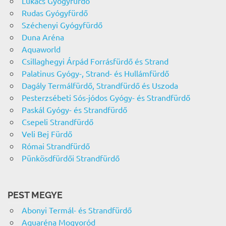
Lukács Gyógyfürdő
Rudas Gyógyfürdő
Széchenyi Gyógyfürdő
Duna Aréna
Aquaworld
Csillaghegyi Árpád Forrásfürdő és Strand
Palatinus Gyógy-, Strand- és Hullámfürdő
Dagály Termálfürdő, Strandfürdő és Uszoda
Pesterzsébeti Sós-jódos Gyógy- és Strandfürdő
Paskál Gyógy- és Strandfürdő
Csepeli Strandfürdő
Veli Bej Fürdő
Római Strandfürdő
Pünkösdfürdői Strandfürdő
PEST MEGYE
Abonyi Termál- és Strandfürdő
Aquaréna Mogyoród