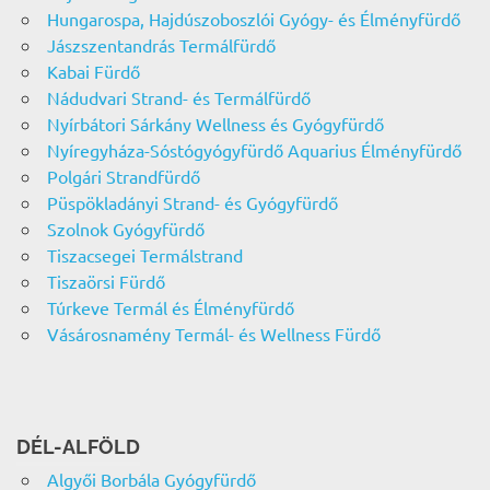
Hungarospa, Hajdúszoboszlói Gyógy- és Élményfürdő
Jászszentandrás Termálfürdő
Kabai Fürdő
Nádudvari Strand- és Termálfürdő
Nyírbátori Sárkány Wellness és Gyógyfürdő
Nyíregyháza-Sóstógyógyfürdő Aquarius Élményfürdő
Polgári Strandfürdő
Püspökladányi Strand- és Gyógyfürdő
Szolnok Gyógyfürdő
Tiszacsegei Termálstrand
Tiszaörsi Fürdő
Túrkeve Termál és Élményfürdő
Vásárosnamény Termál- és Wellness Fürdő
DÉL-ALFÖLD
Algyői Borbála Gyógyfürdő