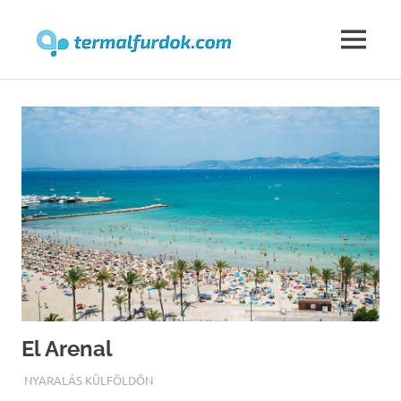
Termalfur
MENU
Skip
to
content
El Arenal
TERMALFURDOK.COM
NYARALÁS KÜLFÖLDÖN