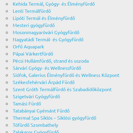
Kehida Termál, Gyógy- és Élményfürdő
Lenti Termálfürdő
Lipóti Termál és Élményfürdő
Mesteri gyógyfürdő
Mosonmagyaróvári Gyógyfürdő
Nagyatádi Termál- és Gyógyfürdő
Orfű Aquapark
Pápai Várkertfürdő
Pécsi Hullámfürdő, strand és uszoda
Sárvári Gyógy- és Wellnessfürdő
Siófok, Galerius Élményfürdő és Wellness Központ
Székesfehérvári Árpád Fürdő
Szent Gróth Termálfürdő és Szabadidőközpont
Szigetvári Gyógyfürdő
Tamási Fürdő
Tatabányai Gyémánt Fürdő
Thermal Spa Siklós – Siklósi gyógyfürdő
Tófürdő Szombathely
Zalakaros Gyógyfürdő