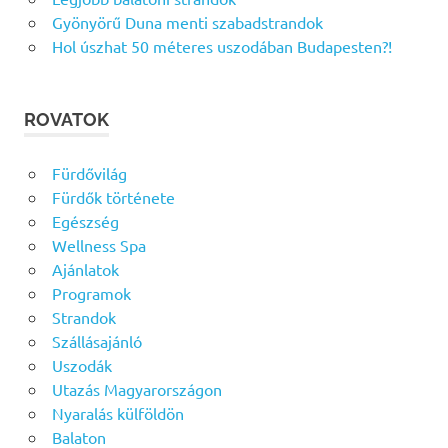
Gyönyörű Duna menti szabadstrandok
Hol úszhat 50 méteres uszodában Budapesten?!
ROVATOK
Fürdővilág
Fürdők története
Egészség
Wellness Spa
Ajánlatok
Programok
Strandok
Szállásajánló
Uszodák
Utazás Magyarországon
Nyaralás külföldön
Balaton