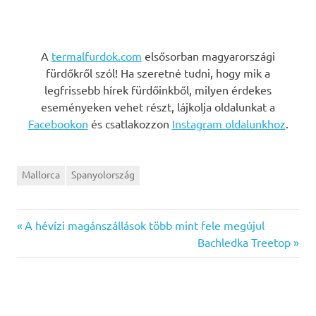
A
termalfurdok.com
elsősorban magyarországi
fürdőkről szól! Ha szeretné tudni, hogy mik a
legfrissebb hírek fürdőinkből, milyen érdekes
eseményeken vehet részt, lájkolja oldalunkat a
Facebookon
és csatlakozzon
Instagram oldalunkhoz
.
Mallorca
Spanyolország
Previous
Bejegyzés
A hévízi magánszállások több mint fele megújul
Post:
Next
Bachledka Treetop
navigáció
Post: