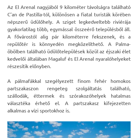
Az El Arenal nagyjából 9 kilométer távolságra található
C’an de Pastilla-tól, különösen a fiatal turisták körében
népszerű üdülőhely. A sziget legkedveltebb riviérája
gyakorlatilag több, egymással összeérő településből áll.
A fővárostól alig pár kilométerre fekszenek, és a
repülőtér is könnyedén megközelíthető. A Palma-
öbölben található üdülőtelepülések közül az éjszaki élet
kedvelői általában Magaluf és El Arenal nyaralóhelyeket
részesítik előnyben.
A pálmafákkal szegélyezett finom fehér homokos
partszakaszon rengeteg szolgáltatás található,
szállodák, éttermek és szórakozóhelyek hatalmas
választéka érhető el. A partszakasz kifejezetten
alkalmas a vízi sportokhoz is.