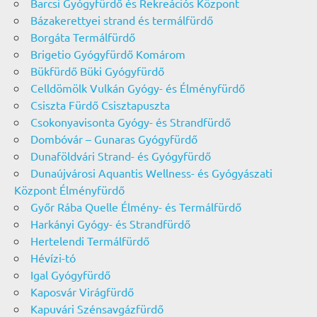
Barcsi Gyógyfürdő és Rekreációs Központ
Bázakerettyei strand és termálfürdő
Borgáta Termálfürdő
Brigetio Gyógyfürdő Komárom
Bükfürdő Büki Gyógyfürdő
Celldömölk Vulkán Gyógy- és Élményfürdő
Csiszta Fürdő Csisztapuszta
Csokonyavisonta Gyógy- és Strandfürdő
Dombóvár – Gunaras Gyógyfürdő
Dunaföldvári Strand- és Gyógyfürdő
Dunaújvárosi Aquantis Wellness- és Gyógyászati
Központ Élményfürdő
Győr Rába Quelle Élmény- és Termálfürdő
Harkányi Gyógy- és Strandfürdő
Hertelendi Termálfürdő
Hévízi-tó
Igal Gyógyfürdő
Kaposvár Virágfürdő
Kapuvári Szénsavgázfürdő