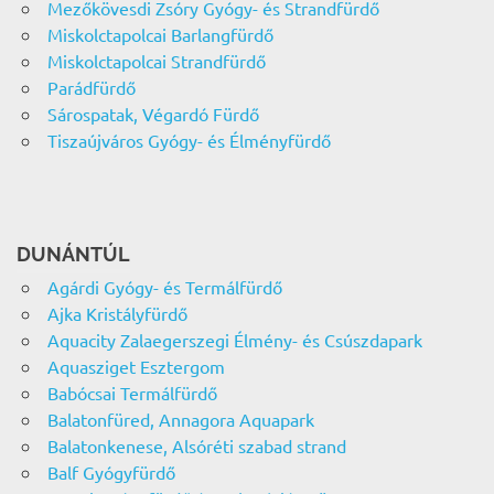
Mezőkövesdi Zsóry Gyógy- és Strandfürdő
Miskolctapolcai Barlangfürdő
Miskolctapolcai Strandfürdő
Parádfürdő
Sárospatak, Végardó Fürdő
Tiszaújváros Gyógy- és Élményfürdő
DUNÁNTÚL
Agárdi Gyógy- és Termálfürdő
Ajka Kristályfürdő
Aquacity Zalaegerszegi Élmény- és Csúszdapark
Aquasziget Esztergom
Babócsai Termálfürdő
Balatonfüred, Annagora Aquapark
Balatonkenese, Alsóréti szabad strand
Balf Gyógyfürdő