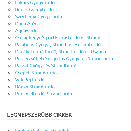
Lukács Gyógyfürdő
Rudas Gyógyfürdő
Széchenyi Gyógyfürdő
Duna Aréna
Aquaworld
Csillaghegyi Árpád Forrásfürdő és Strand
Palatinus Gyógy-, Strand- és Hullámfürdő
Dagály Termálfürdő, Strandfürdő és Uszoda
Pesterzsébeti Sós-jódos Gyógy- és Strandfürdő
Paskál Gyógy- és Strandfürdő
Csepeli Strandfürdő
Veli Bej Fürdő
Római Strandfürdő
Pünkösdfürdői Strandfürdő
LEGNÉPSZERŰBB CIKKEK
Legjobb balatoni strandok