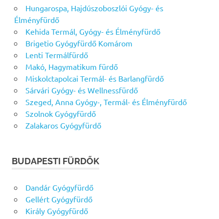
Hungarospa, Hajdúszoboszlói Gyógy- és
Élményfürdő
Kehida Termál, Gyógy- és Élményfürdő
Brigetio Gyógyfürdő Komárom
Lenti Termálfürdő
Makó, Hagymatikum fürdő
Miskolctapolcai Termál- és Barlangfürdő
Sárvári Gyógy- és Wellnessfürdő
Szeged, Anna Gyógy-, Termál- és Élményfürdő
Szolnok Gyógyfürdő
Zalakaros Gyógyfürdő
BUDAPESTI FÜRDŐK
Dandár Gyógyfürdő
Gellért Gyógyfürdő
Király Gyógyfürdő