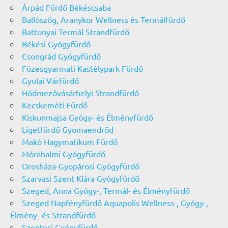
Árpád Fürdő Békéscsaba
Ballószög, Aranykor Wellness és Termálfürdő
Battonyai Termál Strandfürdő
Békési Gyógyfürdő
Csongrád Gyógyfürdő
Füzesgyarmati Kastélypark Fürdő
Gyulai Várfürdő
Hódmezővásárhelyi Strandfürdő
Kecskeméti Fürdő
Kiskunmajsa Gyógy- és Élményfürdő
Ligetfürdő Gyomaendrőd
Makó Hagymatikum Fürdő
Mórahalmi Gyógyfürdő
Orosháza-Gyopárosi Gyógyfürdő
Szarvasi Szent Klára Gyógyfürdő
Szeged, Anna Gyógy-, Termál- és Élményfürdő
Szeged Napfényfürdő Aquapolis Wellness-, Gyógy-,
Élmény- és Strandfürdő
Szentesi Gyógyfürdő