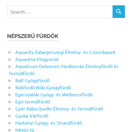
Search
SEARCH
for:
NÉPSZERŰ FÜRDŐK
Aquacity Zalaegerszegi Élmény- és Csúszdapark
Aquaréna Mogyoród
Aquaticum Debrecen Mediterrán Élményfürdő és
Termálfürdő
Balf Gyógyfürdő
Bükfürdő Büki Gyógyfürdő
Egerszalóki Gyógy- és Wellnessfürdő
Egri termálfürdő
Győr Rába Quelle Élmény- és Termálfürdő
Gyulai Várfürdő
Harkányi Gyógy- és Strandfürdő
Hévízi-tó