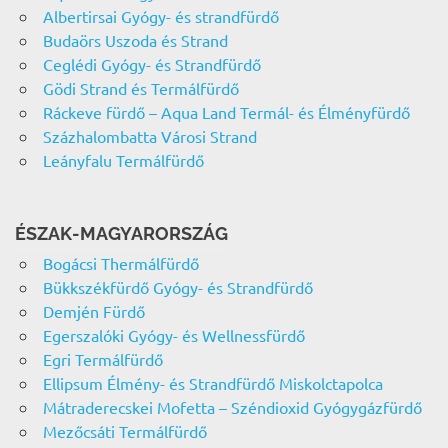
Albertirsai Gyógy- és strandfürdő
Budaörs Uszoda és Strand
Ceglédi Gyógy- és Strandfürdő
Gödi Strand és Termálfürdő
Ráckeve fürdő – Aqua Land Termál- és Élményfürdő
Százhalombatta Városi Strand
Leányfalu Termálfürdő
ÉSZAK-MAGYARORSZÁG
Bogácsi Thermálfürdő
Bükkszékfürdő Gyógy- és Strandfürdő
Demjén Fürdő
Egerszalóki Gyógy- és Wellnessfürdő
Egri Termálfürdő
Ellipsum Élmény- és Strandfürdő Miskolctapolca
Mátraderecskei Mofetta – Széndioxid Gyógygázfürdő
Mezőcsáti Termálfürdő