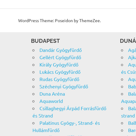
WordPress Theme: Poseidon by ThemeZee.
BUDAPEST
DUNÁ
Dandár Gyógyfürdő
Agá
Gellért Gyógyfürdő
Ajk
Király Gyógyfürdő
Aqu
Lukács Gyógyfürdő
és Csú
Rudas Gyógyfürdő
Aqu
Széchenyi Gyógyfürdő
Bab
Duna Aréna
Bal
Aquaworld
Aquap
Csillaghegyi Árpád Forrásfürdő
Bal
és Strand
strand
Palatinus Gyógy-, Strand- és
Bal
Hullámfürdő
Bar