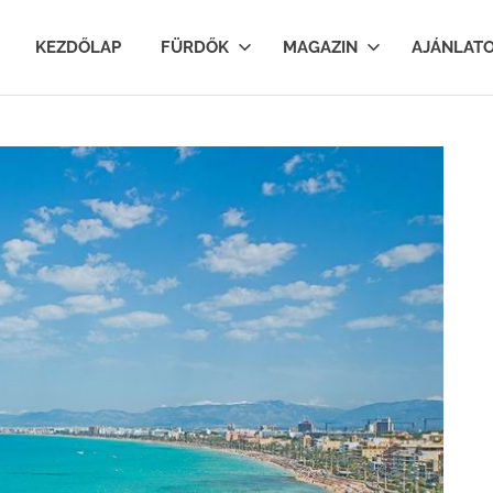
lfurdok.com
KEZDŐLAP
FÜRDŐK
MAGAZIN
AJÁNLAT