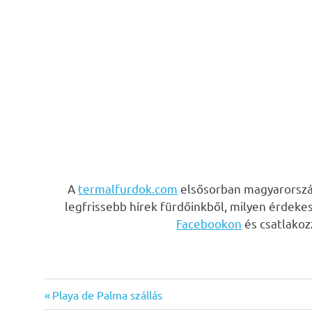
A
termalfurdok.com
elsősorban magyarország
legfrissebb hírek fürdőinkből, milyen érdeke
Facebookon
és csatlako
Previous
Bejegyzés
Playa de Palma szállás
Post: