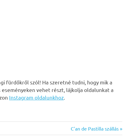
i fürdőkről szól! Ha szeretné tudni, hogy mik a
s eseményeken vehet részt, lájkolja oldalunkat a
zzon
Instagram oldalunkhoz
.
Next
C’an de Pastilla szállás
Post: