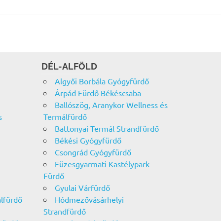
DÉL-ALFÖLD
Algyői Borbála Gyógyfürdő
Árpád Fürdő Békéscsaba
Ballószög, Aranykor Wellness és
s
Termálfürdő
Battonyai Termál Strandfürdő
Békési Gyógyfürdő
Csongrád Gyógyfürdő
Füzesgyarmati Kastélypark
Fürdő
Gyulai Várfürdő
álfürdő
Hódmezővásárhelyi
Strandfürdő