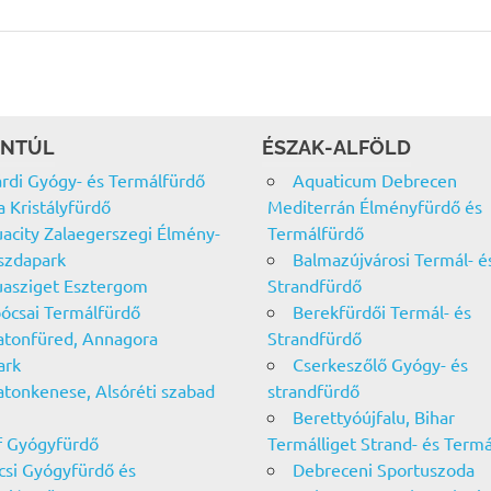
NTÚL
ÉSZAK-ALFÖLD
rdi Gyógy- és Termálfürdő
Aquaticum Debrecen
a Kristályfürdő
Mediterrán Élményfürdő és
acity Zalaegerszegi Élmény-
Termálfürdő
szdapark
Balmazújvárosi Termál- é
asziget Esztergom
Strandfürdő
ócsai Termálfürdő
Berekfürdői Termál- és
atonfüred, Annagora
Strandfürdő
ark
Cserkeszőlő Gyógy- és
atonkenese, Alsóréti szabad
strandfürdő
Berettyóújfalu, Bihar
f Gyógyfürdő
Termálliget Strand- és Term
csi Gyógyfürdő és
Debreceni Sportuszoda