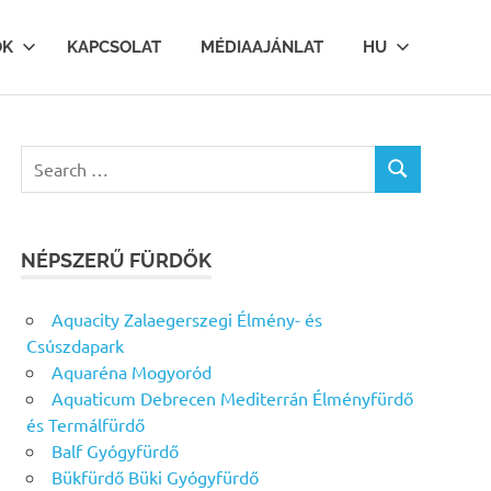
OK
KAPCSOLAT
MÉDIAAJÁNLAT
HU
Search
SEARCH
for:
NÉPSZERŰ FÜRDŐK
Aquacity Zalaegerszegi Élmény- és
Csúszdapark
Aquaréna Mogyoród
Aquaticum Debrecen Mediterrán Élményfürdő
és Termálfürdő
Balf Gyógyfürdő
Bükfürdő Büki Gyógyfürdő