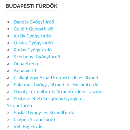
BUDAPESTI FÜRDŐK
Dandár Gyógyfürdő
Gellért Gyógyfürdő
Király Gyógyfürdő
Lukács Gyógyfürdő
Rudas Gyógyfürdő
Széchenyi Gyógyfürdő
Duna Aréna
Aquaworld
Csillaghegyi Árpád Forrásfürdő és Strand
Palatinus Gyógy-, Strand- és Hullámfürdő
Dagály Termálfürdő, Strandfürdő és Uszoda
Pesterzsébeti Sós-jódos Gyógy- és
Strandfürdő
Paskál Gyógy- és Strandfürdő
Csepeli Strandfürdő
Veli Bej Fürdő