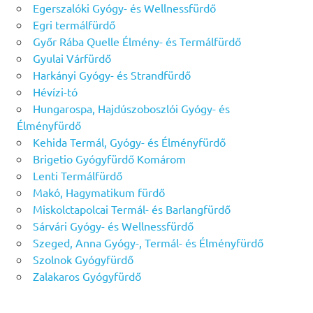
Egerszalóki Gyógy- és Wellnessfürdő
Egri termálfürdő
Győr Rába Quelle Élmény- és Termálfürdő
Gyulai Várfürdő
Harkányi Gyógy- és Strandfürdő
Hévízi-tó
Hungarospa, Hajdúszoboszlói Gyógy- és
Élményfürdő
Kehida Termál, Gyógy- és Élményfürdő
Brigetio Gyógyfürdő Komárom
Lenti Termálfürdő
Makó, Hagymatikum fürdő
Miskolctapolcai Termál- és Barlangfürdő
Sárvári Gyógy- és Wellnessfürdő
Szeged, Anna Gyógy-, Termál- és Élményfürdő
Szolnok Gyógyfürdő
Zalakaros Gyógyfürdő