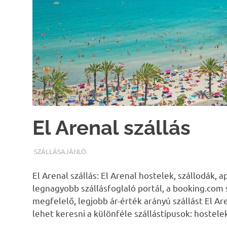
El Arenal szállás
TERMALFURDOK.COM
SZÁLLÁSAJÁNLÓ
El Arenal szállás: El Arenal hostelek, szállodák,
legnagyobb szállásfoglaló portál, a booking.com
megfelelő, legjobb ár-érték arányú szállást El A
lehet keresni a különféle szállástípusok: hostele