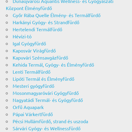
Dunaújvárosi Aquantis Wellness- és Gyógyászati
Központ Élményfürdő
Győr Rába Quelle Élmény- és Termálfürdő
Harkányi Gyógy- és Strandfürdő
Hertelendi Termálfürdő
Hévízi-tó
Igal Gyógyfürdő
Kaposvár Virágfürdő
Kapuvári Szénsavgázfürdő
Kehida Termál, Gyógy- és Élményfürdő
Lenti Termálfürdő
Lipóti Termál és Élményfürdő
Mesteri gyógyfürdő
Mosonmagyaróvári Gyógyfürdő
Nagyatádi Termál- és Gyógyfürdő
Orfű Aquapark
Pápai Várkertfürdő
Pécsi Hullámfürdő, strand és uszoda
Sárvári Gyógy- és Wellnessfürdő