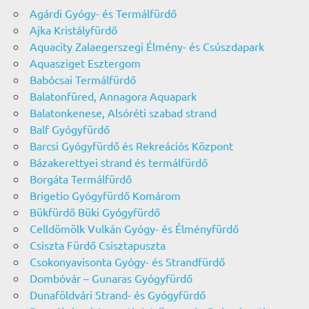
Agárdi Gyógy- és Termálfürdő
Ajka Kristályfürdő
Aquacity Zalaegerszegi Élmény- és Csúszdapark
Aquasziget Esztergom
Babócsai Termálfürdő
Balatonfüred, Annagora Aquapark
Balatonkenese, Alsóréti szabad strand
Balf Gyógyfürdő
Barcsi Gyógyfürdő és Rekreációs Központ
Bázakerettyei strand és termálfürdő
Borgáta Termálfürdő
Brigetio Gyógyfürdő Komárom
Bükfürdő Büki Gyógyfürdő
Celldömölk Vulkán Gyógy- és Élményfürdő
Csiszta Fürdő Csisztapuszta
Csokonyavisonta Gyógy- és Strandfürdő
Dombóvár – Gunaras Gyógyfürdő
Dunaföldvári Strand- és Gyógyfürdő