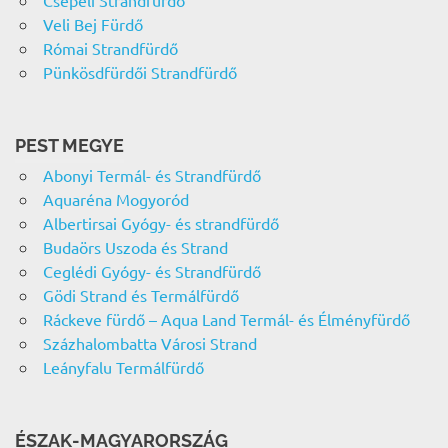
Veli Bej Fürdő
Római Strandfürdő
Pünkösdfürdői Strandfürdő
PEST MEGYE
Abonyi Termál- és Strandfürdő
Aquaréna Mogyoród
Albertirsai Gyógy- és strandfürdő
Budaörs Uszoda és Strand
Ceglédi Gyógy- és Strandfürdő
Gödi Strand és Termálfürdő
Ráckeve fürdő – Aqua Land Termál- és Élményfürdő
Százhalombatta Városi Strand
Leányfalu Termálfürdő
ÉSZAK-MAGYARORSZÁG