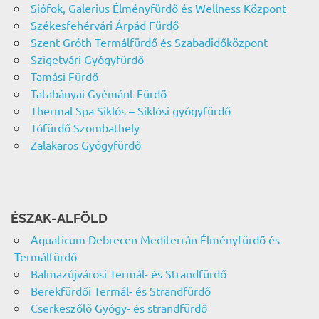
Siófok, Galerius Élményfürdő és Wellness Központ
Székesfehérvári Árpád Fürdő
Szent Gróth Termálfürdő és Szabadidőközpont
Szigetvári Gyógyfürdő
Tamási Fürdő
Tatabányai Gyémánt Fürdő
Thermal Spa Siklós – Siklósi gyógyfürdő
Tófürdő Szombathely
Zalakaros Gyógyfürdő
ÉSZAK-ALFÖLD
Aquaticum Debrecen Mediterrán Élményfürdő és
Termálfürdő
Balmazújvárosi Termál- és Strandfürdő
Berekfürdői Termál- és Strandfürdő
Cserkeszőlő Gyógy- és strandfürdő