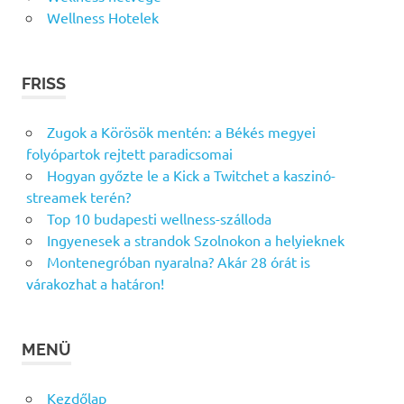
Wellness Hotelek
FRISS
Zugok a Körösök mentén: a Békés megyei
folyópartok rejtett paradicsomai
Hogyan győzte le a Kick a Twitchet a kaszinó-
streamek terén?
Top 10 budapesti wellness-szálloda
Ingyenesek a strandok Szolnokon a helyieknek
Montenegróban nyaralna? Akár 28 órát is
várakozhat a határon!
MENÜ
Kezdőlap