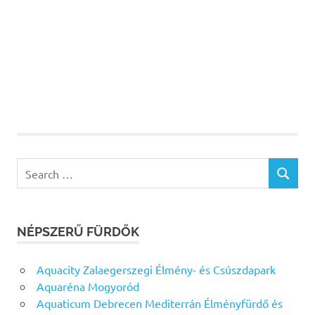
Search
SEARCH
for:
NÉPSZERŰ FÜRDŐK
Aquacity Zalaegerszegi Élmény- és Csúszdapark
Aquaréna Mogyoród
Aquaticum Debrecen Mediterrán Élményfürdő és