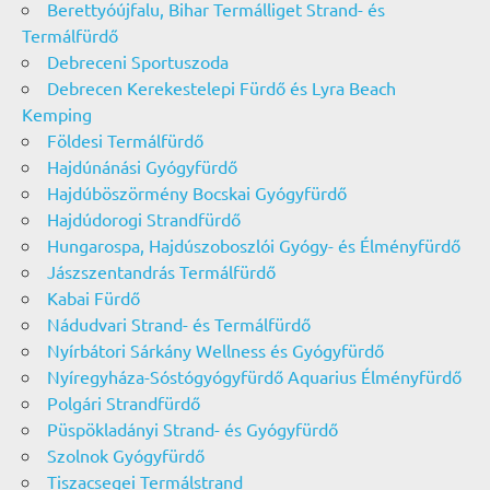
Berettyóújfalu, Bihar Termálliget Strand- és
Termálfürdő
Debreceni Sportuszoda
Debrecen Kerekestelepi Fürdő és Lyra Beach
Kemping
Földesi Termálfürdő
Hajdúnánási Gyógyfürdő
Hajdúböszörmény Bocskai Gyógyfürdő
Hajdúdorogi Strandfürdő
Hungarospa, Hajdúszoboszlói Gyógy- és Élményfürdő
Jászszentandrás Termálfürdő
Kabai Fürdő
Nádudvari Strand- és Termálfürdő
Nyírbátori Sárkány Wellness és Gyógyfürdő
Nyíregyháza-Sóstógyógyfürdő Aquarius Élményfürdő
Polgári Strandfürdő
Püspökladányi Strand- és Gyógyfürdő
Szolnok Gyógyfürdő
Tiszacsegei Termálstrand