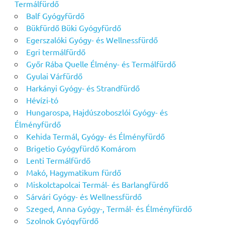
Termálfürdő
Balf Gyógyfürdő
Bükfürdő Büki Gyógyfürdő
Egerszalóki Gyógy- és Wellnessfürdő
Egri termálfürdő
Győr Rába Quelle Élmény- és Termálfürdő
Gyulai Várfürdő
Harkányi Gyógy- és Strandfürdő
Hévízi-tó
Hungarospa, Hajdúszoboszlói Gyógy- és
Élményfürdő
Kehida Termál, Gyógy- és Élményfürdő
Brigetio Gyógyfürdő Komárom
Lenti Termálfürdő
Makó, Hagymatikum fürdő
Miskolctapolcai Termál- és Barlangfürdő
Sárvári Gyógy- és Wellnessfürdő
Szeged, Anna Gyógy-, Termál- és Élményfürdő
Szolnok Gyógyfürdő