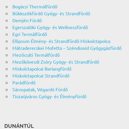
Bogácsi Thermálfürdő
Bükkszékfürdő Gyógy- és Strandfürdő
Demjén Fürdő
Egerszalóki Gyógy- és Wellnessfürdő
Egri Termálfürdő
Ellipsum Élmény- és Strandfürdő Miskolctapolca
Mátraderecskei Mofetta – Széndioxid Gyógygázfürdő
Mezőcsáti Termálfürdő
Mezőkövesdi Zsóry Gyógy- és Strandfürdő
Miskolctapolcai Barlangfürdő
Miskolctapolcai Strandfürdő
Parádfürdő
Sárospatak, Végardó Fürdő
Tiszaújváros Gyógy- és Élményfürdő
DUNÁNTÚL