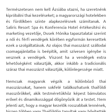
Természetesen nem kell Ázsiába utazni, ha szeretnénk
kipróbálni thai kezeléseket; a magyarországi hotelekben
és fürdőkben szinte alapkezelésnek számítanak. A
Saliris Resort Spa és Konferencia Hotel értékesítési és
marketing vezetője, Dusek Mónika tapasztalatai szerint
a női és férfi vendégek körében egyformán keresettek
ezek a szolgáltatások. Az olajos thai masszázst szállodai
csomagajánlatba is beépítik, amit szívesen igénybe is
vesznek a vendégek. Viszont ha a vendégek extra
lehetőségként választják, akkor inkább a tradicionális
száraz thai masszázst választják, különlegessége miatt.
Nemcsak magyarok végzik a különböző thai
masszázsokat, hanem sokfelé találkozhatunk thaiföldi
masszőrökkel, akik testméretükhöz képest bámulatos
erővel és dinamikussággal dögönyözik át a testet. Nem
jelenti azt, hogy a magyar kezelők rosszabbak lennének,
hiszen többen vagy Thaiföldön tanultak vagy bővítették