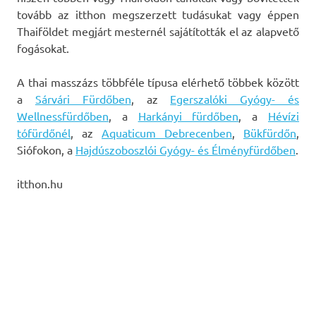
tovább az itthon megszerzett tudásukat vagy éppen
Thaiföldet megjárt mesternél sajátították el az alapvető
fogásokat.
A thai masszázs többféle típusa elérhető többek között
a
Sárvári Fürdőben
, az
Egerszalóki Gyógy- és
Wellnessfürdőben
, a
Harkányi fürdőben
, a
Hévízi
tófürdőnél
, az
Aquaticum Debrecenben
,
Bükfürdőn
,
Siófokon, a
Hajdúszoboszlói Gyógy- és Élményfürdőben
.
itthon.hu