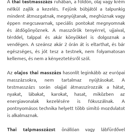
A
thai testmasszázs
ruhában, a földön, olaj vagy krém
nélkül zajlik a kezelés. Fejünk búbjától a talpunkig
mindent átmozgatnak, megnyújtanak, meghúznak vagy
éppen megcsavarnak, speciális pontokat megnyomnak
és átdögönyöznek. A masszőrök tenyérrel, ujjaival,
térddel, talppal és akár könyökkel is dolgoznak a
vendégen. A szeánsz akár 2 órán át is eltarthat, és bár
egészséges, és jót tesz a testnek, nem folyamatosan
kellemes, és nem a kényeztetésről szól.
Az
olajos thai masszázs
hasonlít leginkább az európai
masszázsokra, nem tartalmaz nyújtásokat. A
testmasszázs során olajjal átmasszírozzák a hátat,
nyakat, lábakat, karokat, hasat, miközben az
energiavonalak kezelésére is fókuszálnak. A
pontnyomásos technika helyett több simító mozdulatot
is alkalmaznak.
Thai talpmasszázst
önállóan vagy lábfürdővel