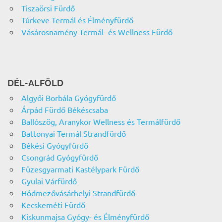
Tiszaörsi Fürdő
Túrkeve Termál és Élményfürdő
Vásárosnamény Termál- és Wellness Fürdő
DÉL-ALFÖLD
Algyői Borbála Gyógyfürdő
Árpád Fürdő Békéscsaba
Ballószög, Aranykor Wellness és Termálfürdő
Battonyai Termál Strandfürdő
Békési Gyógyfürdő
Csongrád Gyógyfürdő
Füzesgyarmati Kastélypark Fürdő
Gyulai Várfürdő
Hódmezővásárhelyi Strandfürdő
Kecskeméti Fürdő
Kiskunmajsa Gyógy- és Élményfürdő