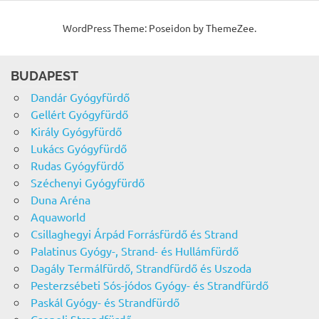
WordPress Theme: Poseidon by ThemeZee.
BUDAPEST
Dandár Gyógyfürdő
Gellért Gyógyfürdő
Király Gyógyfürdő
Lukács Gyógyfürdő
Rudas Gyógyfürdő
Széchenyi Gyógyfürdő
Duna Aréna
Aquaworld
Csillaghegyi Árpád Forrásfürdő és Strand
Palatinus Gyógy-, Strand- és Hullámfürdő
Dagály Termálfürdő, Strandfürdő és Uszoda
Pesterzsébeti Sós-jódos Gyógy- és Strandfürdő
Paskál Gyógy- és Strandfürdő
Csepeli Strandfürdő