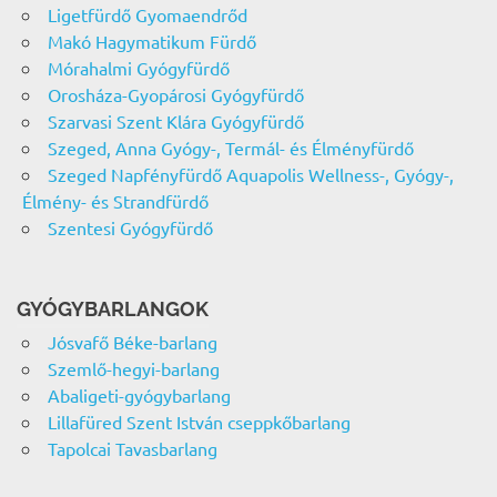
Ligetfürdő Gyomaendrőd
Makó Hagymatikum Fürdő
Mórahalmi Gyógyfürdő
Orosháza-Gyopárosi Gyógyfürdő
Szarvasi Szent Klára Gyógyfürdő
Szeged, Anna Gyógy-, Termál- és Élményfürdő
Szeged Napfényfürdő Aquapolis Wellness-, Gyógy-,
Élmény- és Strandfürdő
Szentesi Gyógyfürdő
GYÓGYBARLANGOK
Jósvafő Béke-barlang
Szemlő-hegyi-barlang
Abaligeti-gyógybarlang
Lillafüred Szent István cseppkőbarlang
Tapolcai Tavasbarlang