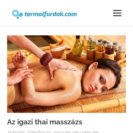
Termalfur
MENU
Skip
to
content
Az igazi thai masszázs
TERMALFURDOK.COM
EGÉSZSÉG
,
FÜRDŐVILÁG
,
MAGAZIN
,
WELLNESS SPA