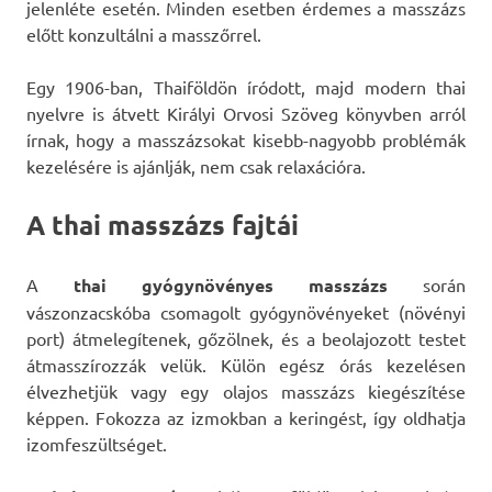
jelenléte esetén. Minden esetben érdemes a masszázs
előtt konzultálni a masszőrrel.
Egy 1906-ban, Thaiföldön íródott, majd modern thai
nyelvre is átvett Királyi Orvosi Szöveg könyvben arról
írnak, hogy a masszázsokat kisebb-nagyobb problémák
kezelésére is ajánlják, nem csak relaxációra.
A thai masszázs fajtái
A
thai gyógynövényes masszázs
során
vászonzacskóba csomagolt gyógynövényeket (növényi
port) átmelegítenek, gőzölnek, és a beolajozott testet
átmasszírozzák velük. Külön egész órás kezelésen
élvezhetjük vagy egy olajos masszázs kiegészítése
képpen. Fokozza az izmokban a keringést, így oldhatja
izomfeszültséget.