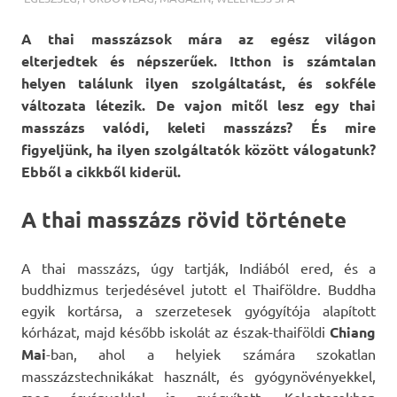
A thai masszázsok mára az egész világon
elterjedtek és népszerűek. Itthon is számtalan
helyen találunk ilyen szolgáltatást, és sokféle
változata létezik. De vajon mitől lesz egy thai
masszázs valódi, keleti masszázs? És mire
figyeljünk, ha ilyen szolgáltatók között válogatunk?
Ebből a cikkből kiderül.
A thai masszázs rövid története
A thai masszázs, úgy tartják, Indiából ered, és a
buddhizmus terjedésével jutott el Thaiföldre. Buddha
egyik kortársa, a szerzetesek gyógyítója alapított
kórházat, majd később iskolát az észak-thaiföldi
Chiang
Mai
-ban, ahol a helyiek számára szokatlan
masszázstechnikákat használt, és gyógynövényekkel,
meg ásványokkal is gyógyított. Kolostorokban