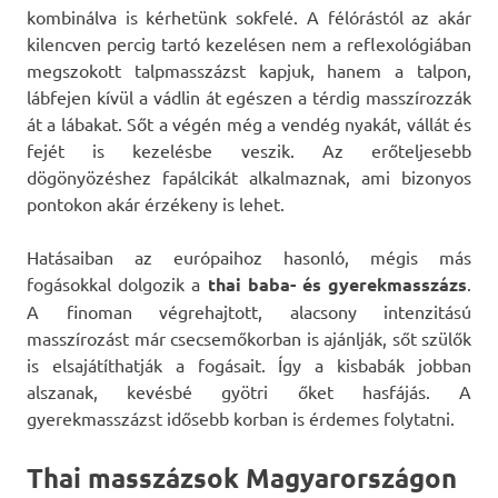
kombinálva is kérhetünk sokfelé. A félórástól az akár
kilencven percig tartó kezelésen nem a reflexológiában
megszokott talpmasszázst kapjuk, hanem a talpon,
lábfejen kívül a vádlin át egészen a térdig masszírozzák
át a lábakat. Sőt a végén még a vendég nyakát, vállát és
fejét is kezelésbe veszik. Az erőteljesebb
dögönyözéshez fapálcikát alkalmaznak, ami bizonyos
pontokon akár érzékeny is lehet.
Hatásaiban az európaihoz hasonló, mégis más
fogásokkal dolgozik a
thai baba- és gyerekmasszázs
.
A finoman végrehajtott, alacsony intenzitású
masszírozást már csecsemőkorban is ajánlják, sőt szülők
is elsajátíthatják a fogásait. Így a kisbabák jobban
alszanak, kevésbé gyötri őket hasfájás. A
gyerekmasszázst idősebb korban is érdemes folytatni.
Thai masszázsok Magyarországon