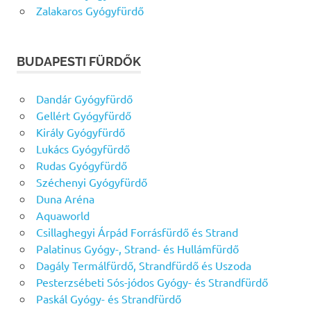
Zalakaros Gyógyfürdő
BUDAPESTI FÜRDŐK
Dandár Gyógyfürdő
Gellért Gyógyfürdő
Király Gyógyfürdő
Lukács Gyógyfürdő
Rudas Gyógyfürdő
Széchenyi Gyógyfürdő
Duna Aréna
Aquaworld
Csillaghegyi Árpád Forrásfürdő és Strand
Palatinus Gyógy-, Strand- és Hullámfürdő
Dagály Termálfürdő, Strandfürdő és Uszoda
Pesterzsébeti Sós-jódos Gyógy- és Strandfürdő
Paskál Gyógy- és Strandfürdő