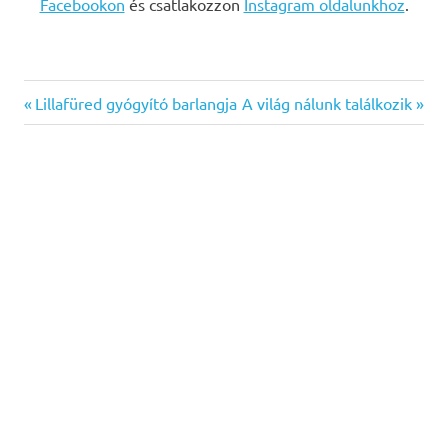
Facebookon
és csatlakozzon
Instagram oldalunkhoz
.
Previous
Next
Bejegyzés
Lillafüred gyógyító barlangja
A világ nálunk találkozik
Post:
Post:
navigáció