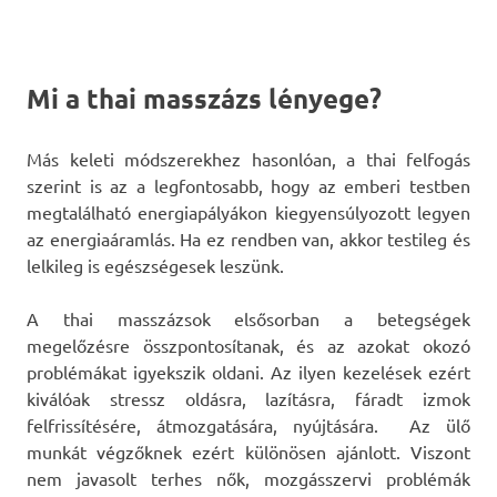
Mi a thai masszázs lényege?
Más keleti módszerekhez hasonlóan, a thai felfogás
szerint is az a legfontosabb, hogy az emberi testben
megtalálható energiapályákon kiegyensúlyozott legyen
az energiaáramlás. Ha ez rendben van, akkor testileg és
lelkileg is egészségesek leszünk.
A thai masszázsok elsősorban a betegségek
megelőzésre összpontosítanak, és az azokat okozó
problémákat igyekszik oldani. Az ilyen kezelések ezért
kiválóak stressz oldásra, lazításra, fáradt izmok
felfrissítésére, átmozgatására, nyújtására. Az ülő
munkát végzőknek ezért különösen ajánlott. Viszont
nem javasolt terhes nők, mozgásszervi problémák