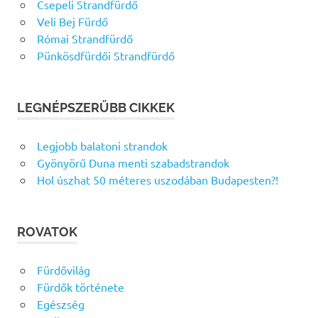
Csepeli Strandfürdő
Veli Bej Fürdő
Római Strandfürdő
Pünkösdfürdői Strandfürdő
LEGNÉPSZERŰBB CIKKEK
Legjobb balatoni strandok
Gyönyörű Duna menti szabadstrandok
Hol úszhat 50 méteres uszodában Budapesten?!
ROVATOK
Fürdővilág
Fürdők története
Egészség