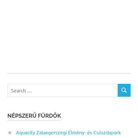
Search
SEARCH
for:
NÉPSZERŰ FÜRDŐK
Aquacity Zalaegerszegi Élmény- és Csúszdapark