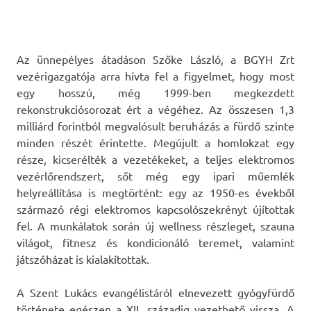
Az ünnepélyes átadáson Szőke László, a BGYH Zrt
vezérigazgatója arra hívta fel a figyelmet, hogy most
egy hosszú, még 1999-ben megkezdett
rekonstrukciósorozat ért a végéhez. Az összesen 1,3
milliárd forintból megvalósult beruházás a fürdő szinte
minden részét érintette. Megújult a homlokzat egy
része, kicserélték a vezetékeket, a teljes elektromos
vezérlőrendszert, sőt még egy ipari műemlék
helyreállítása is megtörtént: egy az 1950-es évekből
származó régi elektromos kapcsolószekrényt újítottak
fel. A munkálatok során új wellness részleget, szauna
világot, fitnesz és kondicionáló teremet, valamint
játszóházat is kialakítottak.
A Szent Lukács evangélistáról elnevezett gyógyfürdő
története egészen a XII. századig vezethető vissza. A