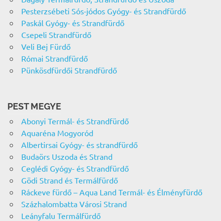
Pesterzsébeti Sós-jódos Gyógy- és Strandfürdő
Paskál Gyógy- és Strandfürdő
Csepeli Strandfürdő
Veli Bej Fürdő
Római Strandfürdő
Pünkösdfürdői Strandfürdő
PEST MEGYE
Abonyi Termál- és Strandfürdő
Aquaréna Mogyoród
Albertirsai Gyógy- és strandfürdő
Budaörs Uszoda és Strand
Ceglédi Gyógy- és Strandfürdő
Gödi Strand és Termálfürdő
Ráckeve fürdő – Aqua Land Termál- és Élményfürdő
Százhalombatta Városi Strand
Leányfalu Termálfürdő