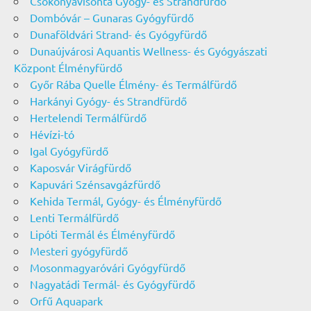
Csokonyavisonta Gyógy- és Strandfürdő
Dombóvár – Gunaras Gyógyfürdő
Dunaföldvári Strand- és Gyógyfürdő
Dunaújvárosi Aquantis Wellness- és Gyógyászati
Központ Élményfürdő
Győr Rába Quelle Élmény- és Termálfürdő
Harkányi Gyógy- és Strandfürdő
Hertelendi Termálfürdő
Hévízi-tó
Igal Gyógyfürdő
Kaposvár Virágfürdő
Kapuvári Szénsavgázfürdő
Kehida Termál, Gyógy- és Élményfürdő
Lenti Termálfürdő
Lipóti Termál és Élményfürdő
Mesteri gyógyfürdő
Mosonmagyaróvári Gyógyfürdő
Nagyatádi Termál- és Gyógyfürdő
Orfű Aquapark