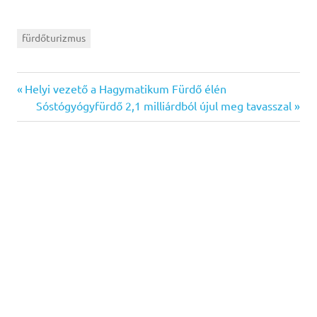
fürdőturizmus
Previous
Bejegyzés
Helyi vezető a Hagymatikum Fürdő élén
Post:
Next
Sóstógyógyfürdő 2,1 milliárdból újul meg tavasszal
navigáció
Post: