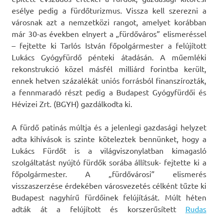
esélye pedig a fürdőturizmus. Vissza kell szerezni a
városnak azt a nemzetközi rangot, amelyet korábban
már 30-as években elnyert a „fürdőváros” elismeréssel
– fejtette ki Tarlós István főpolgármester a felújított
Lukács Gyógyfürdő pénteki átadásán. A műemléki
rekonstrukció közel másfél milliárd forintba került,
ennek hetven százalékát uniós forrásból finanszírozták,
a fennmaradó részt pedig a Budapest Gyógyfürdői és
Hévizei Zrt. (BGYH) gazdálkodta ki.
A fürdő patinás múltja és a jelenlegi gazdasági helyzet
adta kihívások is szinte köteleztek bennünket, hogy a
Lukács Fürdőt is a világviszonylatban kimagasló
szolgáltatást nyújtó fürdők sorába állítsuk- fejtette ki a
főpolgármester. A „fürdővárosi” elismerés
visszaszerzése érdekében városvezetés célként tűzte ki
Budapest nagyhírű fürdőinek felújítását. Múlt héten
adták át a felújított és korszerűsített
Rudas