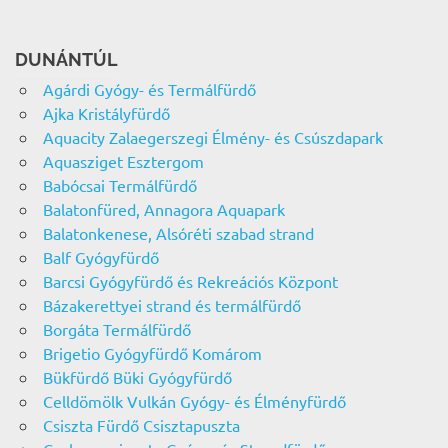
DUNÁNTÚL
Agárdi Gyógy- és Termálfürdő
Ajka Kristályfürdő
Aquacity Zalaegerszegi Élmény- és Csúszdapark
Aquasziget Esztergom
Babócsai Termálfürdő
Balatonfüred, Annagora Aquapark
Balatonkenese, Alsóréti szabad strand
Balf Gyógyfürdő
Barcsi Gyógyfürdő és Rekreációs Központ
Bázakerettyei strand és termálfürdő
Borgáta Termálfürdő
Brigetio Gyógyfürdő Komárom
Bükfürdő Büki Gyógyfürdő
Celldömölk Vulkán Gyógy- és Élményfürdő
Csiszta Fürdő Csisztapuszta