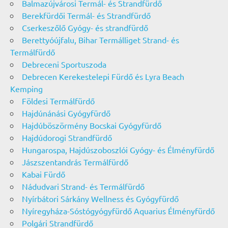
Balmazújvárosi Termál- és Strandfürdő
Berekfürdői Termál- és Strandfürdő
Cserkeszőlő Gyógy- és strandfürdő
Berettyóújfalu, Bihar Termálliget Strand- és
Termálfürdő
Debreceni Sportuszoda
Debrecen Kerekestelepi Fürdő és Lyra Beach
Kemping
Földesi Termálfürdő
Hajdúnánási Gyógyfürdő
Hajdúböszörmény Bocskai Gyógyfürdő
Hajdúdorogi Strandfürdő
Hungarospa, Hajdúszoboszlói Gyógy- és Élményfürdő
Jászszentandrás Termálfürdő
Kabai Fürdő
Nádudvari Strand- és Termálfürdő
Nyírbátori Sárkány Wellness és Gyógyfürdő
Nyíregyháza-Sóstógyógyfürdő Aquarius Élményfürdő
Polgári Strandfürdő