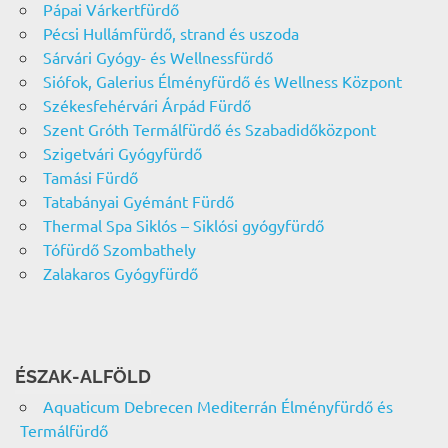
Pápai Várkertfürdő
Pécsi Hullámfürdő, strand és uszoda
Sárvári Gyógy- és Wellnessfürdő
Siófok, Galerius Élményfürdő és Wellness Központ
Székesfehérvári Árpád Fürdő
Szent Gróth Termálfürdő és Szabadidőközpont
Szigetvári Gyógyfürdő
Tamási Fürdő
Tatabányai Gyémánt Fürdő
Thermal Spa Siklós – Siklósi gyógyfürdő
Tófürdő Szombathely
Zalakaros Gyógyfürdő
ÉSZAK-ALFÖLD
Aquaticum Debrecen Mediterrán Élményfürdő és
Termálfürdő