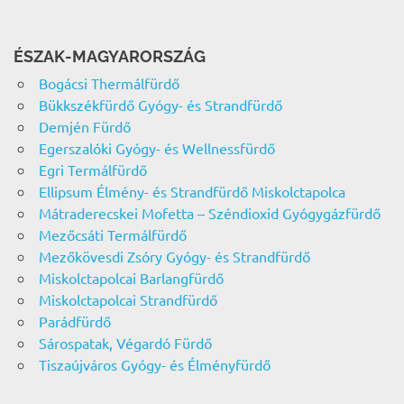
ÉSZAK-MAGYARORSZÁG
Bogácsi Thermálfürdő
Bükkszékfürdő Gyógy- és Strandfürdő
Demjén Fürdő
Egerszalóki Gyógy- és Wellnessfürdő
Egri Termálfürdő
Ellipsum Élmény- és Strandfürdő Miskolctapolca
Mátraderecskei Mofetta – Széndioxid Gyógygázfürdő
Mezőcsáti Termálfürdő
Mezőkövesdi Zsóry Gyógy- és Strandfürdő
Miskolctapolcai Barlangfürdő
Miskolctapolcai Strandfürdő
Parádfürdő
Sárospatak, Végardó Fürdő
Tiszaújváros Gyógy- és Élményfürdő