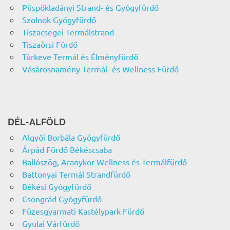
Püspökladányi Strand- és Gyógyfürdő
Szolnok Gyógyfürdő
Tiszacsegei Termálstrand
Tiszaörsi Fürdő
Túrkeve Termál és Élményfürdő
Vásárosnamény Termál- és Wellness Fürdő
DÉL-ALFÖLD
Algyői Borbála Gyógyfürdő
Árpád Fürdő Békéscsaba
Ballószög, Aranykor Wellness és Termálfürdő
Battonyai Termál Strandfürdő
Békési Gyógyfürdő
Csongrád Gyógyfürdő
Füzesgyarmati Kastélypark Fürdő
Gyulai Várfürdő