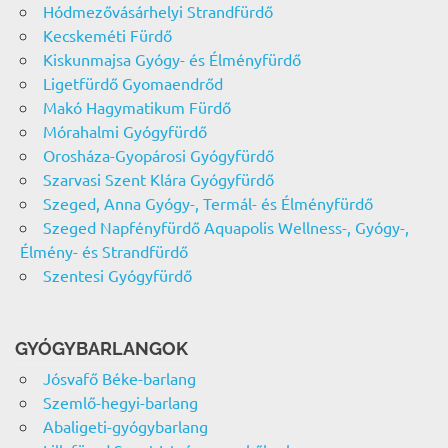
Hódmezővásárhelyi Strandfürdő
Kecskeméti Fürdő
Kiskunmajsa Gyógy- és Élményfürdő
Ligetfürdő Gyomaendrőd
Makó Hagymatikum Fürdő
Mórahalmi Gyógyfürdő
Orosháza-Gyopárosi Gyógyfürdő
Szarvasi Szent Klára Gyógyfürdő
Szeged, Anna Gyógy-, Termál- és Élményfürdő
Szeged Napfényfürdő Aquapolis Wellness-, Gyógy-,
Élmény- és Strandfürdő
Szentesi Gyógyfürdő
GYÓGYBARLANGOK
Jósvafő Béke-barlang
Szemlő-hegyi-barlang
Abaligeti-gyógybarlang