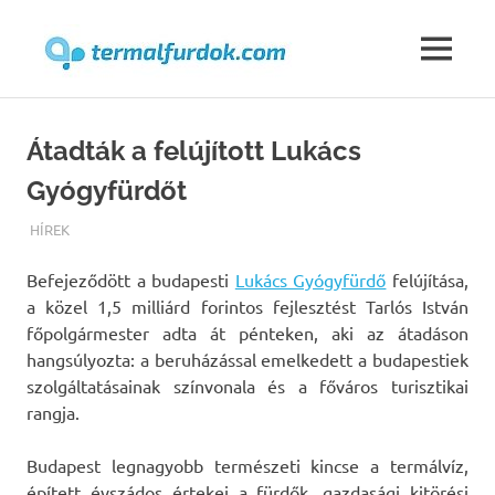
Termalfur
MENU
Skip
to
Átadták a felújított Lukács
content
Gyógyfürdőt
TERMALFURDOK.COM
HÍREK
Befejeződött a budapesti
Lukács Gyógyfürdő
felújítása,
a közel 1,5 milliárd forintos fejlesztést Tarlós István
főpolgármester adta át pénteken, aki az átadáson
hangsúlyozta: a beruházással emelkedett a budapestiek
szolgáltatásainak színvonala és a főváros turisztikai
rangja.
Budapest legnagyobb természeti kincse a termálvíz,
épített évszádos értekei a fürdők, gazdasági kitörési