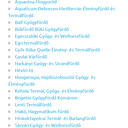
Aquaréna Mogyoród
Aquaticum Debrecen Mediterrán Élményfürdő és
Termálfürdő
Balf Gyógyfürdő
Bükfürdő Büki Gyógyfürdő
Egerszalóki Gyógy- és Wellnessfürdő
Egri termálfürdő
Győr Rába Quelle Élmény- és Termálfürdő
Gyulai Várfürdő
Harkányi Gyógy- és Strandfürdő
Hévízi-tó
Hungarospa, Hajdúszoboszlói Gyógy- és
Élményfürdő
Kehida Termál, Gyógy- és Élményfürdő
Brigetio Gyógyfürdő Komárom
Lenti Termálfürdő
Makó, Hagymatikum fürdő
Miskolctapolcai Termál- és Barlangfürdő
Sárvári Gyógy- és Wellnessfürdő