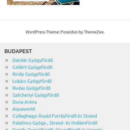
WordPress Theme: Poseidon by ThemeZee.
BUDAPEST
Dandár Gyógyfürdő
Gellért Gyógyfürdő
Király Gyógyfürdő
Lukács Gyógyfürdő
Rudas Gyógyfürdő
Széchenyi Gyógyfürdő
Duna Aréna
Aquaworld
Csillaghegyi Árpád Forrásfürdő és Strand
Palatinus Gyógy-, Strand- és Hullámfürdő
Dagály Termálfürdő, Strandfürdő és Uszoda