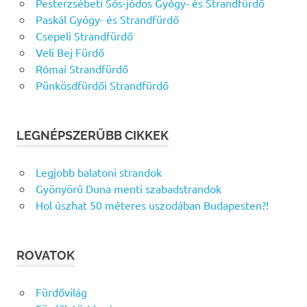
Pesterzsébeti Sós-jódos Gyógy- és Strandfürdő
Paskál Gyógy- és Strandfürdő
Csepeli Strandfürdő
Veli Bej Fürdő
Római Strandfürdő
Pünkösdfürdői Strandfürdő
LEGNÉPSZERŰBB CIKKEK
Legjobb balatoni strandok
Gyönyörű Duna menti szabadstrandok
Hol úszhat 50 méteres uszodában Budapesten?!
ROVATOK
Fürdővilág