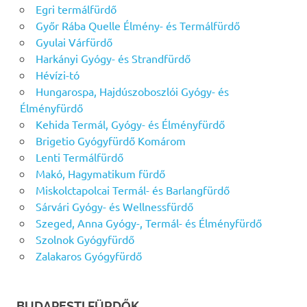
Egri termálfürdő
Győr Rába Quelle Élmény- és Termálfürdő
Gyulai Várfürdő
Harkányi Gyógy- és Strandfürdő
Hévízi-tó
Hungarospa, Hajdúszoboszlói Gyógy- és
Élményfürdő
Kehida Termál, Gyógy- és Élményfürdő
Brigetio Gyógyfürdő Komárom
Lenti Termálfürdő
Makó, Hagymatikum fürdő
Miskolctapolcai Termál- és Barlangfürdő
Sárvári Gyógy- és Wellnessfürdő
Szeged, Anna Gyógy-, Termál- és Élményfürdő
Szolnok Gyógyfürdő
Zalakaros Gyógyfürdő
BUDAPESTI FÜRDŐK