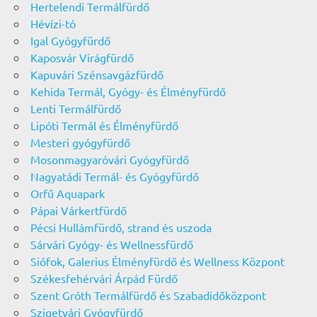
Hertelendi Termálfürdő
Hévízi-tó
Igal Gyógyfürdő
Kaposvár Virágfürdő
Kapuvári Szénsavgázfürdő
Kehida Termál, Gyógy- és Élményfürdő
Lenti Termálfürdő
Lipóti Termál és Élményfürdő
Mesteri gyógyfürdő
Mosonmagyaróvári Gyógyfürdő
Nagyatádi Termál- és Gyógyfürdő
Orfű Aquapark
Pápai Várkertfürdő
Pécsi Hullámfürdő, strand és uszoda
Sárvári Gyógy- és Wellnessfürdő
Siófok, Galerius Élményfürdő és Wellness Központ
Székesfehérvári Árpád Fürdő
Szent Gróth Termálfürdő és Szabadidőközpont
Szigetvári Gyógyfürdő