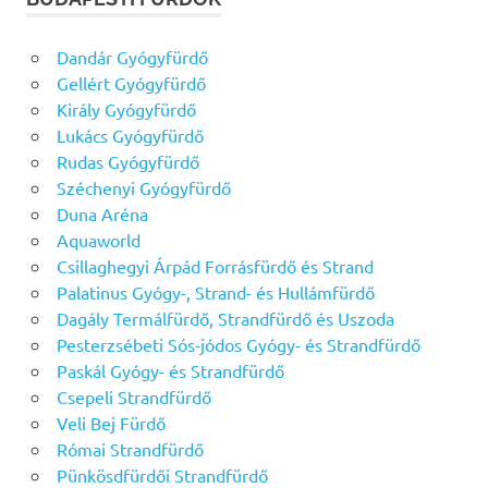
Dandár Gyógyfürdő
Gellért Gyógyfürdő
Király Gyógyfürdő
Lukács Gyógyfürdő
Rudas Gyógyfürdő
Széchenyi Gyógyfürdő
Duna Aréna
Aquaworld
Csillaghegyi Árpád Forrásfürdő és Strand
Palatinus Gyógy-, Strand- és Hullámfürdő
Dagály Termálfürdő, Strandfürdő és Uszoda
Pesterzsébeti Sós-jódos Gyógy- és Strandfürdő
Paskál Gyógy- és Strandfürdő
Csepeli Strandfürdő
Veli Bej Fürdő
Római Strandfürdő
Pünkösdfürdői Strandfürdő