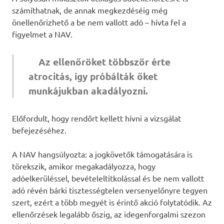
számíthatnak, de annak megkezdéséig még
önellenőrizhető a be nem vallott adó – hívta fel a
figyelmet a NAV.
Az ellenőröket többször érte
atrocitás, így próbálták őket
munkájukban akadályozni.
Előfordult, hogy rendőrt kellett hívni a vizsgálat
befejezéséhez.
A NAV hangsúlyozta: a jogkövetők támogatására is
törekszik, amikor megakadályozza, hogy
adóelkerüléssel, bevételeltitkolással és be nem vallott
adó révén bárki tisztességtelen versenyelőnyre tegyen
szert, ezért a több megyét is érintő akció folytatódik. Az
ellenőrzések legalább őszig, az idegenforgalmi szezon