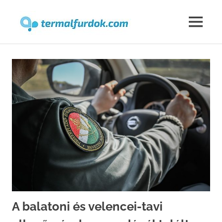
Termalfur
MENU
Skip
to
content
A balatoni és velencei-tavi