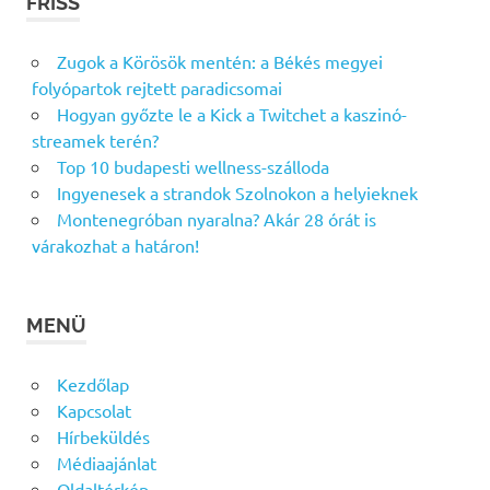
FRISS
Zugok a Körösök mentén: a Békés megyei
folyópartok rejtett paradicsomai
Hogyan győzte le a Kick a Twitchet a kaszinó-
streamek terén?
Top 10 budapesti wellness-szálloda
Ingyenesek a strandok Szolnokon a helyieknek
Montenegróban nyaralna? Akár 28 órát is
várakozhat a határon!
MENÜ
Kezdőlap
Kapcsolat
Hírbeküldés
Médiaajánlat
Oldaltérkép