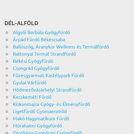
DÉL-ALFÖLD
Algyői Borbála Gyógyfürdő
Árpád Fürdő Békéscsaba
Ballószög, Aranykor Wellness és Termálfürdő
Battonyai Termál Strandfürdő
Békési Gyógyfürdő
Csongrád Gyógyfürdő
Füzesgyarmati Kastélypark Fürdő
Gyulai Várfürdő
Hódmezővásárhelyi Strandfürdő
Kecskeméti Fürdő
Kiskunmajsa Gyógy- és Élményfürdő
Ligetfürdő Gyomaendrőd
Makó Hagymatikum Fürdő
Mórahalmi Gyógyfürdő
Orosháza-Gyopárosi Gyógyfürdő