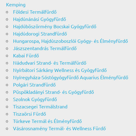
Kemping
Földesi Termálfürdő
Hajdúnánási Gyógyfürdő
Hajdúböszörmény Bocskai Gyógyfürdő
Hajdúdorogi Strandfürdő
Hungarospa, Hajdúszoboszlói Gyógy- és Élményfürdő
Jászszentandrás Termálfürdő
Kabai Fürdő
Nádudvari Strand- és Termálfürdő
Nyírbátori Sárkány Wellness és Gyógyfürdő
Nyíregyháza-Sóstógyógyfürdő Aquarius Élményfürdő
Polgári Strandfürdő
Püspökladányi Strand- és Gyógyfürdő
Szolnok Gyógyfürdő
Tiszacsegei Termálstrand
Tiszaörsi Fürdő
Túrkeve Termál és Élményfürdő
Vásárosnamény Termál- és Wellness Fürdő