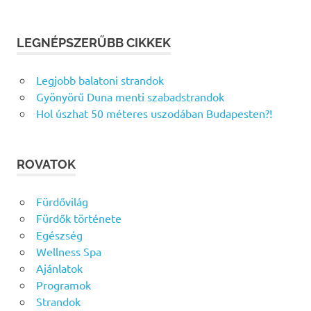
LEGNÉPSZERŰBB CIKKEK
Legjobb balatoni strandok
Gyönyörű Duna menti szabadstrandok
Hol úszhat 50 méteres uszodában Budapesten?!
ROVATOK
Fürdővilág
Fürdők története
Egészség
Wellness Spa
Ajánlatok
Programok
Strandok