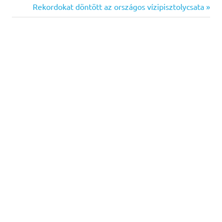
Post:
Next
Rekordokat döntött az országos vízipisztolycsata
navigáció
Post: