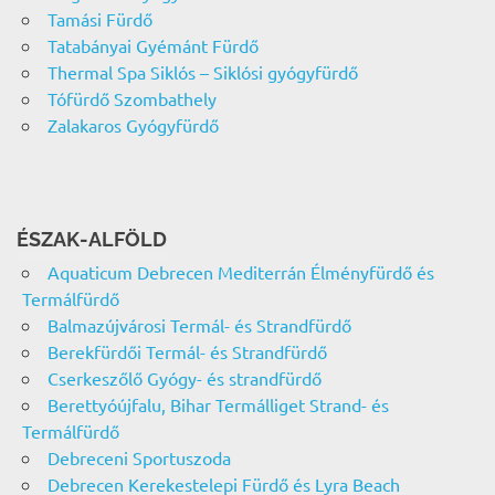
Tamási Fürdő
Tatabányai Gyémánt Fürdő
Thermal Spa Siklós – Siklósi gyógyfürdő
Tófürdő Szombathely
Zalakaros Gyógyfürdő
ÉSZAK-ALFÖLD
Aquaticum Debrecen Mediterrán Élményfürdő és
Termálfürdő
Balmazújvárosi Termál- és Strandfürdő
Berekfürdői Termál- és Strandfürdő
Cserkeszőlő Gyógy- és strandfürdő
Berettyóújfalu, Bihar Termálliget Strand- és
Termálfürdő
Debreceni Sportuszoda
Debrecen Kerekestelepi Fürdő és Lyra Beach