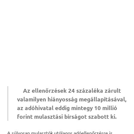
Az ellenőrzések 24 százaléka zárult
valamilyen hiányosság megállapításával,
az adóhivatal eddig mintegy 10 millió
forint mulasztási bírságot szabott ki.
A súlyosan mulasztók utólagos adóellenőrzésre is