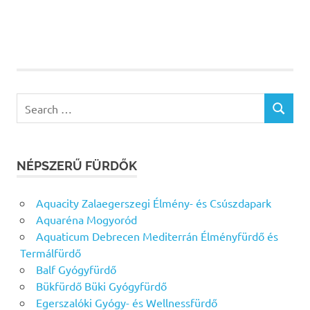
Search
SEARCH
for:
NÉPSZERŰ FÜRDŐK
Aquacity Zalaegerszegi Élmény- és Csúszdapark
Aquaréna Mogyoród
Aquaticum Debrecen Mediterrán Élményfürdő és
Termálfürdő
Balf Gyógyfürdő
Bükfürdő Büki Gyógyfürdő
Egerszalóki Gyógy- és Wellnessfürdő