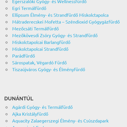
Egerszalóki Gyógy- és Wellnessfürdő
Egri Termálfürdő
Ellipsum Élmény- és Strandfürdő Miskolctapolca
Mátraderecskei Mofetta – Széndioxid Gyógygázfürdő
Mezőcsáti Termálfürdő
Mezőkövesdi Zsóry Gyógy- és Strandfürdő
Miskolctapolcai Barlangfürdő
Miskolctapolcai Strandfürdő
Parádfürdő
Sárospatak, Végardó Fürdő
Tiszaújváros Gyógy- és Élményfürdő
DUNÁNTÚL
Agárdi Gyógy- és Termálfürdő
Ajka Kristályfürdő
Aquacity Zalaegerszegi Élmény- és Csúszdapark