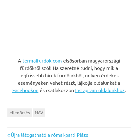
A
termalfurdok.com
elsősorban magyarországi
fürdőkről szól! Ha szeretné tudni, hogy mik a
legfrissebb hírek fürdőinkből, milyen érdekes
eseményeken vehet részt, lájkolja oldalunkat a
Facebookon
és csatlakozzon
Instagram oldalunkhoz
.
ellenőrzés
NAV
Previous
Bejegyzés
Újra látogatható a római-parti Plázs