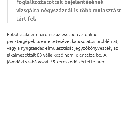
foglalkoztatottak bejelentésének
vizsgálta négyszáznál is több mulasztást
tárt fel.
Ebből csaknem háromszáz esetben az online
pénztárgépek üzemeltetésével kapcsolatos problémát,
vagy a nyugtaadás elmulasztását jegyzőkönyvezték, az
alkalmazottait 83 vállalkozó nem jelentette be. A
jövedéki szabályokat 25 kereskedő sértette meg.