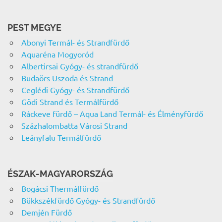
PEST MEGYE
Abonyi Termál- és Strandfürdő
Aquaréna Mogyoród
Albertirsai Gyógy- és strandfürdő
Budaörs Uszoda és Strand
Ceglédi Gyógy- és Strandfürdő
Gödi Strand és Termálfürdő
Ráckeve fürdő – Aqua Land Termál- és Élményfürdő
Százhalombatta Városi Strand
Leányfalu Termálfürdő
ÉSZAK-MAGYARORSZÁG
Bogácsi Thermálfürdő
Bükkszékfürdő Gyógy- és Strandfürdő
Demjén Fürdő