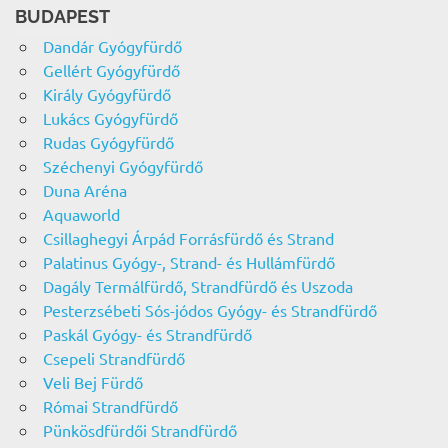
BUDAPEST
Dandár Gyógyfürdő
Gellért Gyógyfürdő
Király Gyógyfürdő
Lukács Gyógyfürdő
Rudas Gyógyfürdő
Széchenyi Gyógyfürdő
Duna Aréna
Aquaworld
Csillaghegyi Árpád Forrásfürdő és Strand
Palatinus Gyógy-, Strand- és Hullámfürdő
Dagály Termálfürdő, Strandfürdő és Uszoda
Pesterzsébeti Sós-jódos Gyógy- és Strandfürdő
Paskál Gyógy- és Strandfürdő
Csepeli Strandfürdő
Veli Bej Fürdő
Római Strandfürdő
Pünkösdfürdői Strandfürdő