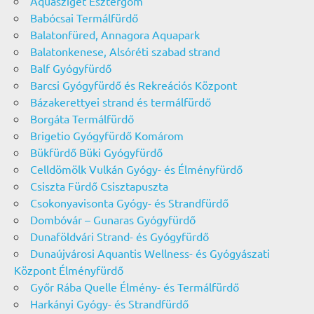
Aquasziget Esztergom
Babócsai Termálfürdő
Balatonfüred, Annagora Aquapark
Balatonkenese, Alsóréti szabad strand
Balf Gyógyfürdő
Barcsi Gyógyfürdő és Rekreációs Központ
Bázakerettyei strand és termálfürdő
Borgáta Termálfürdő
Brigetio Gyógyfürdő Komárom
Bükfürdő Büki Gyógyfürdő
Celldömölk Vulkán Gyógy- és Élményfürdő
Csiszta Fürdő Csisztapuszta
Csokonyavisonta Gyógy- és Strandfürdő
Dombóvár – Gunaras Gyógyfürdő
Dunaföldvári Strand- és Gyógyfürdő
Dunaújvárosi Aquantis Wellness- és Gyógyászati
Központ Élményfürdő
Győr Rába Quelle Élmény- és Termálfürdő
Harkányi Gyógy- és Strandfürdő