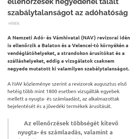
ellenőrzések negyedénél talált
szabálytalanságot az adóhatóság
TERMALFURDOK.COM
HÍREK
A Nemzeti Adó- és Vámhivatal (NAV) revizorai idén
is ellenőrzik a Balaton és a Velencei-tó környékén a
vendéglátóhelyeket, a strandokon árusítókat és a
szálláshelyeket, eddig a vizsgálatok csaknem
negyede mutatott ki valamilyen szabálytalanságot.
A NAV közleménye szerint a revizorok augusztus első
hetéig több mint 1800 esetben vizsgálták egyebek
mellett a nyugta- és számlaadást, az alkalmazottak
bejelentését és a jövedéki termékek árusítását.
Az ellenőrzések többségét kitevő
nyugta- és számlaadás, valamint a