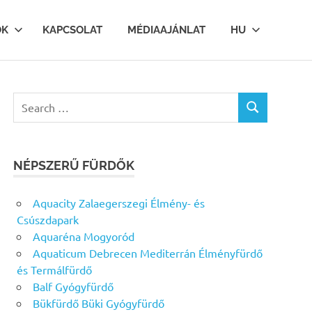
OK
KAPCSOLAT
MÉDIAAJÁNLAT
HU
Search
SEARCH
for:
NÉPSZERŰ FÜRDŐK
Aquacity Zalaegerszegi Élmény- és
Csúszdapark
Aquaréna Mogyoród
Aquaticum Debrecen Mediterrán Élményfürdő
és Termálfürdő
Balf Gyógyfürdő
Bükfürdő Büki Gyógyfürdő