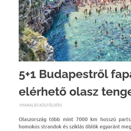
5+1 Budapestről fap
elérhető olasz teng
TERMALFURDOK.COM
NYARALÁS KÜLFÖLDÖN
Olaszország több mint 7000 km hosszú partsz
homokos strandok és sziklás öblök egyaránt me