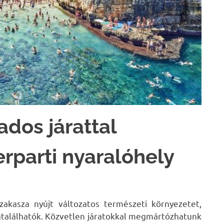
ados járattal
erparti nyaralóhely
akasza nyújt változatos természeti környezetet,
gtalálhatók. Közvetlen járatokkal megmártózhatunk