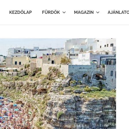
lfurdok.com
KEZDŐLAP
FÜRDŐK
MAGAZIN
AJÁNLAT