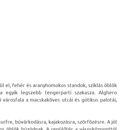
ül el, fehér és aranyhomokos standok, sziklás öblök
ia egyik legszebb tengerparti szakasza. Alghero
 városfala a macskaköves utcái és gótikus palotái,
surfre, búvárkodásra, kajakozásra, szörfözésre. A jól
yos öblök húzódnak. A repülőtér a városközponttól