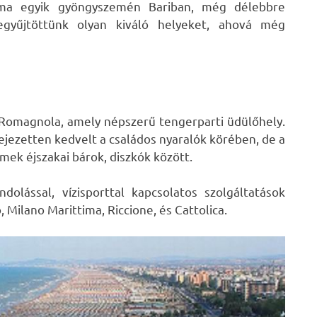
sizma egyik gyöngyszemén Bariban, még délebbre
gyűjtöttünk olyan kiváló helyeket, ahová még
a Romagnola, amely népszerű tengerparti üdülőhely.
jezetten kedvelt a családos nyaralók körében, de a
mek éjszakai bárok, diszkók között.
dolással, vízisporttal kapcsolatos szolgáltatások
 Milano Marittima, Riccione, és Cattolica.