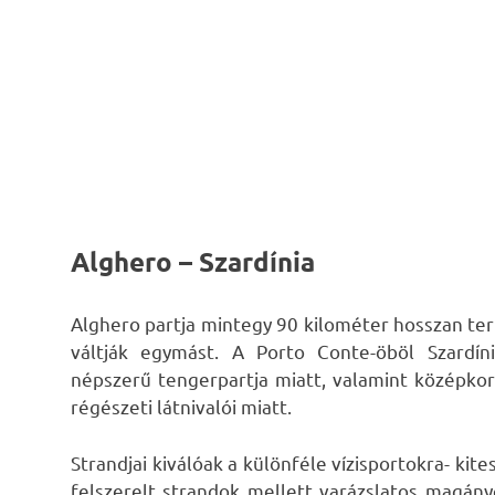
Alghero – Szardínia
Alghero partja mintegy 90 kilométer hosszan ter
váltják egymást. A Porto Conte-öböl Szardín
népszerű tengerpartja miatt, valamint középkori
régészeti látnivalói miatt.
Strandjai kiválóak a különféle vízisportokra- kite
felszerelt strandok mellett varázslatos magán