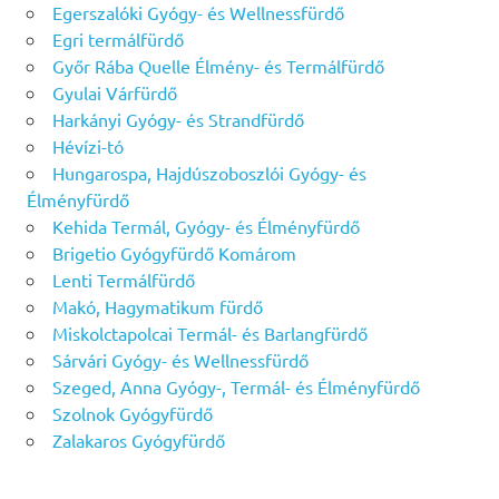
Egerszalóki Gyógy- és Wellnessfürdő
Egri termálfürdő
Győr Rába Quelle Élmény- és Termálfürdő
Gyulai Várfürdő
Harkányi Gyógy- és Strandfürdő
Hévízi-tó
Hungarospa, Hajdúszoboszlói Gyógy- és
Élményfürdő
Kehida Termál, Gyógy- és Élményfürdő
Brigetio Gyógyfürdő Komárom
Lenti Termálfürdő
Makó, Hagymatikum fürdő
Miskolctapolcai Termál- és Barlangfürdő
Sárvári Gyógy- és Wellnessfürdő
Szeged, Anna Gyógy-, Termál- és Élményfürdő
Szolnok Gyógyfürdő
Zalakaros Gyógyfürdő