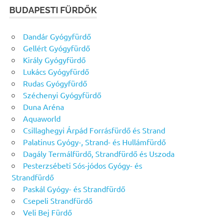
BUDAPESTI FÜRDŐK
Dandár Gyógyfürdő
Gellért Gyógyfürdő
Király Gyógyfürdő
Lukács Gyógyfürdő
Rudas Gyógyfürdő
Széchenyi Gyógyfürdő
Duna Aréna
Aquaworld
Csillaghegyi Árpád Forrásfürdő és Strand
Palatinus Gyógy-, Strand- és Hullámfürdő
Dagály Termálfürdő, Strandfürdő és Uszoda
Pesterzsébeti Sós-jódos Gyógy- és
Strandfürdő
Paskál Gyógy- és Strandfürdő
Csepeli Strandfürdő
Veli Bej Fürdő