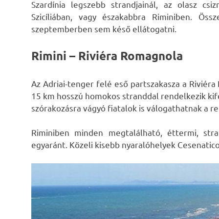
Szardínia legszebb strandjainál, az olasz c
Szicíliában, vagy északabbra Riminiben.
Össze
szeptemberben sem késő ellátogatni.
Rimini – Riviéra Romagnola
Az Adriai-tenger felé eső partszakasza a Riviér
15 km hosszú homokos stranddal rendelkezik kife
szórakozásra vágyó fiatalok is válogathatnak a re
Riminiben minden megtalálható, éttermi, stran
egyaránt. Közeli kisebb nyaralóhelyek Cesenatico,