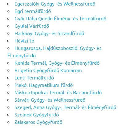
Egerszalóki Gyógy- és Wellnessfürdő
Egri termálfürdő
Győr Rába Quelle Élmény- és Termálfürdő
Gyulai Várfürdő
Harkányi Gyógy- és Strandfürdő
Hévízi-tó
Hungarospa, Hajdúszoboszlói Gyógy- és
Élményfürdő
Kehida Termál, Gyógy- és Élményfürdő
Brigetio Gyógyfürdő Komárom
Lenti Termálfürdő
Makó, Hagymatikum fürdő
Miskolctapolcai Termál- és Barlangfürdő
Sárvári Gyógy- és Wellnessfürdő
Szeged, Anna Gyógy-, Termál- és Élményfürdő
Szolnok Gyógyfürdő
Zalakaros Gyógyfürdő