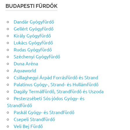
BUDAPESTI FÜRDŐK
Dandár Gyógyfürdő
Gellért Gyógyfürdő
Király Gyógyfürdő
Lukács Gyógyfürdő
Rudas Gyógyfürdő
Széchenyi Gyógyfürdő
Duna Aréna
Aquaworld
Csillaghegyi Árpád Forrásfürdő és Strand
Palatinus Gyógy-, Strand- és Hullámfürdő
Dagály Termálfürdő, Strandfürdő és Uszoda
Pesterzsébeti Sós-jódos Gyógy- és
Strandfürdő
Paskál Gyógy- és Strandfürdő
Csepeli Strandfürdő
Veli Bej Fürdő