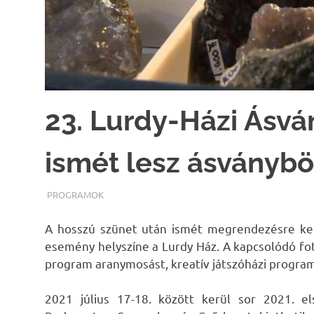
23. Lurdy-Házi Ásvá
ismét lesz ásványb
TERMALFURDOK.COM
PROGRAMOK
A hosszú szünet után ismét megrendezésre ker
esemény helyszíne a Lurdy Ház. A kapcsolódó fotó
program aranymosást, kreatív játszóházi program
2021 július 17-18. között kerül sor 2021. e