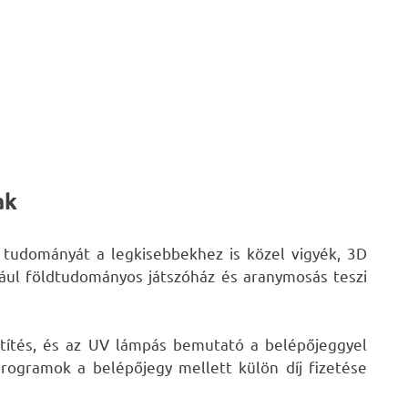
ak
a tudományát a legkisebbekhez is közel vigyék, 3D
ldául földtudományos játszóház és aranymosás teszi
etítés, és az UV lámpás bemutató a belépőjeggyel
programok a belépőjegy mellett külön díj fizetése