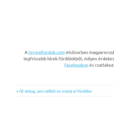
A
termalfurdok.com
elsősorban magyarország
legfrissebb hírek fürdőinkből, milyen érdeke
Facebookon
és csatlako
Previous
Bejegyzés
Öt dolog, ami nélkül ne indulj el fürdőbe
Post:
navigáció