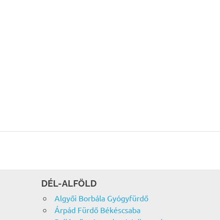
DÉL-ALFÖLD
Algyői Borbála Gyógyfürdő
Árpád Fürdő Békéscsaba