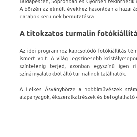
Budapesten, Sopronban és Győrben tekinthetik 
A börzén az elmúlt évekhez hasonlóan a hazai á
darabok kerülnek bemutatásra.
A titokzatos turmalin fotókiállít
Az idei programhoz kapcsolódó fotókiállítás tém
ismert volt. A világ legszínesebb kristálycsopo
színtelenig terjed, azonban egyszínű igen 
színárnyalatokból álló turmalinok találhatók.
A Lelkes Ásványbörze a hobbiművészek számá
alapanyagok, ékszeralkatrészek és befoglalható 