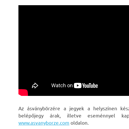
Az ásványbörzére a jegyek a helyszínen kés
belépőjegy árak, illetve eseménnyel kap
www.asvanyborze.com
oldalon.