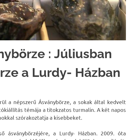
nybörze : Júliusban
örze a Lurdy- Házban
ül a népszerű Ásványbörze, a sokak által kedvelt
kiállítás témája a titokzatos turmalin. A két napos
okkal szórakoztatja a kisebbeket.
lső ásványbörzéjére, a Lurdy- Házban. 2009. óta