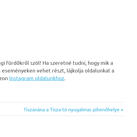
i fürdőkről szól! Ha szeretné tudni, hogy mik a
s eseményeken vehet részt, lájkolja oldalunkat a
zzon
Instagram oldalunkhoz
.
Next
Tiszanána a Tisza-tó nyugalmas pihenőhelye
Post: