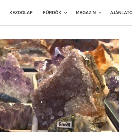
lfurdok.com
KEZDŐLAP
FÜRDŐK
MAGAZIN
AJÁNLAT