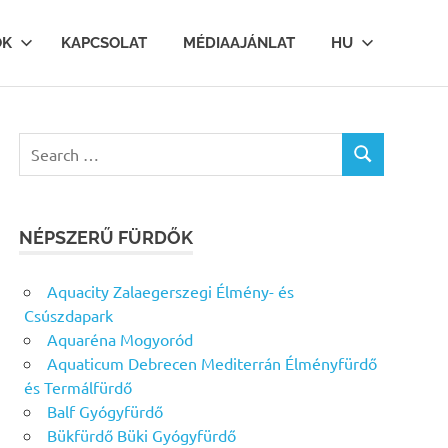
OK
KAPCSOLAT
MÉDIAAJÁNLAT
HU
Search
SEARCH
for:
NÉPSZERŰ FÜRDŐK
Aquacity Zalaegerszegi Élmény- és
Csúszdapark
Aquaréna Mogyoród
Aquaticum Debrecen Mediterrán Élményfürdő
és Termálfürdő
Balf Gyógyfürdő
Bükfürdő Büki Gyógyfürdő