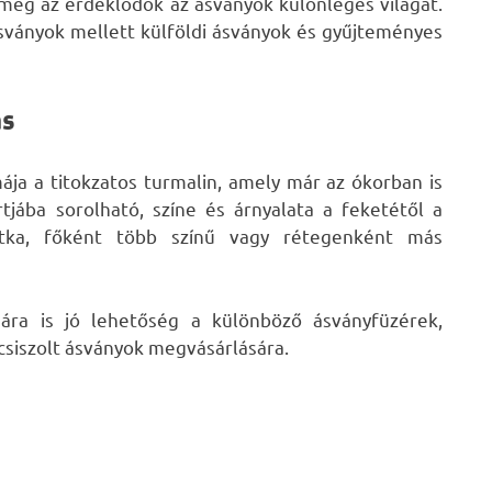
meg az érdeklődők az ásványok különleges világát.
sványok mellett külföldi ásványok és gyűjteményes
ás
ája a titokzatos turmalin, amely már az ókorban is
rtjába sorolható, színe és árnyalata a feketétől a
ritka, főként több színű vagy rétegenként más
ra is jó lehetőség a különböző ásványfüzérek,
csiszolt ásványok megvásárlására.